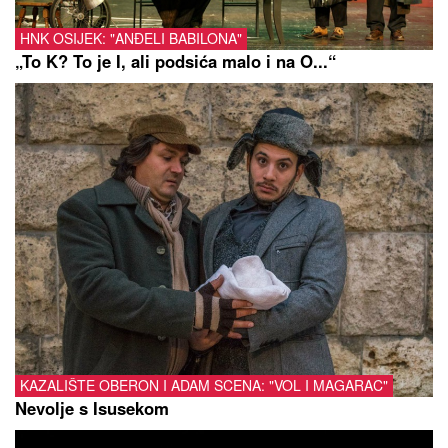
HNK OSIJEK: "ANĐELI BABILONA"
„To K? To je I, ali podsića malo i na O...“
KAZALIŠTE OBERON I ADAM SCENA: "VOL I MAGARAC"
Nevolje s Isusekom