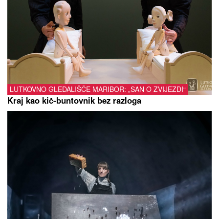
LUTKOVNO GLEDALIŠČE MARIBOR: „SAN O ZVIJEZDI“
Kraj kao kič-buntovnik bez razloga