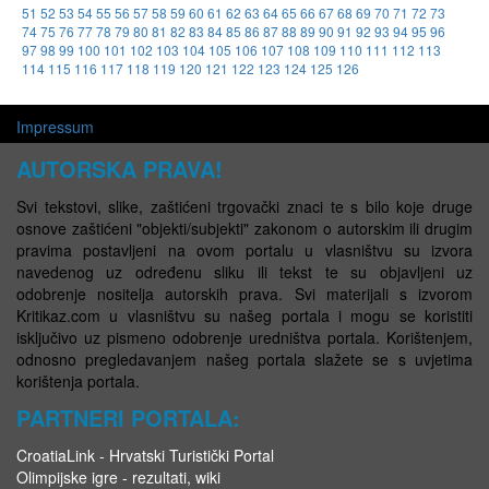
51
52
53
54
55
56
57
58
59
60
61
62
63
64
65
66
67
68
69
70
71
72
73
74
75
76
77
78
79
80
81
82
83
84
85
86
87
88
89
90
91
92
93
94
95
96
97
98
99
100
101
102
103
104
105
106
107
108
109
110
111
112
113
114
115
116
117
118
119
120
121
122
123
124
125
126
Impressum
AUTORSKA PRAVA!
Svi tekstovi, slike, zaštićeni trgovački znaci te s bilo koje druge
osnove zaštićeni "objekti/subjekti" zakonom o autorskim ili drugim
pravima postavljeni na ovom portalu u vlasništvu su izvora
navedenog uz određenu sliku ili tekst te su objavljeni uz
odobrenje nositelja autorskih prava. Svi materijali s izvorom
Kritikaz.com u vlasništvu su našeg portala i mogu se koristiti
isključivo uz pismeno odobrenje uredništva portala. Korištenjem,
odnosno pregledavanjem našeg portala slažete se s uvjetima
korištenja portala.
PARTNERI PORTALA:
CroatiaLink - Hrvatski Turistički Portal
Olimpijske igre - rezultati, wiki