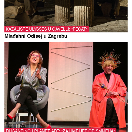
KAZALIŠTE ULYSSES U GAVELLI: "PEČAT"
Mlađahni Odisej u Zagrebu
RUGANTINO I PLANET ART: "ZA UMRIJET OD SMIJEHA"