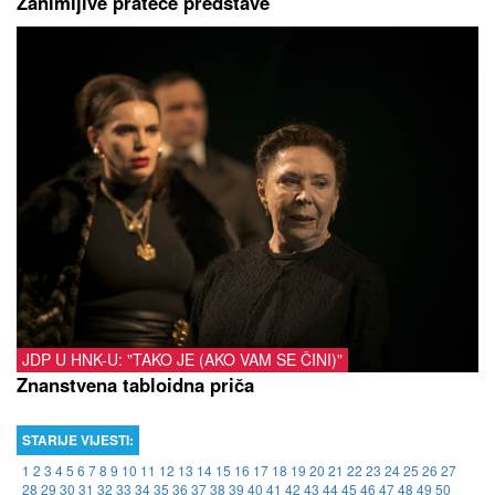
Zanimljive prateće predstave
JDP U HNK-U: "TAKO JE (AKO VAM SE ČINI)"
Znanstvena tabloidna priča
STARIJE VIJESTI:
1
2
3
4
5
6
7
8
9
10
11
12
13
14
15
16
17
18
19
20
21
22
23
24
25
26
27
28
29
30
31
32
33
34
35
36
37
38
39
40
41
42
43
44
45
46
47
48
49
50