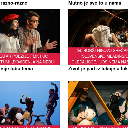
 razno-razne
Mutno je sve to u nama
54. BORŠTNIKOVO SREČAN
EATAR POEZIJE-FMK I UO
SLOVENSKO MLADINSK
TUM: „DOVIĐENJA NA NEBU“
GLEDALIŠČE, "JOŠ NEMA NA
 nije tabu tema
Život je pad iz luknje u lu