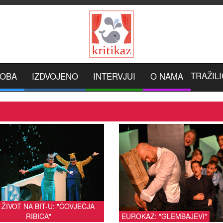
TRAŽILI
ROBA
IZDVOJENO
INTERVJUI
O NAMA
 ŽIVOT NA BIT-U: "ČOVJEČJA
RIBICA"
EUROKAZ: "GLEMBAJEVI"