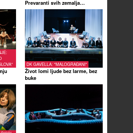
Prevaranti svih zemalja…
JE:
O
SLOVA"
DK GAVELLA: "MALOGRAĐANI"
knju
Život lomi ljude bez larme, bez
buke