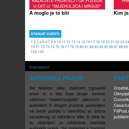
KAZALIŠTE PRIJATELJ I GK POŽEGA
HNK
U CKT-U: "SMJEHULJICA I MRGUD"
A moglo je to biti
Kim je,
STARIJE VIJESTI:
1
2
3
4
5
6
7
8
9
10
11
12
13
14
15
16
17
18
19
20
21
22
23
2
70
71
72
73
74
75
76
77
78
79
80
81
82
83
84
85
86
87
88
89
125
126
Impressum
AUTORSKA PRAVA!
PART
Svi tekstovi, slike, zaštićeni trgovački
CroatiaLi
znaci te s bilo koje druge osnove
Olimpijsk
zaštićeni "objekti/subjekti" zakonom o
Cronetik
autorskim ili drugim pravima postavljeni
Cesaric
na ovom portalu u vlasništvu su izvora
FillPost
navedenog uz određenu sliku ili tekst te
publishi
su objavljeni uz odobrenje nositelja
autorskih prava. Svi materijali s izvorom