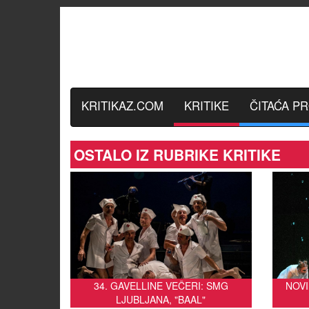
KRITIKAZ.COM
KRITIKE
ČITAĆA P
OSTALO IZ RUBRIKE KRITIKE
34. GAVELLINE VEČERI: SMG
NOVI
LJUBLJANA, "BAAL"