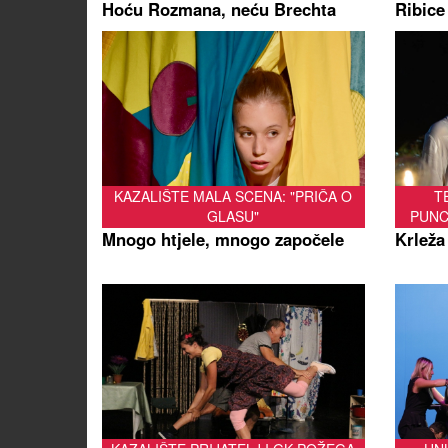
Hoću Rozmana, neću Brechta
Ribice
KAZALIŠTE MALA SCENA: "PRIČA O
T
GLASU"
PUNC
Mnogo htjele, mnogo započele
Krleža