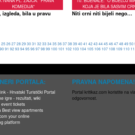
 IVANA PL. ZAJCA: "PRAVA
10. BIJENALE: "O BIJELOJ M
KOMEDIJA"
KOJA JE BILA SASVIM CR
 izgleda, bila u pravu
Niti crni niti bijeli nego…
4
25
26
27
28
29
30
31
32
33
34
35
36
37
38
39
40
41
42
43
44
45
46
47
48
49
50
90
91
92
93
94
95
96
97
98
99
100
101
102
103
104
105
106
107
108
109
110
11
NERI PORTALA:
PRAVNA NAPOMENA!
nk - Hrvatski Turistički Portal
Portal kritikaz.com koristite na vla
e igre - rezultati, wiki
odgovornost.
 event tickets
a Best view apartments
.com your online
ng platform