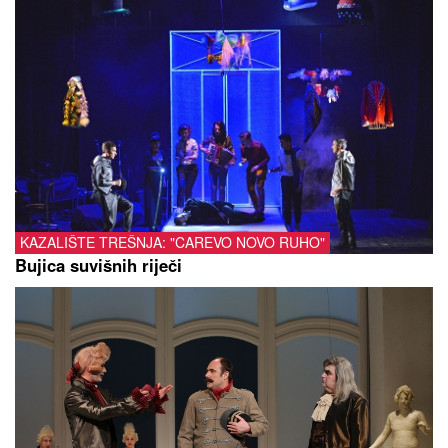
KAZALIŠTE TREŠNJA: "CAREVO NOVO RUHO"
Bujica suvišnih riječi