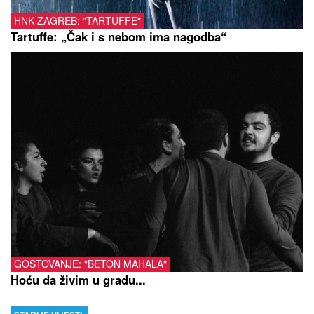
HNK ZAGREB: "TARTUFFE"
Tartuffe: „Čak i s nebom ima nagodba“
GOSTOVANJE: "BETON MAHALA"
Hoću da živim u gradu...