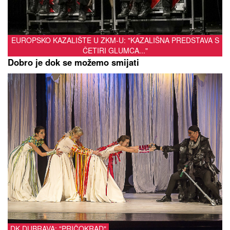
EUROPSKO KAZALIŠTE U ZKM-U: "KAZALIŠNA PREDSTAVA S
ČETIRI GLUMCA..."
Dobro je dok se možemo smijati
DK DUBRAVA: "PRIČOKRAD"