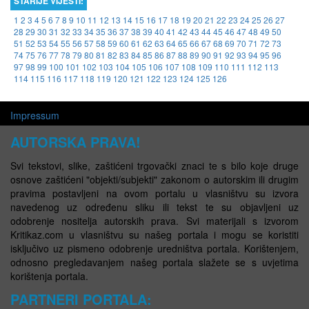
STARIJE VIJESTI:
1
2
3
4
5
6
7
8
9
10
11
12
13
14
15
16
17
18
19
20
21
22
23
24
25
26
27
28
29
30
31
32
33
34
35
36
37
38
39
40
41
42
43
44
45
46
47
48
49
50
51
52
53
54
55
56
57
58
59
60
61
62
63
64
65
66
67
68
69
70
71
72
73
74
75
76
77
78
79
80
81
82
83
84
85
86
87
88
89
90
91
92
93
94
95
96
97
98
99
100
101
102
103
104
105
106
107
108
109
110
111
112
113
114
115
116
117
118
119
120
121
122
123
124
125
126
Impressum
AUTORSKA PRAVA!
Svi tekstovi, slike, zaštićeni trgovački znaci te s bilo koje druge
osnove zaštićeni "objekti/subjekti" zakonom o autorskim ili drugim
pravima postavljeni na ovom portalu u vlasništvu su izvora
navedenog uz određenu sliku ili tekst te su objavljeni uz
odobrenje nositelja autorskih prava. Svi materijali s izvorom
Kritikaz.com u vlasništvu su našeg portala i mogu se koristiti
isključivo uz pismeno odobrenje uredništva portala. Korištenjem,
odnosno pregledavanjem našeg portala slažete se s uvjetima
korištenja portala.
PARTNERI PORTALA: