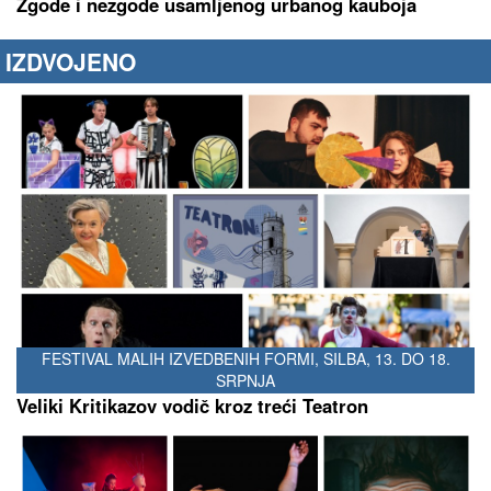
Zgode i nezgode usamljenog urbanog kauboja
IZDVOJENO
FESTIVAL MALIH IZVEDBENIH FORMI, SILBA, 13. DO 18.
SRPNJA
Veliki Kritikazov vodič kroz treći Teatron