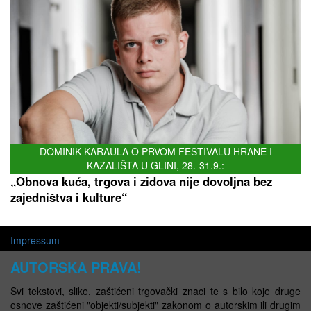
DOMINIK KARAULA O PRVOM FESTIVALU HRANE I
KAZALIŠTA U GLINI, 28.-31.9.:
„Obnova kuća, trgova i zidova nije dovoljna bez
zajedništva i kulture“
Impressum
AUTORSKA PRAVA!
Svi tekstovi, slike, zaštićeni trgovački znaci te s bilo koje druge
osnove zaštićeni "objekti/subjekti" zakonom o autorskim ili drugim