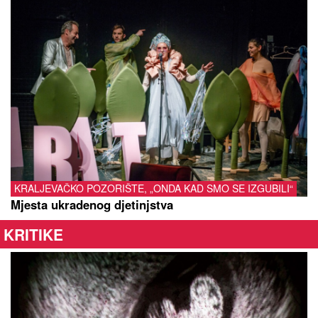
KRALJEVAČKO POZORIŠTE, „ONDA KAD SMO SE IZGUBILI“
Mjesta ukradenog djetinjstva
KRITIKE