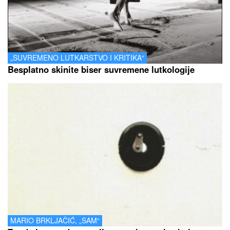
„SUVREMENO LUTKARSTVO I KRITIKA“
Besplatno skinite biser suvremene lutkologije
MARIO BRKLJAČIĆ, „SAM“