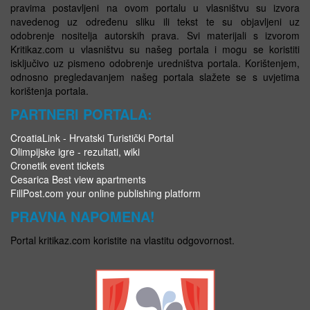
pravima postavljeni na ovom portalu u vlasništvu su izvora
navedenog uz određenu sliku ili tekst te su objavljeni uz
odobrenje nositelja autorskih prava. Svi materijali s izvorom
Kritikaz.com u vlasništvu su našeg portala i mogu se koristiti
isključivo uz pismeno odobrenje uredništva portala. Korištenjem,
odnosno pregledavanjem našeg portala slažete se s uvjetima
korištenja portala.
PARTNERI PORTALA:
CroatiaLink - Hrvatski Turistički Portal
Olimpijske igre - rezultati, wiki
Cronetik event tickets
Cesarica Best view apartments
FillPost.com your online publishing platform
PRAVNA NAPOMENA!
Portal kritikaz.com koristite na vlastitu odgovornost.