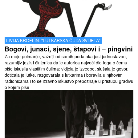
LIVIJA KROFLIN: "LUTKARSKA ČUDA SVIJETA"
Bogovi, junaci, sjene, štapovi i – pingvini
Za moje poimanje, važniji od samih podataka jest jednostavan,
razumljiv jezik i činjenica da je autorica najveći dio toga o čemu
piše iskusila vlastitim čulima: vidjela je izvedbe, slušala je govor,
doticala je lutke, razgovarala s lutkarima i boravila u njihovim
radionicama i to se izravno iskustvo prepoznaje u pristupu gradivu
o kojem piše