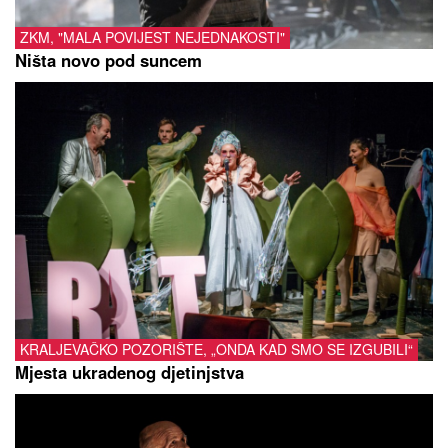
ZKM, "MALA POVIJEST NEJEDNAKOSTI"
Ništa novo pod suncem
KRALJEVAČKO POZORIŠTE, „ONDA KAD SMO SE IZGUBILI“
Mjesta ukradenog djetinjstva