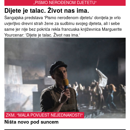
„PISMO NEROĐENOM DJETETU“
Dijete je talac. Život nas ima.
Šangajska predstava 'Pismo nerođenom djetetu' donijela je vrlo
uvjerljivo drevni strah žene za sudbinu svojeg djeteta, ali i sebe
same jer nije bez pokrića rekla francuska književnica Marguerite
Yourcenar: 'Dijete je talac. Život nas ima.'
ZKM, "MALA POVIJEST NEJEDNAKOSTI"
Ništa novo pod suncem