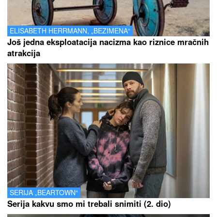
ELISABETH HERRMANN, „BEZIMENA“
Još jedna eksploatacija nacizma kao riznice mračnih
atrakcija
SERIJA „BEARTOWN“
Serija kakvu smo mi trebali snimiti (2. dio)