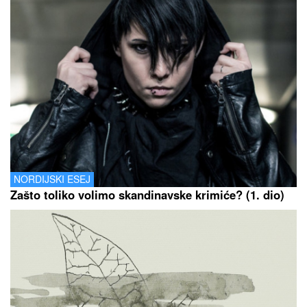
NORDIJSKI ESEJ
Zašto toliko volimo skandinavske krimiće? (1. dio)