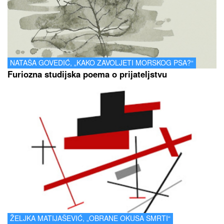
NATAŠA GOVEDIĆ, „KAKO ZAVOLJETI MORSKOG PSA?“
Furiozna studijska poema o prijateljstvu
ŽELJKA MATIJAŠEVIĆ, „OBRANE OKUSA SMRTI“