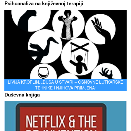
Psihoanaliza na književnoj terapiji
LIVIJA KROFLIN, „DUŠA U STVARI – OSNOVNE LUTKARSKE
TEHNIKE I NJIHOVA PRIMJENA“
Duševna knjiga