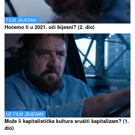
FILM „BIJESAN“
Hoćemo li u 2021. ući bijesni? (2. dio)
UZ FILM „BIJESAN“
Može li kapitalistička kultura srušiti kapitalizam? (1.
dio)