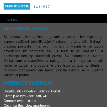
STARIJE VIJESTI:
1
2
3
4
5
6
7
Impressum
AUTORSKA PRAVA!
Svi tekstovi, slike, zaštićeni trgovački znaci te s bilo koje druge
osnove zaštićeni "objekti/subjekti" zakonom o autorskim ili drugim
pravima postavljeni na ovom portalu u vlasništvu su izvora
navedenog uz određenu sliku ili tekst te su objavljeni uz
odobrenje nositelja autorskih prava. Svi materijali s izvorom
Kritikaz.com u vlasništvu su našeg portala i mogu se koristiti
isključivo uz pismeno odobrenje uredništva portala. Korištenjem,
odnosno pregledavanjem našeg portala slažete se s uvjetima
korištenja portala.
PARTNERI PORTALA:
CroatiaLink - Hrvatski Turistički Portal
Olimpijske igre - rezultati, wiki
Cronetik event tickets
Cesarica Best view apartments