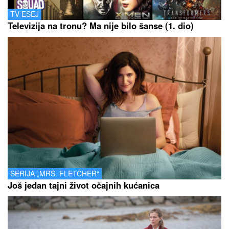
TV ESEJ
Televizija na tronu? Ma nije bilo šanse (1. dio)
SERIJA „MRS. FLETCHER“
Još jedan tajni život očajnih kućanica