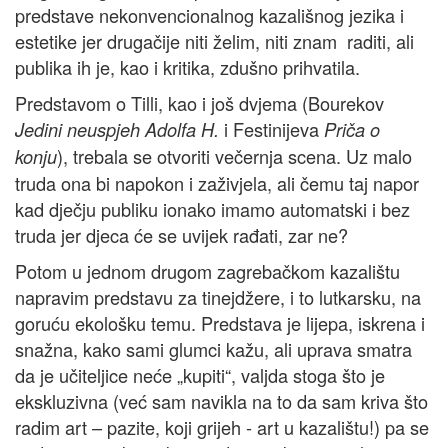
predstave nekonvencionalnog kazališnog jezika i
estetike jer drugačije niti želim, niti znam raditi, ali
publika ih je, kao i kritika, zdušno prihvatila.
Predstavom o Tilli, kao i još dvjema (Bourekov
i Festinijeva
Jedini neuspjeh Adolfa H.
Priča o
), trebala se otvoriti večernja scena. Uz malo
konju
truda ona bi napokon i zaživjela, ali čemu taj napor
kad dječju publiku ionako imamo automatski i bez
truda jer djeca će se uvijek rađati, zar ne?
Potom u jednom drugom zagrebačkom kazalištu
napravim predstavu za tinejdžere, i to lutkarsku, na
goruću ekološku temu. Predstava je lijepa, iskrena i
snažna, kako sami glumci kažu, ali uprava smatra
da je učiteljice neće „kupiti“, valjda stoga što je
ekskluzivna (već sam navikla na to da sam kriva što
radim art – pazite, koji grijeh - art u kazalištu!) pa se