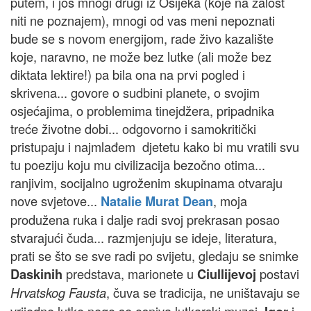
putem, i još mnogi drugi iz Osijeka (koje na žalost
niti ne poznajem), mnogi od vas meni nepoznati
bude se s novom energijom, rade živo kazalište
koje, naravno, ne može bez lutke (ali može bez
diktata lektire!) pa bila ona na prvi pogled i
skrivena... govore o sudbini planete, o svojim
osjećajima, o problemima tinejdžera, pripadnika
treće životne dobi... odgovorno i samokritički
pristupaju i najmlađem djetetu kako bi mu vratili svu
tu poeziju koju mu civilizacija bezočno otima...
ranjivim, socijalno ugroženim skupinama otvaraju
nove svjetove...
, moja
Natalie Murat Dean
produžena ruka i dalje radi svoj prekrasan posao
stvarajući čuda... razmjenjuju se ideje, literatura,
prati se što se sve radi po svijetu, gledaju se snimke
predstava, marionete u
postavi
Daskinih
Ciullijevoj
, čuva se tradicija, ne uništavaju se
Hrvatskog Fausta