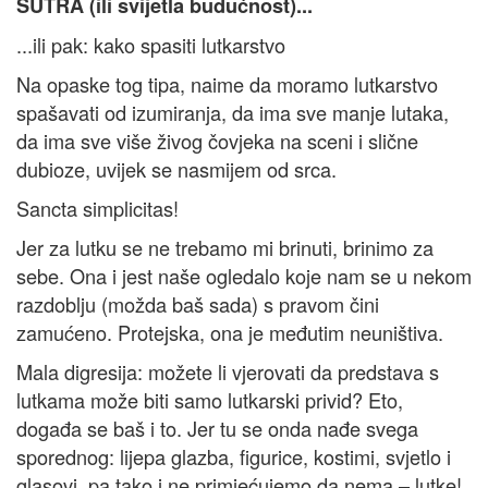
SUTRA (ili svijetla budućnost)...
...ili pak: kako spasiti lutkarstvo
Na opaske tog tipa, naime da moramo lutkarstvo
spašavati od izumiranja, da ima sve manje lutaka,
da ima sve više živog čovjeka na sceni i slične
dubioze, uvijek se nasmijem od srca.
Sancta simplicitas!
Jer za lutku se ne trebamo mi brinuti, brinimo za
sebe. Ona i jest naše ogledalo koje nam se u nekom
razdoblju (možda baš sada) s pravom čini
zamućeno. Protejska, ona je međutim neuništiva.
Mala digresija: možete li vjerovati da predstava s
lutkama može biti samo lutkarski privid? Eto,
događa se baš i to. Jer tu se onda nađe svega
sporednog: lijepa glazba, figurice, kostimi, svjetlo i
glasovi, pa tako i ne primjećujemo da nema – lutke!