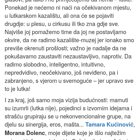
Ponekad je nećemo ni naći na očekivanom mjestu,
u lutkarskom kazalištu, ali ona će se pojaviti
drugdje: u plesu, u cirkusu ili tko zna gdje sve.
Najviše joj pomažemo time da joj ne postavljamo
okvire, da ne radimo kazalište-muzej jer ionako smo
previše okrenuti prošlosti; važno je nadalje da ne
pokušavamo zaustaviti nezaustavljivo, naprotiv. Da
radimo slobodno, inteligentno, intuitivno,
nepredvidivo, neočekivano, još neviđeno, pa i
zabranjeno, s vjerom u svemoguće – jer upravo sve
to je lutka!
I za kraj, još samo moja vizija budućnosti: mamuti
su izumrli (lutka nije), pojedinci s izvornim idejama i
strašću grupiraju se u nekonvencionalne grupe, na
djelu su sinergija, eros, mašta...
,
Tamara Kućinović
, moje dijete koje je išlo najtežim
Morana Dolenc