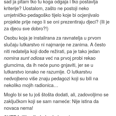
sad ja pitam tko tu koga odgaja i tko postavlja
kriterije? Uostalom, zašto ne postoji neko
umjetničko-pedagoško tijelo koje bi ocjenjivalo
projekte prije nego li se oni prezentiraju djeci? (Ili je
za djecu sve dobro?!)
Osobu koja je instalirana za ravnatelja u prvom
slučaju lutkarstvo ni najmanje ne zanima. A često
niti redatelja koji dođe režirati, pa je tako jedan
već na prvoj probi rekao
nomina sunt odiosa
glumcima, da ih neće puno gnjaviti, jer se u
lutkarstvo ionako ne razumije. O lutkarstvu
nedvojbeno više znaju pedagozi koji su bili na
nekoliko mojih radionica…
Moglo bi se tu još štošta dodati, ali, zadovoljimo se
zaključkom koji se sam nameće: Nije istina da
novaca nema!