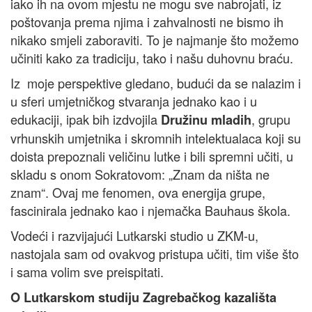
iako ih na ovom mjestu ne mogu sve nabrojati, iz
poštovanja prema njima i zahvalnosti ne bismo ih
nikako smjeli zaboraviti. To je najmanje što možemo
učiniti kako za tradiciju, tako i našu duhovnu braću.
Iz moje perspektive gledano, budući da se nalazim i
u sferi umjetničkog stvaranja jednako kao i u
edukaciji, ipak bih izdvojila
, grupu
Družinu mladih
vrhunskih umjetnika i skromnih intelektualaca koji su
doista prepoznali veličinu lutke i bili spremni učiti, u
skladu s onom Sokratovom: „Znam da ništa ne
znam“. Ovaj me fenomen, ova energija grupe,
fascinirala jednako kao i njemačka Bauhaus škola.
Vodeći i razvijajući Lutkarski studio u ZKM-u,
nastojala sam od ovakvog pristupa učiti, tim više što
i sama volim sve preispitati.
O Lutkarskom studiju Zagrebačkog kazališta