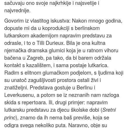
sačuvaju ono svoje najkrhkije i najsvetije i
najvrednije.
Govorim iz vlastitog iskustva: Nakon mnogo godina,
dopuste mi da u koprodukciji s berlinskom
lutkarskom akademijom napravim predstavu za
odrasle, i to o Tilli Durieux. Bila je ona kultna
njemačka dramska glumici koja je u ratnom vihoru
bačena u Zagreb, pa tako, da bi barem održala
kontakt s kazalištem, i sama postaje lutkarica.
Radim s elitnom glumačkom podjelom, s ljudima koji
su unatoč zagušljivosti prostora ostali živi i
znatiželjni. Predstava gostuje u Berlinu i
Leverkusenu, a potom se iz neznanih nam razloga
skida s repertoara. Ili, drugi primjer: napravim
lutkarsku predstavu za djecu školske dobi (
Sretni
), znamo da ih nema baš previše, koja se
princ
odigra svega nekoliko puta. Naravno, obje su