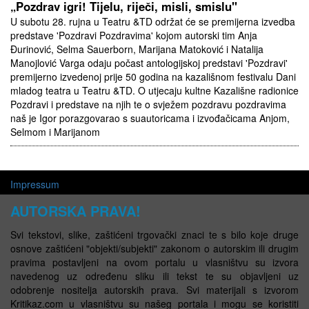
„Pozdrav igri! Tijelu, riječi, misli, smislu"
U subotu 28. rujna u Teatru &TD održat će se premijerna izvedba
predstave 'Pozdravi Pozdravima' kojom autorski tim Anja
Đurinović, Selma Sauerborn, Marijana Matoković i Natalija
Manojlović Varga odaju počast antologijskoj predstavi 'Pozdravi'
premijerno izvedenoj prije 50 godina na kazališnom festivalu Dani
mladog teatra u Teatru &TD. O utjecaju kultne Kazališne radionice
Pozdravi i predstave na njih te o svježem pozdravu pozdravima
naš je Igor porazgovarao s suautoricama i izvođačicama Anjom,
Selmom i Marijanom
Impressum
AUTORSKA PRAVA!
Svi tekstovi, slike, zaštićeni trgovački znaci te s bilo koje druge
osnove zaštićeni "objekti/subjekti" zakonom o autorskim ili drugim
pravima postavljeni na ovom portalu u vlasništvu su izvora
navedenog uz određenu sliku ili tekst te su objavljeni uz
odobrenje nositelja autorskih prava. Svi materijali s izvorom
Kritikaz.com u vlasništvu su našeg portala i mogu se koristiti