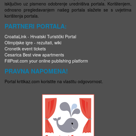
isključivo uz pismeno odobrenje uredništva portala. Korištenjem,
odnosno pregledavanjem našeg portala slažete se s uvjetima
korištenja portala.
PARTNERI PORTALA:
CroatiaLink - Hrvatski Turistički Portal
Olimpijske igre - rezultati, wiki
Cronetik event tickets
Cesarica Best view apartments
FillPost.com your online publishing platform
PRAVNA NAPOMENA!
Portal kritikaz.com koristite na vlastitu odgovornost.