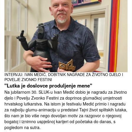
INTERVJU: IVAN MEDIĆ, DOBITNIK NAGRADE ZA ŽIVOTNO DJELO I
POVELJE ZVONKO FESTINI
"Lutka je doslovce produljenje mene"
Na jubilarnom 30. SLUK-u Ivan Medić dobio je nagradu za životno
djelo i Povelju Zvonko Festini za doprinos glumačkoj umjetnosti
hrvatskog lutkarstva. Na istom je festivalu Medić primio i nagradu
za najbolju glumu-animaciju u predstavi Tajni život splitskih lutaka,
što nam je bio više nego dovoljan motiv za razgovor o njegovoj
bogatoj i iznimno uspješnoj karijeri od početaka do danas, s
pogledom na sutra.