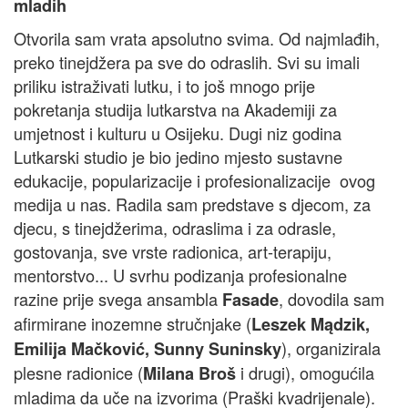
mladih
Otvorila sam vrata apsolutno svima. Od najmlađih,
preko tinejdžera pa sve do odraslih. Svi su imali
priliku istraživati lutku, i to još mnogo prije
pokretanja studija lutkarstva na Akademiji za
umjetnost i kulturu u Osijeku. Dugi niz godina
Lutkarski studio je bio jedino mjesto sustavne
edukacije, popularizacije i profesionalizacije ovog
medija u nas. Radila sam predstave s djecom, za
djecu, s tinejdžerima, odraslima i za odrasle,
gostovanja, sve vrste radionica, art-terapiju,
mentorstvo... U svrhu podizanja profesionalne
razine prije svega ansambla
, dovodila sam
Fasade
afirmirane inozemne stručnjake (
Leszek Mądzik,
), organizirala
Emilija Mačković, Sunny Suninsky
plesne radionice (
i drugi), omogućila
Milana Broš
mladima da uče na izvorima (Praški kvadrijenale).