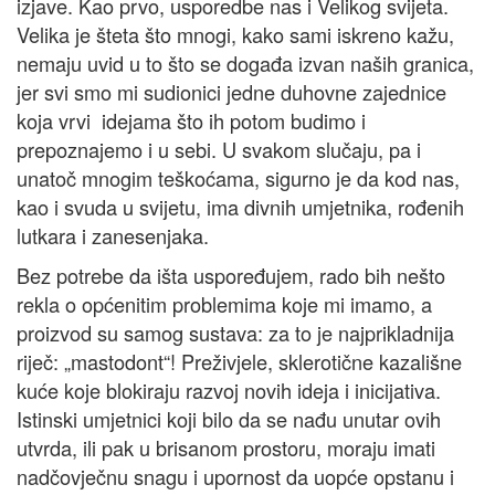
izjave. Kao prvo, usporedbe nas i Velikog svijeta.
Velika je šteta što mnogi, kako sami iskreno kažu,
nemaju uvid u to što se događa izvan naših granica,
jer svi smo mi sudionici jedne duhovne zajednice
koja vrvi idejama što ih potom budimo i
prepoznajemo i u sebi. U svakom slučaju, pa i
unatoč mnogim teškoćama, sigurno je da kod nas,
kao i svuda u svijetu, ima divnih umjetnika, rođenih
lutkara i zanesenjaka.
Bez potrebe da išta uspoređujem, rado bih nešto
rekla o općenitim problemima koje mi imamo, a
proizvod su samog sustava: za to je najprikladnija
riječ: „mastodont“! Preživjele, sklerotične kazališne
kuće koje blokiraju razvoj novih ideja i inicijativa.
Istinski umjetnici koji bilo da se nađu unutar ovih
utvrda, ili pak u brisanom prostoru, moraju imati
nadčovječnu snagu i upornost da uopće opstanu i