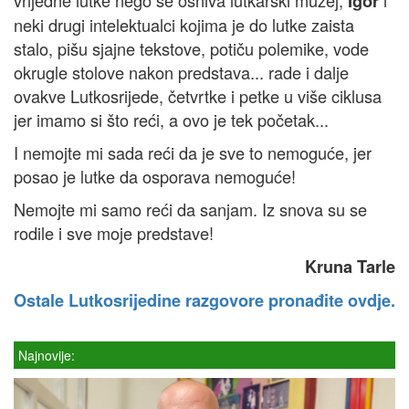
vrijedne lutke nego se osniva lutkarski muzej,
i
Igor
neki drugi intelektualci kojima je do lutke zaista
stalo, pišu sjajne tekstove, potiču polemike, vode
okrugle stolove nakon predstava... rade i dalje
ovakve Lutkosrijede, četvrtke i petke u više ciklusa
jer imamo si što reći, a ovo je tek početak...
I nemojte mi sada reći da je sve to nemoguće, jer
posao je lutke da osporava nemoguće!
Nemojte mi samo reći da sanjam. Iz snova su se
rodile i sve moje predstave!
Kruna Tarle
Ostale Lutkosrijedine razgovore pronađite ovdje.
Najnovije: