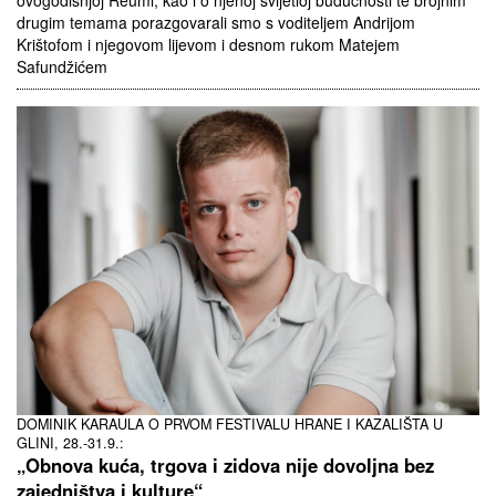
ovogodišnjoj Reumi, kao i o njenoj svijetloj budućnosti te brojnim
drugim temama porazgovarali smo s voditeljem Andrijom
Krištofom i njegovom lijevom i desnom rukom Matejem
Safundžićem
DOMINIK KARAULA O PRVOM FESTIVALU HRANE I KAZALIŠTA U
GLINI, 28.-31.9.:
„Obnova kuća, trgova i zidova nije dovoljna bez
zajedništva i kulture“