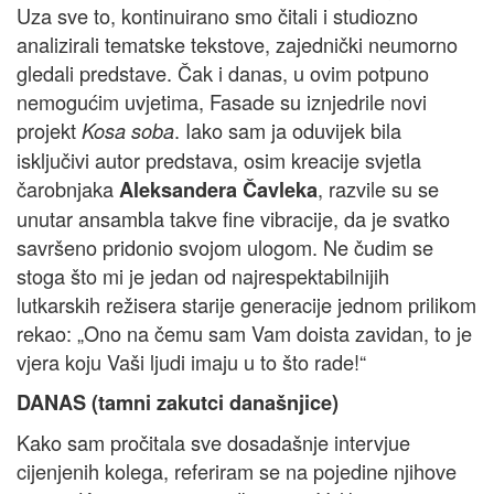
Uza sve to, kontinuirano smo čitali i studiozno
analizirali tematske tekstove, zajednički neumorno
gledali predstave. Čak i danas, u ovim potpuno
nemogućim uvjetima, Fasade su iznjedrile novi
projekt
. Iako sam ja oduvijek bila
Kosa soba
isključivi autor predstava, osim kreacije svjetla
čarobnjaka
, razvile su se
Aleksandera Čavleka
unutar ansambla takve fine vibracije, da je svatko
savršeno pridonio svojom ulogom. Ne čudim se
stoga što mi je jedan od najrespektabilnijih
lutkarskih režisera starije generacije jednom prilikom
rekao: „Ono na čemu sam Vam doista zavidan, to je
vjera koju Vaši ljudi imaju u to što rade!“
DANAS (tamni zakutci današnjice)
Kako sam pročitala sve dosadašnje intervjue
cijenjenih kolega, referiram se na pojedine njihove