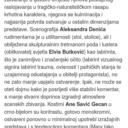
raslojavanja u tragičko-naturalističkom rasapu
krhotina karaktera, njegova se kulminacija i
najjasnija potvrda ostvaruje u ostalim dimenzijama
predstave. Scenografija
Aleksandra Denića
rudimentarna je u utilitarnosti (stol, stolice), ali i
obilježena skulpturalnim tretmanom poda i lustera
(oblikovatelj svjetla
) kao labirinta,
Elvis Butković
što je zanimljivo i značenjski očito (labirint vizualnog
signira labirint trauma, ovisnosti i psihičkih stanja te
uzajamnog odustajanja u obitelji protagonista), no
ne zato manje uspjelo ostvarenje. Ipak, ne može se
oteti dojmu kako je posrijedi više stabilni komentar,
a manje stvarni doprinos izgradnji atmosfere
scenskih zbivanja. Kostimi
u
Ane Savić Gecan
crno-bijelom su kontrastu, gotovo monokromni,
ostvareni ponovno u minimalnoj upotrebi izražajnih
sredstava i s tendencijom komentara (Mary tako