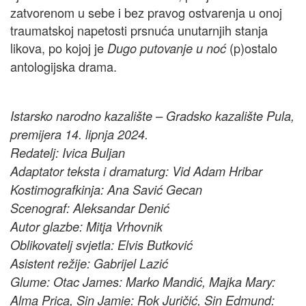
zatvorenom u sebe i bez pravog ostvarenja u onoj
traumatskoj napetosti prsnuća unutarnjih stanja
likova, po kojoj je
(p)ostalo
Dugo putovanje u noć
antologijska drama.
Istarsko narodno kazalište – Gradsko kazalište Pula,
premijera 14. lipnja 2024.
Redatelj: Ivica Buljan
Adaptator teksta i dramaturg: Vid Adam Hribar
Kostimografkinja: Ana Savić Gecan
Scenograf: Aleksandar Denić
Autor glazbe: Mitja Vrhovnik
Oblikovatelj svjetla: Elvis Butković
Asistent režije: Gabrijel Lazić
Glume: Otac James: Marko Mandić, Majka Mary:
Alma Prica, Sin Jamie: Rok Juričić, Sin Edmund: