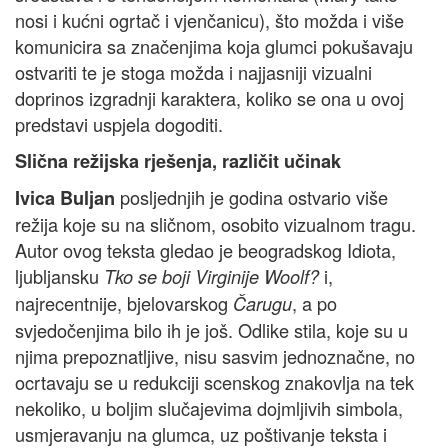
nosi i kućni ogrtač i vjenčanicu), što možda i više
komunicira sa značenjima koja glumci pokušavaju
ostvariti te je stoga možda i najjasniji vizualni
doprinos izgradnji karaktera, koliko se ona u ovoj
predstavi uspjela dogoditi.
Slična režijska rješenja, različit učinak
posljednjih je godina ostvario više
Ivica Buljan
režija koje su na sličnom, osobito vizualnom tragu.
Autor ovog teksta gledao je beogradskog Idiota,
ljubljansku
i,
Tko se boji Virginije Woolf?
najrecentnije, bjelovarskog
, a po
Čarugu
svjedočenjima bilo ih je još. Odlike stila, koje su u
njima prepoznatljive, nisu sasvim jednoznačne, no
ocrtavaju se u redukciji scenskog znakovlja na tek
nekoliko, u boljim slučajevima dojmljivih simbola,
usmjeravanju na glumca, uz poštivanje teksta i