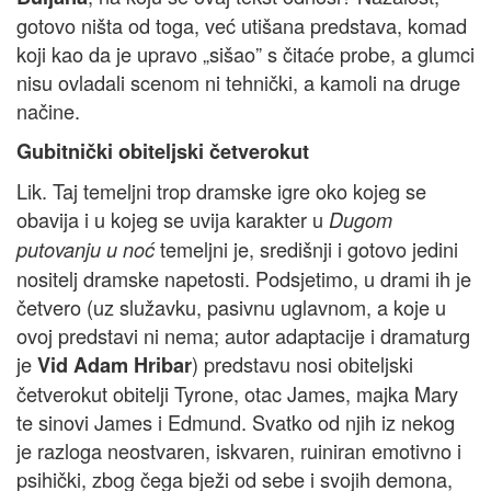
gotovo ništa od toga, već utišana predstava, komad
koji kao da je upravo „sišao” s čitaće probe, a glumci
nisu ovladali scenom ni tehnički, a kamoli na druge
načine.
Gubitnički obiteljski četverokut
Lik. Taj temeljni trop dramske igre oko kojeg se
obavija i u kojeg se uvija karakter u
Dugom
temeljni je, središnji i gotovo jedini
putovanju u noć
nositelj dramske napetosti. Podsjetimo, u drami ih je
četvero (uz služavku, pasivnu uglavnom, a koje u
ovoj predstavi ni nema; autor adaptacije i dramaturg
je
) predstavu nosi obiteljski
Vid Adam Hribar
četverokut obitelji Tyrone, otac James, majka Mary
te sinovi James i Edmund. Svatko od njih iz nekog
je razloga neostvaren, iskvaren, ruiniran emotivno i
psihički, zbog čega bježi od sebe i svojih demona,