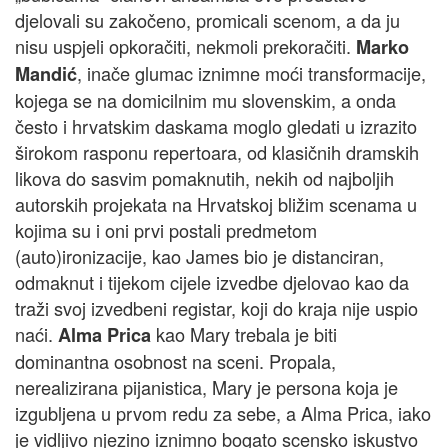
djelovali su zakočeno, promicali scenom, a da ju
nisu uspjeli opkoračiti, nekmoli prekoračiti.
Marko
, inače glumac iznimne moći transformacije,
Mandić
kojega se na domicilnim mu slovenskim, a onda
često i hrvatskim daskama moglo gledati u izrazito
širokom rasponu repertoara, od klasičnih dramskih
likova do sasvim pomaknutih, nekih od najboljih
autorskih projekata na Hrvatskoj bližim scenama u
kojima su i oni prvi postali predmetom
(auto)ironizacije, kao James bio je distanciran,
odmaknut i tijekom cijele izvedbe djelovao kao da
traži svoj izvedbeni registar, koji do kraja nije uspio
naći.
kao Mary trebala je biti
Alma Prica
dominantna osobnost na sceni. Propala,
nerealizirana pijanistica, Mary je persona koja je
izgubljena u prvom redu za sebe, a Alma Prica, iako
je vidljivo njezino iznimno bogato scensko iskustvo