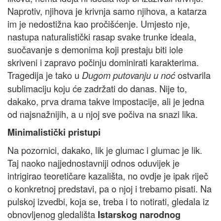
Naprotiv, njihova je krivnja samo njihova, a katarza
im je nedostižna kao pročišćenje. Umjesto nje,
nastupa naturalistički rasap svake trunke ideala,
suočavanje s demonima koji prestaju biti iole
skriveni i zapravo počinju dominirati karakterima.
Tragedija je tako u
ostvarila
Dugom putovanju u noć
sublimaciju koju će zadržati do danas. Nije to,
dakako, prva drama takve impostacije, ali je jedna
od najsnažnijih, a u njoj sve počiva na snazi lika.
Minimalistički pristupi
Na pozornici, dakako, lik je glumac i glumac je lik.
Taj naoko najjednostavniji odnos oduvijek je
intrigirao teoretičare kazališta, no ovdje je ipak riječ
o konkretnoj predstavi, pa o njoj i trebamo pisati. Na
pulskoj izvedbi, koja se, treba i to notirati, gledala iz
obnovljenog gledališta
Istarskog narodnog