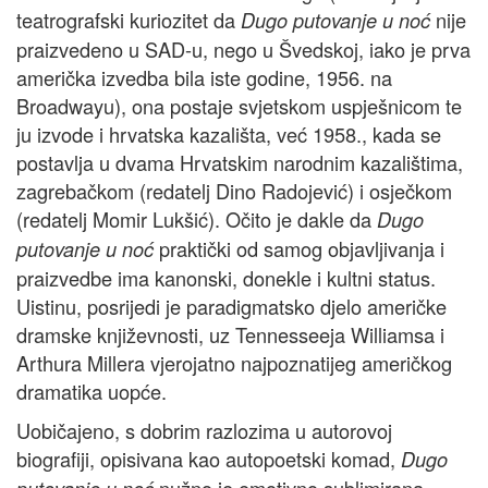
teatrografski kuriozitet da
nije
Dugo putovanje u noć
praizvedeno u SAD-u, nego u Švedskoj, iako je prva
američka izvedba bila iste godine, 1956. na
Broadwayu), ona postaje svjetskom uspješnicom te
ju izvode i hrvatska kazališta, već 1958., kada se
postavlja u dvama Hrvatskim narodnim kazalištima,
zagrebačkom (redatelj Dino Radojević) i osječkom
(redatelj Momir Lukšić). Očito je dakle da
Dugo
praktički od samog objavljivanja i
putovanje u noć
praizvedbe ima kanonski, donekle i kultni status.
Uistinu, posrijedi je paradigmatsko djelo američke
dramske književnosti, uz Tennesseeja Williamsa i
Arthura Millera vjerojatno najpoznatijeg američkog
dramatika uopće.
Uobičajeno, s dobrim razlozima u autorovoj
biografiji, opisivana kao autopoetski komad,
Dugo