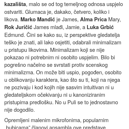
, malo se od tog temeljnog odnosa uspjelo
kazališta
ostvariti. Glumaca je, dakako, četvero, koliko i
likova.
je James,
Mary,
Marko Mandić
Alma Prica
James mlađi, Jamie, a
Rok Juričić
Luka Grbić
Edmund. Čini se kako su, iz perspektive gledatelja
teško je znati, ali lako osjetiti, odabrali minimalizam
u pristupu likovima. Minimalizam koji se nije
pokazao ni potrebnim ni osobito uspjelim. Bilo bi
pogrešno načelno se svrstati protiv scenskog
minimalizma. On može biti uspio, pogođen, osobito
u oblikovanju karaktera, kao što su ti, koji na njega
ne pozivaju i kod kojih nije sasvim intuitivan ni u
gledateljskom očekivanju ni u kanoniziranim
pristupima predlošku. No u Puli se to jednostavno
nije dogodilo.
Opremljeni malenim mikrofonima, popularnim
„bubicama” članovi ansambla ove predstave