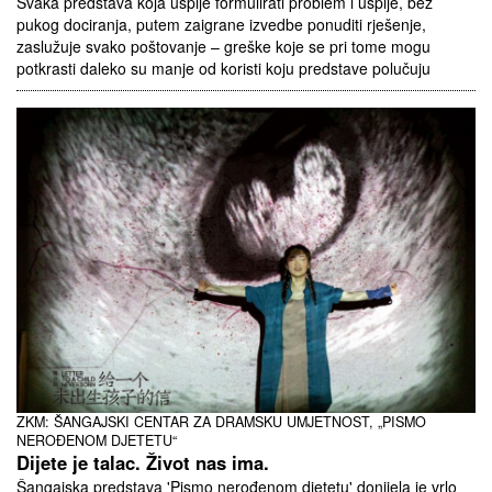
Svaka predstava koja uspije formulirati problem i uspije, bez
pukog dociranja, putem zaigrane izvedbe ponuditi rješenje,
zaslužuje svako poštovanje – greške koje se pri tome mogu
potkrasti daleko su manje od koristi koju predstave polučuju
ZKM: ŠANGAJSKI CENTAR ZA DRAMSKU UMJETNOST, „PISMO
NEROĐENOM DJETETU“
Dijete je talac. Život nas ima.
Šangajska predstava 'Pismo nerođenom djetetu' donijela je vrlo