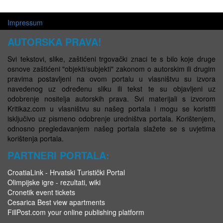
Impressum
AUTORSKA PRAVA!
Svi tekstovi, slike, zaštićeni trgovački znaci te s bilo koje druge
osnove zaštićeni "objekti/subjekti" zakonom o autorskim ili drugim
pravima postavljeni na ovom portalu u vlasništvu su izvora
navedenog uz određenu sliku ili tekst te su objavljeni uz
odobrenje nositelja autorskih prava. Svi materijali s izvorom
Kritikaz.com u vlasništvu su našeg portala i mogu se koristiti
isključivo uz pismeno odobrenje uredništva portala. Korištenjem,
odnosno pregledavanjem našeg portala slažete se s uvjetima
korištenja portala.
PARTNERI PORTALA:
CroatiaLink - Hrvatski Turistički Portal
Olimpijske igre - rezultati, wiki
Cronetik event tickets
Cesarica Best view apartments
FillPost.com your online publishing platform