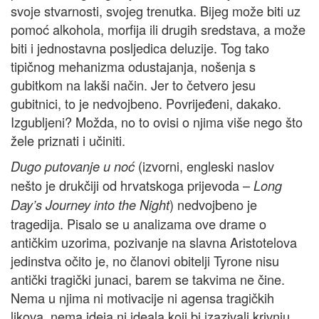
svoje stvarnosti, svojeg trenutka. Bijeg može biti uz
pomoć alkohola, morfija ili drugih sredstava, a može
biti i jednostavna posljedica deluzije. Tog tako
tipičnog mehanizma odustajanja, nošenja s
gubitkom na lakši način. Jer to četvero jesu
gubitnici, to je nedvojbeno. Povrijeđeni, dakako.
Izgubljeni? Možda, no to ovisi o njima više nego što
žele priznati i učiniti.
(izvorni, engleski naslov
Dugo putovanje u noć
nešto je drukčiji od hrvatskoga prijevoda –
Long
) nedvojbeno je
Day’s Journey into the Night
tragedija. Pisalo se u analizama ove drame o
antičkim uzorima, pozivanje na slavna Aristotelova
jedinstva očito je, no članovi obitelji Tyrone nisu
antički tragički junaci, barem se takvima ne čine.
Nema u njima ni motivacije ni agensa tragičkih
likova, nema ideja ni ideala koji bi izazivali krivnju.