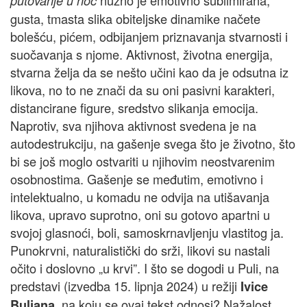
nužno je emotivno sublimirana,
putovanje u noć
gusta, tmasta slika obiteljske dinamike načete
bolešću, pićem, odbijanjem priznavanja stvarnosti i
suočavanja s njome. Aktivnost, životna energija,
stvarna želja da se nešto učini kao da je odsutna iz
likova, no to ne znači da su oni pasivni karakteri,
distancirane figure, sredstvo slikanja emocija.
Naprotiv, sva njihova aktivnost svedena je na
autodestrukciju, na gašenje svega što je životno, što
bi se još moglo ostvariti u njihovim neostvarenim
osobnostima. Gašenje se međutim, emotivno i
intelektualno, u komadu ne odvija na utišavanja
likova, upravo suprotno, oni su gotovo apartni u
svojoj glasnoći, boli, samoskrnavljenju vlastitog ja.
Punokrvni, naturalistički do srži, likovi su nastali
očito i doslovno „u krvi”. I što se dogodi u Puli, na
predstavi (izvedba 15. lipnja 2024) u režiji
Ivice
, na koju se ovaj tekst odnosi? Nažalost,
Buljana