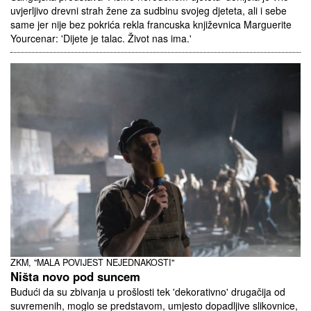
uvjerljivo drevni strah žene za sudbinu svojeg djeteta, ali i sebe
same jer nije bez pokrića rekla francuska književnica Marguerite
Yourcenar: 'Dijete je talac. Život nas ima.'
ZKM, "MALA POVIJEST NEJEDNAKOSTI"
Ništa novo pod suncem
Budući da su zbivanja u prošlosti tek 'dekorativno' drugačija od
suvremenih, moglo se predstavom, umjesto dopadljive slikovnice,