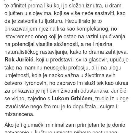
te afinitet prema liku koji je složen iznutra, u drami
oljušten u slojevima, koji se više neće sastaviti, kao
da je zatvorila tu ljušturu. Rezultiralo je to
prikazivanjem njezina lika kao kompleksnog, no
istovremeno onog koji je ostao na razini upućivanja
na potencijal vlastite složenosti, a ne i njezina
naturalističkog rastavljanja, kako to drama zahtijeva.
, koji u predstavi i svira glasovir, upućuje
Rok Juričić
tako na maminu neuspjelu profesiju, ali i na ulogu
umjetnosti, koja je naoko važna u životima svih
četvero Tyronovih, no zapravo im služi tek kao ukras
za prikazivanje njihovih životnih odustanaka. Juričić
se vidno, zajedno s
, trudio iz uloge
Lukom Grbićem
izvući više nego što mu je to dopuštala i suigra i
mizanscena.
Ako je i glumački minimalizam primjetan te je donio
zatvaranje u ljušture umjesto njihova postupnog