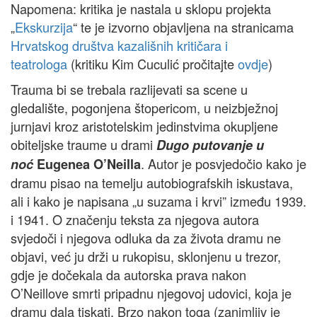
Napomena: kritika je nastala u sklopu projekta
„
Ekskurzija
“ te je izvorno objavljena na stranicama
Hrvatskog društva kazališnih kritičara i
teatrologa
(kritiku Kim Cuculić pročitajte
ovdje
)
Trauma bi se trebala razlijevati sa scene u
gledalište, pogonjena štopericom, u neizbježnoj
jurnjavi kroz aristotelskim jedinstvima okupljene
obiteljske traume u drami
Dugo putovanje u
. Autor je posvjedočio kako je
noć
Eugenea O’Neilla
dramu pisao na temelju autobiografskih iskustava,
ali i kako je napisana „u suzama i krvi” između 1939.
i 1941. O značenju teksta za njegova autora
svjedoči i njegova odluka da za života dramu ne
objavi, već ju drži u rukopisu, sklonjenu u trezor,
gdje je dočekala da autorska prava nakon
O’Neillove smrti pripadnu njegovoj udovici, koja je
dramu dala tiskati. Brzo nakon toga (zanimljiv je