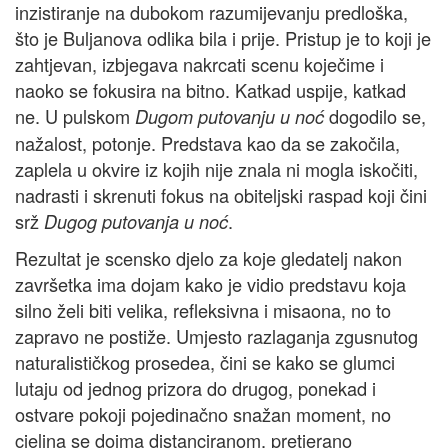
inzistiranje na dubokom razumijevanju predloška,
što je Buljanova odlika bila i prije. Pristup je to koji je
zahtjevan, izbjegava nakrcati scenu koječime i
naoko se fokusira na bitno. Katkad uspije, katkad
ne. U pulskom
dogodilo se,
Dugom putovanju u noć
nažalost, potonje. Predstava kao da se zakočila,
zaplela u okvire iz kojih nije znala ni mogla iskočiti,
nadrasti i skrenuti fokus na obiteljski raspad koji čini
srž
.
Dugog putovanja u noć
Rezultat je scensko djelo za koje gledatelj nakon
završetka ima dojam kako je vidio predstavu koja
silno želi biti velika, refleksivna i misaona, no to
zapravo ne postiže. Umjesto razlaganja zgusnutog
naturalističkog prosedea, čini se kako se glumci
lutaju od jednog prizora do drugog, ponekad i
ostvare pokoji pojedinačno snažan moment, no
cjelina se doima distanciranom, pretjerano