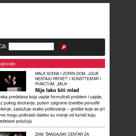
CA:
ajnovije:
MALA SCENA I ZORIN DOM, „GDJE
NESTAJU PATKE?“ I KUNSTTEATAR I
PUNCTUM, „MILA“
Nije lako biti mlad
aka predstava koja uspije formulirati problem i uspije,
z pukog dociranja, putem zaigrane izvedbe ponuditi
ešenje, zaslužuje svako poštovanje – greške koje se pri
me mogu potkrasti daleko su manje od koristi koju
edstave polučuju
ZKM: ŠANGAJSKI CENTAR ZA