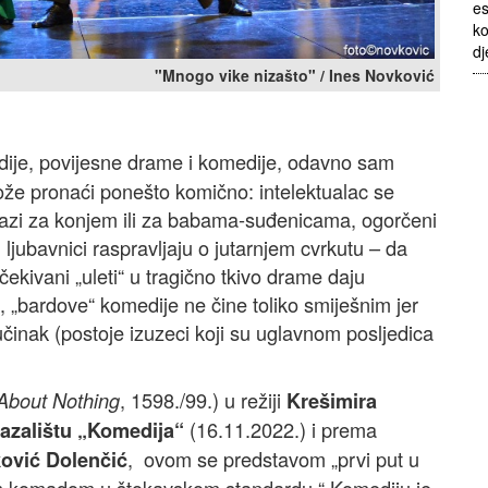
es
ko
dj
"Mnogo vike nizašto" / Ines Novković
ije, povijesne drame i komedije, odavno sam
ože pronaći ponešto komično: intelektualac se
razi za konjem ili za babama-suđenicama, ogorčeni
ljubavnici raspravljaju o jutarnjem cvrkutu – da
čekivani „uleti“ u tragično tkivo drame daju
 „bardove“ komedije ne čine toliko smiješnim jer
inak (postoje izuzeci koji su uglavnom posljedica
, 1598./99.) u režiji
About Nothing
Krešimira
(16.11.2022.) i prema
azalištu „Komedija“
, ovom se predstavom „prvi put u
ović Dolenčić