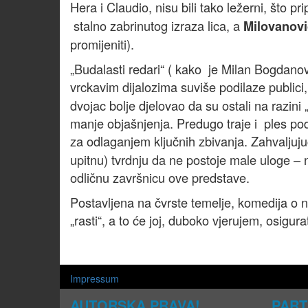
Hera i Claudio, nisu bili tako ležerni, što p
stalno zabrinutog izraza lica, a
Milovanovi
promijeniti).
„Budalasti redari“ ( kako je Milan Bogdanov
vrckavim dijalozima suviše podilaze publici
dvojac bolje djelovao da su ostali na razini „
manje objašnjenja. Predugo traje i ples p
za odlaganjem ključnih zbivanja. Zahvaljuj
upitnu) tvrdnju da ne postoje male uloge – 
odličnu završnicu ove predstave.
Postavljena na čvrste temelje, komedija o 
„rasti“, a to će joj, duboko vjerujem, osigurat
Impressum
AUTORSKA PRAVA!
PART