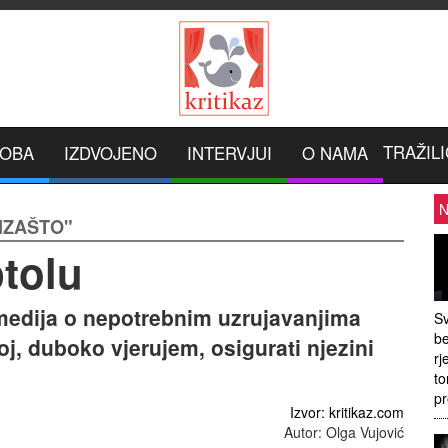
TRAŽILI
ROBA
IZDVOJENO
INTERVJUI
O NAMA
N
IZAŠTO"
ptolu
omedija o nepotrebnim uzrujavanjima
Sv
be
 joj, duboko vjerujem, osigurati njezini
rj
to
pr
Izvor: kritikaz.com
Autor: Olga Vujović