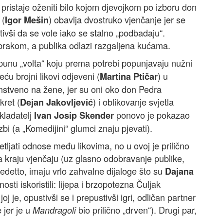
 pristaje oženiti bilo kojom djevojkom po izboru don
 (
) obavlja dvostruko vjenčanje jer se
Igor Mešin
tivši da se vole iako se stalno „podbadaju“.
u brakom, a publika odlazi razgaljena kućama.
punu „volta“ koju prema potrebi popunjavaju nužni
eću brojni likovi odjeveni (
) u
Martina Ptičar
enstveno na žene, jer su oni oko don Pedra
ret (
) i oblikovanje svjetla
Dejan Jakovljević
skladatelj
ponovo je pokazao
Ivan Josip Skender
bi (a „Komedijini“ glumci znaju pjevati).
ljati odnose među likovima, no u ovoj je prilično
na kraju vjenčaju (uz glasno odobravanje publike,
enedetto, imaju vrlo zahvalne dijaloge što su
Dajana
osti iskoristili: lijepa i brzopotezna Čuljak
 je, opustivši se i prepustivši igri, odličan partner
 jer je u
bio prilično „drven“). Drugi par,
Mandragoli