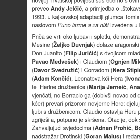
novijoj hrvatskoj povijesti susrećemo s o
preveo
, a primjedba o „štoka
Andy Jelčić
1993. u kajkavskoj adaptaciji glumca Tomisl
naslovom
izvedena u 
Puno larme a za ništ
Priča se vrti oko ljubavi i spletki, demonst
Mesine (
) dolaze aragonski
Željko Duvnjak
Don Juanito (
) s dvojicom mlad
Filip Juričić
) i Claudiom (
Pavao Medvešek
Ognjen Mil
(
) i Corradom (
Davor Svedružić
Nera Stipi
(
), Leonatova kći Hera (
Adam Končić
Ivon
te Herine družbenice (
,
Marija Jerneić
Ana
vjenčati, no Borracio ga (dobivši novac od 
kćer) prevari prizorom nevjerne Here: djelu
ljubi s družbenicom. Claudio ostavlja Heru 
zgriješila, potpuno je skršena. Otac je, do
Zahvaljujući svjedocima (
,
Adnan Prohić
Bo
nadstražar Drotinski (
) i reda
Goran Malus