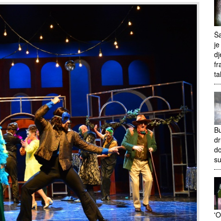
Ša
je
dj
fr
ta
Bu
dr
do
s
'O