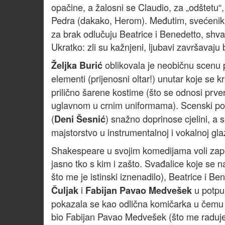
opačine, a žalosni se Claudio, za „odštetu“,
Pedra (dakako, Herom). Međutim, svećenik
za brak odlučuju Beatrice i Benedetto, shva
Ukratko: zli su kažnjeni, ljubavi završavaj
oblikovala je neobičnu scenu 
Željka Burić
elementi (prijenosni oltar!) unutar koje se kr
prilično šarene kostime (što se odnosi prv
uglavnom u crnim uniformama). Scenski pok
(
) snažno doprinose cjelini, a 
Deni Šesnić
majstorstvo u instrumentalnoj i vokalnoj glaz
Shakespeare u svojim komedijama voli zapet
jasno tko s kim i zašto. Svađalice koje se 
što me je istinski iznenadilo), Beatrice i B
i
u potpun
Čuljak
Fabijan Pavao Medvešek
pokazala se kao odlična komičarka u čemu joj
bio Fabijan Pavao Medvešek (što me raduje