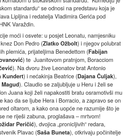
vim komadom u štokavskom standardu.“ Komediju je
vskom standardu“ se odnosi na predstavu koja je
ava Lipljina i redatelja Vladimira Gerića pod
HNK Varaždin.
racije moći i osvete: u posjet Leonatu, namjesniku
 knez Don Pedro (
) i njegov polubrat
Zlatko Ožbolt
ih plemića, prijateljima Benedettom (
Fabijan
) te Juanitovom pratnjom, Boracciom
ovanović
). Na dvoru žive Leonatov brat Antonio
čević
) i nećakinja Beatrice (
),
a Kundert
Dajana Čuljak
). Claudio se zaljubljuje u Heru i želi se
 Magud
don Juana koji želi napakostiti bratu osramotivši mu
je kao da se ljube Hera i Borracio, a zapravo se on
pred oltarom, a kako ona uopće ne razumije što je
k se ne riješi zabuna, proglašava – mrtvom!
), dvojica „pronicljivih“ redara,
židar Peričić
rstvenik Plavac (
), otkrivaju počinitelje
Saša Buneta