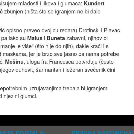
ripisujem mladosti i likova i glumaca:
Kundert
zbunjen (ništa što se igranjem ne bi dalo
ć
ić opisno preveo dvojicu redara) Drotinski i Plavac
, pa iako su
i
zabavni, njihov bi
Malus
Buneta
manje je više“ (što nije do njih), dakle kraći i s
od maskama, jer je brzo sve jasno pa nema potrebe
ući
, uloga fra Francesca potvrđuje (često
Mešinu
njegov duhovit, šarmantan i ležeran svećenik čini
nepotrebnim uzrujavanjima trebala bi igranjem
i njezini glumci.
NERI PORTALA:
PRAVNA NAPOMENA!