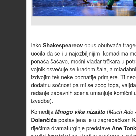
Iako
opus obuhvaća traged
Shakespeareov
uočila da se i u najozbiljnijim komadima m
ponaša šašavo, moćni vladar trčkara u pot
vojnik osvećuje se krađom šala, a mlađahni 
izdvojim tek neke poznatije primjere. Ti neo
dodatnu sočnost pa mi se zbog toga, valjda,
redanje zabavnih scena umanjuje komični uč
izvedbe).
Komedija
(
Mnogo vike nizašto
Much Ado 
postavljena je u zagrebačkom
Dolenčića
K
riječima dramaturginje predstave
Ane Tonk