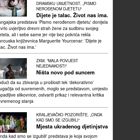
DRAMSKU UMJETNOST, „PISMO
NEROĐENOM DJETETU“
Dijete je talac. Život nas ima.
ngajska predstava 'Pismo nerođenom djetetu' donijela
 vrlo uvjerljivo drevni strah žene za sudbinu svojeg
eteta, ali i sebe same jer nije bez pokrića rekla
ancuska književnica Marguerite Yourcenar: 'Dijete je
lac. Život nas ima.'
ZKM, "MALA POVIJEST
NEJEDNAKOSTI"
Ništa novo pod suncem
dući da su zbivanja u prošlosti tek 'dekorativno'
ugačija od suvremenih, moglo se predstavom, umjesto
padljive slikovnice, ostvariti prikaz i relevantna kritika
uvremenog stanja
KRALJEVAČKO POZORIŠTE, „ONDA
KAD SMO SE IZGUBILI“
Mjesta ukradenog djetinjstva
nda kad smo se izgubili' predstava je koja svojom