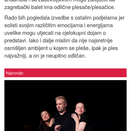
zagrebački balet ima odlične plesače/plesačice.
Rado bih pogledala izvedbe s ostalim podjelama jer
solisti svojim različitim emocijama i energijama
uvelike mogu utjecati na cjelokupni dojam o
predstavi. Iako i dalje mislim da nije najsretnije
osmišljen ambijent u kojem se pleše, ipak je ples
najvažniji, a on je neupitno odličan.
Najnovije: