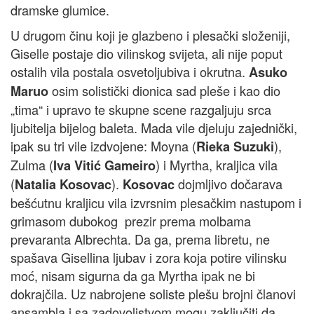
dramske glumice.
U drugom činu koji je glazbeno i plesački složeniji,
Giselle postaje dio vilinskog svijeta, ali nije poput
ostalih vila postala osvetoljubiva i okrutna.
Asuko
osim solistički dionica sad pleše i kao dio
Maruo
„tima“ i upravo te skupne scene razgaljuju srca
ljubitelja bijelog baleta. Mada vile djeluju zajednički,
ipak su tri vile izdvojene: Moyna (
),
Rieka Suzuki
Zulma (
) i Myrtha, kraljica vila
Iva Vitić Gameiro
(
).
dojmljivo dočarava
Natalia Kosovac
Kosovac
bešćutnu kraljicu vila izvrsnim plesačkim nastupom i
grimasom dubokog prezir prema molbama
prevaranta Albrechta. Da ga, prema libretu, ne
spašava Gisellina ljubav i zora koja potire vilinsku
moć, nisam sigurna da ga Myrtha ipak ne bi
dokrajčila. Uz nabrojene soliste plešu brojni članovi
ansambla i sa zadovoljstvom mogu zaključiti da