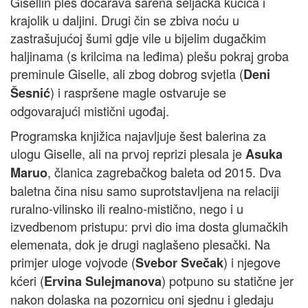
Gisellin ples dočarava šarena seljačka kućica i
krajolik u daljini. Drugi čin se zbiva noću u
zastrašujućoj šumi gdje vile u bijelim dugačkim
haljinama (s krilcima na leđima) plešu pokraj groba
preminule Giselle, ali zbog dobrog svjetla (
Deni
) i raspršene magle ostvaruje se
Šesnić
odgovarajući mistični ugođaj.
Programska knjižica najavljuje šest balerina za
ulogu Giselle, ali na prvoj reprizi plesala je
Asuka
, članica zagrebačkog baleta od 2015. Dva
Maruo
baletna čina nisu samo suprotstavljena na relaciji
ruralno-vilinsko ili realno-mistično, nego i u
izvedbenom pristupu: prvi dio ima dosta glumačkih
elemenata, dok je drugi naglašeno plesački. Na
primjer uloge vojvode (
) i njegove
Svebor Svečak
kćeri (
) potpuno su statične jer
Ervina Sulejmanova
nakon dolaska na pozornicu oni sjednu i gledaju