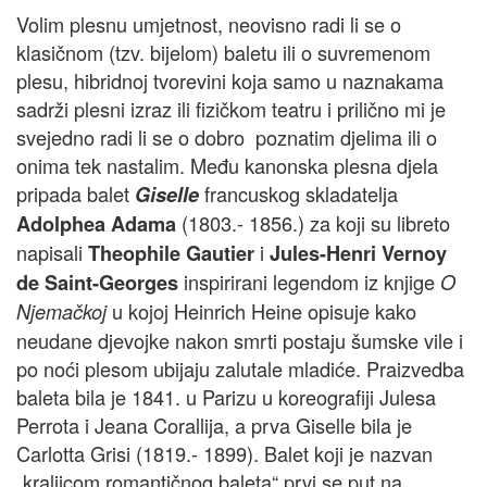
Volim plesnu umjetnost, neovisno radi li se o
klasičnom (tzv. bijelom) baletu ili o suvremenom
plesu, hibridnoj tvorevini koja samo u naznakama
sadrži plesni izraz ili fizičkom teatru i prilično mi je
svejedno radi li se o dobro poznatim djelima ili o
onima tek nastalim. Među kanonska plesna djela
pripada balet
francuskog skladatelja
Giselle
(1803.- 1856.) za koji su libreto
Adolphea Adama
napisali
i
Theophile Gautier
Jules-Henri Vernoy
inspirirani legendom iz knjige
de Saint-Georges
O
u kojoj Heinrich Heine opisuje kako
Njemačkoj
neudane djevojke nakon smrti postaju šumske vile i
po noći plesom ubijaju zalutale mladiće. Praizvedba
baleta bila je 1841. u Parizu u koreografiji Julesa
Perrota i Jeana Corallija, a prva Giselle bila je
Carlotta Grisi (1819.- 1899). Balet koji je nazvan
„kraljicom romantičnog baleta“ prvi se put na