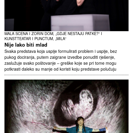
MALA SCENA I ZORIN DOM, „GDJE NESTAJU PATKE?“ I
KUNSTTEATAR I PUNCTUM, „MILA“
Nije lako biti mlad
Svaka predstava koja uspije formulirati problem i uspije, bez
pukog dociranja, putem zaigrane izvedbe ponuditi rješenje,
zaslužuje svako poštovanje – greške koje se pri tome mogu
potkrasti daleko su manje od koristi koju predstave polučuju