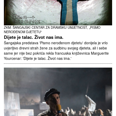
ZKM: ŠANGAJSKI CENTAR ZA DRAMSKU UMJETNOST, „PISMO
NEROĐENOM DJETETU“
Dijete je talac. Život nas ima.
Šangajska predstava 'Pismo nerođenom djetetu' donijela je vrlo
uvjerljivo drevni strah žene za sudbinu svojeg djeteta, ali i sebe
same jer nije bez pokrića rekla francuska književnica Marguerite
Yourcenar: 'Dijete je talac. Život nas ima.'