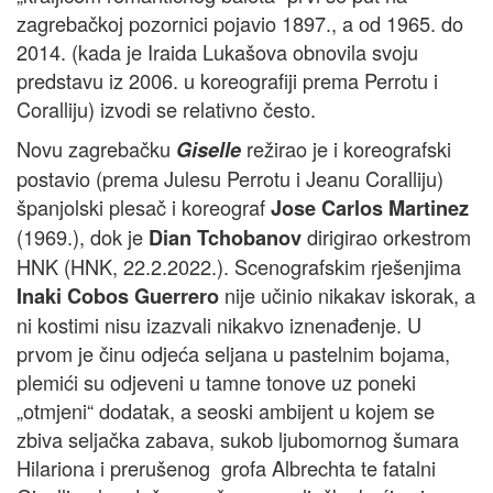
zagrebačkoj pozornici pojavio 1897., a od 1965. do
2014. (kada je Iraida Lukašova obnovila svoju
predstavu iz 2006. u koreografiji prema Perrotu i
Coralliju) izvodi se relativno često.
Novu zagrebačku
režirao je i koreografski
Giselle
postavio (prema Julesu Perrotu i Jeanu Coralliju)
španjolski plesač i koreograf
Jose Carlos Martinez
(1969.), dok je
dirigirao orkestrom
Dian Tchobanov
HNK (HNK, 22.2.2022.). Scenografskim rješenjima
nije učinio nikakav iskorak, a
Inaki Cobos Guerrero
ni kostimi nisu izazvali nikakvo iznenađenje. U
prvom je činu odjeća seljana u pastelnim bojama,
plemići su odjeveni u tamne tonove uz poneki
„otmjeni“ dodatak, a seoski ambijent u kojem se
zbiva seljačka zabava, sukob ljubomornog šumara
Hilariona i prerušenog grofa Albrechta te fatalni