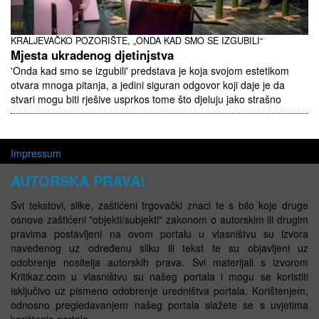
KRALJEVAČKO POZORIŠTE, „ONDA KAD SMO SE IZGUBILI“
Mjesta ukradenog djetinjstva
'Onda kad smo se izgubili' predstava je koja svojom estetikom
otvara mnoga pitanja, a jedini siguran odgovor koji daje je da
stvari mogu biti rješive usprkos tome što djeluju jako strašno
Impressum
AUTORSKA PRAVA!
Svi tekstovi, slike, zaštićeni trgovački znaci te s bilo koje druge
osnove zaštićeni "objekti/subjekti" zakonom o autorskim ili drugim
pravima postavljeni na ovom portalu u vlasništvu su izvora
navedenog uz određenu sliku ili tekst te su objavljeni uz
odobrenje nositelja autorskih prava. Svi materijali s izvorom
Kritikaz.com u vlasništvu su našeg portala i mogu se koristiti
isključivo uz pismeno odobrenje uredništva portala. Korištenjem,
odnosno pregledavanjem našeg portala slažete se s uvjetima
korištenja portala.