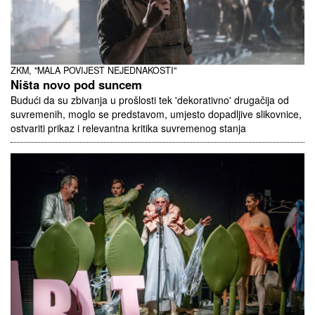
ZKM, "MALA POVIJEST NEJEDNAKOSTI"
Ništa novo pod suncem
Budući da su zbivanja u prošlosti tek 'dekorativno' drugačija od
suvremenih, moglo se predstavom, umjesto dopadljive slikovnice,
ostvariti prikaz i relevantna kritika suvremenog stanja