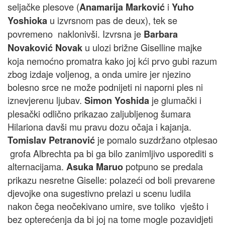
seljačke plesove (
i
Anamarija Marković
Yuho
u izvrsnom pas de deux), tek se
Yoshioka
povremeno naklonivši. Izvrsna je
Barbara
u ulozi brižne Giselline majke
Novaković Novak
koja nemoćno promatra kako joj kći prvo gubi razum
zbog izdaje voljenog, a onda umire jer njezino
bolesno srce ne može podnijeti ni naporni ples ni
iznevjerenu ljubav.
je glumački i
Simon Yoshida
plesački odlično prikazao zaljubljenog šumara
Hilariona davši mu pravu dozu očaja i kajanja.
je pomalo suzdržano otplesao
Tomislav Petranović
grofa Albrechta pa bi ga bilo zanimljivo usporediti s
alternacijama.
potpuno se predala
Asuka Maruo
prikazu nesretne Giselle: polazeći od boli prevarene
djevojke ona sugestivno prelazi u scenu ludila
nakon čega neočekivano umire, sve toliko vješto i
bez opterećenja da bi joj na tome mogle pozavidjeti