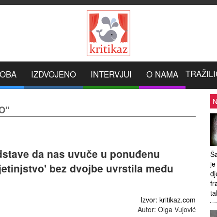
TRAŽILI
ROBA
IZDVOJENO
INTERVJUI
O NAMA
N
VO"
edstave da nas uvuče u ponuđenu
Ša
je
djetinjstvo' bez dvojbe uvrstila među
dj
fr
ta
Izvor: kritikaz.com
Autor: Olga Vujović