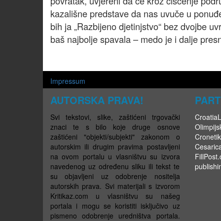
povratak, uvjereni da će kroz čišćenje podru
kazališne predstave da nas uvuče u ponuđe
bih ja „Razbijeno djetinjstvo“ bez dvojbe u
baš najbolje spavala – medo je i dalje pre
Impressum
AUTORSKA PRAVA!
PART
Svi tekstovi, slike, zaštićeni trgovački
CroatiaLi
znaci te s bilo koje druge osnove
Olimpijsk
zaštićeni "objekti/subjekti" zakonom o
Cronetik
autorskim ili drugim pravima postavljeni
Cesaric
na ovom portalu u vlasništvu su izvora
FillPost
navedenog uz određenu sliku ili tekst te
publishi
su objavljeni uz odobrenje nositelja
autorskih prava. Svi materijali s izvorom
Kritikaz.com u vlasništvu su našeg
portala i mogu se koristiti isključivo uz
pismeno odobrenje uredništva portala.