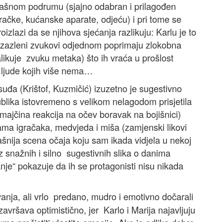
 prašnom podrumu (sjajno odabran i prilagođen
ačke, kućanske aparate, odjeću) i pri tome se
izlazi da se njihova sjećanja razlikuju: Karlu je to
Bezazleni zvukovi odjednom poprimaju zlokobna
nalikuje zvuku metaka) što ih vraća u prošlost
 ljude kojih više nema…
uđa (Krištof, Kuzmičić) izuzetno je sugestivno
lika istovremeno s velikom nelagodom prisjetila
majčina reakcija na očev boravak na bojišnici)
ama igračaka, medvjeda i miša (zamjenski likovi
rašnija scena očaja koju sam ikada vidjela u nekoj
iz snažnih i silno sugestivnih slika o danima
je“ pokazuje da ih se protagonisti nisu nikada
vanja, ali vrlo predano, mudro i emotivno dočarali
avršava optimistično, jer Karlo i Marija najavljuju