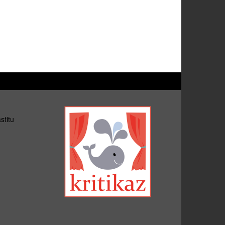
stitu