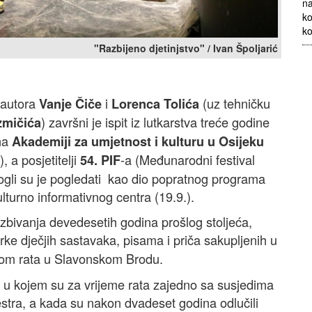
na
ko
ko
"Razbijeno djetinjstvo" / Ivan Špoljarić
 autora
i
(uz tehničku
Vanje Čiče
Lorenca Tolića
) završni je ispit iz lutkarstva treće godine
zmičića
 na
Akademiji za umjetnost i kulturu u Osijeku
), a posjetitelji
-a (Međunarodni festival
54. PIF
mogli su je pogledati kao dio popratnog programa
lturno informativnog centra (19.9.).
 zbivanja devedesetih godina prošlog stoljeća,
rke dječjih sastavaka, pisama i priča sakupljenih u
kom rata u Slavonskom Brodu.
e u kojem su za vrijeme rata zajedno sa susjedima
i sestra, a kada su nakon dvadeset godina odlučili