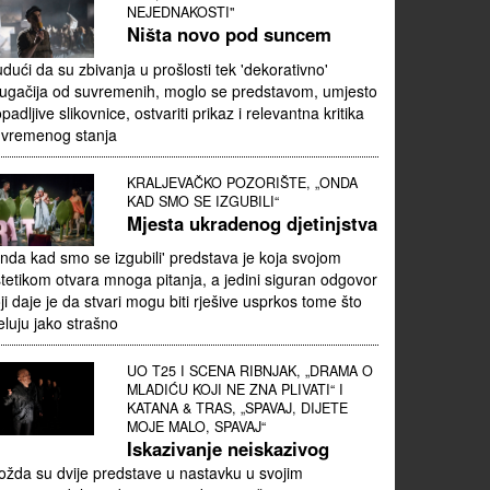
NEJEDNAKOSTI"
Ništa novo pod suncem
dući da su zbivanja u prošlosti tek 'dekorativno'
ugačija od suvremenih, moglo se predstavom, umjesto
padljive slikovnice, ostvariti prikaz i relevantna kritika
uvremenog stanja
KRALJEVAČKO POZORIŠTE, „ONDA
KAD SMO SE IZGUBILI“
Mjesta ukradenog djetinjstva
nda kad smo se izgubili' predstava je koja svojom
tetikom otvara mnoga pitanja, a jedini siguran odgovor
ji daje je da stvari mogu biti rješive usprkos tome što
eluju jako strašno
UO T25 I SCENA RIBNJAK, „DRAMA O
MLADIĆU KOJI NE ZNA PLIVATI“ I
KATANA & TRAS, „SPAVAJ, DIJETE
MOJE MALO, SPAVAJ“
Iskazivanje neiskazivog
žda su dvije predstave u nastavku u svojim