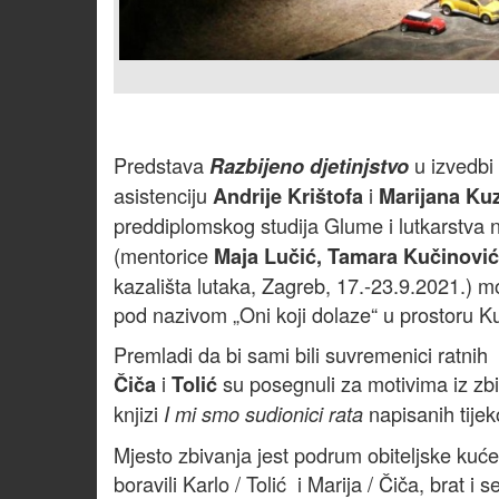
Predstava
u izvedbi
Razbijeno djetinjstvo
asistenciju
i
Andrije Krištofa
Marijana Ku
preddiplomskog studija Glume i lutkarstva
(mentorice
Maja Lučić, Tamara Kučinović
kazališta lutaka, Zagreb, 17.-23.9.2021.) 
pod nazivom „Oni koji dolaze“ u prostoru Ku
Premladi da bi sami bili suvremenici ratnih
i
su posegnuli za motivima iz zbi
Čiča
Tolić
knjizi
napisanih tije
I mi smo sudionici rata
Mjesto zbivanja jest podrum obiteljske kuć
boravili Karlo / Tolić i Marija / Čiča, brat 