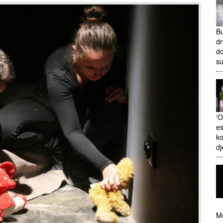
Bu
dr
do
s
'O
es
ko
dj
Mo