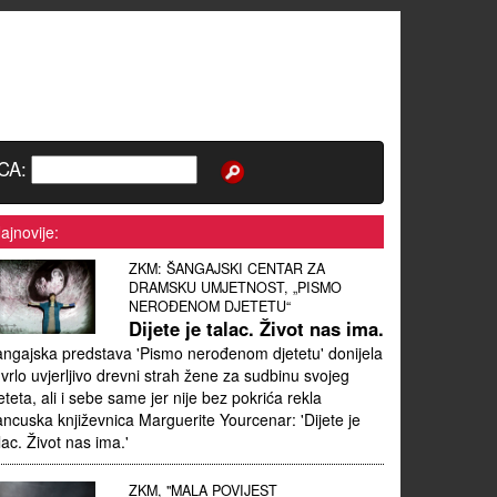
CA:
ajnovije:
ZKM: ŠANGAJSKI CENTAR ZA
DRAMSKU UMJETNOST, „PISMO
NEROĐENOM DJETETU“
Dijete je talac. Život nas ima.
ngajska predstava 'Pismo nerođenom djetetu' donijela
 vrlo uvjerljivo drevni strah žene za sudbinu svojeg
eteta, ali i sebe same jer nije bez pokrića rekla
ancuska književnica Marguerite Yourcenar: 'Dijete je
lac. Život nas ima.'
ZKM, "MALA POVIJEST