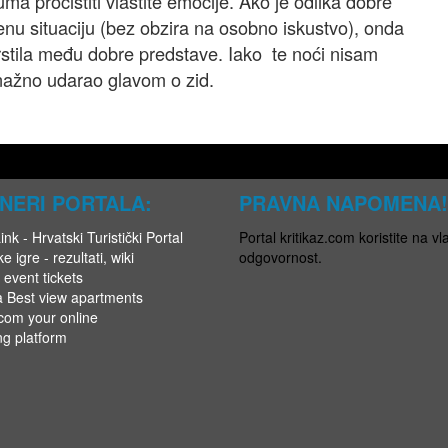
ma pročistiti vlastite emocije. Ako je odlika dobre
nu situaciju (bez obzira na osobno iskustvo), onda
vrstila među dobre predstave. Iako te noći nisam
snažno udarao glavom o zid.
NERI PORTALA:
PRAVNA NAPOMENA!
nk - Hrvatski Turistički Portal
Portal kritikaz.com koristite na vla
e igre - rezultati, wiki
odgovornost.
 event tickets
a Best view apartments
.com your online
ng platform