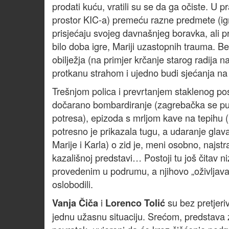
prodati kuću, vratili su se da ga očiste. U
prostor KIC-a) premeću razne predmete (igr
prisjećaju svojeg davnašnjeg boravka, ali pro
bilo doba igre, Mariji uzastopnih trauma. 
obilježja (na primjer krčanje starog radija 
protkanu strahom i ujedno budi sjećanja na
Trešnjom polica i prevrtanjem staklenog pos
dočarano bombardiranje (zagrebačka se pub
potresa), epizoda s mrljom kave na tepihu (
potresno je prikazala tugu, a udaranje glav
Marije i Karla) o zid je, meni osobno, najst
kazališnoj predstavi… Postoji tu još čitav n
provedenim u podrumu, a njihovo „oživljavan
oslobodili.
i
su bez pretjeri
Vanja Čiča
Lorenco Tolić
jednu užasnu situaciju. Srećom, predstava z