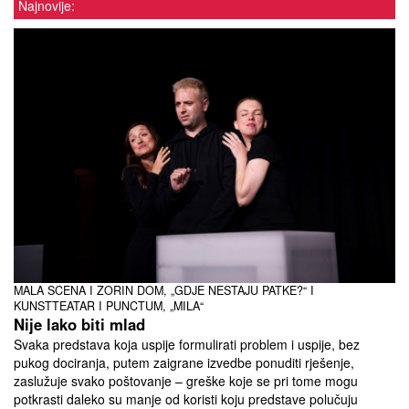
Najnovije:
MALA SCENA I ZORIN DOM, „GDJE NESTAJU PATKE?“ I
KUNSTTEATAR I PUNCTUM, „MILA“
Nije lako biti mlad
Svaka predstava koja uspije formulirati problem i uspije, bez
pukog dociranja, putem zaigrane izvedbe ponuditi rješenje,
zaslužuje svako poštovanje – greške koje se pri tome mogu
potkrasti daleko su manje od koristi koju predstave polučuju