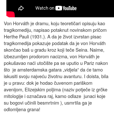
Von Horváth je dramu, koju teoretičari opisuju kao
tragikomediju, napisao potaknut novinskom pričom
Herthe Pauli (1931.). A da je život izvrstan pisac
tragikomedija pokazuje podatak da je von Horváth
skončao baš u gradu kroz koji teče Seina. Naime,
izbezumljen prodorom nacizma, von Horváth je
pokušavao naći utočište pa se uputio u Pariz nakon
što je amsterdamska gatara „vidjela“ da će tamo
iskusiti svoju najveću životnu avanturu. I doista, bila
je u pravu: dok je hodao čuvenom pariškom
avenijom, Elizejskim poljima (naziv potječe iz grčke
mitologije i označava raj, kamo odlaze junaci koje
su bogovi učinili besmrtnim ), usmrtila ga je
odlomljena grana!