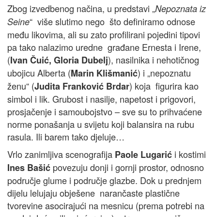
Zbog izvedbenog načina, u predstavi „
Nepoznata iz
“ više slutimo nego što definiramo odnose
Seine
među likovima, ali su zato profilirani pojedini tipovi
pa tako nalazimo uredne građane Ernesta i Irene,
(
), nasilnika i nehotičnog
Ivan Čuić, Gloria Dubelj
ubojicu Alberta (
) i „nepoznatu
Marin Klišmanić
ženu“ (
) koja figurira kao
Judita Franković Brdar
simbol i lik. Grubost i nasilje, napetost i prigovori,
prosjačenje i samoubojstvo – sve su to prihvaćene
norme ponašanja u svijetu koji balansira na rubu
rasula. Ili barem tako djeluje…
Vrlo zanimljiva scenografija
i kostimi
Paole Lugarić
povezuju donji i gornji prostor, odnosno
Ines Bašić
područje glume i područje glazbe. Dok u prednjem
dijelu lelujaju obješene narančaste plastične
tvorevine asocirajući na mesnicu (prema potrebi na