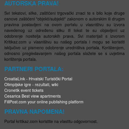
AUTORSKA PRAVA!
Svi tekstovi, slike, zaštićeni trgovački znaci te s bilo koje druge
osnove zaštićeni "objekti/subjekti" zakonom o autorskim ili drugim
pravima postavljeni na ovom portalu u vlasništvu su izvora
navedenog uz određenu sliku ili tekst te su objavljeni uz
odobrenje nositelja autorskih prava. Svi materijali s izvorom
Kritikaz.com u vlasništvu su našeg portala i mogu se koristiti
isključivo uz pismeno odobrenje uredništva portala. Korištenjem,
odnosno pregledavanjem našeg portala slažete se s uvjetima
korištenja portala.
PARTNERI PORTALA:
CroatiaLink - Hrvatski Turistički Portal
Olimpijske igre - rezultati, wiki
Cronetik event tickets
Cesarica Best view apartments
FillPost.com your online publishing platform
PRAVNA NAPOMENA!
Portal kritikaz.com koristite na vlastitu odgovornost.