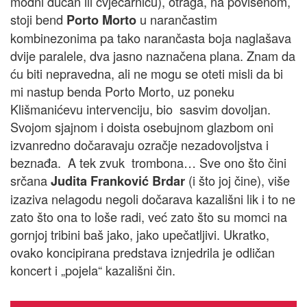
modni dućan ili cvjećarnicu), otraga, na povišenom,
stoji bend
u narančastim
Porto Morto
kombinezonima pa tako narančasta boja naglašava
dvije paralele, dva jasno naznačena plana. Znam da
ću biti nepravedna, ali ne mogu se oteti misli da bi
mi nastup benda Porto Morto, uz poneku
Klišmanićevu intervenciju, bio sasvim dovoljan.
Svojom sjajnom i doista osebujnom glazbom oni
izvanredno dočaravaju ozračje nezadovoljstva i
beznađa. A tek zvuk trombona… Sve ono što čini
srčana
(i što joj čine), više
Judita Franković Brdar
izaziva nelagodu negoli dočarava kazališni lik i to ne
zato što ona to loše radi, već zato što su momci na
gornjoj tribini baš jako, jako upečatljivi. Ukratko,
ovako koncipirana predstava iznjedrila je odličan
koncert i „pojela“ kazališni čin.