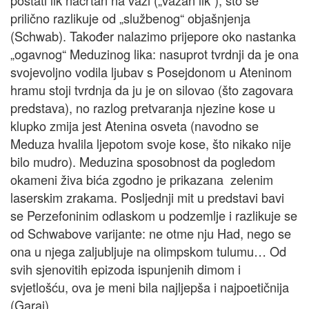
postati lik nacrtan na vazi („vazan lik“), što se
prilično razlikuje od „službenog“ objašnjenja
(Schwab). Također nalazimo prijepore oko nastanka
„ogavnog“ Meduzinog lika: nasuprot tvrdnji da je ona
svojevoljno vodila ljubav s Posejdonom u Ateninom
hramu stoji tvrdnja da ju je on silovao (što zagovara
predstava), no razlog pretvaranja njezine kose u
klupko zmija jest Atenina osveta (navodno se
Meduza hvalila ljepotom svoje kose, što nikako nije
bilo mudro). Meduzina sposobnost da pogledom
okameni živa bića zgodno je prikazana zelenim
laserskim zrakama. Posljednji mit u predstavi bavi
se Perzefoninim odlaskom u podzemlje i razlikuje se
od Schwabove varijante: ne otme nju Had, nego se
ona u njega zaljubljuje na olimpskom tulumu… Od
svih sjenovitih epizoda ispunjenih dimom i
svjetlošću, ova je meni bila najljepša i najpoetičnija
(Garaj).