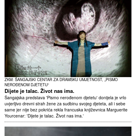
ZKM: ŠANGAJSKI CENTAR ZA DRAMSKU UMJETNOST, „PISMO
NEROĐENOM DJETETU“
Dijete je talac. Život nas ima.
Šangajska predstava 'Pismo nerođenom djetetu' donijela je vrlo
uvjerljivo drevni strah žene za sudbinu svojeg djeteta, ali i sebe
same jer nije bez pokrića rekla francuska književnica Marguerite
Yourcenar: 'Dijete je talac. Život nas ima.'