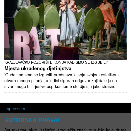
KRALJEVAČKO POZORIŠTE, „ONDA KAD SMO SE IZGUBILI“
Mjesta ukradenog djetinjstva
'Onda kad smo se izgubili' predstava je koja svojom estetikom
otvara mnoga pitanja, a jedini siguran odgovor koji daje je da
stvari mogu biti rješive usprkos tome što djeluju jako strašno
Impressum
AUTORSKA PRAVA!
Svi tekstovi, slike, zaštićeni trgovački znaci te s bilo koje druge