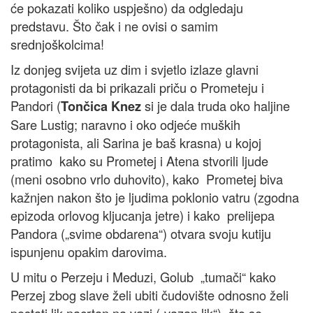
će pokazati koliko uspješno) da odgledaju
predstavu. Što čak i ne ovisi o samim
srednjoškolcima!
Iz donjeg svijeta uz dim i svjetlo izlaze glavni
protagonisti da bi prikazali priču o Prometeju i
Pandori (
si je dala truda oko haljine
Tončica Knez
Sare Lustig; naravno i oko odjeće muških
protagonista, ali Sarina je baš krasna) u kojoj
pratimo kako su Prometej i Atena stvorili ljude
(meni osobno vrlo duhovito), kako Prometej biva
kažnjen nakon što je ljudima poklonio vatru (zgodna
epizoda orlovog kljucanja jetre) i kako prelijepa
Pandora („svime obdarena“) otvara svoju kutiju
ispunjenu opakim darovima.
U mitu o Perzeju i Meduzi, Golub „tumači“ kako
Perzej zbog slave želi ubiti čudovište odnosno želi