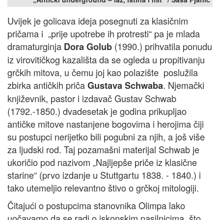
Uvijek je golicava ideja posegnuti za klasičnim
pričama i „prije upotrebe ih protresti“ pa je mlada
dramaturginja
(1990.) prihvatila ponudu
Dora Golub
iz virovitičkog kazališta da se ogleda u propitivanju
grčkih mitova, u čemu joj kao polazište poslužila
zbirka antičkih priča
. Njemački
Gustava Schwaba
književnik, pastor i izdavač Gustav Schwab
(1792.-1850.) dvadesetak je godina prikupljao
antičke mitove nastanjene bogovima i herojima čiji
su postupci nerijetko bili pogubni za njih, a još više
za ljudski rod. Taj pozamašni materijal Schwab je
ukoričio pod nazivom „Najljepše priče iz klasične
starine“ (prvo izdanje u Stuttgartu 1838. - 1840.) i
tako utemeljio relevantno štivo o grčkoj mitologiji.
Čitajući o postupcima stanovnika Olimpa lako
uočavamo da se radi o iskonskim nasilnicima, što