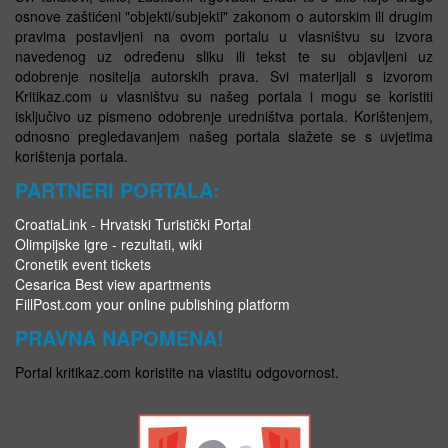
osnove zaštićeni "objekti/subjekti" zakonom o autorskim ili drugim
pravima postavljeni na ovom portalu u vlasništvu su izvora
navedenog uz određenu sliku ili tekst te su objavljeni uz
odobrenje nositelja autorskih prava. Svi materijali s izvorom
Kritikaz.com u vlasništvu su našeg portala i mogu se koristiti
isključivo uz pismeno odobrenje uredništva portala. Korištenjem,
odnosno pregledavanjem našeg portala slažete se s uvjetima
korištenja portala.
PARTNERI PORTALA:
CroatiaLink - Hrvatski Turistički Portal
Olimpijske igre - rezultati, wiki
Cronetik event tickets
Cesarica Best view apartments
FillPost.com your online publishing platform
PRAVNA NAPOMENA!
Portal kritikaz.com koristite na vlastitu odgovornost.