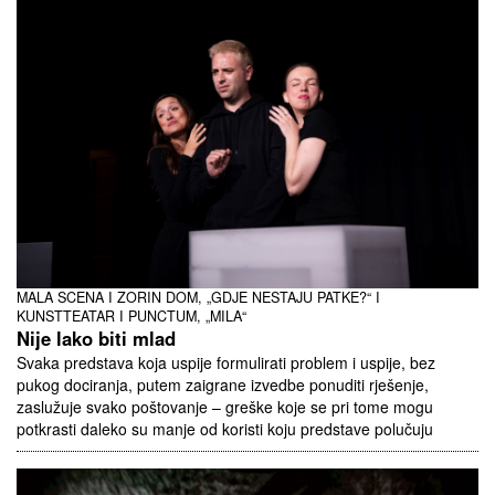
MALA SCENA I ZORIN DOM, „GDJE NESTAJU PATKE?“ I
KUNSTTEATAR I PUNCTUM, „MILA“
Nije lako biti mlad
Svaka predstava koja uspije formulirati problem i uspije, bez
pukog dociranja, putem zaigrane izvedbe ponuditi rješenje,
zaslužuje svako poštovanje – greške koje se pri tome mogu
potkrasti daleko su manje od koristi koju predstave polučuju