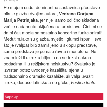
Po mojem sudu, dominantna sastavnica predstave
bila je glazba dvojice autora,
i
Vedrana Gorjupa
, jer nije samo odlično skladana
Marija Petrinjaka
već je nadahnuto uključena u predstavu. Čini mi se
da bi čak mogla samostalno koncertno funkcionirati!
Međutim,iako su glazba, svjetlo i glumci ispunili sve
što je (valjda) bilo zamišljeno u sklopu predstave,
sama predstava je pomalo ravna i monotona. Ne
znam leži li uzrok u htijenju da se tekst nakrca
podacima ili u režijskom neiskustvu? Svakako je
izvrstan potez uvođenje kazališta sjena u
tradicionalno dramsko kazalište, ali valja uvažiti
izreku, doduše latinsku a ne grčku,
.
Festina lente
Najnovije: