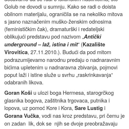
Golub ne dovodi u sumnju. Kako se radi o doista
obilnom materijalu, ograničila se na nekoliko mitova
s jasno naznačenim muško-ženskim odnosima
(feminističkim čak), dramaturški i redateljski
oblikujući predstavu pod nazivom „
Antički
“ (
underground – laž, istina i mit
Kazalište
, 27.11.2010.). Budući da pod mitom
Virovitica
podrazumijevamo narodnu predaju o nadnaravnim
bićima upletenim u nadnaravna zbivanja, pojmovi
poput laži i istine služe u svrhu „raskrinkavanja“
odabranih likova.
u ulozi boga Hermesa, starogrčkog
Goran Koši
glasnika bogova, zaštitnika trgovaca, putnika i
lopova, uz pomoć Kore i Kora,
i
Sare Lustig
, vodi nas kroz predstavu, pri čemu je
Gorana Vučka
on zadan lik, dok se njih se dvoje preobražavaju