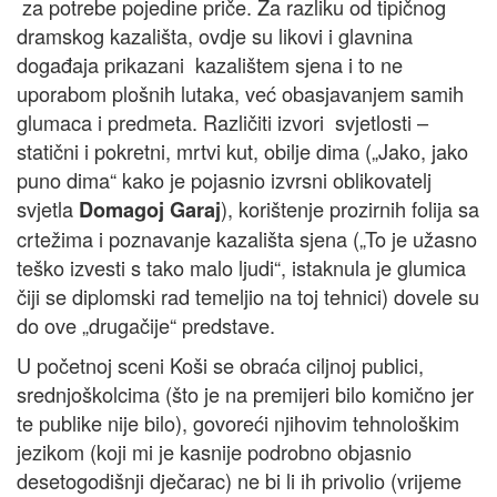
za potrebe pojedine priče. Za razliku od tipičnog
dramskog kazališta, ovdje su likovi i glavnina
događaja prikazani kazalištem sjena i to ne
uporabom plošnih lutaka, već obasjavanjem samih
glumaca i predmeta. Različiti izvori svjetlosti –
statični i pokretni, mrtvi kut, obilje dima („Jako, jako
puno dima“ kako je pojasnio izvrsni oblikovatelj
svjetla
), korištenje prozirnih folija sa
Domagoj Garaj
crtežima i poznavanje kazališta sjena („To je užasno
teško izvesti s tako malo ljudi“, istaknula je glumica
čiji se diplomski rad temeljio na toj tehnici) dovele su
do ove „drugačije“ predstave.
U početnoj sceni Koši se obraća ciljnoj publici,
srednjoškolcima (što je na premijeri bilo komično jer
te publike nije bilo), govoreći njihovim tehnološkim
jezikom (koji mi je kasnije podrobno objasnio
desetogodišnji dječarac) ne bi li ih privolio (vrijeme