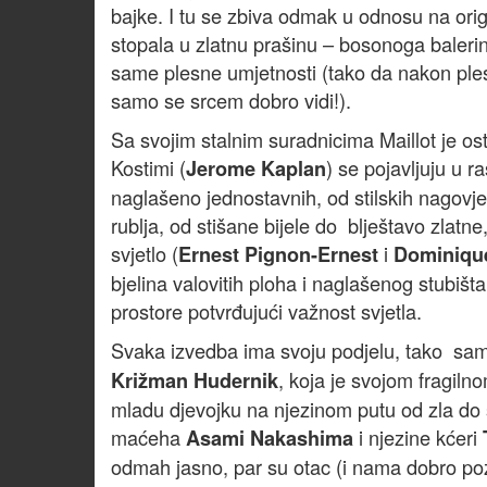
bajke. I tu se zbiva odmak u odnosu na origi
stopala u zlatnu prašinu – bosonoga baleri
same plesne umjetnosti (tako da nakon ples
samo se srcem dobro vidi!).
Sa svojim stalnim suradnicima Maillot je os
Kostimi (
) se pojavljuju u r
Jerome Kaplan
naglašeno jednostavnih, od stilskih nagovje
rublja, od stišane bijele do blještavo zlatne
svjetlo (
i
Ernest Pignon-Ernest
Dominique
bjelina valovitih ploha i naglašenog stubišt
prostore potvrđujući važnost svjetla.
Svaka izvedba ima svoju podjelu, tako sam 
, koja je svojom fragiln
Križman Hudernik
mladu djevojku na njezinom putu od zla do sr
maćeha
i njezine kćeri
Asami Nakashima
odmah jasno, par su otac (i nama dobro p