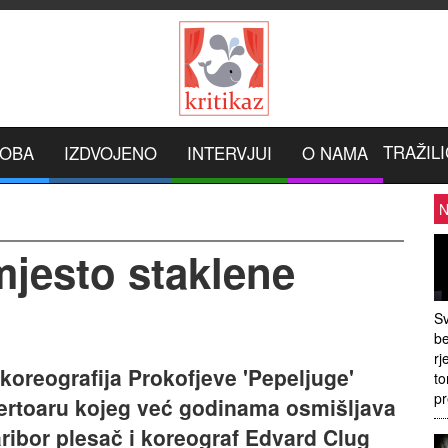
TRAŽILI
ROBA
IZDVOJENO
INTERVJUI
O NAMA
N
mjesto staklene
Sv
be
rj
koreografija Prokofjeve 'Pepeljuge'
to
pr
pertoaru kojeg već godinama osmišljava
ribor plesač i koreograf Edvard Clug