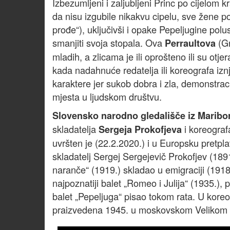
Izbezumljeni i zaljubljeni Princ po cijelom k
da nisu izgubile nikakvu cipelu, sve žene p
prođe“), uključivši i opake Pepeljugine polu
smanjiti svoja stopala. Ova
(Gr
Perraultova
mladih, a zlicama je ili oprošteno ili su otj
kada nadahnuće redatelja ili koreografa iznj
karaktere jer sukob dobra i zla, demonstrac
mjesta u ljudskom društvu.
Slovensko narodno gledališče iz Maribo
skladatelja
i koreogra
Sergeja Prokofjeva
uvršten je (22.2.2020.) i u Europsku pretp
skladatelj Sergej Sergejevič Prokofjev (1891
naranče“ (1919.) skladao u emigraciji (191
najpoznatiji balet „Romeo i Julija“ (1935.), 
balet „Pepeljuga“ pisao tokom rata. U koreo
praizvedena 1945. u moskovskom Velikom kaz