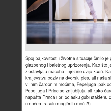
Spoj bajkovitosti i životne situacije činilo je
glazbenog i baletnog uprizorenja. Kao što j
zlostavljaju maćeha i njezine dvije kćeri. K
kraljevstvu poziv na dvorski ples, ali naša 
vilinim čarobnim moćima, Pepeljuga ipak od
Pepeljuga i Princ se zaljubljuju, ali kako č
napušta Princa i pri odlasku gubi staklenu c
u općem rasulu magičnih moći?!).