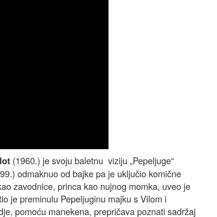
(1960.) je svoju baletnu viziju „Pepeljuge“
lot
999.) odmaknuo od bajke pa je uključio komične
 kao zavodnice, princa kao nujnog momka, uveo je
tio je preminulu Pepeljuginu majku s Vilom i
 gdje, pomoću manekena, prepričava poznati sadržaj