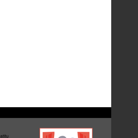
stitu