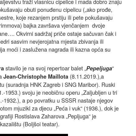
raljevstvu traži vlasnicu cipelice i mada dobro znaju
okušavaju obuti ponuđenu cipelicu („ako prođe,
sestre, koje rezanjem prstiju ili pete pokušavaju
immova) bajka završava vjenčanjem dvoje
erane…. Okvirni sadržaj priče ostaje sačuvan čak i
edri sasvim nevjerojatna mjesta zbivanja ili
ija moći i zaslužena nagrada ili kazna opća su
stavilo je na svoj repertoar balet „
“
ra
Pepeljuga
fa
(8.11.2019.),a
Jean-Christophe Maillota
latu (suradnja HNK Zagreb i SNG Maribor). Ruski
.-1953.) svoju je neobičnu operu „Zaljubljen u tri
8.-1932.), a po povratku u SSSR nastaje njegov
potom mjuzikl za djecu „Peća i vuk“ (1936.), dok je
grafiji Rostislava Zaharova „Pepljuga“ je
alištu (Boljšoi teatar).