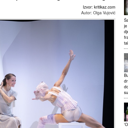
Izvor: kritikaz.com
Autor: Olga Vujović
Ša
je
dj
fr
ta
Bu
dr
do
s
'O