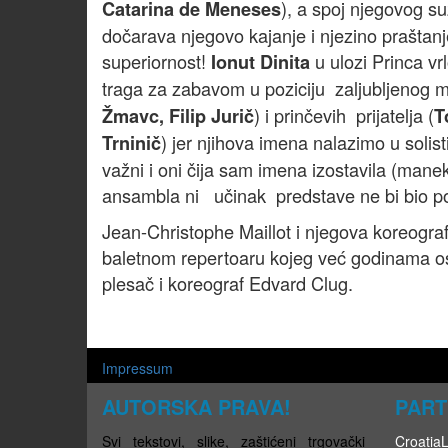
), a spoj njegovog su
Catarina de Meneses
dočarava njegovo kajanje i njezino praštanje
superiornost!
u ulozi Princa vr
Ionut Dinita
traga za zabavom u poziciju zaljubljenog m
) i prinčevih prijatelja (
Žmavc, Filip Jurič
T
) jer njihova imena nalazimo u soli
Trninič
važni i oni čija sam imena izostavila (manek
ansambla ni učinak predstave ne bi bio p
Jean-Christophe Maillot i njegova koreograf
baletnom repertoaru kojeg već godinama os
plesač i koreograf Edvard Clug.
Impressum
AUTORSKA PRAVA!
PART
Svi tekstovi, slike, zaštićeni trgovački
CroatiaLi