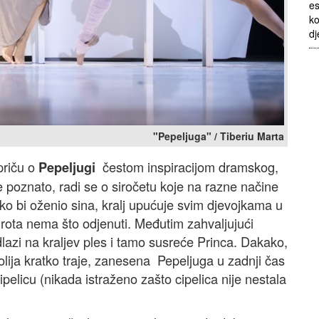
es
ko
dj
"Pepeljuga" / Tiberiu Marta
 priču o
čestom inspiracijom dramskog,
Pepeljugi
e poznato, radi se o siročetu koje na razne načine
ako bi oženio sina, kralj upućuje svim djevojkama u
sirota nema što odjenuti. Međutim zahvaljujući
lazi na kraljev ples i tamo susreće Princa. Dakako,
arolija kratko traje, zanesena Pepeljuga u zadnji čas
ipelicu (nikada istraženo zašto cipelica nije nestala