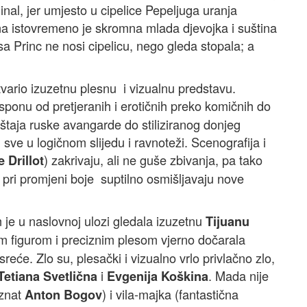
nal, jer umjesto u cipelice Pepeljuga uranja
na istovremeno je skromna mlada djevojka i suština
a Princ ne nosi cipelicu, nego gleda stopala; a
tvario izuzetnu plesnu i vizualnu predstavu.
asponu od pretjeranih i erotičnih preko komičnih do
štaja ruske avangarde do stiliziranog donjeg
, sve u logičnom slijedu i ravnoteži. Scenografija i
) zakrivaju, ali ne guše zbivanja, pa tako
 Drillot
a pri promjeni boje suptilno osmišljavaju nove
je u naslovnoj ulozi gledala izuzetnu
Tijuanu
om figurom i preciznim plesom vjerno dočarala
eće. Zlo su, plesački i vizualno vrlo privlačno zlo,
i
. Mada nije
Tetiana Svetlična
Evgenija Koškina
oznat
) i vila-majka (fantastična
Anton Bogov