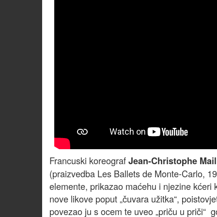
Francuski koreograf
Jean-Christophe Mail
(praizvedba Les Ballets de Monte-Carlo, 1
elemente, prikazao maćehu i njezine kćeri
nove likove poput „čuvara užitka“, poistovje
povezao ju s ocem te uveo „priču u priči“