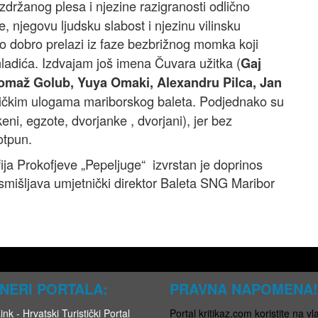
zdržanog plesa i njezine razigranosti odlično
, njegovu ljudsku slabost i njezinu vilinsku
lo dobro prelazi iz faze bezbrižnog momka koji
ladića. Izdvajam još imena Čuvara užitka (
Gaj
omaž Golub, Yuya Omaki, Alexandru Pilca, Jan
stičkim ulogama mariborskog baleta. Podjednako su
eni, egzote, dvorjanke , dvorjani), jer bez
otpun.
ija Prokofjeve „Pepeljuge“ izvrstan je doprinos
mišljava umjetnički direktor Baleta SNG Maribor
NERI PORTALA:
PRAVNA NAPOMENA!
nk - Hrvatski Turistički Portal
Portal kritikaz.com koristite na vla