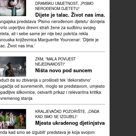
DRAMSKU UMJETNOST, „PISMO
NEROĐENOM DJETETU“
Dijete je talac. Život nas ima.
ngajska predstava 'Pismo nerođenom djetetu' donijela
 vrlo uvjerljivo drevni strah žene za sudbinu svojeg
eteta, ali i sebe same jer nije bez pokrića rekla
ancuska književnica Marguerite Yourcenar: 'Dijete je
lac. Život nas ima.'
ZKM, "MALA POVIJEST
NEJEDNAKOSTI"
Ništa novo pod suncem
dući da su zbivanja u prošlosti tek 'dekorativno'
ugačija od suvremenih, moglo se predstavom, umjesto
padljive slikovnice, ostvariti prikaz i relevantna kritika
uvremenog stanja
KRALJEVAČKO POZORIŠTE, „ONDA
KAD SMO SE IZGUBILI“
Mjesta ukradenog djetinjstva
nda kad smo se izgubili' predstava je koja svojom