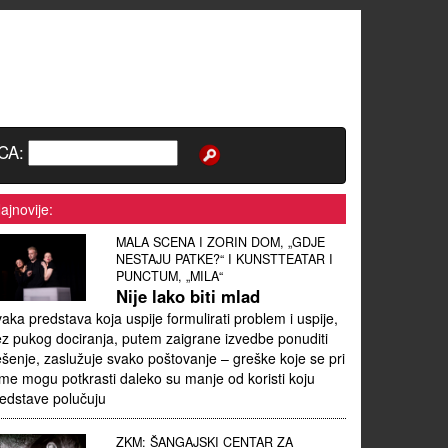
CA:
ajnovije:
MALA SCENA I ZORIN DOM, „GDJE
NESTAJU PATKE?“ I KUNSTTEATAR I
PUNCTUM, „MILA“
Nije lako biti mlad
aka predstava koja uspije formulirati problem i uspije,
z pukog dociranja, putem zaigrane izvedbe ponuditi
ešenje, zaslužuje svako poštovanje – greške koje se pri
me mogu potkrasti daleko su manje od koristi koju
edstave polučuju
ZKM: ŠANGAJSKI CENTAR ZA