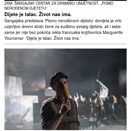
ZKM: ŠANGAJSKI CENTAR ZA DRAMSKU UMJETNOST, „PISMO
NEROĐENOM DJETETU“
Dijete je talac. Život nas ima.
Šangajska predstava 'Pismo nerođenom djetetu' donijela je vrlo
uvjerljivo drevni strah žene za sudbinu svojeg djeteta, ali i sebe
same jer nije bez pokrića rekla francuska književnica Marguerite
Yourcenar: 'Dijete je talac. Život nas ima.'