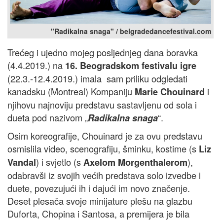
"Radikalna snaga" / belgradedancefestival.com
Trećeg i ujedno mojeg posljednjeg dana boravka
(4.4.2019.) na
16. Beogradskom festivalu igre
(22.3.-12.4.2019.) imala sam priliku odgledati
kanadsku (Montreal) Kompaniju
i
Marie Chouinard
njihovu najnoviju predstavu sastavljenu od sola i
dueta pod nazivom „
“.
Radikalna snaga
Osim koreografije, Chouinard je za ovu predstavu
osmislila video, scenografiju, šminku, kostime (s
Liz
) i svjetlo (s
),
Vandal
Axelom Morgenthalerom
odabravši iz svojih većih predstava solo izvedbe i
duete, povezujući ih i dajući im novo značenje.
Deset plesača svoje minijature plešu na glazbu
Duforta, Chopina i Santosa, a premijera je bila