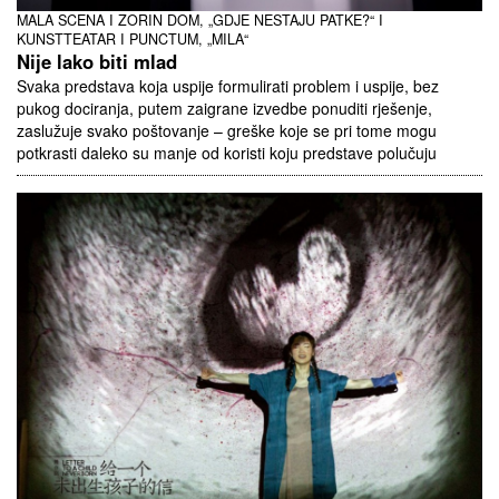
MALA SCENA I ZORIN DOM, „GDJE NESTAJU PATKE?“ I
KUNSTTEATAR I PUNCTUM, „MILA“
Nije lako biti mlad
Svaka predstava koja uspije formulirati problem i uspije, bez
pukog dociranja, putem zaigrane izvedbe ponuditi rješenje,
zaslužuje svako poštovanje – greške koje se pri tome mogu
potkrasti daleko su manje od koristi koju predstave polučuju