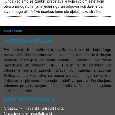
'Onda kad smo se izgubili' predstava je koja svojom estetikom
otvara mnoga pitanja, a jedini siguran odgovor koji daje je da
stvari mogu biti rješive usprkos tome što djeluju jako strašno
Impressum
AUTORSKA PRAVA!
Svi tekstovi, slike, zaštićeni trgovački znaci te s bilo koje druge
osnove zaštićeni "objekti/subjekti" zakonom o autorskim ili drugim
pravima postavljeni na ovom portalu u vlasništvu su izvora
navedenog uz određenu sliku ili tekst te su objavljeni uz
odobrenje nositelja autorskih prava. Svi materijali s izvorom
Kritikaz.com u vlasništvu su našeg portala i mogu se koristiti
isključivo uz pismeno odobrenje uredništva portala. Korištenjem,
odnosno pregledavanjem našeg portala slažete se s uvjetima
korištenja portala.
PARTNERI PORTALA:
CroatiaLink - Hrvatski Turistički Portal
Olimpijske igre - rezultati, wiki