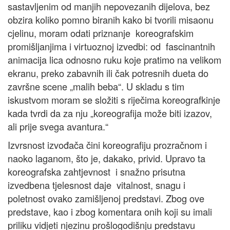
sastavljenim od manjih nepovezanih dijelova, bez
obzira koliko pomno biranih kako bi tvorili misaonu
cjelinu, moram odati priznanje koreografskim
promišljanjima i virtuoznoj izvedbi: od fascinantnih
animacija lica odnosno ruku koje pratimo na velikom
ekranu, preko zabavnih ili čak potresnih dueta do
završne scene „malih beba“. U skladu s tim
iskustvom moram se složiti s riječima koreografkinje
kada tvrdi da za nju „koreografija može biti izazov,
ali prije svega avantura.“
Izvrsnost izvođača čini koreografiju prozračnom i
naoko laganom, što je, dakako, privid. Upravo ta
koreografska zahtjevnost i snažno prisutna
izvedbena tjelesnost daje vitalnost, snagu i
poletnost ovako zamišljenoj predstavi. Zbog ove
predstave, kao i zbog komentara onih koji su imali
priliku vidjeti njezinu prošlogodišnju predstavu