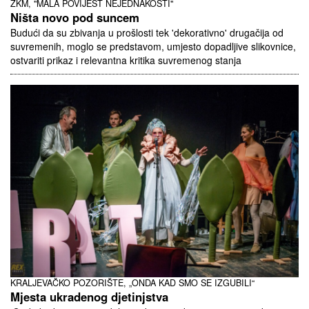
ZKM, "MALA POVIJEST NEJEDNAKOSTI"
Ništa novo pod suncem
Budući da su zbivanja u prošlosti tek 'dekorativno' drugačija od
suvremenih, moglo se predstavom, umjesto dopadljive slikovnice,
ostvariti prikaz i relevantna kritika suvremenog stanja
KRALJEVAČKO POZORIŠTE, „ONDA KAD SMO SE IZGUBILI“
Mjesta ukradenog djetinjstva