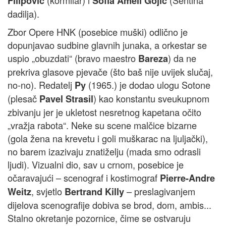
(kormilar) i
(Sentina
Filipović
Sofia Ameli Gojić
dadilja).
Zbor Opere HNK (posebice muški) odlično je
dopunjavao sudbine glavnih junaka, a orkestar se
uspio „obuzdati“ (bravo maestro
) da ne
Bareza
prekriva glasove pjevače (što baš nije uvijek slučaj,
no-no). Redatelj
(1965.) je dodao ulogu Sotone
Py
(plesač
) kao konstantu sveukupnom
Pavel Strasil
zbivanju jer je ukletost nesretnog kapetana očito
„vražja rabota“. Neke su scene malčice bizarne
(gola žena na krevetu i goli muškarac na ljuljački),
no barem izazivaju znatiželju (mada smo odrasli
ljudi). Vizualni dio, sav u crnom, posebice je
očaravajući – scenograf i kostimograf
Pierre-Andre
, svjetlo
– preslagivanjem
Weitz
Bertrand Killy
dijelova scenografije dobiva se brod, dom, ambis...
Stalno okretanje pozornice, čime se ostvaruju