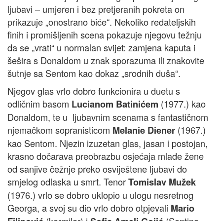
ljubavi – umjeren i bez pretjeranih pokreta on
prikazuje „onostrano biće“. Nekoliko redateljskih
finih i promišljenih scena pokazuje njegovu težnju
da se „vrati“ u normalan svijet: zamjena kaputa i
šešira s Donaldom u znak sporazuma ili znakovite
šutnje sa Sentom kao dokaz „srodnih duša“.
Njegov glas vrlo dobro funkcionira u duetu s
odličnim basom
(1977.) kao
Lucianom Batinićem
Donaldom, te u ljubavnim scenama s fantastičnom
njemačkom sopranisticom
(1967.)
Melanie Diener
kao Sentom. Njezin izuzetan glas, jasan i postojan,
krasno dočarava preobrazbu osjećaja mlade žene
od sanjive čežnje preko osviještene ljubavi do
smjelog odlaska u smrt. Tenor
Tomislav Mužek
(1976.) vrlo se dobro uklopio u ulogu nesretnog
Georga, a svoj su dio vrlo dobro otpjevali
Mario