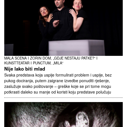
MALA SCENA I ZORIN DOM, „GDJE NESTAJU PATKE?“ I
KUNSTTEATAR I PUNCTUM, „MILA“
Nije lako biti mlad
Svaka predstava koja uspije formulirati problem i uspije, bez
pukog dociranja, putem zaigrane izvedbe ponuditi rješenje,
zaslužuje svako poštovanje – greške koje se pri tome mogu
potkrasti daleko su manje od koristi koju predstave polučuju