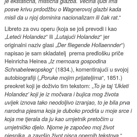
je ekstatična, mistična glazba. Većina ljudi ima
posve krivu prdodžbu o Wagnerovoj glazbi kada
.“
misli da u njoj dominira nacionalizam ili čak rat
Libreto za ovu operu (koja se još prevodi i kao
„
“ ili „
“ jer
Leteći Holandez
Lutajući Holandez
originalni naziv glasi „
“)
Der fliegende Hollaennder
napisao je sam skladatelj prema predlošku priče
Heinricha Heinea „
Iz memoara gospodina
“ (1834.), komentirajući u svojoj
Schnabelewopskog
autobiografiji („
“, 1851.)
Poruke mojim prijateljima
preokret koji je doživio tim tekstom: „
To je taj 'Ukleti
Holandez' koji je iz močvara i bujica mog života
uvijek iznova tako neodoljivo izranjao, to je bila prva
narodna pjesma koja je duboko prodrla u moje srce i
koja me tjerala da ju kao umjetnik pretočim u
umjetničko djelo. Njome je započeo moj život
.“
pjesnika, a završio život pisca opernih tekstova