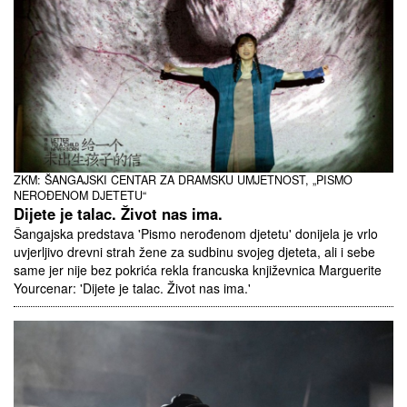
ZKM: ŠANGAJSKI CENTAR ZA DRAMSKU UMJETNOST, „PISMO
NEROĐENOM DJETETU“
Dijete je talac. Život nas ima.
Šangajska predstava 'Pismo nerođenom djetetu' donijela je vrlo
uvjerljivo drevni strah žene za sudbinu svojeg djeteta, ali i sebe
same jer nije bez pokrića rekla francuska književnica Marguerite
Yourcenar: 'Dijete je talac. Život nas ima.'