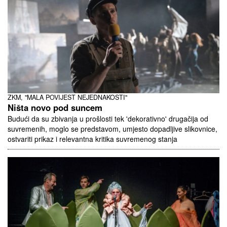
ZKM, "MALA POVIJEST NEJEDNAKOSTI"
Ništa novo pod suncem
Budući da su zbivanja u prošlosti tek 'dekorativno' drugačija od
suvremenih, moglo se predstavom, umjesto dopadljive slikovnice,
ostvariti prikaz i relevantna kritika suvremenog stanja