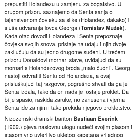
prepustiti Holandezu u zamjenu za bogatstvo. U
drugom prizoru saznajemo da Senta sanja o
tajanstvenom čovjeku sa slike (Holandez, dakako) i
sluša udvaranja lovca Georga (
).
Tomislav Mužek
Kada otac dovodi Holandeza i Senta prepoznaje
čovjeka svojih snova, pristaje na udaju i njih dvoje
zaključuju da su jedno drugome suđeni. U trećem
prizoru Donaldovi mornari slave, uviđajući da su
mornari s Holandezovog broda „malo čudni“. Georg
nastoji odvratiti Sentu od Holandeza, a ovaj
prisluškujući taj razgovor, pogrešno shvati da ga je
Senta izdala, tako da on nadalje ostaje proklet. Da
bi je spasio, raskida zaruke, no zanesena i vjerna
Senta ide za njim i tako prekida njegovo prokletstvo.
Nizozemski dramski bariton
Bastiaan Everink
(1969.) pjeva naslovnu ulogu nudeći svojim glasom i
stasom vrlo uvjerljivo ukletog kapetana vrijednog