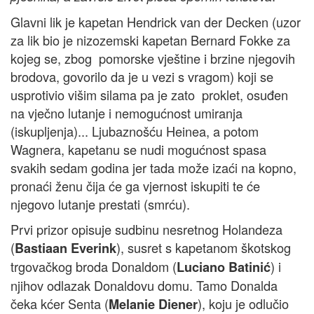
Glavni lik je kapetan Hendrick van der Decken (uzor
za lik bio je nizozemski kapetan Bernard Fokke za
kojeg se, zbog pomorske vještine i brzine njegovih
brodova, govorilo da je u vezi s vragom) koji se
usprotivio višim silama pa je zato proklet, osuđen
na vječno lutanje i nemogućnost umiranja
(iskupljenja)... Ljubaznošću Heinea, a potom
Wagnera, kapetanu se nudi mogućnost spasa
svakih sedam godina jer tada može izaći na kopno,
pronaći ženu čija će ga vjernost iskupiti te će
njegovo lutanje prestati (smrću).
Prvi prizor opisuje sudbinu nesretnog Holandeza
(
), susret s kapetanom škotskog
Bastiaan Everink
trgovačkog broda Donaldom (
) i
Luciano Batinić
njihov odlazak Donaldovu domu. Tamo Donalda
čeka kćer Senta (
), koju je odlučio
Melanie Diener