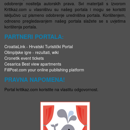
odobrenje nositelja autorskih prava. Svi materijali s izvorom
Kritikaz.com u vlasništvu su našeg portala i mogu se koristiti
isključivo uz pismeno odobrenje uredništva portala. Korištenjem,
odnosno pregledavanjem našeg portala slažete se s uvjetima
korištenja portala.
PARTNERI PORTALA:
CroatiaLink - Hrvatski Turistički Portal
Olimpijske igre - rezultati, wiki
Cronetik event tickets
Cesarica Best view apartments
FillPost.com your online publishing platform
PRAVNA NAPOMENA!
Portal kritikaz.com koristite na vlastitu odgovornost.