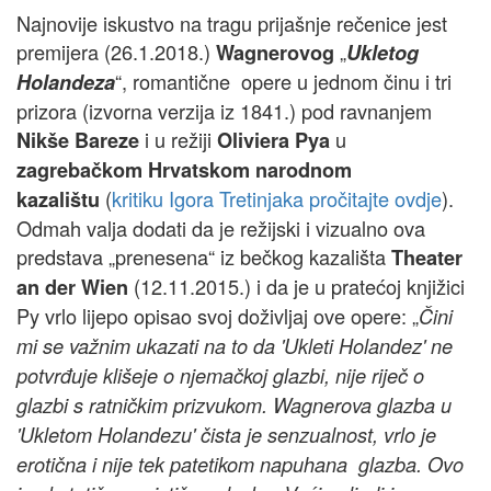
Najnovije iskustvo na tragu prijašnje rečenice jest
premijera (26.1.2018.)
„
Wagnerovog
Ukletog
“, romantične opere u jednom činu i tri
Holandeza
prizora (izvorna verzija iz 1841.) pod ravnanjem
i u režiji
u
Nikše Bareze
Oliviera Pya
zagrebačkom Hrvatskom narodnom
(
kritiku Igora Tretinjaka pročitajte ovdje
).
kazalištu
Odmah valja dodati da je režijski i vizualno ova
predstava „prenesena“ iz bečkog kazališta
Theater
(12.11.2015.) i da je u pratećoj knjižici
an der Wien
Py vrlo lijepo opisao svoj doživljaj ove opere: „
Čini
mi se važnim ukazati na to da 'Ukleti Holandez' ne
potvrđuje klišeje o njemačkoj glazbi, nije riječ o
glazbi s ratničkim prizvukom. Wagnerova glazba u
'Ukletom Holandezu' čista je senzualnost, vrlo je
erotična i nije tek patetikom napuhana glazba. Ovo