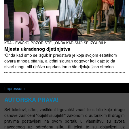
KRALJEVAČKO POZORIŠTE, „ONDA KAD SMO SE IZGUBILI“
Mjesta ukradenog djetinjstva
'Onda kad smo se izgubili' predstava je koja svojom estetikom
otvara mnoga pitanja, a jedini siguran odgovor koji daje je da
stvari mogu biti rješive usprkos tome što djeluju jako strašno
Impressum
AUTORSKA PRAVA!
Svi tekstovi, slike, zaštićeni trgovački znaci te s bilo koje druge
osnove zaštićeni "objekti/subjekti" zakonom o autorskim ili drugim
pravima postavljeni na ovom portalu u vlasništvu su izvora
navedenog uz određenu sliku ili tekst te su objavljeni uz