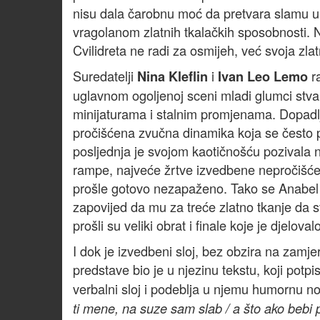
nisu dala čarobnu moć da pretvara slamu u 
vragolanom zlatnih tkalačkih sposobnosti. N
Cvilidreta ne radi za osmijeh, već svoja zla
Suredatelji
i
ra
Nina Kleflin
Ivan Leo Lemo
uglavnom ogoljenoj sceni mladi glumci stvar
minijaturama i stalnim promjenama. Dopadlj
pročišćena zvučna dinamika koja se često p
posljednja je svojom kaotičnošću pozivala n
rampe, najveće žrtve izvedbene nepročišćen
prošle gotovo nezapaženo. Tako se Anabel g
zapovijed da mu za treće zlatno tkanje da s
prošli su veliki obrat i finale koje je djelo
I dok je izvedbeni sloj, bez obzira na zamj
predstave bio je u njezinu tekstu, koji potpi
verbalni sloj i podeblja u njemu humornu not
ti mene, na suze sam slab / a što ako beb