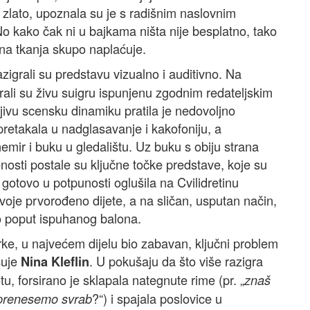
zlato, upoznala su je s radišnim naslovnim
o kako čak ni u bajkama ništa nije besplatno, tako
tna tkanja skupo naplaćuje.
zigrali su predstavu vizualno i auditivno. Na
ali su živu suigru ispunjenu zgodnim redateljskim
ivu scensku dinamiku pratila je nedovoljno
retakala u nadglasavanje i kakofoniju, a
emir i buku u gledalištu. Uz buku s obiju strana
osti postale su ključne točke predstave, koje su
otovo u potpunosti oglušila na Cvilidretinu
voje prvorođeno dijete, a na sličan, usputan način,
valo poput ispuhanog balona.
erke, u najvećem dijelu bio zabavan, ključni problem
suje
. U pokušaju da što više razigra
Nina Kleflin
u, forsirano je sklapala nategnute rime (pr. „
znaš
?“) i spajala poslovice u
i prenesemo svrab