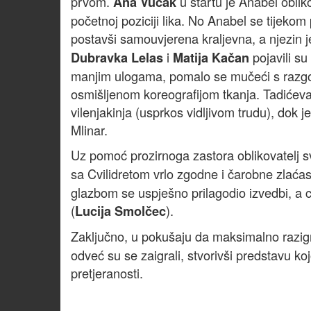
prvom.
u startu je Anabel oblik
Ana Vučak
početnoj poziciji lika. No Anabel se tijeko
postavši samouvjerena kraljevna, a njezin je
i
pojavili s
Dubravka Lelas
Matija Kačan
manjim ulogama, pomalo se mučeći s razgov
osmišljenom koreografijom tkanja. Tadićeva j
vilenjakinja (usprkos vidljivom trudu), dok 
Mlinar.
Uz pomoć prozirnoga zastora oblikovatelj s
sa Cvilidretom vrlo zgodne i čarobne zlaćas
glazbom se uspješno prilagodio izvedbi, a ci
(
).
Lucija Smolčec
Zaključno, u pokušaju da maksimalno razigr
odveć su se zaigrali, stvorivši predstavu koj
pretjeranosti.