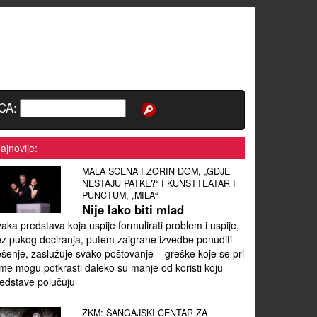
CA:
ajnovije:
MALA SCENA I ZORIN DOM, „GDJE
NESTAJU PATKE?“ I KUNSTTEATAR I
PUNCTUM, „MILA“
Nije lako biti mlad
aka predstava koja uspije formulirati problem i uspije,
z pukog dociranja, putem zaigrane izvedbe ponuditi
ešenje, zaslužuje svako poštovanje – greške koje se pri
me mogu potkrasti daleko su manje od koristi koju
edstave polučuju
ZKM: ŠANGAJSKI CENTAR ZA