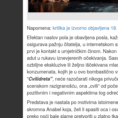
Napomena:
kritika je izvorno objavljena 18
Efektan naslov pola je obavljena posla, ka
osigurava pažnju čitatelja, u internetskom si
prvi je kontakt s umjetničkim činom. Nakon t
adut u rukavu iznevjerenih očekivanja. Sas
ozbiljne ekskluzive ili željno iščekivana m
konzumenata, kojih je u ovo bombastično v
"
, neće razočarati nikoga privu
Cvilidreta"
scenskom razigranošću, ona „cvili“ od poče
pozitivnim i negativnim aspektima tog odre
Predstava je nastala po motivima istoimen
skromna Anabel koja, želi li spasiti oca i o
preko noći bale slame pretvoriti u zlatno tk