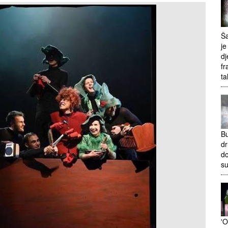
Ša
je
dj
fr
ta
Bu
dr
do
s
'O