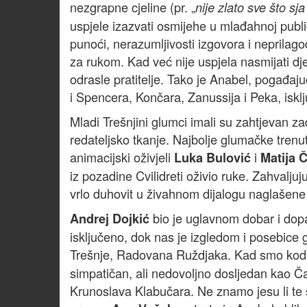
nezgrapne cjeline (pr. „
nije zlato sve što sja 
uspjele izazvati osmijehe u mlađahnoj public
punoći, nerazumljivosti izgovora i neprilagođ
za rukom. Kad već nije uspjela nasmijati dje
odrasle pratitelje. Tako je Anabel, pogađaj
i Spencera, Končara, Zanussija i Peka, isklj
Mladi Trešnjini glumci imali su zahtjevan zad
redateljsko tkanje. Najbolje glumačke trenu
animacijski oživjeli
i
Luka Bulović
Matija Č
iz pozadine Cvilidreti oživio ruke. Zahvaljuj
vrlo duhovit u živahnom dijalogu naglašene m
bio je uglavnom dobar i dopad
Andrej Dojkić
isključeno, dok nas je izgledom i posebice 
Trešnje, Radovana Ruždjaka. Kad smo kod
simpatičan, ali nedovoljno dosljedan kao 
Krunoslava Klabučara. Ne znamo jesu li te s