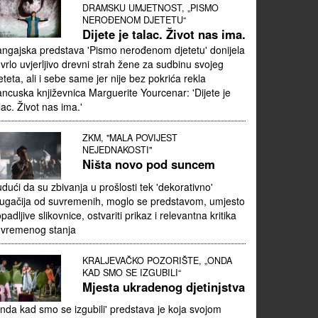
DRAMSKU UMJETNOST, „PISMO
NEROĐENOM DJETETU“
Dijete je talac. Život nas ima.
ngajska predstava 'Pismo nerođenom djetetu' donijela
 vrlo uvjerljivo drevni strah žene za sudbinu svojeg
eteta, ali i sebe same jer nije bez pokrića rekla
ancuska književnica Marguerite Yourcenar: 'Dijete je
lac. Život nas ima.'
ZKM, "MALA POVIJEST
NEJEDNAKOSTI"
Ništa novo pod suncem
dući da su zbivanja u prošlosti tek 'dekorativno'
ugačija od suvremenih, moglo se predstavom, umjesto
padljive slikovnice, ostvariti prikaz i relevantna kritika
uvremenog stanja
KRALJEVAČKO POZORIŠTE, „ONDA
KAD SMO SE IZGUBILI“
Mjesta ukradenog djetinjstva
nda kad smo se izgubili' predstava je koja svojom