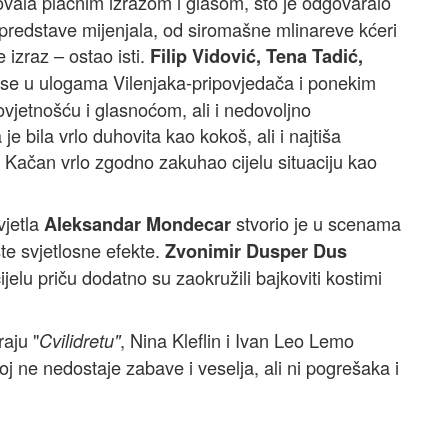
ovala plačnim izrazom i glasom, što je odgovaralo
m predstave mijenjala, od siromašne mlinareve kćeri
 izraz – ostao isti.
Filip Vidović, Tena Tadić,
u se u ulogama Vilenjaka-pripovjedača i ponekim
jetnošću i glasnoćom, ali i nedovoljno
e bila vrlo duhovita kao kokoš, ali i najtiša
je Kačan vrlo zgodno zakuhao cijelu situaciju kao
vjetla
stvorio je u scenama
Aleksandar Mondecar
te svjetlosne efekte.
Zvonimir Dusper Dus
jelu priču dodatno su zaokružili bajkoviti kostimi
aju "
, Nina Kleflin i Ivan Leo Lemo
Cvilidretu"
oj ne nedostaje zabave i veselja, ali ni pogrešaka i