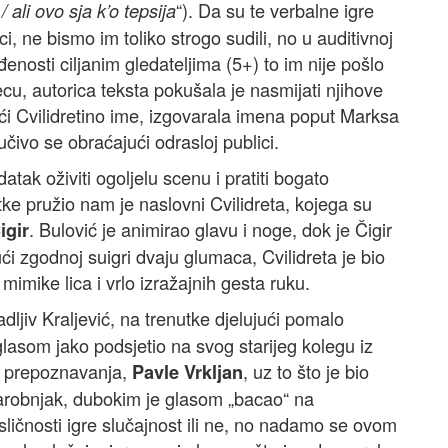
“). Da su te verbalne igre
/ ali ovo sja k’o tepsija
i, ne bismo im toliko strogo sudili, no u auditivnoj
enosti ciljanim gledateljima (5+) to im nije pošlo
cu, autorica teksta pokušala je nasmijati njihove
ući Cvilidretino ime, izgovarala imena poput Marksa
učivo se obraćajući odrasloj publici.
atak oživiti ogoljelu scenu i pratiti bogato
tke pružio nam je naslovni Cvilidreta, kojega su
. Bulović je animirao glavu i noge, dok je Čigir
igir
ući zgodnoj suigri dvaju glumaca, Cvilidreta je bio
imike lica i vrlo izražajnih gesta ruku.
ljiv Kraljević, na trenutke djelujući pomalo
glasom jako podsjetio na svog starijeg kolegu iz
 prepoznavanja,
, uz to što je bio
Pavle Vrkljan
Čarobnjak, dubokim je glasom „bacao“ na
ličnosti igre slučajnost ili ne, no nadamo se ovom