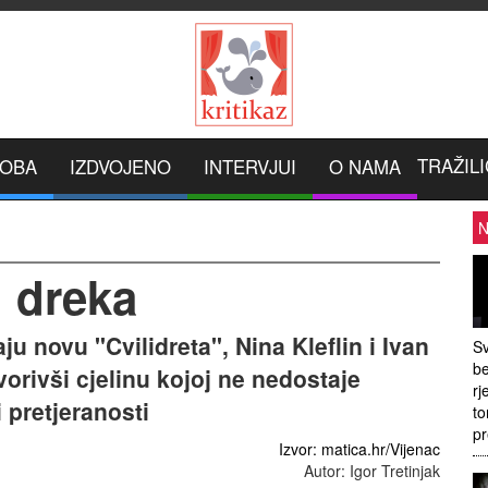
TRAŽILI
ROBA
IZDVOJENO
INTERVJUI
O NAMA
N
. dreka
 novu "Cvilidreta", Nina Kleflin i Ivan
Sv
be
orivši cjelinu kojoj ne nedostaje
rj
i pretjeranosti
to
pr
Izvor: matica.hr/Vijenac
Autor: Igor Tretinjak