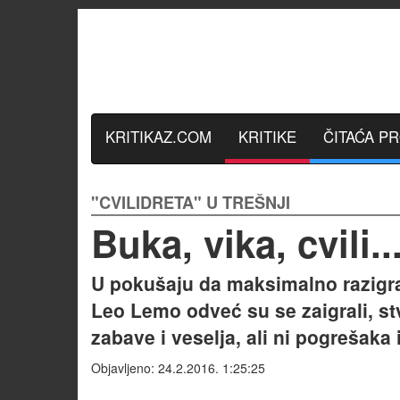
KRITIKAZ.COM
KRITIKE
ČITAĆA P
"CVILIDRETA" U TREŠNJI
Buka, vika, cvili..
U pokušaju da maksimalno razigraju
Leo Lemo odveć su se zaigrali, stv
zabave i veselja, ali ni pogrešaka 
Objavljeno: 24.2.2016. 1:25:25