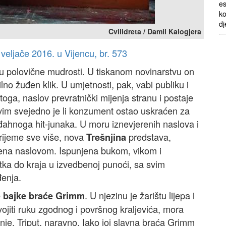
es
ko
dj
Cvilidreta / Damil Kalogjera
. veljače 2016. u Vijencu, br. 573
žu polovične mudrosti. U tiskanom novinarstvu on
lno žuđen klik. U umjetnosti, pak, vabi publiku i
oga, naslov prevratnički mijenja stranu i postaje
vim svejedno je li konzument ostao uskraćen za
lađahnoga hit-junaka. U moru iznevjerenih naslova i
rijeme sve više, nova
predstava,
Trešnjina
čena naslovom. Ispunjena bukom, vikom i
tka do kraja u izvedbenoj punoći, sa svim
đenja.
e
. U njezinu je žarištu lijepa i
bajke braće Grimm
svojiti ruku zgodnog i površnog kraljevića, mora
anje. Triput, naravno. Iako joj slavna braća Grimm