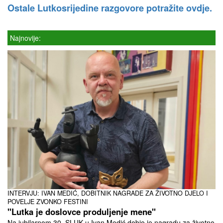
Ostale Lutkosrijedine razgovore potražite ovdje.
Najnovije:
INTERVJU: IVAN MEDIĆ, DOBITNIK NAGRADE ZA ŽIVOTNO DJELO I
POVELJE ZVONKO FESTINI
"Lutka je doslovce produljenje mene"
Na jubilarnom 30. SLUK-u Ivan Medić dobio je nagradu za životno