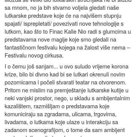
sa mnom, no ja bih stvarno voljela gledati naše
lutkarske predstave koje će na najvišem stupnju
spajati/ isprepletati/ povezivati nove tehnologije s
lutkom, kao što to Finac Kalle Nio radi s glumcima u
predstavama nove magije koje smo gledali na
fantastičnom festivalu kojega na žalost više nema –
Festivalu novog cirkusa.
I o čemu još sanjam... u ovo suludo vrijeme korona
krize, bilo bi divno kad bi se lutkari okrenuli novim
pozornicama i počeli stvarati teatar na otvorenom.
Pritom ne mislim na premještanje lutkarske kutije u
neki vanjski prostor, nego, u skladu s ambijentalnim
kazalištem, razmišljam o predstavama koje
komuniciraju sa zgradama, ulicama, trgovima,
livadama, o lutkama koje ulaze u interakciju sa
zadanom scenografijom, o tome da sam ambijent