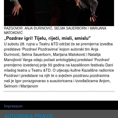
RAZGOVOR: ANJA ĐURINOVIĆ, SELMA SAUERBORN I MARIJANA
MATOKOVIĆ
„Pozdrav igri! Tijelu, riječi, misli, smislu"
U subotu 28. rujna u Teatru &TD održat će se premijerna izvedba
predstave 'Pozdravi Pozdravima' kojom autorski tim Anja
Đurinović, Selma Sauerborn, Marijana Matoković i Natalija
Manojlović Varga odaju počast antologijskoj predstavi 'Pozdravi'
premijerno izvedenoj prije 50 godina na kazališnom festivalu Dani
mladog teatra u Teatru &TD. O utjecaju kultne Kazališne radionice
Pozdravi i predstave na njih te o svježem pozdravu pozdravima
naš je Igor porazgovarao s suautoricama i izvođačicama Anjom,
Selmom i Marijanom
Impressum
AUTORSKA PRAVA!