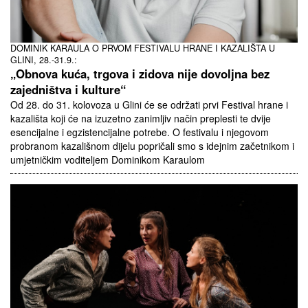
DOMINIK KARAULA O PRVOM FESTIVALU HRANE I KAZALIŠTA U
GLINI, 28.-31.9.:
„Obnova kuća, trgova i zidova nije dovoljna bez
zajedništva i kulture“
Od 28. do 31. kolovoza u Glini će se održati prvi Festival hrane i
kazališta koji će na izuzetno zanimljiv način preplesti te dvije
esencijalne i egzistencijalne potrebe. O festivalu i njegovom
probranom kazališnom dijelu popričali smo s idejnim začetnikom i
umjetničkim voditeljem Dominikom Karaulom