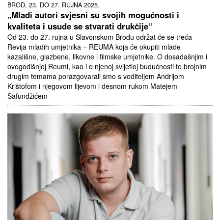
BROD, 23. DO 27. RUJNA 2025.
„Mladi autori svjesni su svojih mogućnosti i
kvaliteta i usude se stvarati drukčije“
Od 23. do 27. rujna u Slavonskom Brodu održat će se treća
Revija mladih umjetnika – REUMA koja će okupiti mlade
kazališne, glazbene, likovne i filmske umjetnike. O dosadašnjim i
ovogodišnjoj Reumi, kao i o njenoj svijetloj budućnosti te brojnim
drugim temama porazgovarali smo s voditeljem Andrijom
Krištofom i njegovom lijevom i desnom rukom Matejem
Safundžićem