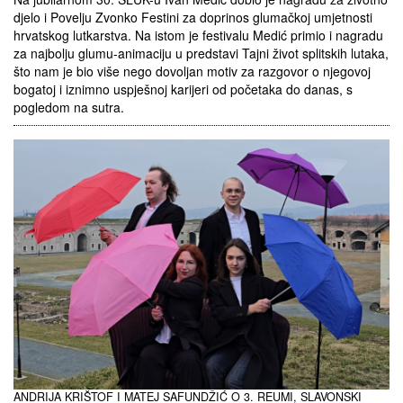
djelo i Povelju Zvonko Festini za doprinos glumačkoj umjetnosti
hrvatskog lutkarstva. Na istom je festivalu Medić primio i nagradu
za najbolju glumu-animaciju u predstavi Tajni život splitskih lutaka,
što nam je bio više nego dovoljan motiv za razgovor o njegovoj
bogatoj i iznimno uspješnoj karijeri od početaka do danas, s
pogledom na sutra.
ANDRIJA KRIŠTOF I MATEJ SAFUNDŽIĆ O 3. REUMI, SLAVONSKI