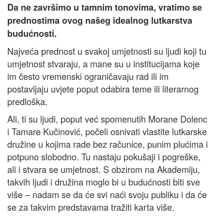
Da ne završimo u tamnim tonovima, vratimo se
prednostima ovog našeg idealnog lutkarstva
budućnosti.
Najveća prednost u svakoj umjetnosti su ljudi koji tu
umjetnost stvaraju, a mane su u institucijama koje
im često vremenski ograničavaju rad ili im
postavljaju uvjete poput odabira teme ili literarnog
predloška.
Ali, ti su ljudi, poput već spomenutih Morane Dolenc
i Tamare Kučinović, počeli osnivati vlastite lutkarske
družine u kojima rade bez računice, punim plućima i
potpuno slobodno. Tu nastaju pokušaji i pogreške,
ali i stvara se umjetnost. S obzirom na Akademiju,
takvih ljudi i družina moglo bi u budućnosti biti sve
više – nadam se da će svi naći svoju publiku i da će
se za takvim predstavama tražiti karta više.