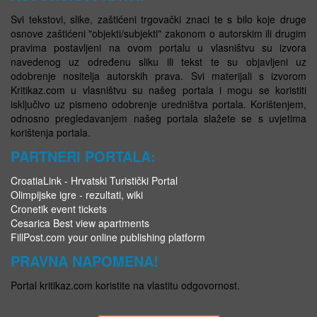
Svi tekstovi, slike, zaštićeni trgovački znaci te s bilo koje druge
osnove zaštićeni "objekti/subjekti" zakonom o autorskim ili drugim
pravima postavljeni na ovom portalu u vlasništvu su izvora
navedenog uz određenu sliku ili tekst te su objavljeni uz
odobrenje nositelja autorskih prava. Svi materijali s izvorom
Kritikaz.com u vlasništvu su našeg portala i mogu se koristiti
isključivo uz pismeno odobrenje uredništva portala. Korištenjem,
odnosno pregledavanjem našeg portala slažete se s uvjetima
korištenja portala.
PARTNERI PORTALA:
CroatiaLink - Hrvatski Turistički Portal
Olimpijske igre - rezultati, wiki
Cronetik event tickets
Cesarica Best view apartments
FillPost.com your online publishing platform
PRAVNA NAPOMENA!
Portal kritikaz.com koristite na vlastitu odgovornost.