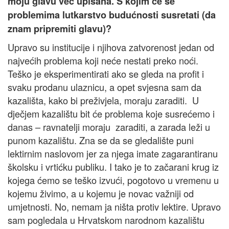
moju glavu već upisana. S kojim će se
problemima lutkarstvo budućnosti susretati (da
znam pripremiti glavu)?
Upravo su institucije i njihova zatvorenost jedan od
najvećih problema koji neće nestati preko noći.
Teško je eksperimentirati ako se gleda na profit i
svaku prodanu ulaznicu, a opet svjesna sam da
kazališta, kako bi preživjela, moraju zaraditi. U
dječjem kazalištu bit će problema koje susrećemo i
danas – ravnatelji moraju zaraditi, a zarada leži u
punom kazalištu. Zna se da se gledalište puni
lektirnim naslovom jer za njega imate zagarantiranu
školsku i vrtićku publiku. I tako je to začarani krug iz
kojega ćemo se teško izvući, pogotovo u vremenu u
kojemu živimo, a u kojemu je novac važniji od
umjetnosti. No, nemam ja ništa protiv lektire. Upravo
sam pogledala u Hrvatskom narodnom kazalištu