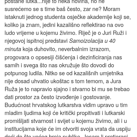
postane lutka...nije to neka novina, no ne
susrećemo se s time baš često, zar ne? Moram
istaknuti jednog studenta osječke akademije koji se,
koliko ja znam, jedini kazališno reflektirao na ovo
ludo vrijeme u kojemu živimo. Riječ je o Juri Ruži i
njegovoj ispitnoj predstavi
Samoizolacija u 40
koja duhovito, neverbalnim izrazom,
minuta
progovara o opsesiji čišćenja i dezinficiranja nas
samih i svega što nas okružuje što dovodi do
potpunog ludila. Nitko se od kazališnih umjetnika
nije dosad uhvatio ukoštac s tom temom, a Jura
Ruža je to napravio sjajno i stvarno bi mu se trebao
dati prostor za često izvođenje i gostovanje.
Budućnost hrvatskog lutkarstva vidim upravo u tim
mladim ljudima koji će kritički propitivati i lutkarski
promišljati stvarnost i svijet u kojemu živimo, ali i u
institucijama koje će im otvoriti svoja vrata da uspiju
doći do što većeg broja publike. Jesam li pretjerani