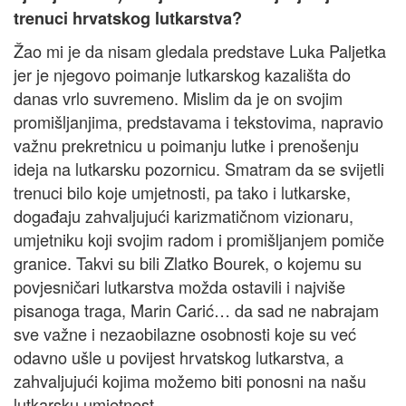
trenuci hrvatskog lutkarstva?
Žao mi je da nisam gledala predstave Luka Paljetka
jer je njegovo poimanje lutkarskog kazališta do
danas vrlo suvremeno. Mislim da je on svojim
promišljanjima, predstavama i tekstovima, napravio
važnu prekretnicu u poimanju lutke i prenošenju
ideja na lutkarsku pozornicu. Smatram da se svijetli
trenuci bilo koje umjetnosti, pa tako i lutkarske,
događaju zahvaljujući karizmatičnom vizionaru,
umjetniku koji svojim radom i promišljanjem pomiče
granice. Takvi su bili Zlatko Bourek, o kojemu su
povjesničari lutkarstva možda ostavili i najviše
pisanoga traga, Marin Carić… da sad ne nabrajam
sve važne i nezaobilazne osobnosti koje su već
odavno ušle u povijest hrvatskog lutkarstva, a
zahvaljujući kojima možemo biti ponosni na našu
lutkarsku umjetnost.