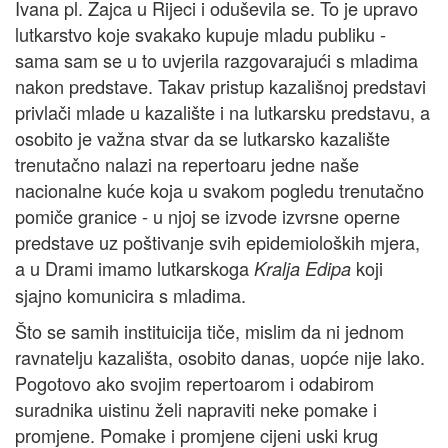
Ivana pl. Zajca u Rijeci i oduševila se. To je upravo
lutkarstvo koje svakako kupuje mladu publiku -
sama sam se u to uvjerila razgovarajući s mladima
nakon predstave. Takav pristup kazališnoj predstavi
privlači mlade u kazalište i na lutkarsku predstavu, a
osobito je važna stvar da se lutkarsko kazalište
trenutačno nalazi na repertoaru jedne naše
nacionalne kuće koja u svakom pogledu trenutačno
pomiče granice - u njoj se izvode izvrsne operne
predstave uz poštivanje svih epidemioloških mjera,
a u Drami imamo lutkarskoga
koji
Kralja Edipa
sjajno komunicira s mladima.
Što se samih instituicija tiče, mislim da ni jednom
ravnatelju kazališta, osobito danas, uopće nije lako.
Pogotovo ako svojim repertoarom i odabirom
suradnika uistinu želi napraviti neke pomake i
promjene. Pomake i promjene cijeni uski krug