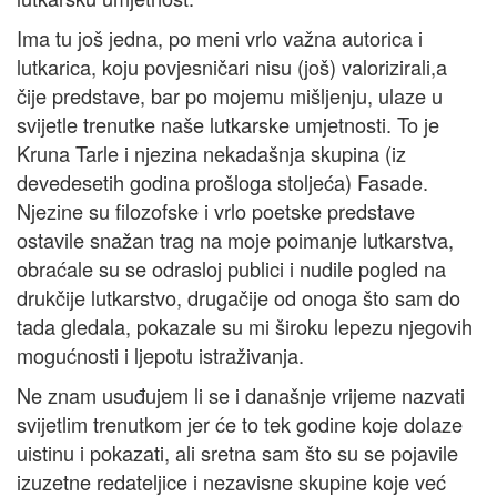
Ima tu još jedna, po meni vrlo važna autorica i
lutkarica, koju povjesničari nisu (još) valorizirali,a
čije predstave, bar po mojemu mišljenju, ulaze u
svijetle trenutke naše lutkarske umjetnosti. To je
Kruna Tarle i njezina nekadašnja skupina (iz
devedesetih godina prošloga stoljeća) Fasade.
Njezine su filozofske i vrlo poetske predstave
ostavile snažan trag na moje poimanje lutkarstva,
obraćale su se odrasloj publici i nudile pogled na
drukčije lutkarstvo, drugačije od onoga što sam do
tada gledala, pokazale su mi široku lepezu njegovih
mogućnosti i ljepotu istraživanja.
Ne znam usuđujem li se i današnje vrijeme nazvati
svijetlim trenutkom jer će to tek godine koje dolaze
uistinu i pokazati, ali sretna sam što su se pojavile
izuzetne redateljice i nezavisne skupine koje već