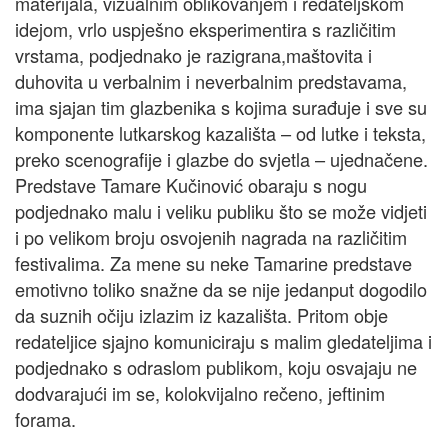
materijala, vizualnim oblikovanjem i redateljskom
idejom, vrlo uspješno eksperimentira s različitim
vrstama, podjednako je razigrana,maštovita i
duhovita u verbalnim i neverbalnim predstavama,
ima sjajan tim glazbenika s kojima surađuje i sve su
komponente lutkarskog kazališta – od lutke i teksta,
preko scenografije i glazbe do svjetla – ujednačene.
Predstave Tamare Kučinović obaraju s nogu
podjednako malu i veliku publiku što se može vidjeti
i po velikom broju osvojenih nagrada na različitim
festivalima. Za mene su neke Tamarine predstave
emotivno toliko snažne da se nije jedanput dogodilo
da suznih očiju izlazim iz kazališta. Pritom obje
redateljice sjajno komuniciraju s malim gledateljima i
podjednako s odraslom publikom, koju osvajaju ne
dodvarajući im se, kolokvijalno rečeno, jeftinim
forama.