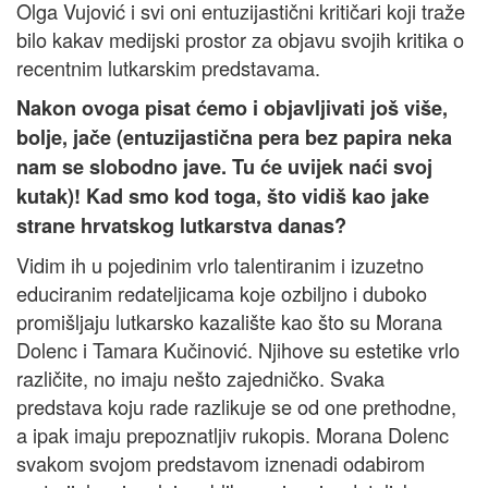
Olga Vujović i svi oni entuzijastični kritičari koji traže
bilo kakav medijski prostor za objavu svojih kritika o
recentnim lutkarskim predstavama.
Nakon ovoga pisat ćemo i objavljivati još više,
bolje, jače (entuzijastična pera bez papira neka
nam se slobodno jave. Tu će uvijek naći svoj
kutak)! Kad smo kod toga, što vidiš kao jake
strane hrvatskog lutkarstva danas?
Vidim ih u pojedinim vrlo talentiranim i izuzetno
educiranim redateljicama koje ozbiljno i duboko
promišljaju lutkarsko kazalište kao što su Morana
Dolenc i Tamara Kučinović. Njihove su estetike vrlo
različite, no imaju nešto zajedničko. Svaka
predstava koju rade razlikuje se od one prethodne,
a ipak imaju prepoznatljiv rukopis. Morana Dolenc
svakom svojom predstavom iznenadi odabirom