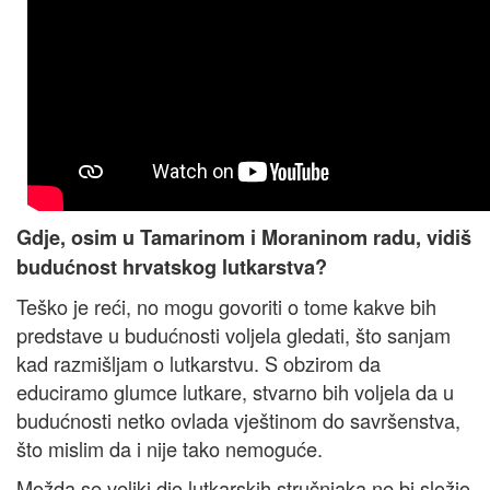
Gdje, osim u Tamarinom i Moraninom radu, vidiš
budućnost hrvatskog lutkarstva?
Teško je reći, no mogu govoriti o tome kakve bih
predstave u budućnosti voljela gledati, što sanjam
kad razmišljam o lutkarstvu. S obzirom da
educiramo glumce lutkare, stvarno bih voljela da u
budućnosti netko ovlada vještinom do savršenstva,
što mislim da i nije tako nemoguće.
Možda se veliki dio lutkarskih stručnjaka ne bi složio