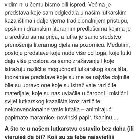
vidim ni u čemu bismo bili ispred. Većina je
predstava koje sam odgledala u našim lutkarskim
kazalištima i dalje vjerna tradicionalnijem pristupu,
epskim i dramskim literarnim predlošcima kojima je
u središtu sama priča, a lutka je samo sredstvo
prenošenja literarnog djela na pozornicu. Međutim,
postoje predstave koje nude više od toga, koje lutki
daju više prostora za samoizražavanje i koje
istražuju različite mogućnosti lutkarskog kazališta.
Inozemne predstave koje su me se najviše dojmile
bile su upravo one koje su istraživale različite
materijale, koje su nas uvlačile u čarobni i mistični
svijet lutkarskog kazališta kroz različite,
nekonvencionalne vrste lutaka – animirajući
papirnate maramice, novinski papir, tkaninu....
A što te u našem lutkarstvu ostavilo bez daha (ili
vjeruješ da bi)? Koji su za tebe najsvjetliji