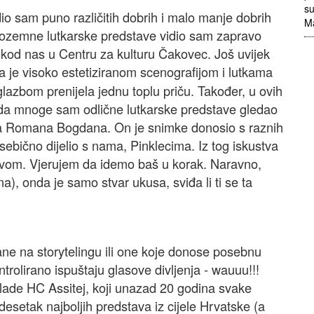
su
dio sam puno različitih dobrih i malo manje dobrih
M
 inozemne lutkarske predstave vidio sam zapravo
o kod nas u Centru za kulturu Čakovec. Još uvijek
a je visoko estetiziranom scenografijom i lutkama
lazbom prenijela jednu toplu priču. Također, u ovih
da mnoge sam odlične lutkarske predstave gledao
elja Romana Bogdana. On je snimke donosio s raznih
esebično dijelio s nama, Pinklecima. Iz tog iskustva
tvom. Vjerujem da idemo baš u korak. Naravno,
a), onda je samo stvar ukusa, sviđa li ti se ta
ne na storytelingu ili one koje donose posebnu
ntrolirano ispuštaju glasove divljenja - wauuu!!!
mlade HC Assitej, koji unazad 20 godina svake
setak najboljih predstava iz cijele Hrvatske (a