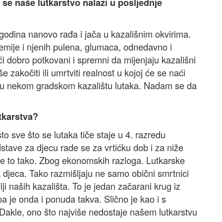
j se naše lutkarstvo nalazi u posljednje
 godina nanovo rađa i jača u kazališnim okvirima.
emije i njenih pulena, glumaca, odnedavno i
zaći dobro potkovani i spremni da mijenjaju kazališni
zakočiti ili umrtviti realnost u kojoj će se naći
u u nekom gradskom kazalištu lutaka. Nadam se da
tkarstva?
o sve što se lutaka tiče staje u 4. razredu
tave za djecu rade se za vrtićku dob i za niže
 je to tako. Zbog ekonomskih razloga. Lutkarske
 djeca. Tako razmišljaju ne samo obični smrtnici
i naših kazališta. To je jedan začarani krug iz
a je onda i ponuda takva. Slično je kao i s
. Dakle, ono što najviše nedostaje našem lutkarstvu