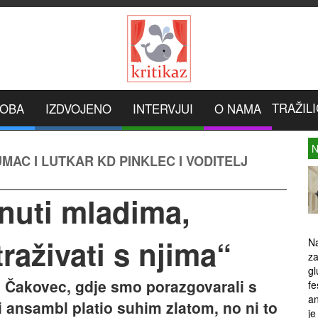
TRAŽILI
ROBA
IZDVOJENO
INTERVJUI
O NAMA
N
MAC I LUTKAR KD PINKLEC I VODITELJ
nuti mladima,
traživati s njima“
Na
za
gl
u Čakovec, gdje smo porazgovarali s
fe
an
 ansambl platio suhim zlatom, no ni to
je