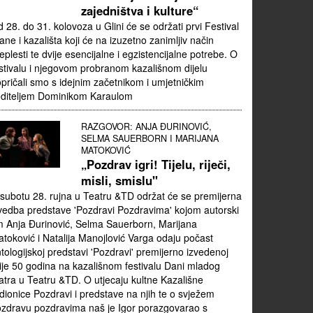
zajedništva i kulture“
 28. do 31. kolovoza u Glini će se održati prvi Festival
ane i kazališta koji će na izuzetno zanimljiv način
eplesti te dvije esencijalne i egzistencijalne potrebe. O
stivalu i njegovom probranom kazališnom dijelu
pričali smo s idejnim začetnikom i umjetničkim
oditeljem Dominikom Karaulom
RAZGOVOR: ANJA ĐURINOVIĆ,
SELMA SAUERBORN I MARIJANA
MATOKOVIĆ
„Pozdrav igri! Tijelu, riječi,
misli, smislu"
subotu 28. rujna u Teatru &TD održat će se premijerna
vedba predstave 'Pozdravi Pozdravima' kojom autorski
m Anja Đurinović, Selma Sauerborn, Marijana
toković i Natalija Manojlović Varga odaju počast
tologijskoj predstavi 'Pozdravi' premijerno izvedenoj
ije 50 godina na kazališnom festivalu Dani mladog
atra u Teatru &TD. O utjecaju kultne Kazališne
dionice Pozdravi i predstave na njih te o svježem
zdravu pozdravima naš je Igor porazgovarao s