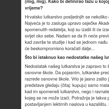
(mig, mig). Kako bi definirao fazu u kojo
vrijeme?
Hrvatsko lutkarstvo posljednjih se nekoliko
Najveća je to zasluga upravo osječke Akad
spomenutih redatelja, koji su izašli ili će i
svijet oko sebe. Nadam se da ih neće previše 
kad završe te studije i kad se jednom nađ
će beskompromisno koračati dalje...
Što bi istaknuo kao nedostatke našeg lu
Nedostatak našeg lutkarstva je zapravo to št
osnovne škole. Da pojasnim, lutkarske preds
razrede osnovne škole. Vrlo je jasno zašto
predstave gledaju (čitaj: kupuju) samo mala
kad im spomeneš lutkarstvo, nego i ravnatelj
kojeg se ne može izaći. Potražnja je takva p
postavljanjem lektirnih naslova u kazalištu