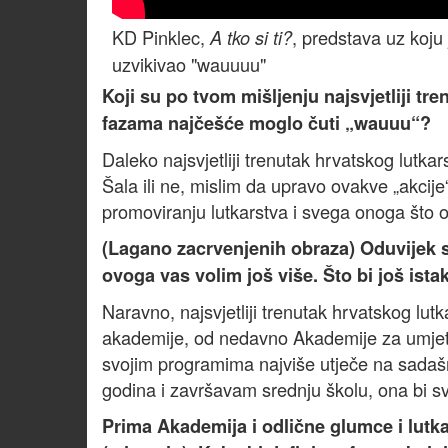
KD Pinklec,
, predstava uz koju
A tko si ti?
uzvikivao "wauuuu"
Koji su po tvom mišljenju najsvjetliji tr
fazama najčešće moglo čuti „wauuu“?
Daleko najsvjetliji trenutak hrvatskog lutka
Šala ili ne, mislim da upravo ovakve „akcij
promoviranju lutkarstva i svega onoga što ok
(Lagano zacrvenjenih obraza) Oduvijek s
ovoga vas volim još više. Što bi još ist
Naravno, najsvjetliji trenutak hrvatskog lu
akademije, od nedavno Akademije za umjetn
svojim programima najviše utječe na sadaš
godina i završavam srednju školu, ona bi sva
Prima Akademija i odlične glumce i lutka