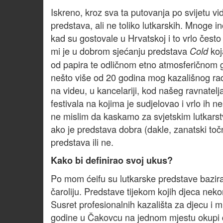
Iskreno, kroz sva ta putovanja po svijetu vi
predstava, ali ne toliko lutkarskih. Mnoge
kad su gostovale u Hrvatskoj i to vrlo čest
mi je u dobrom sjećanju predstava
koj
Cold
od papira te odličnom etno atmosferičnom g
nešto više od 20 godina mog kazališnog ra
na videu, u kancelariji, kod našeg ravnat
festivala na kojima je sudjelovao i vrlo ih n
ne mislim da kaskamo za svjetskim lutkars
ako je predstava dobra (dakle, zanatski točn
predstava ili ne.
Kako bi definirao svoj ukus?
Po mom ćeifu su lutkarske predstave bazira
čaroliju. Predstave tijekom kojih djeca neko
Susret profesionalnih kazališta za djecu i 
godine u Čakovcu na jednom mjestu okupi de