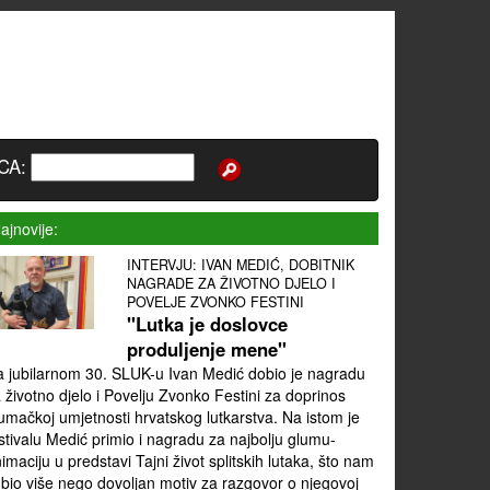
CA:
ajnovije:
INTERVJU: IVAN MEDIĆ, DOBITNIK
NAGRADE ZA ŽIVOTNO DJELO I
POVELJE ZVONKO FESTINI
"Lutka je doslovce
produljenje mene"
 jubilarnom 30. SLUK-u Ivan Medić dobio je nagradu
 životno djelo i Povelju Zvonko Festini za doprinos
umačkoj umjetnosti hrvatskog lutkarstva. Na istom je
stivalu Medić primio i nagradu za najbolju glumu-
imaciju u predstavi Tajni život splitskih lutaka, što nam
 bio više nego dovoljan motiv za razgovor o njegovoj