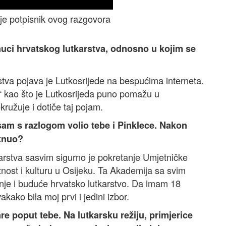
 je potpisnik ovog razgovora
enuci hrvatskog lutkarstva, odnosno u kojim se
rstva pojava je Lutkosrijede na bespućima interneta.
e“ kao što je Lutkosrijeda puno pomažu u
ružuje i dotiče taj pojam.
am s razlogom volio tebe i Pinklece. Nakon
aknuo?
tkarstva sasvim sigurno je pokretanje Umjetničke
ost i kulturu u Osijeku. Ta Akademija sa svim
nje i buduće hrvatsko lutkarstvo. Da imam 18
kako bila moj prvi i jedini izbor.
re poput tebe. Na lutkarsku režiju, primjerice