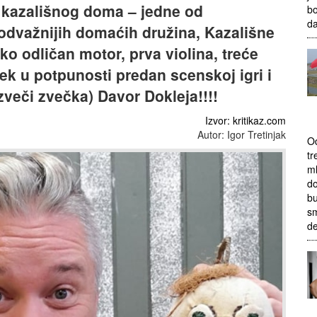
g kazališnog doma – jedne od
bo
da
najodvažnijih domaćih družina, Kazališne
ko odličan motor, prva violina, treće
ijek u potpunosti predan scenskoj igri i
zveči zvečka) Davor Dokleja!!!!
Izvor: kritikaz.com
Autor: Igor Tretinjak
Od
tr
ml
do
bu
sm
d