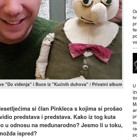
Od
hr
pr
fe
po
v
ve "Do viđenja" i Buce iz "Kućnih duhova" / Privatni album
U 
iz
ti
Ma
desetljećima si član Pinkleca s kojima si prošao
an
vidio predstava i predstava. Kako iz tog kuta
pr
te
tvo u odnosu na međunarodno? Jesmo li u toku,
ra
 možda ispred?
po