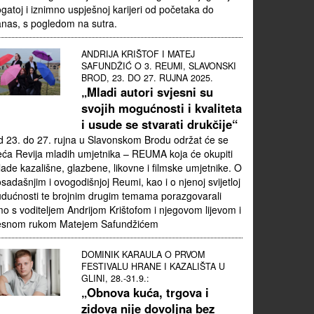
gatoj i iznimno uspješnoj karijeri od početaka do
nas, s pogledom na sutra.
ANDRIJA KRIŠTOF I MATEJ
SAFUNDŽIĆ O 3. REUMI, SLAVONSKI
BROD, 23. DO 27. RUJNA 2025.
„Mladi autori svjesni su
svojih mogućnosti i kvaliteta
i usude se stvarati drukčije“
 23. do 27. rujna u Slavonskom Brodu održat će se
eća Revija mladih umjetnika – REUMA koja će okupiti
ade kazališne, glazbene, likovne i filmske umjetnike. O
sadašnjim i ovogodišnjoj Reumi, kao i o njenoj svijetloj
dućnosti te brojnim drugim temama porazgovarali
o s voditeljem Andrijom Krištofom i njegovom lijevom i
esnom rukom Matejem Safundžićem
DOMINIK KARAULA O PRVOM
FESTIVALU HRANE I KAZALIŠTA U
GLINI, 28.-31.9.:
„Obnova kuća, trgova i
zidova nije dovoljna bez