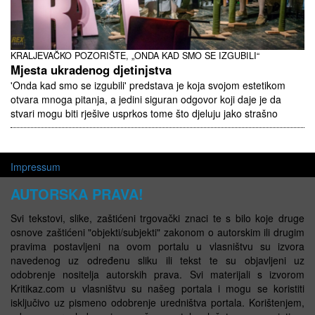
KRALJEVAČKO POZORIŠTE, „ONDA KAD SMO SE IZGUBILI“
Mjesta ukradenog djetinjstva
'Onda kad smo se izgubili' predstava je koja svojom estetikom
otvara mnoga pitanja, a jedini siguran odgovor koji daje je da
stvari mogu biti rješive usprkos tome što djeluju jako strašno
Impressum
AUTORSKA PRAVA!
Svi tekstovi, slike, zaštićeni trgovački znaci te s bilo koje druge
osnove zaštićeni "objekti/subjekti" zakonom o autorskim ili drugim
pravima postavljeni na ovom portalu u vlasništvu su izvora
navedenog uz određenu sliku ili tekst te su objavljeni uz
odobrenje nositelja autorskih prava. Svi materijali s izvorom
Kritikaz.com u vlasništvu su našeg portala i mogu se koristiti
isključivo uz pismeno odobrenje uredništva portala. Korištenjem,