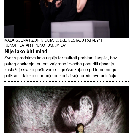
MALA SCENA I ZORIN DOM, „GDJE NESTAJU PATKE?“ I
KUNSTTEATAR I PUNCTUM, „MILA“
Nije lako biti mlad
Svaka predstava koja uspije formulirati problem i uspije, bez
pukog dociranja, putem zaigrane izvedbe ponuditi rješenje,
zaslužuje svako poštovanje – greške koje se pri tome mogu
potkrasti daleko su manje od koristi koju predstave polučuju