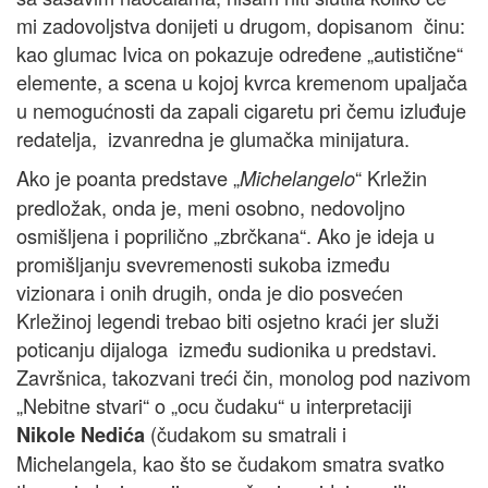
mi zadovoljstva donijeti u drugom, dopisanom činu:
kao glumac Ivica on pokazuje određene „autistične“
elemente, a scena u kojoj kvrca kremenom upaljača
u nemogućnosti da zapali cigaretu pri čemu izluđuje
redatelja, izvanredna je glumačka minijatura.
Ako je poanta predstave „
“ Krležin
Michelangelo
predložak, onda je, meni osobno, nedovoljno
osmišljena i poprilično „zbrčkana“. Ako je ideja u
promišljanju svevremenosti sukoba između
vizionara i onih drugih, onda je dio posvećen
Krležinoj legendi trebao biti osjetno kraći jer služi
poticanju dijaloga između sudionika u predstavi.
Završnica, takozvani treći čin, monolog pod nazivom
„Nebitne stvari“ o „ocu čudaku“ u interpretaciji
(čudakom su smatrali i
Nikole Nedića
Michelangela, kao što se čudakom smatra svatko