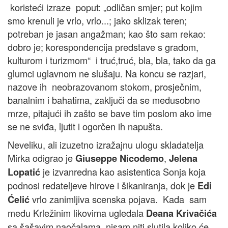
koristeći izraze poput: „odličan smjer; put kojim
smo krenuli je vrlo, vrlo...; jako sklizak teren;
potreban je jasan angažman; kao što sam rekao:
dobro je; korespondencija predstave s gradom,
kulturom i turizmom“ i truć,truć, bla, bla, tako da ga
glumci uglavnom ne slušaju. Na koncu se razjari,
nazove ih neobrazovanom stokom, prosječnim,
banalnim i bahatima, zaključi da se međusobno
mrze, pitajući ih zašto se bave tim poslom ako ime
se ne sviđa, ljutit i ogorčen ih napušta.
Neveliku, ali izuzetno izražajnu ulogu skladatelja
Mirka odigrao je
,
Giuseppe Nicodemo
Jelena
je izvanredna kao asistentica Sonja koja
Lopatić
podnosi redateljeve hirove i šikaniranja, dok je
Edi
vrlo zanimljiva scenska pojava. Kada sam
Ćelić
među Krležinim likovima ugledala
Deana Krivačića
sa šašavim naočalama, nisam niti slutila koliko će