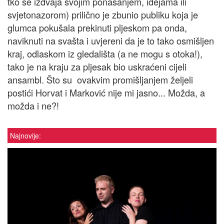
tko se izdvaja svojim ponašanjem, idejama ili
svjetonazorom) prilično je zbunio publiku koja je
glumca pokušala prekinuti pljeskom pa onda,
naviknuti na svašta i uvjereni da je to tako osmišljen
kraj, odlaskom iz gledališta (a ne mogu s otoka!),
tako je na kraju za pljesak bio uskraćeni cijeli
ansambl. Što su ovakvim promišljanjem željeli
postići Horvat i Marković nije mi jasno... Možda, a
možda i ne?!
Najnovije: