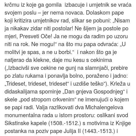
krčmu iz koje ga gomila izbacuje i umjetnik se vraća
svojem poslu – jer nema novaca. Dolaskom pape
koji kritizira umjetnikov rad, slikar se pobuni: „Nisam
ja nikakav zidar niti postolar! Ne šijem ja postole po
mjeri, Presveti Oče! Ja ne mogu da radim po uzoru
niti na rok. Ne mogu!“ na što mu papa odvraća: „U
molitvi je spas, a ne u borbi.“ i nakon što ga je
natjerao da klekne, daje mu kesu s cekinima
(„Izbacivši sve cekine ne gunj na slamnjači, prebire
po zlatu rukama i ponavlja bolno, poraženo i jadno:
„Trideset, trideset, trideset“ i uzdiše teško“). Krleža u
didaskalijama spominje „Dan gnjeva Gospodnjeg“ i
skele „pod stropom crkvenim“ ne imenujući o kojem
se papi radi. Valja razlikovati dva Michalengelova
monumentalna rada u istom prostoru: oslikani svod
Sikstinske kapele (1508.-1512.) s motivima iz Knjige
postanka na poziv pape Julija II (1443.-1513.) i