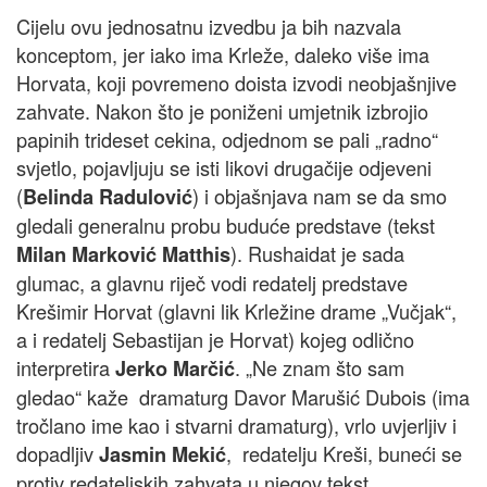
Cijelu ovu jednosatnu izvedbu ja bih nazvala
konceptom, jer iako ima Krleže, daleko više ima
Horvata, koji povremeno doista izvodi neobjašnjive
zahvate. Nakon što je poniženi umjetnik izbrojio
papinih trideset cekina, odjednom se pali „radno“
svjetlo, pojavljuju se isti likovi drugačije odjeveni
(
) i objašnjava nam se da smo
Belinda Radulović
gledali generalnu probu buduće predstave (tekst
). Rushaidat je sada
Milan Marković Matthis
glumac, a glavnu riječ vodi redatelj predstave
Krešimir Horvat (glavni lik Krležine drame „Vučjak“,
a i redatelj Sebastijan je Horvat) kojeg odlično
interpretira
. „Ne znam što sam
Jerko Marčić
gledao“ kaže dramaturg Davor Marušić Dubois (ima
tročlano ime kao i stvarni dramaturg), vrlo uvjerljiv i
dopadljiv
, redatelju Kreši, buneći se
Jasmin Mekić
protiv redateljskih zahvata u njegov tekst.