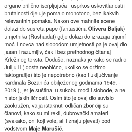
organe prilično iscrpljujuća i usprkos uskovitlanosti i
brutalnosti djeluje pomalo monotono, bez ikakvih
relevantnih pomaka. Nakon ove mahnite scene
dolazi do susreta pape (fantastična
) i
Olivera Baljak
umjetnika (Rushaidat) gdje dolazi do izražaja trijumf
moći i novca nad slobodom umjetnosti pa je ovaj dio
jasan i razumljiv, čak i bez prethodnog čitanaj
Krležinog teksta. Doduše, naznaka je kako se radi o
Juliju II ( dosta neobično, ukoliko se držimo
faktografije) što je nepotrebno (kao i uključivanje
kardinala Bozanića obilježenog godinama 1949. -
2019.), jer je suština u sukobu moći i slobode, a ne
historijskih ličnosti. Osim što je ovaj dio suvislo
zaokružen, valja istaknuti odličan zbor čiji su
članovi, kako su mi rekli, dubrovački amateri
(svakako, oni koji vole, ali i znaju pjevati) pod
vodstvom
.
Maje Marušić