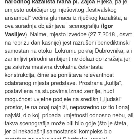
Rijeka, pa je
narodnog kazališta Ivana pl. Zajca
umjesto uobičajenog mješovitog „festivalskog
ansambal“ većina glumaca iz riječkog kazališta, a
ova suradnja objašnjava i scenografiju (
Igor
). Naime, mjesto izvedbe (27.7.2018., osvrt
Vasiljev
na reprizu dan kasnije) jest razrušeni benediktinski
samostan na otoku Lokrumu pokraj Dubrovnika, ali
zanimljivi prirodni ambijent ne dolazi do izražaja jer
ga zakriva masivna dvokatna četvrtasta
konstrukcija, čime se poništava relevantnost
odabranog mjesta predstave. Prostrana „kutija“,
postavljena na stupovima iznad zemlje, nudi
mogućnost uvjetne podjele na središnji „ljudski“
prostor, te na onaj najniži, neposredno uz tlo i onaj
najviši, dio koji pripada umjetnosti odnosno nebu, ali
takva scenografija može biti bilo gdje (što je šteta,
jer bi nekadašnji samostanski kompleks bio