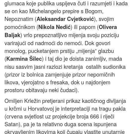
glumaca koje publika uspijeva čuti i razumjeti i kada
se on kao Michelangelo prepire s Bogom,
Nepoznatim (
), svojim
Aleksandar Cvjetković
pomoćnikom (
) ili papom (
Nikola Nedić
Olivera
) vrlo prepoznatljivo mijenja svoju poziciju
Baljak
varirajući od nadmoći do nemoći. Dok govori
monolog, pucketanjem prstiju „mijenja“ glazbu
(
) i taj dio je doista zanimljiv, mada
Karmina Šilec
nisu sasvim jasni razlozi kretanja ostalih sudionika
(prizor iz bolnica zamjenjuje prizor nepomičnih
likova, vjerojatno s fresaka, dok u najdonjem
prostoru obitavaju neki čudaci).
Omiljen Krležin pretjerani prikaz kaotičnog divljanja
u krčmi u Horvatovoj je interpretaciji na tragu pakla
(crvena svjetlost uz projekcije broja 666 i riječi
Satan), pa je ta relativno duga scena ispunjena
okrvavljenim likovima koji čupaju vlastite unutarnje