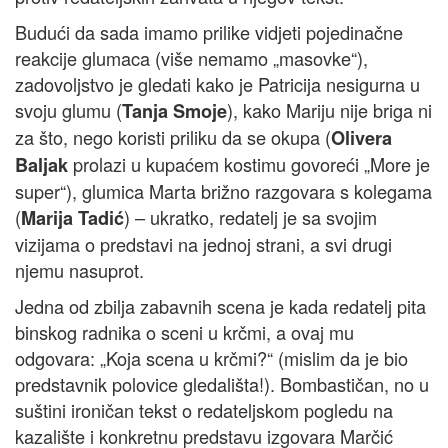
Budući da sada imamo prilike vidjeti pojedinačne
reakcije glumaca (više nemamo „masovke“),
zadovoljstvo je gledati kako je Patricija nesigurna u
svoju glumu (
), kako Mariju nije briga ni
Tanja Smoje
za što, nego koristi priliku da se okupa (
Olivera
prolazi u kupaćem kostimu govoreći „More je
Baljak
super“), glumica Marta brižno razgovara s kolegama
(
) – ukratko, redatelj je sa svojim
Marija Tadić
vizijama o predstavi na jednoj strani, a svi drugi
njemu nasuprot.
Jedna od zbilja zabavnih scena je kada redatelj pita
binskog radnika o sceni u krčmi, a ovaj mu
odgovara: „Koja scena u krčmi?“ (mislim da je bio
predstavnik polovice gledališta!). Bombastičan, no u
suštini ironičan tekst o redateljskom pogledu na
kazalište i konkretnu predstavu izgovara Marčić