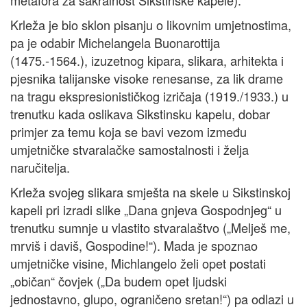
metafora za sakralnost Sikstinske kapele).
Krleža je bio sklon pisanju o likovnim umjetnostima,
pa je odabir Michelangela Buonarottija
(1475.-1564.), izuzetnog kipara, slikara, arhitekta i
pjesnika talijanske visoke renesanse, za lik drame
na tragu ekspresionističkog izričaja (1919./1933.) u
trenutku kada oslikava Sikstinsku kapelu, dobar
primjer za temu koja se bavi vezom između
umjetničke stvaralačke samostalnosti i želja
naručitelja.
Krleža svojeg slikara smješta na skele u Sikstinskoj
kapeli pri izradi slike „Dana gnjeva Gospodnjeg“ u
trenutku sumnje u vlastito stvaralaštvo („Melješ me,
mrviš i daviš, Gospodine!“). Mada je spoznao
umjetničke visine, Michlangelo želi opet postati
„običan“ čovjek („Da budem opet ljudski
jednostavno, glupo, ograničeno sretan!“) pa odlazi u