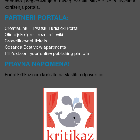
odnosno pregledavanjem našeg portala slažete se s uvjetima
korištenja portala.
PARTNERI PORTALA:
CroatiaLink - Hrvatski Turistički Portal
Olimpijske igre - rezultati, wiki
Cronetik event tickets
Cesarica Best view apartments
FillPost.com your online publishing platform
PRAVNA NAPOMENA!
Portal kritikaz.com koristite na vlastitu odgovornost.