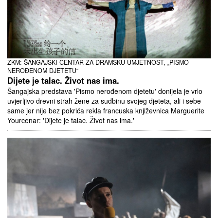
ZKM: ŠANGAJSKI CENTAR ZA DRAMSKU UMJETNOST, „PISMO
NEROĐENOM DJETETU“
Dijete je talac. Život nas ima.
Šangajska predstava 'Pismo nerođenom djetetu' donijela je vrlo
uvjerljivo drevni strah žene za sudbinu svojeg djeteta, ali i sebe
same jer nije bez pokrića rekla francuska književnica Marguerite
Yourcenar: 'Dijete je talac. Život nas ima.'