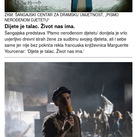
ZKM: ŠANGAJSKI CENTAR ZA DRAMSKU UMJETNOST, „PISMO
NEROĐENOM DJETETU“
Dijete je talac. Život nas ima.
Šangajska predstava 'Pismo nerođenom djetetu' donijela je vrlo
uvjerljivo drevni strah žene za sudbinu svojeg djeteta, ali i sebe
same jer nije bez pokrića rekla francuska književnica Marguerite
Yourcenar: 'Dijete je talac. Život nas ima.'