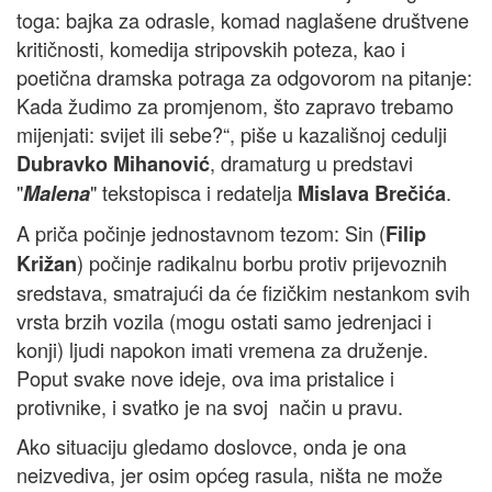
toga: bajka za odrasle, komad naglašene društvene
kritičnosti, komedija stripovskih poteza, kao i
poetična dramska potraga za odgovorom na pitanje:
Kada žudimo za promjenom, što zapravo trebamo
mijenjati: svijet ili sebe?“, piše u kazališnoj cedulji
, dramaturg u predstavi
Dubravko Mihanović
"
" tekstopisca i redatelja
.
Malena
Mislava Brečića
A priča počinje jednostavnom tezom: Sin (
Filip
) počinje radikalnu borbu protiv prijevoznih
Križan
sredstava, smatrajući da će fizičkim nestankom svih
vrsta brzih vozila (mogu ostati samo jedrenjaci i
konji) ljudi napokon imati vremena za druženje.
Poput svake nove ideje, ova ima pristalice i
protivnike, i svatko je na svoj način u pravu.
Ako situaciju gledamo doslovce, onda je ona
neizvediva, jer osim općeg rasula, ništa ne može