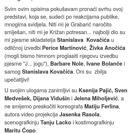
Svim ovim opisima pokušavam pronaći svrhu ovoj
predstavi, koja se, sudeći po reakcijama publike,
mnogima svidjela. Niti mi je Grabarić naročito
smiješan, niti mi je Križan potresan... najbolji dio su
mi pjesme skladatelja
u
Stanislava Kovačića
odličnoj izvedbi
,
Perice Martinović
Živka Anočića
(mogli bismo himnom proglasiti njegovu izvedbu
pjesme "J... jogu"),
,
i
Barbare Nole
Ivane Bolanče
samog
. Oni su zbilja
Stanislava Kovačića
upečatljivi!
U svojim ulogama zanimljivi su
Ksenija Pajić, Sven
i
, a
Medvešek, Dijana Vidušin
Jelena Miholjević
ne smijemo preskočiti koreografa
,
Matiju Ferlina
autora video projekcija
,
Jasenka Rasola
scenografkinju
i kostimografkinju
Tanju Lacko
.
Maritu Ćopo