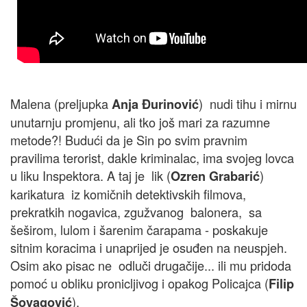
Malena (preljupka
) nudi tihu i mirnu
Anja Đurinović
unutarnju promjenu, ali tko još mari za razumne
metode?! Budući da je Sin po svim pravnim
pravilima terorist, dakle kriminalac, ima svojeg lovca
u liku Inspektora. A taj je lik (
)
Ozren Grabarić
karikatura iz komičnih detektivskih filmova,
prekratkih nogavica, zgužvanog balonera, sa
šeširom, lulom i šarenim čarapama - poskakuje
sitnim koracima i unaprijed je osuđen na neuspjeh.
Osim ako pisac ne odluči drugačije... ili mu pridoda
pomoć u obliku pronicljivog i opakog Policajca (
Filip
).
Šovagović