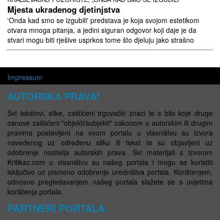
Mjesta ukradenog djetinjstva
'Onda kad smo se izgubili' predstava je koja svojom estetikom
otvara mnoga pitanja, a jedini siguran odgovor koji daje je da
stvari mogu biti rješive usprkos tome što djeluju jako strašno
Impressum
AUTORSKA PRAVA!
Svi tekstovi, slike, zaštićeni trgovački znaci te s bilo koje druge
osnove zaštićeni "objekti/subjekti" zakonom o autorskim ili drugim
pravima postavljeni na ovom portalu u vlasništvu su izvora
navedenog uz određenu sliku ili tekst te su objavljeni uz
odobrenje nositelja autorskih prava. Svi materijali s izvorom
Kritikaz.com u vlasništvu su našeg portala i mogu se koristiti
isključivo uz pismeno odobrenje uredništva portala. Korištenjem,
odnosno pregledavanjem našeg portala slažete se s uvjetima
korištenja portala.
PARTNERI PORTALA: