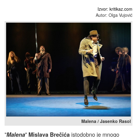
Izvor: kritikaz.com
Autor: Olga Vujović
Malena / Jasenko Rasol
"
"
istodobno je mnogo
Malena
Mislava Brečića