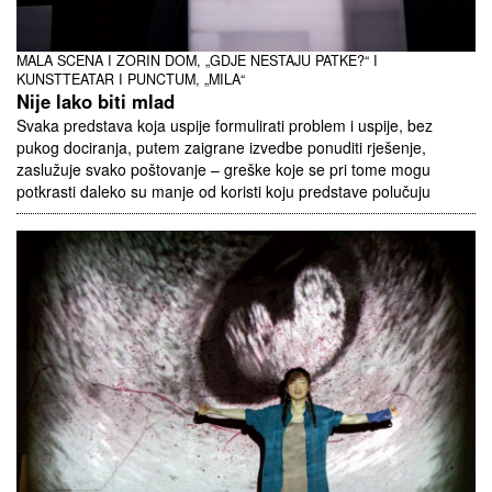
MALA SCENA I ZORIN DOM, „GDJE NESTAJU PATKE?“ I
KUNSTTEATAR I PUNCTUM, „MILA“
Nije lako biti mlad
Svaka predstava koja uspije formulirati problem i uspije, bez
pukog dociranja, putem zaigrane izvedbe ponuditi rješenje,
zaslužuje svako poštovanje – greške koje se pri tome mogu
potkrasti daleko su manje od koristi koju predstave polučuju