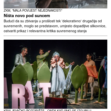
ZKM, "MALA POVIJEST NEJEDNAKOSTI"
Ništa novo pod suncem
Budući da su zbivanja u prošlosti tek 'dekorativno' drugačija od
suvremenih, moglo se predstavom, umjesto dopadljive slikovnice,
ostvariti prikaz i relevantna kritika suvremenog stanja
KRALJEVAČKO POZORIŠTE, „ONDA KAD SMO SE IZGUBILI“