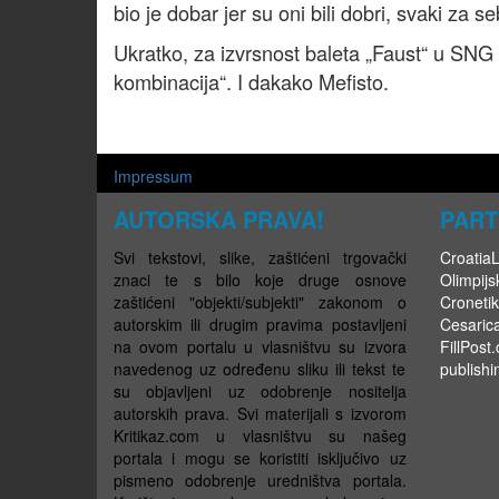
bio je dobar jer su oni bili dobri, svaki za s
Ukratko, za izvrsnost baleta „Faust“ u SNG
kombinacija“. I dakako Mefisto.
Impressum
AUTORSKA PRAVA!
PART
Svi tekstovi, slike, zaštićeni trgovački
CroatiaLi
znaci te s bilo koje druge osnove
Olimpijsk
zaštićeni "objekti/subjekti" zakonom o
Cronetik
autorskim ili drugim pravima postavljeni
Cesaric
na ovom portalu u vlasništvu su izvora
FillPost
navedenog uz određenu sliku ili tekst te
publishi
su objavljeni uz odobrenje nositelja
autorskih prava. Svi materijali s izvorom
Kritikaz.com u vlasništvu su našeg
portala i mogu se koristiti isključivo uz
pismeno odobrenje uredništva portala.