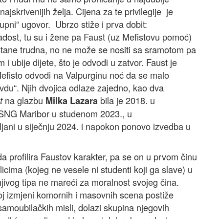
ajskrivenijih želja. Cijena za te privilegije je
tupni“ ugovor. Ubrzo stiže i prva dobit:
ladost, tu su i žene pa Faust (uz Mefistovu pomoć)
tane trudna, no ne može se nositi sa sramotom pa
 i ubije dijete, što je odvodi u zatvor. Faust je
fisto odvodi na Valpurginu noć da se malo
avdu“. Njih dvojica odlaze zajedno, kao dva
na glazbu
bila je 2018. u
t
Milka Lazara
 SNG Maribor u studenom 2023., u
ani u siječnju 2024. i napokon ponovo izvedba u
da profilira Faustov karakter, pa se on u prvom činu
icima (kojeg ne vesele ni studenti koji ga slave) u
ivog tipa ne mareći za moralnost svojeg čina.
štoj izmjeni komornih i masovnih scena postiže
amoubilačkih misli, dolazi skupina njegovih