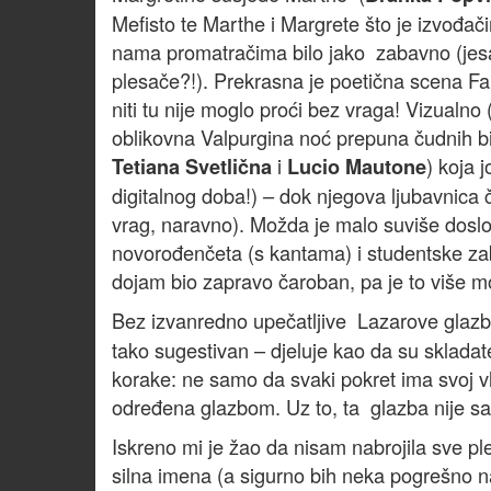
Mefisto te Marthe i Margrete što je izvođačim
nama promatračima bilo jako zabavno (jesa
plesače?!). Prekrasna je poetična scena Faust
niti tu nije moglo proći bez vraga! Vizualno
oblikovna Valpurgina noć prepuna čudnih bi
i
) koja 
Tetiana Svetlična
Lucio Mautone
digitalnog doba!) – dok njegova ljubavnica
vrag, naravno). Možda je malo suviše dosl
novorođenčeta (s kantama) i studentske za
dojam bio zapravo čaroban, pa je to više 
Bez izvanredno upečatljive Lazarove glazb
tako sugestivan – djeluje kao da su skladatel
korake: ne samo da svaki pokret ima svoj vla
određena glazbom. Uz to, ta glazba nije sa
Iskreno mi je žao da nisam nabrojila sve ples
silna imena (a sigurno bih neka pogrešno nap