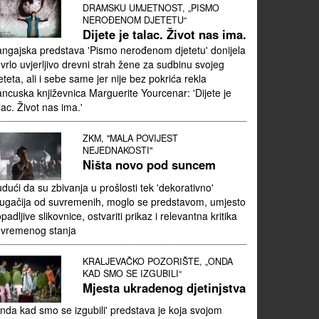
DRAMSKU UMJETNOST, „PISMO
NEROĐENOM DJETETU“
Dijete je talac. Život nas ima.
ngajska predstava 'Pismo nerođenom djetetu' donijela
 vrlo uvjerljivo drevni strah žene za sudbinu svojeg
eteta, ali i sebe same jer nije bez pokrića rekla
ancuska književnica Marguerite Yourcenar: 'Dijete je
lac. Život nas ima.'
ZKM, "MALA POVIJEST
NEJEDNAKOSTI"
Ništa novo pod suncem
dući da su zbivanja u prošlosti tek 'dekorativno'
ugačija od suvremenih, moglo se predstavom, umjesto
padljive slikovnice, ostvariti prikaz i relevantna kritika
uvremenog stanja
KRALJEVAČKO POZORIŠTE, „ONDA
KAD SMO SE IZGUBILI“
Mjesta ukradenog djetinjstva
nda kad smo se izgubili' predstava je koja svojom