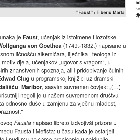
es
ko
"Faust" / Tiberiu Marta
dj
 junaka je
, učenjak iz istoimene filozofske
Faust
(1749.-1832.) napisane u
Wolfganga von Goethea
esnom ličnošću alkemičara, liječnika i teologa iz
 motiv djela, učenjakov „ugovor s vragom“, u
rih znanstvenih spoznaja, ali i pridobivanje čulnih
u programskoj knjižici uz dramski
Edwad Clug
, sasvim suvremen čovjek: „(…)
ališču Maribor
 prisutniji negoli je u našem suvremenom društvu
teta odnosno duše u zamjenu za vječnu mladost,
praznost.“
heovog
napisao libreto izdvojivši prizore u
Fausta
eđu Fausta i Mefista: u času kada je ostarjeli
to i nudi mu ne samo pronicanje u najdublje