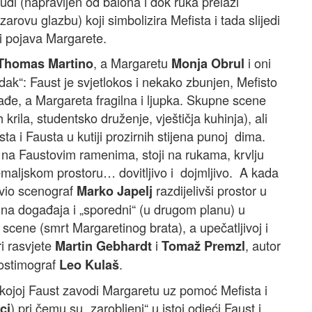
pudl (napravljen od balona i dok ruka prelazi
rovu glazbu) koji simbolizira Mefista i tada slijedi
i pojava Margarete.
, a Margaretu
i oni
Thomas Martino
Monja Obrul
ak“: Faust je svjetlokos i nekako zbunjen, Mefisto
ađe, a Margareta fragilna i ljupka. Skupne scene
h krila, studentsko druženje, vještičja kuhinja), ali
ta i Fausta u kutiji prozirnih stijena punoj dima.
i na Faustovim ramenima, stoji na rukama, krvlju
ozemaljskom prostoru… dovitljivo i dojmljivo. A kada
avio scenograf
razdijelivši prostor u
Marko Japelj
ćina događaja i „sporedni“ (u drugom planu) u
cene (smrt Margaretinog brata), a upečatljivoj i
ori rasvjete
i
, autor
Martin Gebhardt
Tomaž Premzl
kostimograf
.
Leo Kulaš
 kojoj Faust zavodi Margaretu uz pomoć Mefista i
) pri čemu su „zarobljeni“ u istoj odjeći Faust i
ci