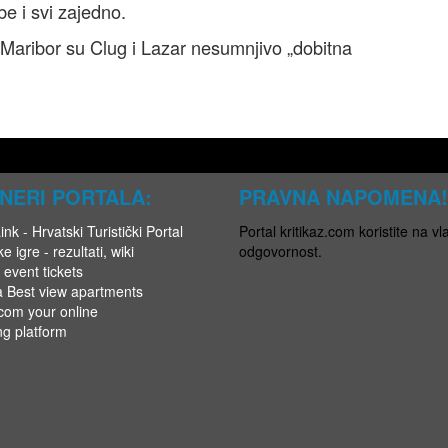
ebe i svi zajedno.
 Maribor su Clug i Lazar nesumnjivo „dobitna
NERI PORTALA:
PRAVNA NAPOMENA!
nk - Hrvatski Turistički Portal
Portal kritikaz.com koristite na vla
e igre - rezultati, wiki
odgovornost.
 event tickets
a Best view apartments
.com your online
ng platform