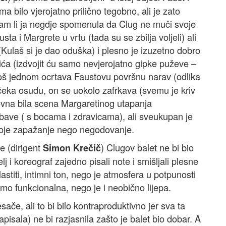
a bilo vjerojatno prilično tegobno, ali je zato
m li ja negdje spomenula da Clug ne muči svoje
a i Margrete u vrtu (tada su se zbilja voljeli) ali
 (Kulaš si je dao oduška) i plesno je izuzetno dobro
ća (izdvojit ću samo nevjerojatno gipke puževe –
još jednom ocrtava Faustovu površnu narav (odlika
 čeka osudu, on se uokolo zafrkava (svemu je kriv
ovna bila scena Margaretinog utapanja
bave ( s bocama i zdravicama), ali sveukupan je
moje zapažanje nego negodovanje.
e (dirigent
) Clugov balet ne bi bio
Simon Krečič
j i koreograf zajedno pisali note i smišljali plesne
stiti, intimni ton, nego je atmosfera u potpunosti
mo funkcionalna, nego je i neobično lijepa.
ače, ali to bi bilo kontraproduktivno jer sva ta
isala) ne bi razjasnila zašto je balet bio dobar. A