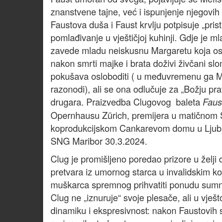
znanstvene tajne, već i ispunjenje njegovih n
Faustova duša i Faust krvlju potpisuje „pris
pomlađivanje u vještičjoj kuhinji. Gdje je m
zavede mladu neiskusnu Margaretu koja os
nakon smrti majke i brata doživi živčani slom
pokušava osloboditi ( u međuvremenu ga Me
razonodi), ali se ona odlučuje za „Božju pr
drugara. Praizvedba Clugovog baleta
Faus
Opernhausu Zürich, premijera u matičnom
koprodukcijskom Cankarevom domu u Ljublj
SNG Maribor 30.3.2024.
Clug je promišljeno poredao prizore u želji 
pretvara iz umornog starca u invalidskim kol
muškarca spremnog prihvatiti ponudu sumnj
Clug ne „iznuruje“ svoje plesače, ali u vje
dinamiku i ekspresivnost: nakon Faustovih s