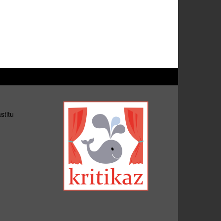
stitu