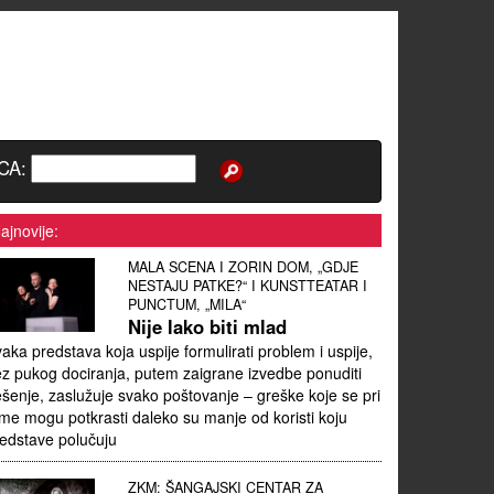
CA:
ajnovije:
MALA SCENA I ZORIN DOM, „GDJE
NESTAJU PATKE?“ I KUNSTTEATAR I
PUNCTUM, „MILA“
Nije lako biti mlad
aka predstava koja uspije formulirati problem i uspije,
z pukog dociranja, putem zaigrane izvedbe ponuditi
ešenje, zaslužuje svako poštovanje – greške koje se pri
me mogu potkrasti daleko su manje od koristi koju
edstave polučuju
ZKM: ŠANGAJSKI CENTAR ZA