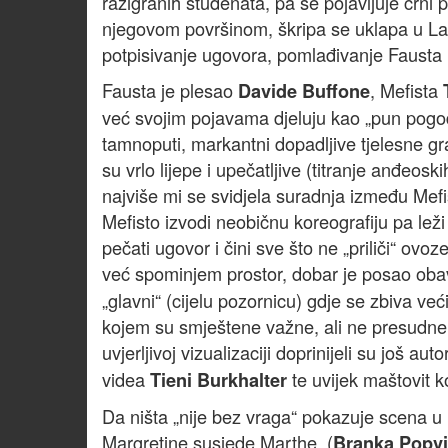
razigranih studenata, pa se pojavljuje crni 
njegovom površinom, škripa se uklapa u Laza
potpisivanje ugovora, pomlađivanje Fausta 
Fausta je plesao
, Mefista
Davide Buffone
već svojim pojavama djeluju kao „pun pogod
tamnoputi, markantni dopadljive tjelesne gr
su vrlo lijepe i upečatljive (titranje anđeoski
najviše mi se svidjela suradnja između Mefis
Mefisto izvodi neobičnu koreografiju pa lež
pečati ugovor i čini sve što ne „priliči“ ov
već spominjem prostor, dobar je posao ob
„glavni“ (cijelu pozornicu) gdje se zbiva ve
kojem su smještene važne, ali ne presudne s
uvjerljivoj vizualizaciji doprinijeli su još aut
videa
te uvijek maštovit 
Tieni Burkhalter
Da ništa „nije bez vraga“ pokazuje scena u
Margretine susjede Marthe (
Branka Popvi