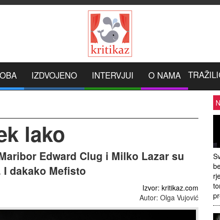
TRAŽILI
ROBA
IZDVOJENO
INTERVJUI
O NAMA
N
ek lako
 Maribor Edward Clug i Milko Lazar su
Sv
be
 I dakako Mefisto
rj
to
Izvor: kritikaz.com
pr
Autor: Olga Vujović