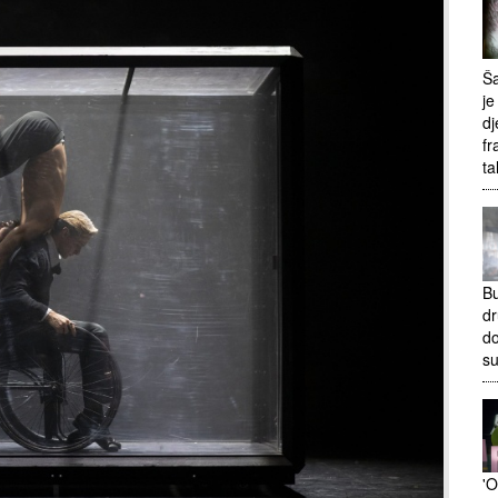
Ša
je
dj
fr
ta
Bu
dr
do
s
'O