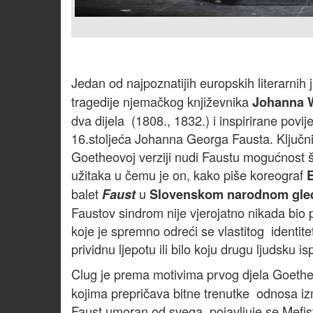
Jedan od najpoznatijih europskih literarnih
tragedije njemačkog književnika
Johanna 
dva dijela (1808., 1832.) i inspirirane povij
16.stoljeća Johanna Georga Fausta. Ključni
Goetheovoj verziji nudi Faustu mogućnost ši
užitaka u čemu je on, kako piše koreograf
balet
u
Faust
Slovenskom narodnom gled
Faustov sindrom nije vjerojatno nikada bio
koje je spremno odreći se vlastitog identi
prividnu ljepotu ili bilo koju drugu ljudsku is
Clug je prema motivima prvog djela Goet
kojima prepričava bitne trenutke odnosa izm
Faust umoran od svega, pojavljuje se Mefis