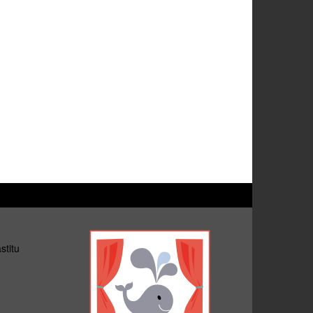
stitu