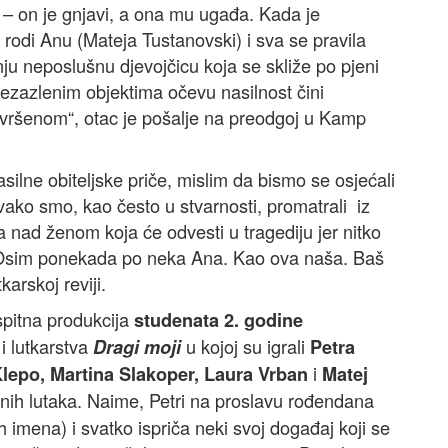
“ – on je gnjavi, a ona mu ugađa. Kada je
 rodi Anu (Mateja Tustanovski) i sva se pravila
ju neposlušnu djevojčicu koja se skliže po pjeni
bezazlenim objektima očevu nasilnost čini
avršenom“, otac je pošalje na preodgoj u Kamp
ilne obiteljske priče, mislim da bismo se osjećali
ako smo, kao često u stvarnosti, promatrali iz
 nad ženom koja će odvesti u tragediju jer nitko
a. Osim ponekada po neka Ana. Kao ova naša. Baš
arskoj reviji.
spitna produkcija
studenata 2. godine
i lutkarstva
u kojoj su igrali
Dragi moji
Petra
i
Klepo, Martina Slakoper, Laura Vrban
Matej
nih lutaka. Naime, Petri na proslavu rođendana
stih imena) i svatko ispriča neki svoj događaj koji se