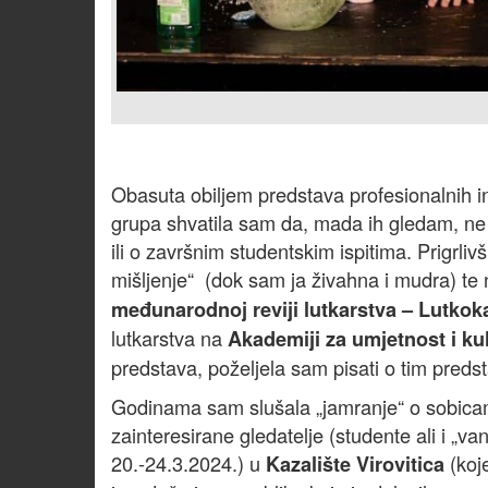
Obasuta obiljem predstava profesionalnih ins
grupa shvatila sam da, mada ih gledam, ne
ili o završnim studentskim ispitima. Prigrli
mišljenje“ (dok sam ja živahna i mudra) t
međunarodnoj reviji lutkarstva – Lutkok
lutkarstva na
Akademiji za umjetnost i ku
predstava, poželjela sam pisati o tim pred
Godinama sam slušala „jamranje“ o sobica
zainteresirane gledatelje (studente ali i „v
20.-24.3.2024.) u
(koj
Kazalište Virovitica