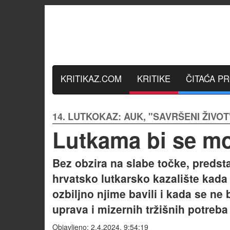
KRITIKAZ.COM
KRITIKE
ČITAĆA P
14. LUTKOKAZ: AUK, "SAVRŠENI ŽIVOT"
Lutkama bi se mo
Bez obzira na slabe točke, predst
hrvatsko lutkarsko kazalište kada 
ozbiljno njime bavili i kada se ne b
uprava i mizernih tržišnih potreba
Objavljeno: 2.4.2024. 9:54:19