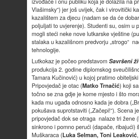
izvođače i onu publiku koja je dolazila na
Vlašimsky“) jer još uvijek, čak i virovitički 
kazalištem za djecu (nadam se da će dobar
poljuljati to uvjerenje). Studenti su, osim 
mogli steći neke nove lutkarske vještine (pu
stalaka u kazališnom predvorju „strogo“ na
tehnologije.
Lutkokaz je počeo predstavom
Savršeni ži
produkcija 2. godine diplomskog sveučilišnog
Tamara Kučinović) u kojoj pratimo obiteljski
Pripovjedač je otac (
) koji s
Matko Trnačić
točno se zna gdje je kome mjesto i što mora
kada mu ugađa odnosno kada je dobra („Brav
pokušava suprotstaviti („Začepi!“). Scena je
pripovjedač dok se otraga nalaze tri žene (
sinkrono i pomno perući (dapače, ribajući) 
Muškaraca (
Luka Selman, Toni Leaković