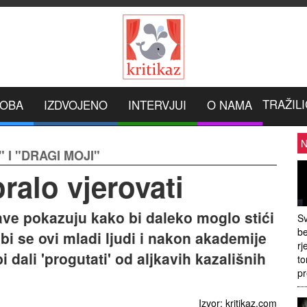
TRAŽILI
ROBA
IZDVOJENO
INTERVJUI
O NAMA
N
 I "DRAGI MOJI"
ralo vjerovati
ave pokazuju kako bi daleko moglo stići
Sv
be
bi se ovi mladi ljudi i nakon akademije
rj
i dali 'progutati' od aljkavih kazališnih
to
pr
Izvor: kritikaz.com