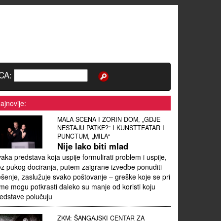
CA:
ajnovije:
MALA SCENA I ZORIN DOM, „GDJE
NESTAJU PATKE?“ I KUNSTTEATAR I
PUNCTUM, „MILA“
Nije lako biti mlad
aka predstava koja uspije formulirati problem i uspije,
z pukog dociranja, putem zaigrane izvedbe ponuditi
ešenje, zaslužuje svako poštovanje – greške koje se pri
me mogu potkrasti daleko su manje od koristi koju
edstave polučuju
ZKM: ŠANGAJSKI CENTAR ZA