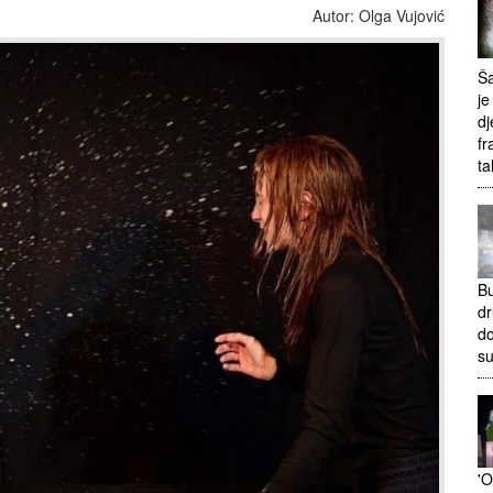
Autor: Olga Vujović
Ša
je
dj
fr
ta
Bu
dr
do
s
'O