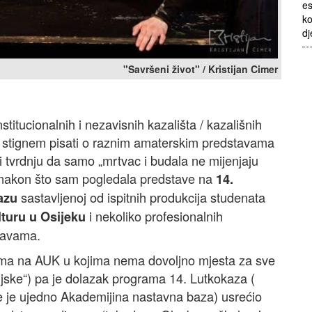
es
ko
dj
"Savršeni život" / Kristijan Cimer
titucionalnih i nezavisnih kazališta / kazališnih
 stignem pisati o raznim amaterskim predstavama
vši tvrdnju da samo „mrtvac i budala ne mijenjaju
e nakon što sam pogledala predstave na
14.
sastavljenoj od ispitnih produkcija studenata
azu
i nekoliko profesionalnih
lturu u Osijeku
stavama.
ma na AUK u kojima nema dovoljno mjesta za sve
anjske“) pa je dolazak programa 14. Lutkokaza (
e je ujedno Akademijina nastavna baza) usrećio