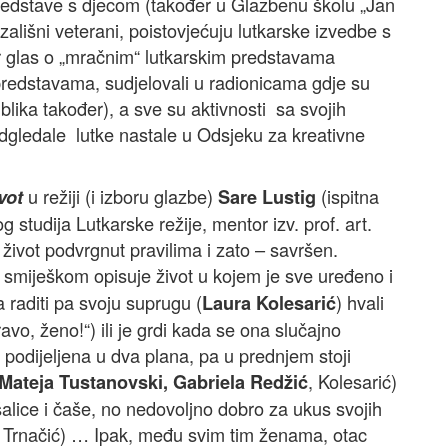
 predstave s djecom (također u Glazbenu školu „Jan
kazališni veterani, poistovjećuju lutkarske izvedbe s
 glas o „mračnim“ lutkarskim predstavama
u predstavama, sudjelovali u radionicama gdje su
blika također), a sve su aktivnosti sa svojih
dgledale lutke nastale u Odsjeku za kreativne
u režiji (i izboru glazbe)
(ispitna
vot
Sare Lustig
 studija Lutkarske režije, mentor izv. prof. art.
 život podvrgnut pravilima i zato – savršen.
a smiješkom opisuje život u kojem je sve uređeno i
 raditi pa svoju suprugu (
) hvali
Laura Kolesarić
o, ženo!“) ili je grdi kada se ona slučajno
 podijeljena u dva plana, pa u prednjem stoji
, Kolesarić)
Mateja Tustanovski, Gabriela Redžić
šalice i čaše, no nedovoljno dobro za ukus svojih
, Trnačić) … Ipak, među svim tim ženama, otac