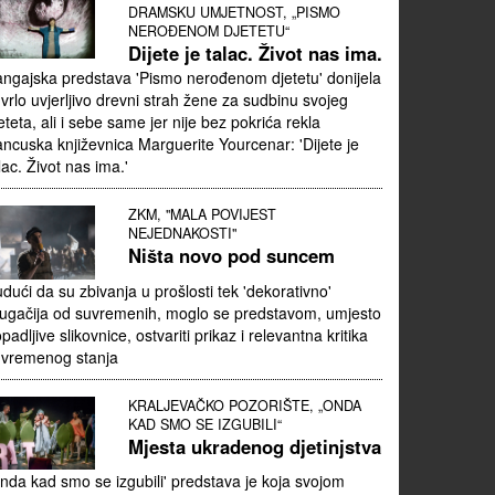
DRAMSKU UMJETNOST, „PISMO
NEROĐENOM DJETETU“
Dijete je talac. Život nas ima.
ngajska predstava 'Pismo nerođenom djetetu' donijela
 vrlo uvjerljivo drevni strah žene za sudbinu svojeg
eteta, ali i sebe same jer nije bez pokrića rekla
ancuska književnica Marguerite Yourcenar: 'Dijete je
lac. Život nas ima.'
ZKM, "MALA POVIJEST
NEJEDNAKOSTI"
Ništa novo pod suncem
dući da su zbivanja u prošlosti tek 'dekorativno'
ugačija od suvremenih, moglo se predstavom, umjesto
padljive slikovnice, ostvariti prikaz i relevantna kritika
uvremenog stanja
KRALJEVAČKO POZORIŠTE, „ONDA
KAD SMO SE IZGUBILI“
Mjesta ukradenog djetinjstva
nda kad smo se izgubili' predstava je koja svojom