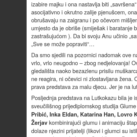
izabire majku i ona nastavlja biti „savršena
asocijativno i okrutno zalije pjenušcem, ona
obrušavaju na zaigranu i po očevom mišljen
umjesto da je obriše (smiješak i baratanje 
zastrašujućom ). Da bi svoju Anu učinio „s
„Sve se može popraviti“…
Da smo sjedili na pozornici nadomak ove nas
vrlo, vrlo neugodno – zbog nedjelovanja! Ov
gledališta naoko bezazlenu prisilu muškarca
ne reagira, ni očevici ni zlostavljana žen
prava predstava za malu djecu. Jer je na lutk
Posljednja predstava na Lutkokazu bila je i
sveučilišnog prijediplomskog studija Glume 
Pribić, Inka Eldan, Katarina Han, Lovro 
kombinirajući glumu i animaciju štap
Žerjav
dolaze njezini prijatelji (likovi i glumci su i