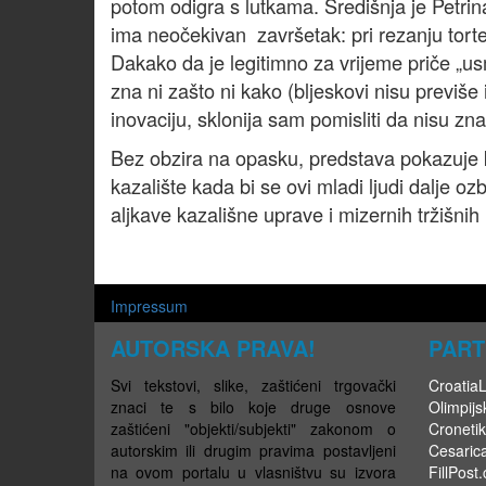
potom odigra s lutkama. Središnja je Petri
ima neočekivan završetak: pri rezanju torte 
Dakako da je legitimno za vrijeme priče „usm
zna ni zašto ni kako (bljeskovi nisu previše
inovaciju, sklonija sam pomisliti da nisu znal
Bez obzira na opasku, predstava pokazuje k
kazalište kada bi se ovi mladi ljudi dalje ozb
aljkave kazališne uprave i mizernih tržišnih
Impressum
AUTORSKA PRAVA!
PART
Svi tekstovi, slike, zaštićeni trgovački
CroatiaLi
znaci te s bilo koje druge osnove
Olimpijsk
zaštićeni "objekti/subjekti" zakonom o
Cronetik
autorskim ili drugim pravima postavljeni
Cesaric
na ovom portalu u vlasništvu su izvora
FillPost