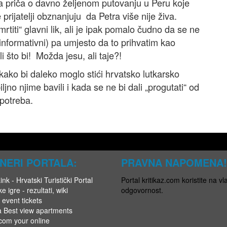
na priča o davno željenom putovanju u Peru koje
prijatelji obznanjuju da Petra više nije živa.
rtiti“ glavni lik, ali je ipak pomalo čudno da se ne
 informativni) pa umjesto da to prihvatim kao
i što bi! Možda jesu, ali taje?!
ako bi daleko moglo stići hrvatsko lutkarsko
iljno njime bavili i kada se ne bi dali „progutati“ od
 potreba.
NERI PORTALA:
PRAVNA NAPOMENA!
nk - Hrvatski Turistički Portal
Portal kritikaz.com koristite na vla
e igre - rezultati, wiki
odgovornost.
 event tickets
a Best view apartments
.com your online