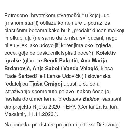
Potresene „hrvatskom stvarnošću“ u kojoj ljudi
(mahom stariji) obilaze kontejnere u potrazi za
plastičnim bocama kako bi ih „prodali“ dućanima koji
ih otkupljuju (ne samo da to nisu svi dućani, nego
nije uvijek lako udovoljiti kriterijima oko izgleda
boce: gdje će beskućnik ispirati boce?),
Kolektiv
(glumice
Igralke
Sendi Bakotić, Ana Marija
i
, klasa
Brđanović, Anja Sabol
Vanda Velagić
Rade Šerbedžije i Lenke Udovički) i slovenska
redateljica
upustile su se u
Tjaša Črnigoj
istraživanje spomenute pojave, nakon čega je
nastala dokumentarna predstava
, sastavni
Bakice
dio projekta Rijeka 2020 – EPK (Centar za kulturu
Maksimir, 11.11.2023.).
Na početku predstave projiciran je tekst Državnog