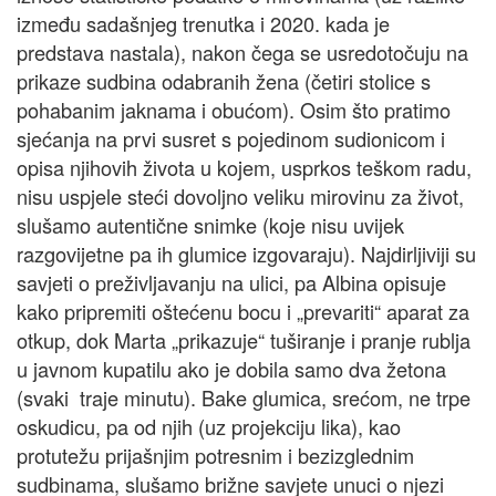
između sadašnjeg trenutka i 2020. kada je
predstava nastala), nakon čega se usredotočuju na
prikaze sudbina odabranih žena (četiri stolice s
pohabanim jaknama i obućom). Osim što pratimo
sjećanja na prvi susret s pojedinom sudionicom i
opisa njihovih života u kojem, usprkos teškom radu,
nisu uspjele steći dovoljno veliku mirovinu za život,
slušamo autentične snimke (koje nisu uvijek
razgovijetne pa ih glumice izgovaraju). Najdirljiviji su
savjeti o preživljavanju na ulici, pa Albina opisuje
kako pripremiti oštećenu bocu i „prevariti“ aparat za
otkup, dok Marta „prikazuje“ tuširanje i pranje rublja
u javnom kupatilu ako je dobila samo dva žetona
(svaki traje minutu). Bake glumica, srećom, ne trpe
oskudicu, pa od njih (uz projekciju lika), kao
protutežu prijašnjim potresnim i bezizglednim
sudbinama, slušamo brižne savjete unuci o njezi