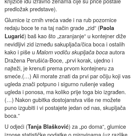
knjižice idu izravno ženama čije su priče postale
predložak predstave).
Glumice iz crnih vreća vade i na rub pozornice
redaju boce te na taj način grade „zid“ (
Paola
) baš kao što „zaranjanje“ u kontejner diže
Lugarić
nevidljivi zid između sakupljača/čica boca i ostalih
kako i piše u
autora
Malom vodiču skupljača boca
Dražena Perušića-Boce, „prvi korak, ujedno i
najteži, je krenuti prema prvom kontejneru za
smeće.(…) Ali morate znati da prvi par očiju koji vas
ugleda znači potpuno i sigurno rušenje vašeg
ugleda i ponosa, ma koliko prije toga bio izgrađen.
(…) Nakon gubitka dostojanstva više ne možete
puno izgubiti i vi postajete jedan od nas, skupljača
boca.“
U odjeći (
) za „po doma“, glumice
Tanja Blašković
iznose statističke podatke o mirovinama (uz razlike