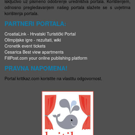
isključivo uz pismeno odobrenje uredništva portala. Korištenjem,
odnosno pregledavanjem našeg portala slažete se s uvjetima
korištenja portala.
PARTNERI PORTALA:
CroatiaLink - Hrvatski Turistički Portal
Olimpijske igre - rezultati, wiki
Cronetik event tickets
Cesarica Best view apartments
FillPost.com your online publishing platform
PRAVNA NAPOMENA!
Portal kritikaz.com koristite na vlastitu odgovornost.