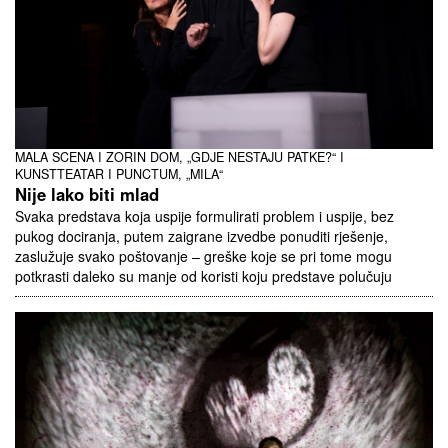
MALA SCENA I ZORIN DOM, „GDJE NESTAJU PATKE?“ I
KUNSTTEATAR I PUNCTUM, „MILA“
Nije lako biti mlad
Svaka predstava koja uspije formulirati problem i uspije, bez
pukog dociranja, putem zaigrane izvedbe ponuditi rješenje,
zaslužuje svako poštovanje – greške koje se pri tome mogu
potkrasti daleko su manje od koristi koju predstave polučuju