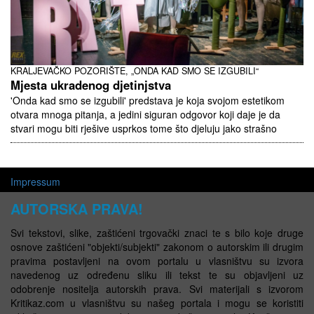
KRALJEVAČKO POZORIŠTE, „ONDA KAD SMO SE IZGUBILI“
Mjesta ukradenog djetinjstva
'Onda kad smo se izgubili' predstava je koja svojom estetikom
otvara mnoga pitanja, a jedini siguran odgovor koji daje je da
stvari mogu biti rješive usprkos tome što djeluju jako strašno
Impressum
AUTORSKA PRAVA!
Svi tekstovi, slike, zaštićeni trgovački znaci te s bilo koje druge
osnove zaštićeni "objekti/subjekti" zakonom o autorskim ili drugim
pravima postavljeni na ovom portalu u vlasništvu su izvora
navedenog uz određenu sliku ili tekst te su objavljeni uz
odobrenje nositelja autorskih prava. Svi materijali s izvorom
Kritikaz.com u vlasništvu su našeg portala i mogu se koristiti