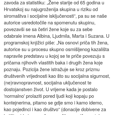
zavoda za statistiku: „Žene starije od 65 godina u
Hrvatskoj su najugroženija skupina u riziku od
siromaštva i socijalne isključenosti“, pa su se naše
autorice usredotočile na spomenutu skupinu,
povezavši se sa četiri žene koje su za sebe
odabrale imena Albina, Ljudmila, Marta i Suzana. U
programskoj knjižici piše: „Na osnovi priča tih žena,
autorice su u procesu skupno osmišljenog kazališta
napravile predstavu u kojoj se te priče povezuju s
pričama njihovih vlastitih baka i drugih žena koje
poznaju. Pozicija žene istražuje se kroz prizmu
društvenih vrijednosti kao što su socijalna sigurnost,
(ne)ravnopravnost, socijalna uključenost te
dostojanstven život. U vrijeme kada je postalo
'normalno' prolaziti pored ljudi koji kopaju po
kontejnerima, pitamo se gdje smo i kamo idemo,
kao pojedinci i kao društvo“ (donacije dobivene za