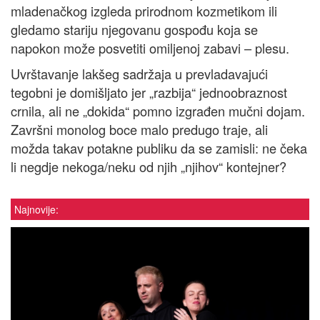
mladenačkog izgleda prirodnom kozmetikom ili
gledamo stariju njegovanu gospođu koja se
napokon može posvetiti omiljenoj zabavi – plesu.
Uvrštavanje lakšeg sadržaja u prevladavajući
tegobni je domišljato jer „razbija“ jednoobraznost
crnila, ali ne „dokida“ pomno izgrađen mučni dojam.
Završni monolog boce malo predugo traje, ali
možda takav potakne publiku da se zamisli: ne čeka
li negdje nekoga/neku od njih „njihov“ kontejner?
Najnovije: