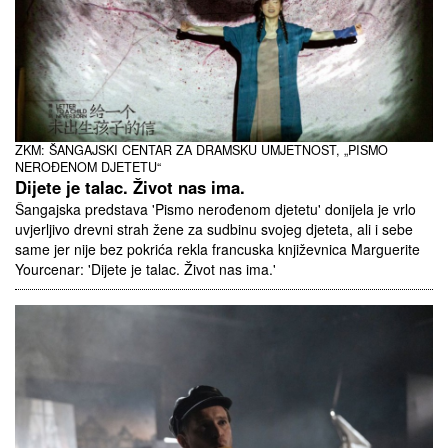
ZKM: ŠANGAJSKI CENTAR ZA DRAMSKU UMJETNOST, „PISMO
NEROĐENOM DJETETU“
Dijete je talac. Život nas ima.
Šangajska predstava 'Pismo nerođenom djetetu' donijela je vrlo
uvjerljivo drevni strah žene za sudbinu svojeg djeteta, ali i sebe
same jer nije bez pokrića rekla francuska književnica Marguerite
Yourcenar: 'Dijete je talac. Život nas ima.'