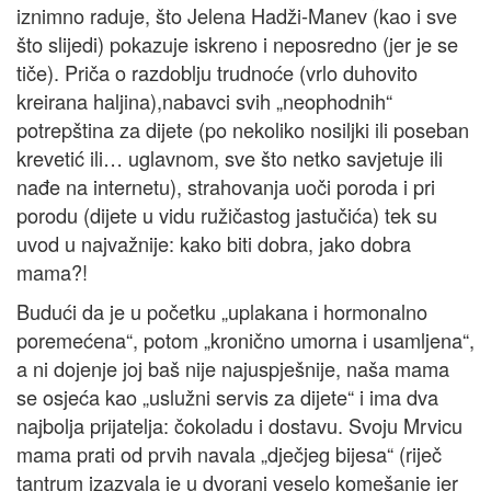
iznimno raduje, što Jelena Hadži-Manev (kao i sve
što slijedi) pokazuje iskreno i neposredno (jer je se
tiče). Priča o razdoblju trudnoće (vrlo duhovito
kreirana haljina),nabavci svih „neophodnih“
potrepština za dijete (po nekoliko nosiljki ili poseban
krevetić ili… uglavnom, sve što netko savjetuje ili
nađe na internetu), strahovanja uoči poroda i pri
porodu (dijete u vidu ružičastog jastučića) tek su
uvod u najvažnije: kako biti dobra, jako dobra
mama?!
Budući da je u početku „uplakana i hormonalno
poremećena“, potom „kronično umorna i usamljena“,
a ni dojenje joj baš nije najuspješnije, naša mama
se osjeća kao „uslužni servis za dijete“ i ima dva
najbolja prijatelja: čokoladu i dostavu. Svoju Mrvicu
mama prati od prvih navala „dječjeg bijesa“ (riječ
tantrum izazvala je u dvorani veselo komešanje jer