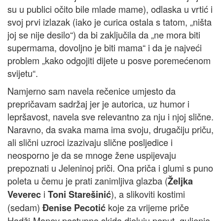
su u publici očito bile mlade mame), odlaska u vrtić i
svoj prvi izlazak (iako je curica ostala s tatom, „ništa
joj se nije desilo“) da bi zaključila da „ne mora biti
supermama, dovoljno je biti mama“ i da je najveći
problem „kako odgojiti dijete u posve poremećenom
svijetu“.
Namjerno sam navela rečenice umjesto da
prepričavam sadržaj jer je autorica, uz humor i
lepršavost, navela sve relevantno za nju i njoj slične.
Naravno, da svaka mama ima svoju, drugačiju priču,
ali slični uzroci izazivaju slične posljedice i
neosporno je da se mnoge žene uspijevaju
prepoznati u Jeleninoj priči. Ona priča i glumi s puno
poleta u čemu je prati zanimljiva glazba (
Željka
i
), a slikoviti kostimi
Veverec
Toni Starešinić
(sedam)
koje za vrijeme priče
Đenise Pecotić
Hadži-Manev postupno skida djeluju poput guljenja