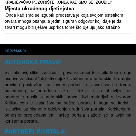
KRALJEVAČKO POZORIŠTE, „ONDA KAD SMO SE IZGUBILI“
Mjesta ukradenog djetinjstva
'Onda kad smo se izgubili' predstava je koja svojom estetikom
otvara mnoga pitanja, a jedini siguran odgovor koji daje je da
stvari mogu biti rješive usprkos tome što djeluju jako strašno
Impressum
AUTORSKA PRAVA!
Svi tekstovi, slike, zaštićeni trgovački znaci te s bilo koje druge
osnove zaštićeni "objekti/subjekti" zakonom o autorskim ili drugim
pravima postavljeni na ovom portalu u vlasništvu su izvora
navedenog uz određenu sliku ili tekst te su objavljeni uz
odobrenje nositelja autorskih prava. Svi materijali s izvorom
Kritikaz.com u vlasništvu su našeg portala i mogu se koristiti
isključivo uz pismeno odobrenje uredništva portala. Korištenjem,
odnosno pregledavanjem našeg portala slažete se s uvjetima
korištenja portala.
PARTNERI PORTALA: