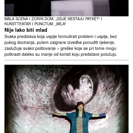
MALA SCENA I ZORIN DOM, „GDJE NESTAJU PATKE?“ I
KUNSTTEATAR I PUNCTUM, „MILA“
Nije lako biti mlad
Svaka predstava koja uspije formulirati problem i uspije, bez
pukog dociranja, putem zaigrane izvedbe ponuditi rješenje,
zaslužuje svako poštovanje – greške koje se pri tome mogu
potkrasti daleko su manje od koristi koju predstave polučuju