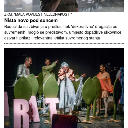
ZKM, "MALA POVIJEST NEJEDNAKOSTI"
Ništa novo pod suncem
Budući da su zbivanja u prošlosti tek 'dekorativno' drugačija od
suvremenih, moglo se predstavom, umjesto dopadljive slikovnice,
ostvariti prikaz i relevantna kritika suvremenog stanja