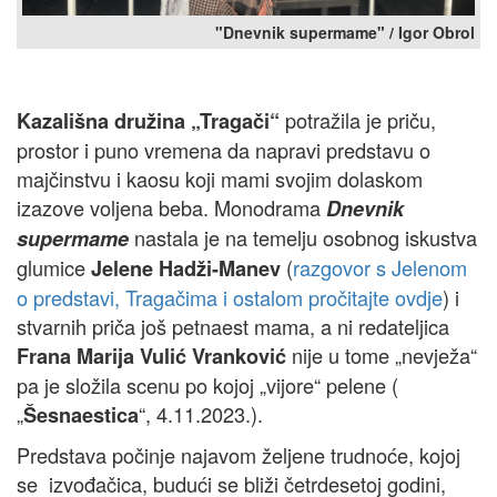
"Dnevnik supermame" / Igor Obrol
potražila je priču,
Kazališna družina „Tragači“
prostor i puno vremena da napravi predstavu o
majčinstvu i kaosu koji mami svojim dolaskom
izazove voljena beba. Monodrama
Dnevnik
nastala je na temelju osobnog iskustva
supermame
glumice
(
razgovor s Jelenom
Jelene Hadži-Manev
o predstavi, Tragačima i ostalom pročitajte ovdje
) i
stvarnih priča još petnaest mama, a ni redateljica
nije u tome „nevježa“
Frana Marija Vulić Vranković
pa je složila scenu po kojoj „vijore“ pelene (
„
“, 4.11.2023.).
Šesnaestica
Predstava počinje najavom željene trudnoće, kojoj
se izvođačica, budući se bliži četrdesetoj godini,