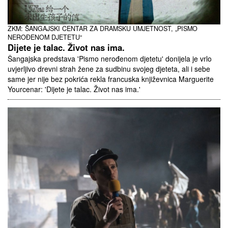
ZKM: ŠANGAJSKI CENTAR ZA DRAMSKU UMJETNOST, „PISMO
NEROĐENOM DJETETU“
Dijete je talac. Život nas ima.
Šangajska predstava 'Pismo nerođenom djetetu' donijela je vrlo
uvjerljivo drevni strah žene za sudbinu svojeg djeteta, ali i sebe
same jer nije bez pokrića rekla francuska književnica Marguerite
Yourcenar: 'Dijete je talac. Život nas ima.'