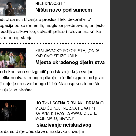
NEJEDNAKOSTI"
Ništa novo pod suncem
dući da su zbivanja u prošlosti tek 'dekorativno'
ugačija od suvremenih, moglo se predstavom, umjesto
padljive slikovnice, ostvariti prikaz i relevantna kritika
uvremenog stanja
KRALJEVAČKO POZORIŠTE, „ONDA
KAD SMO SE IZGUBILI“
Mjesta ukradenog djetinjstva
nda kad smo se izgubili' predstava je koja svojom
tetikom otvara mnoga pitanja, a jedini siguran odgovor
ji daje je da stvari mogu biti rješive usprkos tome što
eluju jako strašno
UO T25 I SCENA RIBNJAK, „DRAMA O
MLADIĆU KOJI NE ZNA PLIVATI“ I
KATANA & TRAS, „SPAVAJ, DIJETE
MOJE MALO, SPAVAJ“
Iskazivanje neiskazivog
žda su dvije predstave u nastavku u svojim