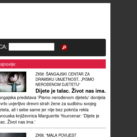
CA:
ajnovije:
ZKM: ŠANGAJSKI CENTAR ZA
DRAMSKU UMJETNOST, „PISMO
NEROĐENOM DJETETU“
Dijete je talac. Život nas ima.
ngajska predstava 'Pismo nerođenom djetetu' donijela
 vrlo uvjerljivo drevni strah žene za sudbinu svojeg
eteta, ali i sebe same jer nije bez pokrića rekla
ancuska književnica Marguerite Yourcenar: 'Dijete je
lac. Život nas ima.'
ZKM, "MALA POVIJEST