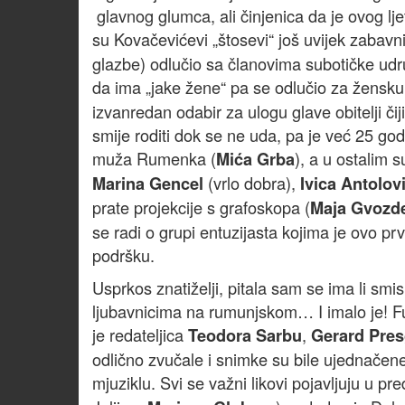
glavnog glumca, ali činjenica da je ovog lje
su Kovačevićevi „štosevi“ još uvijek zabavn
glazbe) odlučio sa članovima subotičke udrug
da ima „jake žene“ pa se odlučio za žensk
izvanredan odabir za ulogu glave obitelji či
smije roditi dok se ne uda, pa je već 25 g
muža Rumenka (
), a u ostalim
Mića Grba
(vrlo dobra),
Marina Gencel
Ivica Antolovi
prate projekcije s grafoskopa (
Maja Gvozd
se radi o grupi entuzijasta kojima je ovo p
podršku.
Usprkos znatiželji, pitala sam se ima li smi
ljubavnicima na rumunjskom… I imalo je! Fu
je redateljica
,
Teodora Sarbu
Gerard Pres
odlično zvučale i snimke su bile ujednače
mjuziklu. Svi se važni likovi pojavljuju u