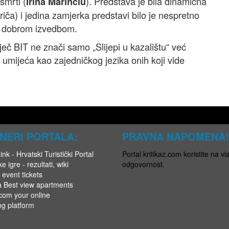
smrti (
). Predstava je bila dinamična
Irina Marinciu
riča) i jedina zamjerka predstavi bilo je nespretno
e dobrom izvedbom.
ječ BIT ne znači samo „Slijepi u kazalištu“ već
 umijeća kao zajedničkog jezika onih koji vide
NERI PORTALA:
PRAVNA NAPOMENA!
nk - Hrvatski Turistički Portal
Portal kritikaz.com koristite na vla
e igre - rezultati, wiki
odgovornost.
 event tickets
a Best view apartments
.com your online
ng platform