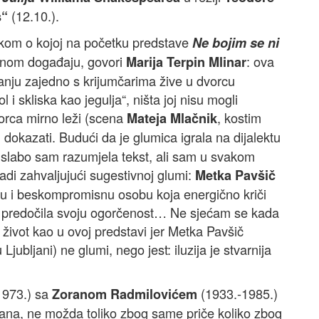
(12.10.).
s“
ipkom o kojoj na početku predstave
Ne bojim se ni
arnom događaju, govori
: ova
Marija Terpin Mlinar
šanju zajedno s krijumčarima žive u dvorcu
i skliska kao jegulja“, ništa joj nisu mogli
orca mirno leži (scena
, kostim
Mateja Mlačnik
u dokazati. Budući da je glumica igrala na dijalektu
 slabo sam razumjela tekst, ali sam u svakom
adi zahvaljujući sugestivnoj glumi:
Metka Pavšič
avu i beskompromisnu osobu koja energično kriči
bi predočila svoju ogorčenost… Ne sjećam se kada
život kao u ovoj predstavi jer Metka Pavšič
ubljani) ne glumi, nego jest: iluzija je stvarnija
1973.) sa
(1933.-1985.)
Zoranom Radmilovićem
edana, ne možda toliko zbog same priče koliko zbog