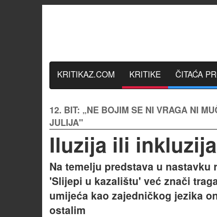
KRITIKAZ.COM
KRITIKE
ČITAĆA P
12. BIT: „NE BOJIM SE NI VRAGA NI MU
JULIJA"
Iluzija ili inkluzij
Na temelju predstava u nastavku r
'Slijepi u kazalištu' već znači tra
umijeća kao zajedničkog jezika oni
ostalim