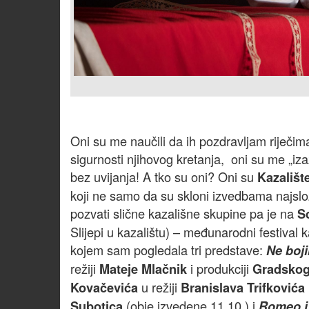
Oni su me naučili da ih pozdravljam riječima
sigurnosti njihovog kretanja, oni su me „i
bez uvijanja! A tko su oni? Oni su
Kazalište
koji ne samo da su skloni izvedbama najslož
pozvati slične kazališne skupine pa je na
S
Slijepi u kazalištu) – međunarodni festival k
kojem sam pogledala tri predstave:
Ne boji
režiji
i produkciji
Mateje Mlačnik
Gradskog 
u režiji
Kovačevića
Branislava Trifkovića
(obje izvedene 11.10.) i
Subotica
Romeo i 