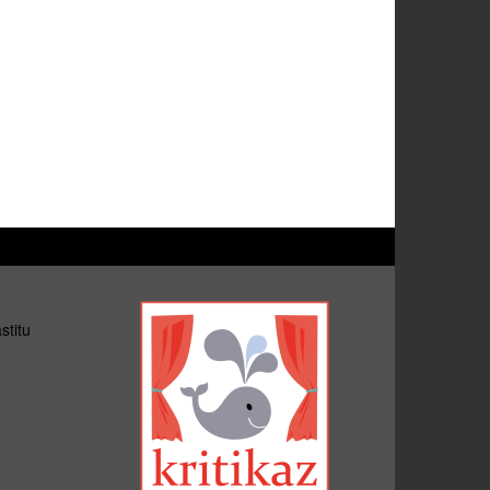
stitu