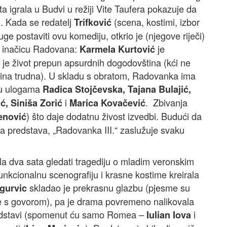
ta igrala u Budvi u režiji Vite Taufera pokazuje da
i. Kada se redatelj
(scena, kostimi, izbor
Trifković
e postaviti ovu komediju, otkrio je (njegove riječi)
u inačicu Radovana:
je
Karmela Kurtović
ji je život prepun apsurdnih dogodovština (kći ne
odina trudna). U skladu s obratom, Radovanka ima
 su ulogama
Radica Stojčevska, Tajana Bulajić,
i
. Zbivanja
ć, Siniša Zorić
Marica Kovačević
) što daje dodatnu živost izvedbi. Budući da
enović
rva predstava, „Radovanka III.“ zaslužuje svaku
sla dva sata gledati tragediju o mladim veronskim
nkcionalnu scenografiju i krasne kostime kreirala
skladao je prekrasnu glazbu (pjesme su
gurvic
ne s govorom), pa je drama povremeno nalikovala
 predstavi (spomenut ću samo Romea –
i
Iulian Iova