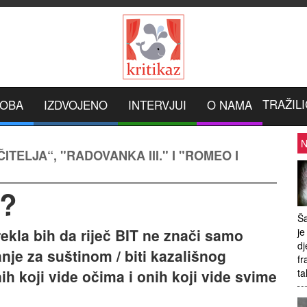
TRAŽILI
ROBA
IZDVOJENO
INTERVJUI
O NAMA
N
ČITELJA“, "RADOVANKA III." I "ROMEO I
a?
Ša
ekla bih da riječ BIT ne znači samo
je
dj
ganje za suštinom / biti kazališnog
fr
h koji vide očima i onih koji vide svime
ta