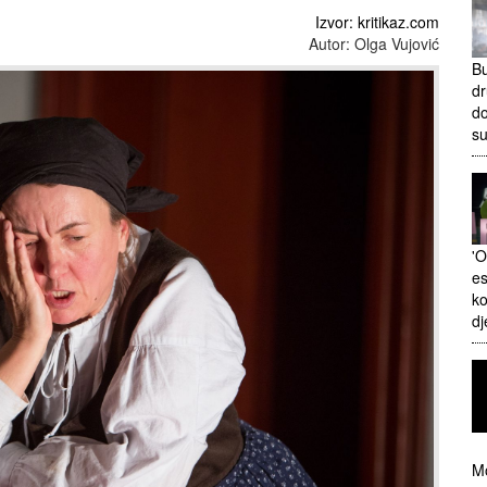
Izvor: kritikaz.com
Autor: Olga Vujović
Bu
dr
do
s
'O
es
ko
dj
Mo