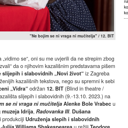
na
ko
ko
"Ne bojim se ni vraga ni mučitelja" / 12. BIT
 „vidimo se“, oni su me uvjerili da ne strepim zbog
zazvali“ da o njihovim kazališnim predstavama pišem
iz Zagreba
 slijepih i slabovidnih „Novi život“
enijih kazališnih tekstova, nego su spremni k sebi
održan
(Blind in theatre /
ceni „Vidra“
12. BIT
azališta slijepih i slabovidnih (9.-13.10. 2023.) na
u
m se ni vraga ni mučitelja
Alenke Bole Vrabec
,
.
muzeja Idrija
Radovanka III
Dušana
i produkciji
Udruženja slepih i slabovidnih
u režiji
Julija
Williama Shakespearea
Teodore