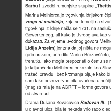
i izvedbi rumunjske skupine
Sarbu
„Thetti
Marina Melhiorca je trgovkinja idrijskom č
koja se temelji na stv
vraga ni mučitelja
,
trgovkinja iz Idrije našla se 1731. na saslu
Gewerkenegg, ali kako je „tvrdoglava kao vol 
dokazati. Za vrijeme uvodnog govora Melhi
) jer zna da joj ništa ne mog
Lidija Anzelm
(primorskom, priredila Marica Brezavšček),
trenutku lako mogla prepoznati o čemu se r
je krijumčarku Melhiorcu prikazala kao žil
tražeći pravdu i bez krzmanja pljuje kako 
sam tako bezrezervno bila uvučena u nečiji 
(magistrirala je na AGRFT – forme govora u Lj
od stvarnosti.
Drama Dušana Kovačevića
. (
Radovan III
u glavnoj ulozi bila je nekada vrlo rado gl