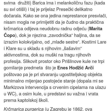
svima družiti) Barica ima i melankoličnu fazu (kada
su svi otišli) i taj je prijelaz Presečki delikatno
dočarala. Kako se ona jedina neprestance presvlači,
nisam mogla ne primijetiti da je čudno da praktična
krčmarica odijeva neudobnu radnu odjeću (
Marita
), dok je njezina „zavodnička“ haljina, da se
Ćopo
izrazim kolokvijalno, od „mlađe sestre“. Kostimi Lare
i Klare su u skladu s njihovim „šašavim“
aktivnostima, dok su muški na tragu njihovih
profesija. Slikovit prostor oko Prišlinove kule ne trpi
gomilanje predmeta što je
Enes Hodžić Arči
poštovao pa je pri stvaranju ugostiteljskog objekta
minimalno mijenjao postojeće stanje (dopala mi se
Markizova intervencija s crvenim cipelama na ulazu
u WC), a osim kule, u predstavi su važna i vrata
prema kaptolskoj školi.
(u Zagrebu je 1862. ova
Krčmarica purgerica