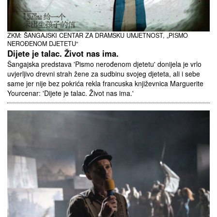
ZKM: ŠANGAJSKI CENTAR ZA DRAMSKU UMJETNOST, „PISMO
NEROĐENOM DJETETU“
Dijete je talac. Život nas ima.
Šangajska predstava 'Pismo nerođenom djetetu' donijela je vrlo
uvjerljivo drevni strah žene za sudbinu svojeg djeteta, ali i sebe
same jer nije bez pokrića rekla francuska književnica Marguerite
Yourcenar: 'Dijete je talac. Život nas ima.'