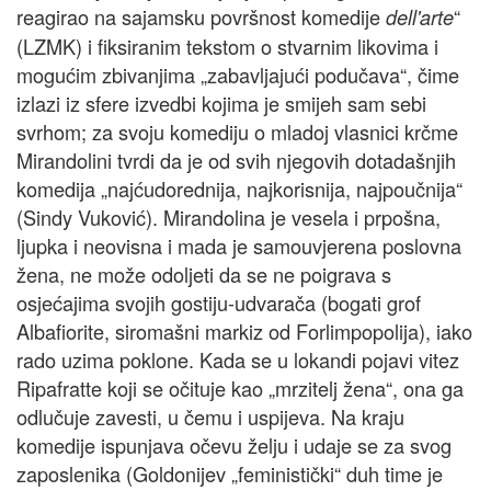
reagirao na sajamsku površnost komedije
“
dell'arte
(LZMK) i fiksiranim tekstom o stvarnim likovima i
mogućim zbivanjima „zabavljajući podučava“, čime
izlazi iz sfere izvedbi kojima je smijeh sam sebi
svrhom; za svoju komediju o mladoj vlasnici krčme
Mirandolini tvrdi da je od svih njegovih dotadašnjih
komedija „najćudorednija, najkorisnija, najpoučnija“
(Sindy Vuković). Mirandolina je vesela i prpošna,
ljupka i neovisna i mada je samouvjerena poslovna
žena, ne može odoljeti da se ne poigrava s
osjećajima svojih gostiju-udvarača (bogati grof
Albafiorite, siromašni markiz od Forlimpopolija), iako
rado uzima poklone. Kada se u lokandi pojavi vitez
Ripafratte koji se očituje kao „mrzitelj žena“, ona ga
odlučuje zavesti, u čemu i uspijeva. Na kraju
komedije ispunjava očevu želju i udaje se za svog
zaposlenika (Goldonijev „feministički“ duh time je