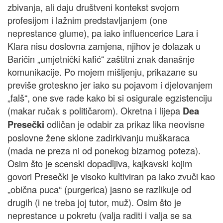
zbivanja, ali daju društveni kontekst svojom
profesijom i lažnim predstavljanjem (one
neprestance glume), pa iako influencerice Lara i
Klara nisu doslovna zamjena, njihov je dolazak u
Baričin „umjetnički kafić“ zaštitni znak današnje
komunikacije. Po mojem mišljenju, prikazane su
previše groteskno jer iako su pojavom i djelovanjem
„falš“, one sve rade kako bi si osigurale egzistenciju
(makar ručak s političarom). Okretna i lijepa
Dea
odličan je odabir za prikaz lika neovisne
Presečki
poslovne žene sklone zadirkivanju muškaraca
(mada ne preza ni od ponekog bizarnog poteza).
Osim što je scenski dopadljiva, kajkavski kojim
govori Presečki je visoko kultiviran pa iako zvuči kao
„obična puca“ (purgerica) jasno se razlikuje od
drugih (i ne treba joj tutor, muž). Osim što je
neprestance u pokretu (valja raditi i valja se sa