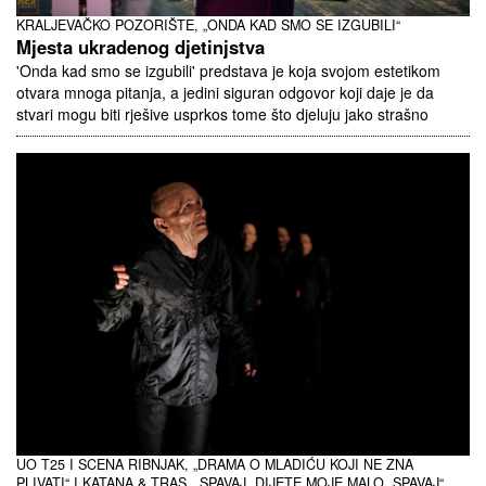
KRALJEVAČKO POZORIŠTE, „ONDA KAD SMO SE IZGUBILI“
Mjesta ukradenog djetinjstva
'Onda kad smo se izgubili' predstava je koja svojom estetikom
otvara mnoga pitanja, a jedini siguran odgovor koji daje je da
stvari mogu biti rješive usprkos tome što djeluju jako strašno
UO T25 I SCENA RIBNJAK, „DRAMA O MLADIĆU KOJI NE ZNA
PLIVATI“ I KATANA & TRAS, „SPAVAJ, DIJETE MOJE MALO, SPAVAJ“