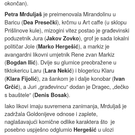
okončan).
je preimenovala Mirandolinu u
Petra Mrduljaš
Baricu (
), krčmu u Art caffe (u sklopu
Dea Presečki
Prišlinove kule), mizogini vitez postao je građevinski
poduzetnik Jura (
), grof je sada lokalni
Jakov Zovko
političar Jole (
), a markiz je
Marko Hergešić
avangardni likovni umjetnik Rene zvan Markiz
(
). Dvije su glumice preobražene u
Bogdan Ilić
tiktokericu Laru (
) i blogericu Klaru
Lara Nekić
(
), za šankom je i dalje konobar (
Klara Fijolić
Ivan
), a Juri „građevincu“ dodan je Dragec, „dečko
Grčić
s bauštele“ (
).
Denis Bosak
Iako likovi imaju suvremena zanimanja, Mrduljaš je
zadržala Goldonijeve odnose i zaplete,
naglašavajući komične odlike karaktera što je
posebno uspješno odglumio
u ulozi
Hergešić