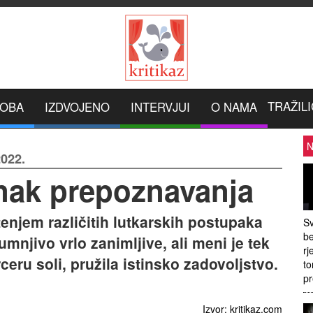
TRAŽILI
ROBA
IZDVOJENO
INTERVJUI
O NAMA
N
022.
nak prepoznavanja
enjem različitih lutkarskih postupaka
Sv
be
umnjivo vrlo zanimljive, ali meni je tek
rj
ceru soli, pružila istinsko zadovoljstvo.
to
pr
Izvor: kritikaz.com