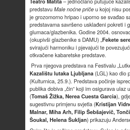
– jednočlano putujuće kazališ
Teatro Matita
predstavu
u kojoj nisu pos
Male noćne priče
je grozomorno hripao i uporno se svađao 
predstavama savršeno usklađeni pokreti i g
glumaca/glazbenika. Godine 2004. osnovao 
(okupivši glazbenike s DAMU) „
Fekete sere
svirajući harmoniku i pjevajući te povezuju
otkvačene kabaretske predstave.
Prva njegova predstava na Festivalu „Lutke 
(LGL) kao dio p
Kazalištu lutaka Ljubljana
(Kulturnica, 25.9.). Predstava počinje ispre
publika dobiva „čin“ koji im osigurava ulaz
(
), gd
Tomaš Žižka, Nerea Cuesta Garcia
sugestivnu primjenu svjetla (
Kristijan Vidn
Malnar, Miha Arh, Filip Šebšajevič, Tonč
) prikazuju Ander
Šoukal, Helena Šukljan