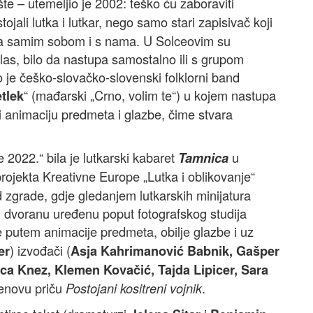
te – utemeljio je 2002: teško ću zaboraviti
tojali lutka i lutkar, nego samo stari zapisivač koji
sa samim sobom i s nama. U Solceovim su
las, bilo da nastupa samostalno ili s grupom
je češko-slovačko-slovenski folklorni band
“ (mađarski „Crno, volim te“) u kojem nastupa
tlek
ći animaciju predmeta i glazbe, čime stvara
2022.“ bila je lutkarski kabaret
u
Tamnica
rojekta Kreativne Europe „Lutka i oblikovanje“
d zgrade, gdje gledanjem lutkarskih minijatura
 u dvoranu uređenu poput fotografskog studija
je putem animacije predmeta, obilje glazbe i uz
) izvođači (
er
Asja Kahrimanović Babnik, Gašper
ica Knez, Klemen Kovačić, Tajda Lipicer, Sara
senovu priču
.
Postojani kositreni vojnik