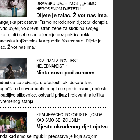
DRAMSKU UMJETNOST, „PISMO
NEROĐENOM DJETETU“
Dijete je talac. Život nas ima.
ngajska predstava 'Pismo nerođenom djetetu' donijela
 vrlo uvjerljivo drevni strah žene za sudbinu svojeg
eteta, ali i sebe same jer nije bez pokrića rekla
ancuska književnica Marguerite Yourcenar: 'Dijete je
lac. Život nas ima.'
ZKM, "MALA POVIJEST
NEJEDNAKOSTI"
Ništa novo pod suncem
dući da su zbivanja u prošlosti tek 'dekorativno'
ugačija od suvremenih, moglo se predstavom, umjesto
padljive slikovnice, ostvariti prikaz i relevantna kritika
uvremenog stanja
KRALJEVAČKO POZORIŠTE, „ONDA
KAD SMO SE IZGUBILI“
Mjesta ukradenog djetinjstva
nda kad smo se izgubili' predstava je koja svojom