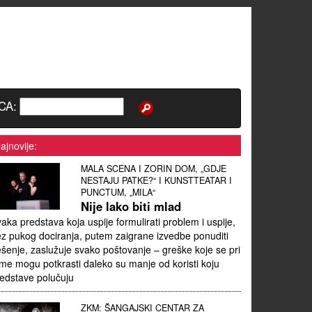
CA:
ajnovije:
MALA SCENA I ZORIN DOM, „GDJE
NESTAJU PATKE?“ I KUNSTTEATAR I
PUNCTUM, „MILA“
Nije lako biti mlad
aka predstava koja uspije formulirati problem i uspije,
z pukog dociranja, putem zaigrane izvedbe ponuditi
ešenje, zaslužuje svako poštovanje – greške koje se pri
me mogu potkrasti daleko su manje od koristi koju
edstave polučuju
ZKM: ŠANGAJSKI CENTAR ZA