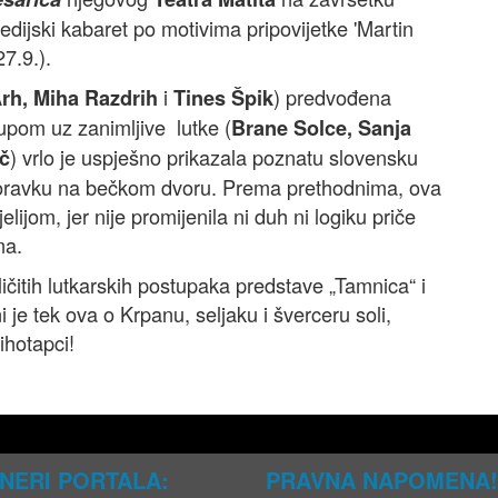
dijski kabaret po motivima pripovijetke 'Martin
7.9.).
i
) predvođena
Arh, Miha Razdrih
Tines Špik
pom uz zanimljive lutke (
Brane Solce, Sanja
) vrlo je uspješno prikazala poznatu slovensku
ič
 boravku na bečkom dvoru. Prema prethodnima, ova
ijom, jer nije promijenila ni duh ni logiku priče
ma.
ičitih lutkarskih postupaka predstave „Tamnica“ i
i je tek ova o Krpanu, seljaku i šverceru soli,
ihotapci!
NERI PORTALA:
PRAVNA NAPOMENA!