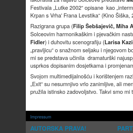
Festivala „Lutke 2002“ opisane kao „interme
Krpan s Vrha' Frana Levstika“ (Kino Šiška, 2
Razigrana grupa (
Filip Šebšajevič, Miha 
Solceovim harmonikaškim i pjevačkim nastu
) i duhovitu scenografiju (
Fidler
Larisa Kaz
„pravljicu“ o snažnom seljaku i njegovom
mi se predstava učinila dramaturški najuspjel
usprkos dopisanim dosjetkama i promjena
Svojom multimedijalnošću i korištenjem razl
„Exit“ su nesumnjivo vrlo zanimljive, ali men
pružila istinsko zadovoljstvo. Takvi smo mi t
Impressum
AUTORSKA PRAVA!
PART