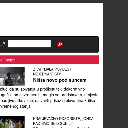
CA:
ajnovije:
ZKM, "MALA POVIJEST
NEJEDNAKOSTI"
Ništa novo pod suncem
dući da su zbivanja u prošlosti tek 'dekorativno'
ugačija od suvremenih, moglo se predstavom, umjesto
padljive slikovnice, ostvariti prikaz i relevantna kritika
uvremenog stanja
KRALJEVAČKO POZORIŠTE, „ONDA
KAD SMO SE IZGUBILI“