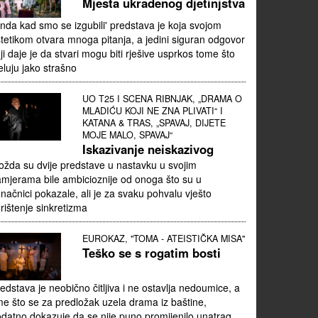
Mjesta ukradenog djetinjstva
nda kad smo se izgubili' predstava je koja svojom
tetikom otvara mnoga pitanja, a jedini siguran odgovor
ji daje je da stvari mogu biti rješive usprkos tome što
eluju jako strašno
UO T25 I SCENA RIBNJAK, „DRAMA O
MLADIĆU KOJI NE ZNA PLIVATI“ I
KATANA & TRAS, „SPAVAJ, DIJETE
MOJE MALO, SPAVAJ“
Iskazivanje neiskazivog
žda su dvije predstave u nastavku u svojim
mjerama bile ambicioznije od onoga što su u
načnici pokazale, ali je za svaku pohvalu vješto
rištenje sinkretizma
EUROKAZ, "TOMA - ATEISTIČKA MISA"
Teško se s rogatim bosti
edstava je neobično čitljiva i ne ostavlja nedoumice, a
me što se za predložak uzela drama iz baštine,
datno dokazuje da se nije puno promijenilo unatrag