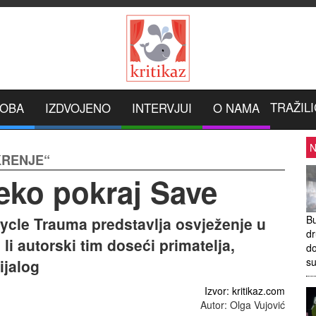
TRAŽILI
ROBA
IZDVOJENO
INTERVJUI
O NAMA
N
KRENJE“
eko pokraj Save
Bu
cle Trauma predstavlja osvježenje u
dr
 li autorski tim doseći primatelja,
do
s
ijalog
Izvor: kritikaz.com
Autor: Olga Vujović