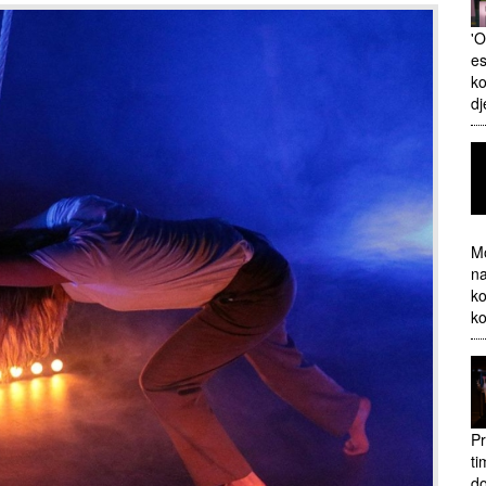
'O
es
ko
dj
Mo
na
ko
ko
Pr
ti
do