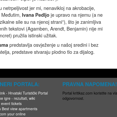
etrpeljivost jer mi, nenavikloj na akrobacije,
a. Međutim,
je upravo na njemu (a ne
Ivana Pedljo
ikalne sile su na njenoj strani“), što je zanimljiva
nih tekstovi (Agamben, Arendt, Benjamin) nije mi
cret) pružila istinski užitak.
predstavlja osvježenje u našoj sredini i bez
auma
atelja, predstave stvaraju plodno tlo za dijalog.
NERI PORTALA:
PRAVNA NAPOMENA!
nk - Hrvatski Turistički Portal
Portal kritikaz.com koristite na vla
e igre - rezultati, wiki
odgovornost.
 event tickets
a Best view apartments
.com your online