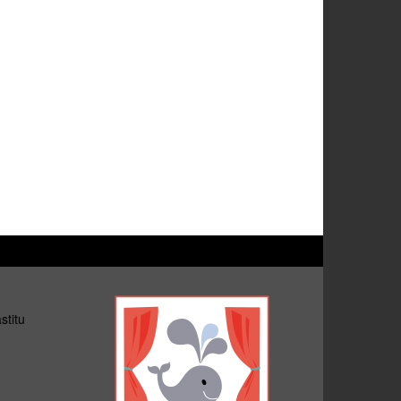
stitu