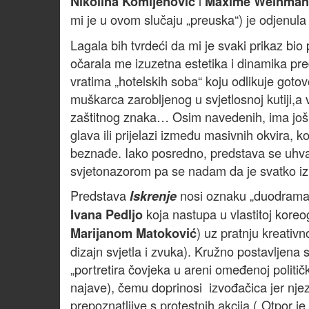
i
Nikolina Komljenović
Maxime Weinma
mi je u ovom slučaju „preuska“) je odjenul
Lagala bih tvrdeći da mi je svaki prikaz bio 
očarala me izuzetna estetika i dinamika preds
vratima „hotelskih soba“ koju odlikuje gotov
muškarca zarobljenog u svjetlosnoj kutiji,a v
zaštitnog znaka… Osim navedenih, ima još z
glava ili prijelazi između masivnih okvira, 
beznađe. Iako posredno, predstava se uhva
svjetonazorom pa se nadam da je svatko iz 
Predstava
nosi oznaku „duodrama z
Iskrenje
koja nastupa u vlastitoj koreogra
Ivana Pedljo
) uz pratnju kreativ
Marijanom Matoković
dizajn svjetla i zvuka). Kružno postavljena
„portretira čovjeka u areni omeđenoj polit
najave), čemu doprinosi izvođačica jer nje
prepoznatljive s protestnih akcija („Otpor je