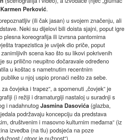
(scenografija i video), a izvođače (riječ „glumac“
nn
a
.
Karmen Perković
prepoznatljiv (ili čak jasan) u svojem značenju, ali
tave. Neki su dijelovi bili doista sjajni, poput igre
o plesna koreografija ili izvrsna pantomima
ješta trapezistica je uvijek dio priče, poput
animljivih scena kao što su likovi pokrivenih
koje su prilično neupitno dočaravale određeno
tila u koštac s nametnutim recentnim
publike u njoj uspio pronaći nešto za sebe.
a čovjeka i trapez“, a spomenuti „čovjek“ je
fiji (i režiji i dramaturgiji nastaloj u suradnji s
nog i nadahnutog
(glazba,
Jasmina Dasovića
 sjedala podržavaju koncepciju da predstava
ičkim, društvenim i masovno kulturnim međama“ (iz
zina izvedba (na tlu) podsjeća na poze
 dužnost / otpor je nužnost“).