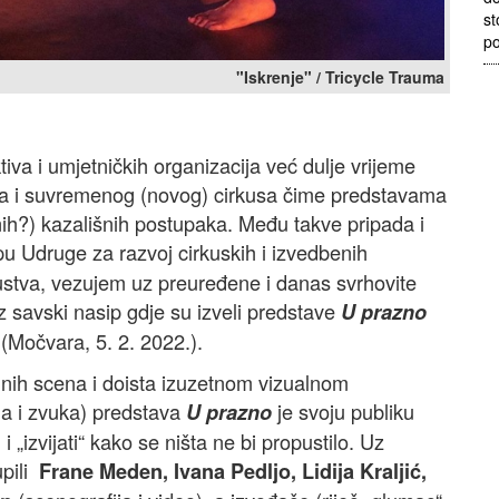
st
po
"Iskrenje" / Tricycle Trauma
iva i umjetničkih organizacija već dulje vrijeme
sa i suvremenog (novog) cirkusa čime predstavama
ih?) kazališnih postupaka. Među takve pripada i
pu Udruge za razvoj cirkuskih i izvedbenih
ustva, vezujem uz preuređene i danas svrhovite
 savski nasip gdje su izveli predstave
U prazno
(Močvara, 5. 2. 2022.).
nih scena i doista izuzetnom vizualnom
la i zvuka) predstava
je svoju publiku
U prazno
 i „izvijati“ kako se ništa ne bi propustilo. Uz
upili
Frane Meden, Ivana Pedljo, Lidija Kraljić,