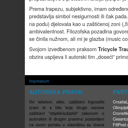
Prema trapezu, subjektivno, imam određenu n
predstavlja simbol nesigurnosti ili čak pad
na podu) djelovala kao u zaštićenoj zoni („fiz
ambivalentnost. Filozofska pozadina govore
se činila nužnom, ali mi je glazba (music con
Svojom izvedbenom praksom
Tricycle Tr
obzira uspijeva li autorski tim „doseći“ prim
Impressum
AUTORSKA PRAVA!
PART
Svi tekstovi, slike, zaštićeni trgovački
CroatiaLi
znaci te s bilo koje druge osnove
Olimpijsk
zaštićeni "objekti/subjekti" zakonom o
Cronetik
autorskim ili drugim pravima postavljeni
Cesaric
na ovom portalu u vlasništvu su izvora
FillPost