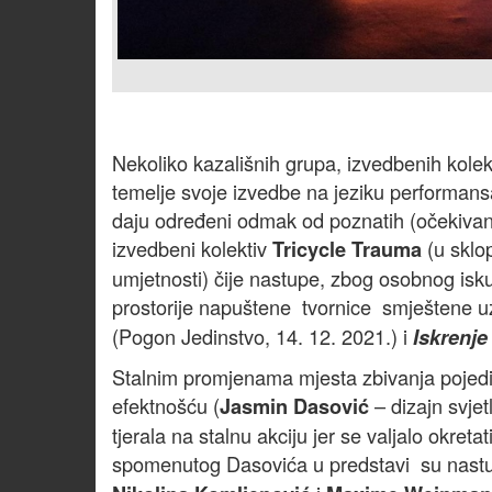
Nekoliko kazališnih grupa, izvedbenih kolekt
temelje svoje izvedbe na jeziku performan
daju određeni odmak od poznatih (očekivan
izvedbeni kolektiv
(u sklo
Tricycle Trauma
umjetnosti) čije nastupe, zbog osobnog isk
prostorije napuštene tvornice smještene uz
(Pogon Jedinstvo, 14. 12. 2021.) i
Iskrenje
Stalnim promjenama mjesta zbivanja pojedi
efektnošću (
– dizajn svjet
Jasmin Dasović
tjerala na stalnu akciju jer se valjalo okretati
spomenutog Dasovića u predstavi su nast