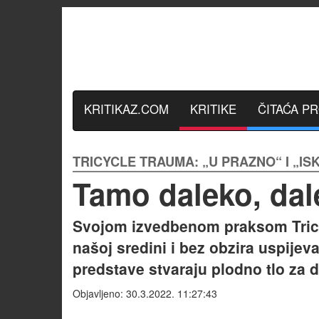
KRITIKAZ.COM
KRITIKE
ČITAĆA P
TRICYCLE TRAUMA: „U PRAZNO“ I „IS
Tamo daleko, dal
Svojom izvedbenom praksom Tricy
našoj sredini i bez obzira uspijeva
predstave stvaraju plodno tlo za d
Objavljeno: 30.3.2022. 11:27:43