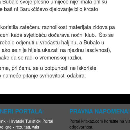
 Bubalo svoje plesno umijeće nije imala priliku
je baš ni Barukčićevo djelovanje bilo krcato
oristila zatečenu raznolikost materijala zidova pa
 sceni kada svjetlošću dočarava noćni klub. Što se
trebalo odjenuti u vrećastu haljinu, a Bubalo u
ako se nije htjela ukazati na njezinu lascivnost),
ake da se radi o vremenskoj razlici.
me, pri čemu se u potpunosti ne iskoriste
no nameće pitanje svrhovitosti odabira.
NERI PORTALA:
PRAVNA NAPOMENA!
nk - Hrvatski Turistički Portal
Portal kritikaz.com koristite na vla
e igre - rezultati, wiki
odgovornost.