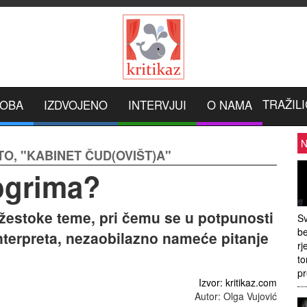
TRAŽILI
ROBA
IZDVOJENO
INTERVJUI
O NAMA
N
O, "KABINET ČUD(OVIŠT)A"
 ogrima?
žestoke teme, pri čemu se u potpunosti
Sv
be
 interpreta, nezaobilazno nameće pitanje
rj
to
pr
Izvor: kritikaz.com
Autor: Olga Vujović