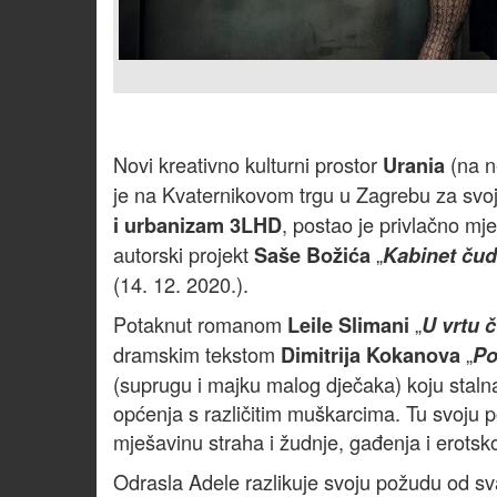
Novi kreativno kulturni prostor
(na n
Urania
je na Kvaternikovom trgu u Zagrebu za svoj
, postao je privlačno mj
i urbanizam 3LHD
autorski projekt
„
Saše Božića
Kabinet čud
(14. 12. 2020.).
Potaknut romanom
„
Leile Slimani
U vrtu 
dramskim tekstom
„
Dimitrija Kokanova
Po
(suprugu i majku malog dječaka) koju staln
općenja s različitim muškarcima. Tu svoju pot
mješavinu straha i žudnje, gađenja i erots
Odrasla Adele razlikuje svoju požudu od s