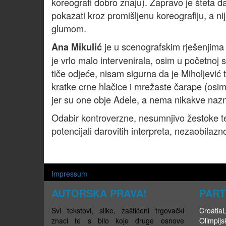
koreografi dobro znaju). Zapravo je šteta da
pokazati kroz promišljenu koreografiju, a ni
glumom.
je u scenografskim rješenjima k
Ana Mikulić
je vrlo malo intervenirala, osim u početnoj
tiče odjeće, nisam sigurna da je Miholjević 
kratke crne hlačice i mrežaste čarape (osim 
jer su one obje Adele, a nema nikakve nazn
Odabir kontroverzne, nesumnjivo žestoke te
potencijali darovitih interpreta, nezaobilaz
Impressum
AUTORSKA PRAVA!
PART
Svi tekstovi, slike, zaštićeni trgovački
CroatiaLi
znaci te s bilo koje druge osnove
Olimpijsk