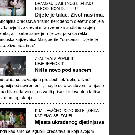
DRAMSKU UMJETNOST, „PISMO
NEROĐENOM DJETETU“
Dijete je talac. Život nas ima.
ngajska predstava 'Pismo nerođenom djetetu' donijela
 vrlo uvjerljivo drevni strah žene za sudbinu svojeg
eteta, ali i sebe same jer nije bez pokrića rekla
ancuska književnica Marguerite Yourcenar: 'Dijete je
lac. Život nas ima.'
ZKM, "MALA POVIJEST
NEJEDNAKOSTI"
Ništa novo pod suncem
dući da su zbivanja u prošlosti tek 'dekorativno'
ugačija od suvremenih, moglo se predstavom, umjesto
padljive slikovnice, ostvariti prikaz i relevantna kritika
uvremenog stanja
KRALJEVAČKO POZORIŠTE, „ONDA
KAD SMO SE IZGUBILI“
Mjesta ukradenog djetinjstva
nda kad smo se izgubili' predstava je koja svojom