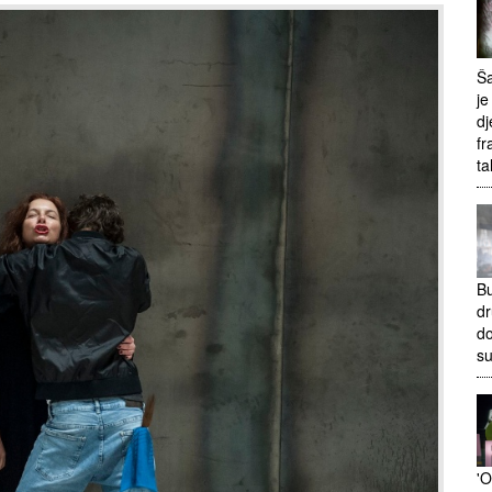
Ša
je
dj
fr
ta
Bu
dr
do
s
'O