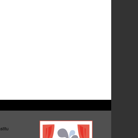
stitu