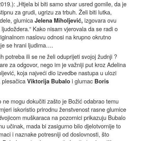
019.): „Htjela bi biti samo stvar usred gomile, da je
tipnu za grudi, ugrizu za trbuh. Želi biti lutka,
Adele, glumica
izgovara ovu
Jelena Miholjević,
 ljudoždera.“ Kako nisam vjerovala da se radi o
originalnom naslovu odnosi na krupno okrutno
je se hrani ljudima….
h potreba ili se ne želi oduprijeti svojoj žudnji ?
are za odgovor, nego im je važniji put kroz Adelina
ljević, koja najveći dio izvedbe nastupa u ulozi
 plesačica
i glumac
Viktorija Bubalo
Boris
o ne mogu dokučiti zašto je Božić odabrao temu
mjeri iskoristio prirodnu ženstvenost rasne glumice
dvojicom muškaraca na pozornici prikazuju Bubalo
u učinak, mada bi zasigurno bilo djelotvornije to
maci i naznake potresniji od doslovnosti, što