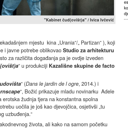
es
ko
dj
"Kabinet čud(ovišt)a" / Ivica Ivčević
ekadašnjem mjestu kina „Urania“/„ Partizan“ ), koji
e i javne potrebe oblikovao
Studio za arhitekturu
esto za različita događanja pa je ovdje izveden
“ u produkciji
(ovišt)a
Kazališne skupine de facto
“ (
, 2014.) i
čudovišta
Dans le jardin de l ogre
“, Božić prikazuje mladu novinarku Adele
rnscape
a erotska žudnja tjera na konstantna spolna
rebu uočila je još kao djevojčica, osjetivši „tu
kog uzbuđenja.“
vakodnevnog života, ali kako na samom početku