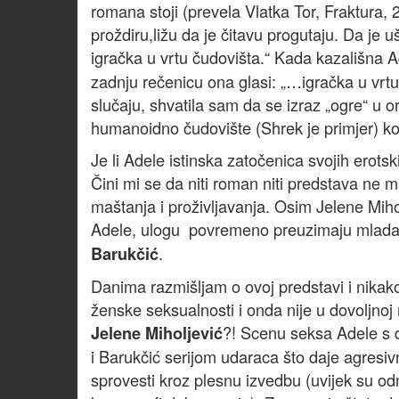
romana stoji (prevela Vlatka Tor, Fraktura, 2
proždiru,ližu da je čitavu progutaju. Da je uš
igračka u vrtu čudovišta.“ Kada kazališna 
zadnju rečenicu ona glasi: „…igračka u vrtu
slučaju, shvatila sam da se izraz „ogre“ u 
humanoidno čudovište (Shrek je primjer) ko
Je li Adele istinska zatočenica svojih erotski
Čini mi se da niti roman niti predstava ne m
maštanja i proživljavanja. Osim Jelene Miho
Adele, ulogu povremeno preuzimaju mlada
.
Barukčić
Danima razmišljam o ovoj predstavi i nikak
ženske seksualnosti i onda nije u dovoljnoj 
?! Scenu seksa Adele s 
Jelene Miholjević
i Barukčić serijom udaraca što daje agresivn
sprovesti kroz plesnu izvedbu (uvijek su od