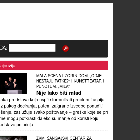
CA:
ajnovije:
MALA SCENA I ZORIN DOM, „GDJE
NESTAJU PATKE?“ I KUNSTTEATAR I
PUNCTUM, „MILA“
Nije lako biti mlad
aka predstava koja uspije formulirati problem i uspije,
z pukog dociranja, putem zaigrane izvedbe ponuditi
ešenje, zaslužuje svako poštovanje – greške koje se pri
me mogu potkrasti daleko su manje od koristi koju
edstave polučuju
ZKM: ŠANGAJSKI CENTAR ZA