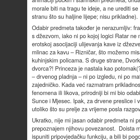
morale biti na tragu te ideje, a ne urediti 
stranu što su haljine lijepe; nisu prikladne).
Odabir predmeta također je nerazumljiv: fr
s džezvom, iako ni po kojoj logici Ratar n
erotskoj asocijaciji ulijevanja kave iz džezv
mlinac za kavu – Rizničar, što možemo mi
kuhinjskim policama. S druge strane, Dvorkin
dvorca?! Princeza je nastala kao potomak(?)
– drvenog pladnja – ni po izgledu, ni po mat
zajedničko. Kada već razmatram prikladnost
fenomena ili likova, prirodniji bi mi bio oda
Sunce i Mjesec. Ipak, za drvene preslice i
utoliko što su prelje za vrijeme posla razgova
Ukratko, nije mi jasan odabir predmeta ni pr
prepoznajem njihovu povezanost. Doista misl
ispuniti pripovjedačku funkciju, a bili bi pog