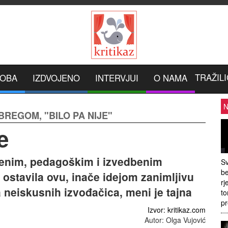
TRAŽILI
ROBA
IZDVOJENO
INTERVJUI
O NAMA
N
BREGOM, "BILO PA NIJE"
e
venim, pedagoškim i izvedbenim
Sv
be
ostavila ovu, inače idejom zanimljivu
rj
neiskusnih izvođačica, meni je tajna
to
pr
Izvor: kritikaz.com
Autor: Olga Vujović