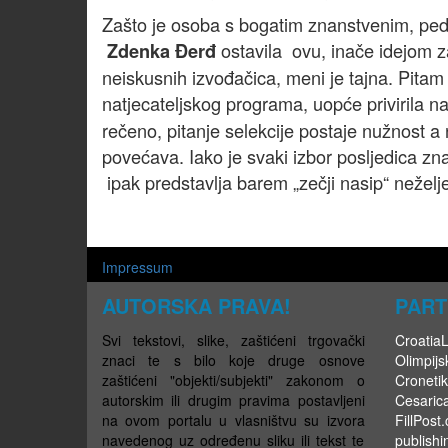
Zašto je osoba s bogatim znanstvenim, ped
ostavila ovu, inače idejom z
Zdenka Đerđ
neiskusnih izvođačica, meni je tajna. Pitam 
natjecateljskog programa, uopće privirila n
rečeno, pitanje selekcije postaje nužnost a n
povećava. Iako je svaki izbor posljedica zna
ipak predstavlja barem „zečji nasip“ neželje
Impressum
AUTORSKA PRAVA!
PART
Svi tekstovi, slike, zaštićeni trgovački
CroatiaLi
znaci te s bilo koje druge osnove
Olimpijsk
zaštićeni "objekti/subjekti" zakonom o
Cronetik
autorskim ili drugim pravima postavljeni
Cesaric
na ovom portalu u vlasništvu su izvora
FillPost
navedenog uz određenu sliku ili tekst te
publishi