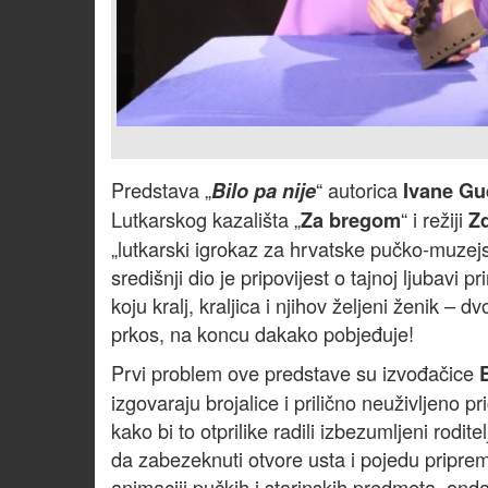
Predstava „
“ autorica
Bilo pa nije
Ivane Gu
Lutkarskog kazališta „
“ i režiji
Za bregom
Z
„lutkarski igrokaz za hrvatske pučko-muzej
središnji dio je pripovijest o tajnoj ljubavi
koju kralj, kraljica i njihov željeni ženik – 
prkos, na koncu dakako pobjeđuje!
Prvi problem ove predstave su izvođačice
izgovaraju brojalice i prilično neuživljeno 
kako bi to otprilike radili izbezumljeni rodite
da zabezeknuti otvore usta i pojedu priprem
animaciji pučkih i starinskih predmeta, ond