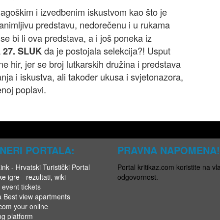
agoškim i izvedbenim iskustvom kao što je
animljivu predstavu, nedorečenu i u rukama
se bi li ova predstava, a i još poneka iz
a
da je postojala selekcija?! Usput
27. SLUK
e hir, jer se broj lutkarskih družina i predstava
nja i iskustva, ali također ukusa i svjetonazora,
noj poplavi.
NERI PORTALA:
PRAVNA NAPOMENA!
nk - Hrvatski Turistički Portal
Portal kritikaz.com koristite na vla
e igre - rezultati, wiki
odgovornost.
 event tickets
a Best view apartments
.com your online
ng platform