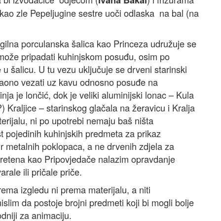
Ivana Bakal
se kao zle Pepeljugine sestre uoči odlaska na bal (na
agilna porculanska šalica kao Princeza udružuje se
e može pripadati kuhinjskom posuđu, osim po
e u šalicu. U tu vezu uključuje se drveni starinski
saono vezati uz kavu odnosno posuđe na
ja je lončić, dok je veliki aluminijski lonac – Kula
 Kraljice – starinskog glačala na žeravicu i Kralja
erijalu, ni po upotrebi nemaju baš ništa
 pojedinih kuhinjskih predmeta za prikaz
bir metalnih poklopaca, a ne drvenih zdjela za
 vretena kao Pripovjedače nalazim opravdanje
rale ili pričale priče.
ema izgledu ni prema materijalu, a niti
im da postoje brojni predmeti koji bi mogli bolje
odniji za animaciju.