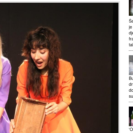
Ša
je
dj
fr
ta
Bu
dr
do
s
'O