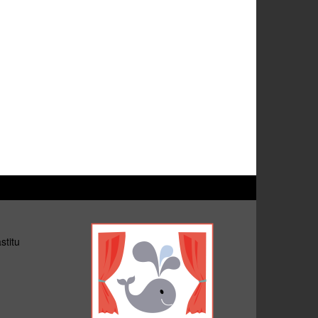
stitu