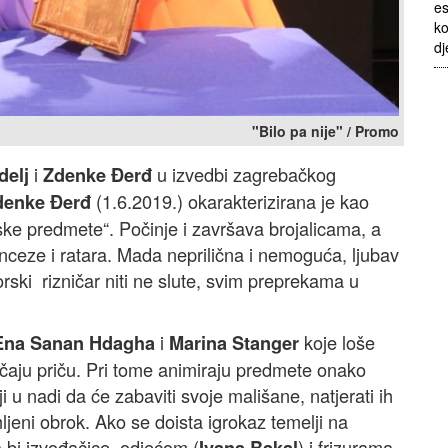
es
ko
dj
"Bilo pa nije" / Promo
i
u izvedbi zagrebačkog
delj
Zdenke Đerđ
(1.6.2019.) okarakterizirana je kao
denke Đerđ
ske predmete“. Počinje i završava brojalicama, a
 princeze i ratara. Mada neprilična i nemoguća, ljubav
dvorski rizničar niti ne slute, svim preprekama u
i
koje loše
Ena Sanan Hdagha
Marina Stanger
pričaju priču. Pri tome animiraju predmete onako
lji u nadi da će zabaviti svoje mališane, natjerati ih
ljeni obrok. Ako se doista igrokaz temelji na
a bi izvođačice odjećom (
) i frizurama