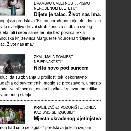
DRAMSKU UMJETNOST, „PISMO
NEROĐENOM DJETETU“
Dijete je talac. Život nas ima.
ngajska predstava 'Pismo nerođenom djetetu' donijela
 vrlo uvjerljivo drevni strah žene za sudbinu svojeg
eteta, ali i sebe same jer nije bez pokrića rekla
ancuska književnica Marguerite Yourcenar: 'Dijete je
lac. Život nas ima.'
ZKM, "MALA POVIJEST
NEJEDNAKOSTI"
Ništa novo pod suncem
dući da su zbivanja u prošlosti tek 'dekorativno'
ugačija od suvremenih, moglo se predstavom, umjesto
padljive slikovnice, ostvariti prikaz i relevantna kritika
uvremenog stanja
KRALJEVAČKO POZORIŠTE, „ONDA
KAD SMO SE IZGUBILI“
Mjesta ukradenog djetinjstva
nda kad smo se izgubili' predstava je koja svojom