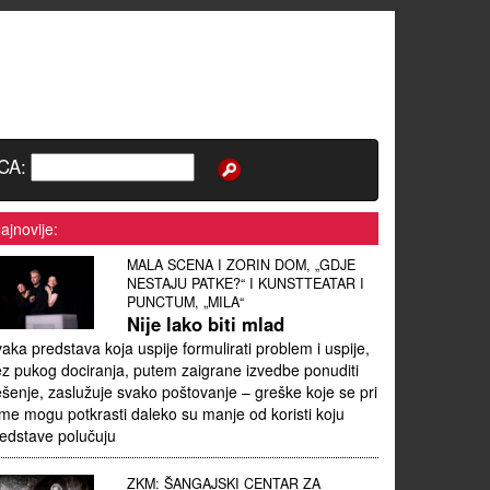
CA:
ajnovije:
MALA SCENA I ZORIN DOM, „GDJE
NESTAJU PATKE?“ I KUNSTTEATAR I
PUNCTUM, „MILA“
Nije lako biti mlad
aka predstava koja uspije formulirati problem i uspije,
z pukog dociranja, putem zaigrane izvedbe ponuditi
ešenje, zaslužuje svako poštovanje – greške koje se pri
me mogu potkrasti daleko su manje od koristi koju
edstave polučuju
ZKM: ŠANGAJSKI CENTAR ZA