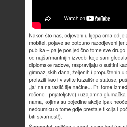
Nakon što nas, odjeveni u lijepa crna odijel
mobitel, pojave se potpuno razodjeveni jer 
publika – pa je posljedično tome sve drugo s
od najšarmantnijih izvedbi koje sam gledal
diplomske radove, raspravljaju o suštini kaz
gimnazijskih dana, željenih i propuštenih u
prolazili kao i vlastite kazališne statuse, p
„ja“ na najrazličitije načine... Pri tome izme
rečeno - prijateljstvo) i uzajamna glumačka
nama, kojima su pojedine akcije ipak neoče
nedoumicu o tome gdje prestaje fikcija i poči
biti stvarnost!).
Šarmantni, odlično uigrani, nesputani (ne st