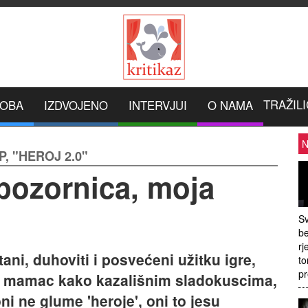
TRAŽILI
ROBA
IZDVOJENO
INTERVJUI
O NAMA
N
, "HEROJ 2.0"
 pozornica, moja
Sv
be
rj
ani, duhoviti i posvećeni užitku igre,
to
pr
 su mamac kako kazališnim sladokuscima,
ni ne glume 'heroje', oni to jesu