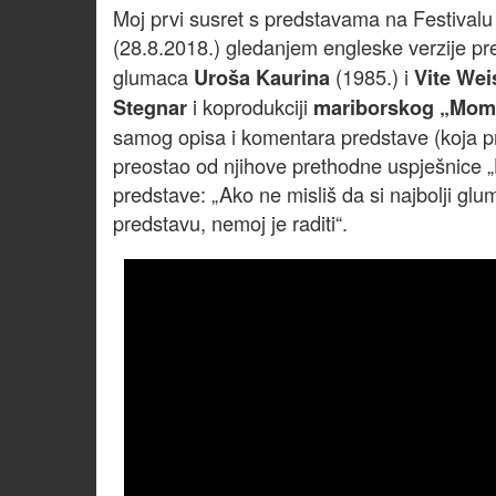
Moj prvi susret s predstavama na Festivalu 
(28.8.2018.) gledanjem engleske verzije pr
glumaca
(1985.) i
Uroša Kaurina
Vite Wei
i koprodukciji
Stegnar
mariborskog „Mom
samog opisa i komentara predstave (koja pr
preostao od njihove prethodne uspješnice „He
predstave: „Ako ne misliš da si najbolji glu
predstavu, nemoj je raditi“.