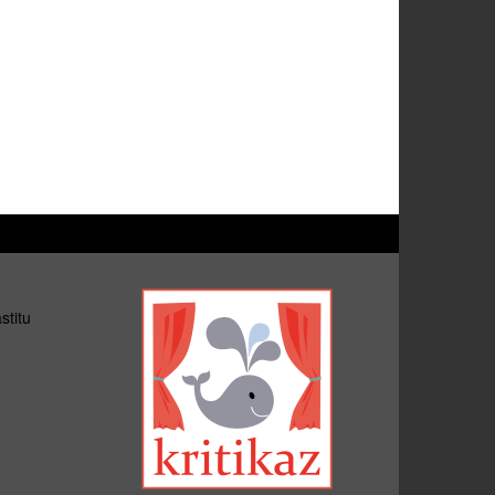
stitu