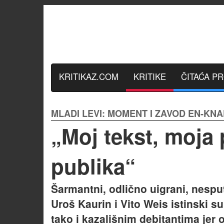
KRITIKAZ.COM
KRITIKE
ČITAĆA P
MLADI LEVI: MOMENT I ZAVOD EN-KNAP
„Moj tekst, moja
publika“
Šarmantni, odlično uigrani, nesput
Uroš Kaurin i Vito Weis istinski
tako i kazališnim debitantima jer o