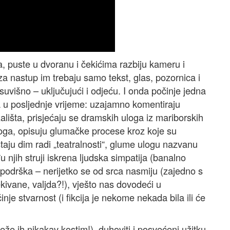
a, puste u dvoranu i čekićima razbiju kameru i
za nastup im trebaju samo tekst, glas, pozornica i
uvišno – uključujući i odjeću. I onda počinje jedna
a u posljednje vrijeme: uzajamno komentiraju
ališta, prisjećaju se dramskih uloga iz mariborskih
loga, opisuju glumačke procese kroz koje su
uštaju dim radi „teatralnosti“, glume ulogu nazvanu
đu njih struji iskrena ljudska simpatija (banalno
 podrška – nerijetko se od srca nasmiju (zajedno s
kivane, valjda?!), vješto nas dovodeći u
nje stvarnost (i fikcija je nekome nekada bila ili će
eže ih nikakav kostim!), duhoviti i posvećeni užitku