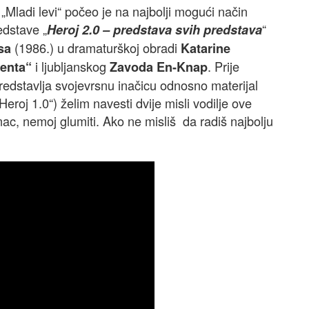
„Mladi levi“ počeo je na najbolji mogući način
edstave „
“
Heroj 2.0 – predstava svih predstava
(1986.) u dramaturškoj obradi
sa
Katarine
i ljubljanskog
. Prije
enta“
Zavoda En-Knap
edstavlja svojevrsnu inačicu odnosno materijal
roj 1.0“) želim navesti dvije misli vodilje ove
mac, nemoj glumiti. Ako ne misliš da radiš najbolju