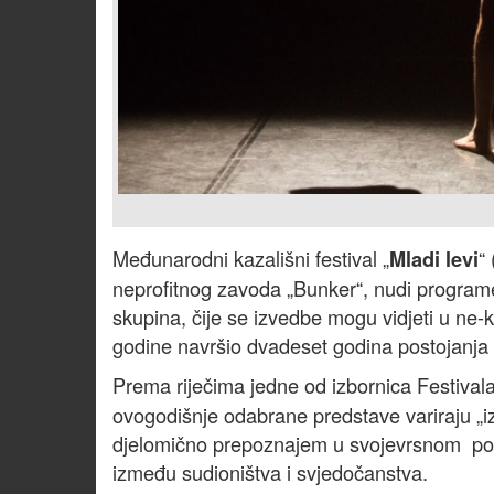
Međunarodni kazališni festival „
“
Mladi levi
neprofitnog zavoda „Bunker“, nudi programe
skupina, čije se izvedbe mogu vidjeti u ne-
godine navršio dvadeset godina postojanja i 
Prema riječima jedne od izbornica Festivala
ovogodišnje odabrane predstave variraju „i
djelomično prepoznajem u svojevrsnom po
između sudioništva i svjedočanstva.