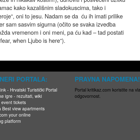
amac kako kazališnim sladokuscima, tako i
oje“, oni to jesu. Nadam se da ću ih imati prilike
jer sam sasvim sigurna (očito se svaka izvedba
možda vremenom i oni meni, pa ću kad – tad postati
 fear, when Ljubo is here“).
NERI PORTALA:
PRAVNA NAPOMENA!
nk - Hrvatski Turistički Portal
Portal kritikaz.com koristite na vla
e igre - rezultati, wiki
odgovornost.
 event tickets
a Best view apartments
.com your online
ng platform