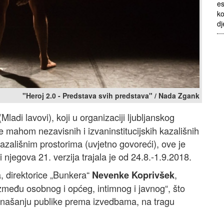
es
ko
dj
"Heroj 2.0 - Predstava svih predstava" / Nada Zgank
 (Mladi lavovi), koji u organizaciji ljubljanskog
 mahom nezavisnih i izvaninstitucijskih kazališnih
kazališnim prostorima (uvjetno govoreći), ove je
njegova 21. verzija trajala je od 24.8.-1.9.2018.
, direktorice „Bunkera“
,
Nevenke Koprivšek
zmeđu osobnog i općeg, intimnog i javnog“, što
našanju publike prema izvedbama, na tragu