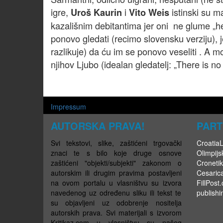
igre,
i
istinski su m
Uroš Kaurin
Vito Weis
kazališnim debitantima jer oni ne glume „her
ponovo gledati (recimo slovensku verziju), 
razlikuje) da ću im se ponovo veseliti . A 
njihov Ljubo (idealan gledatelj: „There is no
Impressum
AUTORSKA PRAVA!
PART
Svi tekstovi, slike, zaštićeni trgovački
CroatiaLi
znaci te s bilo koje druge osnove
Olimpijsk
zaštićeni "objekti/subjekti" zakonom o
Cronetik
autorskim ili drugim pravima postavljeni
Cesaric
na ovom portalu u vlasništvu su izvora
FillPost
navedenog uz određenu sliku ili tekst te
publishi
su objavljeni uz odobrenje nositelja
autorskih prava. Svi materijali s izvorom
Kritikaz.com u vlasništvu su našeg