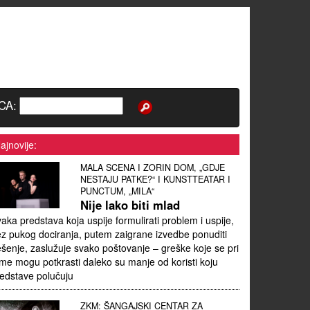
CA:
ajnovije:
MALA SCENA I ZORIN DOM, „GDJE
NESTAJU PATKE?“ I KUNSTTEATAR I
PUNCTUM, „MILA“
Nije lako biti mlad
aka predstava koja uspije formulirati problem i uspije,
z pukog dociranja, putem zaigrane izvedbe ponuditi
ešenje, zaslužuje svako poštovanje – greške koje se pri
me mogu potkrasti daleko su manje od koristi koju
edstave polučuju
ZKM: ŠANGAJSKI CENTAR ZA