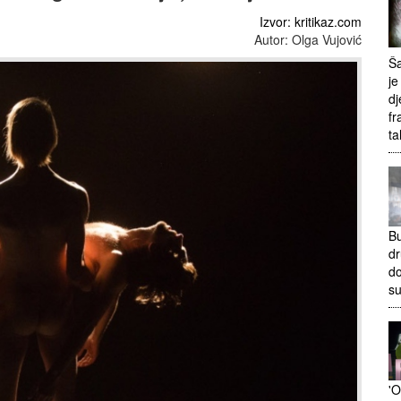
Izvor: kritikaz.com
Autor: Olga Vujović
Ša
je
dj
fr
ta
Bu
dr
do
s
'O