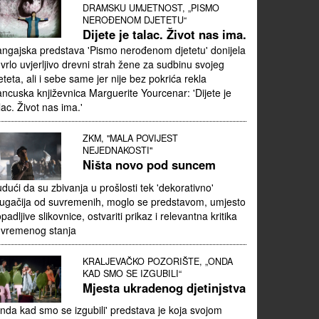
DRAMSKU UMJETNOST, „PISMO
NEROĐENOM DJETETU“
Dijete je talac. Život nas ima.
ngajska predstava 'Pismo nerođenom djetetu' donijela
 vrlo uvjerljivo drevni strah žene za sudbinu svojeg
eteta, ali i sebe same jer nije bez pokrića rekla
ancuska književnica Marguerite Yourcenar: 'Dijete je
lac. Život nas ima.'
ZKM, "MALA POVIJEST
NEJEDNAKOSTI"
Ništa novo pod suncem
dući da su zbivanja u prošlosti tek 'dekorativno'
ugačija od suvremenih, moglo se predstavom, umjesto
padljive slikovnice, ostvariti prikaz i relevantna kritika
uvremenog stanja
KRALJEVAČKO POZORIŠTE, „ONDA
KAD SMO SE IZGUBILI“
Mjesta ukradenog djetinjstva
nda kad smo se izgubili' predstava je koja svojom