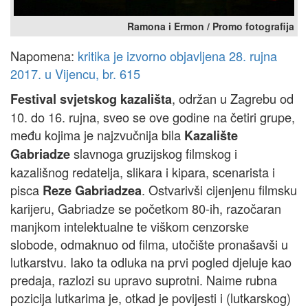
Ramona i Ermon / Promo fotografija
Napomena:
kritika je izvorno objavljena 28. rujna
2017. u Vijencu, br. 615
, održan u Zagrebu od
Festival svjetskog kazališta
10. do 16. rujna, sveo se ove godine na četiri grupe,
među kojima je najzvučnija bila
Kazalište
slavnoga gruzijskog filmskog i
Gabriadze
kazališnog redatelja, slikara i kipara, scenarista i
pisca
. Ostvarivši cijenjenu filmsku
Reze Gabriadzea
karijeru, Gabriadze se početkom 80-ih, razočaran
manjkom intelektualne te viškom cenzorske
slobode, odmaknuo od filma, utočište pronašavši u
lutkarstvu. Iako ta odluka na prvi pogled djeluje kao
predaja, razlozi su upravo suprotni. Naime rubna
pozicija lutkarima je, otkad je povijesti i (lutkarskog)