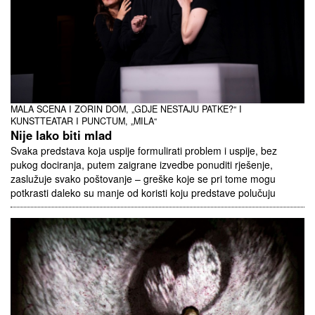
MALA SCENA I ZORIN DOM, „GDJE NESTAJU PATKE?“ I
KUNSTTEATAR I PUNCTUM, „MILA“
Nije lako biti mlad
Svaka predstava koja uspije formulirati problem i uspije, bez
pukog dociranja, putem zaigrane izvedbe ponuditi rješenje,
zaslužuje svako poštovanje – greške koje se pri tome mogu
potkrasti daleko su manje od koristi koju predstave polučuju