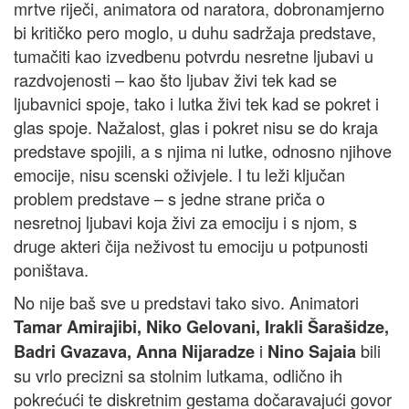
mrtve riječi, animatora od naratora, dobronamjerno
bi kritičko pero moglo, u duhu sadržaja predstave,
tumačiti kao izvedbenu potvrdu nesretne ljubavi u
razdvojenosti – kao što ljubav živi tek kad se
ljubavnici spoje, tako i lutka živi tek kad se pokret i
glas spoje. Nažalost, glas i pokret nisu se do kraja
predstave spojili, a s njima ni lutke, odnosno njihove
emocije, nisu scenski oživjele. I tu leži ključan
problem predstave – s jedne strane priča o
nesretnoj ljubavi koja živi za emociju i s njom, s
druge akteri čija neživost tu emociju u potpunosti
poništava.
No nije baš sve u predstavi tako sivo. Animatori
Tamar Amirajibi, Niko Gelovani, Irakli Šarašidze,
i
bili
Badri Gvazava, Anna Nijaradze
Nino Sajaia
su vrlo precizni sa stolnim lutkama, odlično ih
pokrećući te diskretnim gestama dočaravajući govor