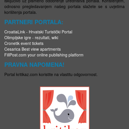
isključivo uz pismeno odobrenje uredništva portala. Korištenjem,
odnosno pregledavanjem našeg portala slažete se s uvjetima
korištenja portala.
PARTNERI PORTALA:
CroatiaLink - Hrvatski Turistički Portal
Olimpijske igre - rezultati, wiki
Cronetik event tickets
Cesarica Best view apartments
FillPost.com your online publishing platform
PRAVNA NAPOMENA!
Portal kritikaz.com koristite na vlastitu odgovornost.