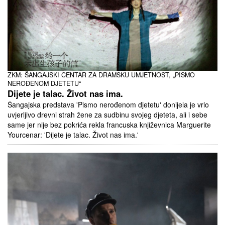
ZKM: ŠANGAJSKI CENTAR ZA DRAMSKU UMJETNOST, „PISMO
NEROĐENOM DJETETU“
Dijete je talac. Život nas ima.
Šangajska predstava 'Pismo nerođenom djetetu' donijela je vrlo
uvjerljivo drevni strah žene za sudbinu svojeg djeteta, ali i sebe
same jer nije bez pokrića rekla francuska književnica Marguerite
Yourcenar: 'Dijete je talac. Život nas ima.'