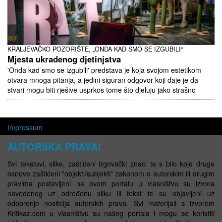
KRALJEVAČKO POZORIŠTE, „ONDA KAD SMO SE IZGUBILI“
Mjesta ukradenog djetinjstva
'Onda kad smo se izgubili' predstava je koja svojom estetikom
otvara mnoga pitanja, a jedini siguran odgovor koji daje je da
stvari mogu biti rješive usprkos tome što djeluju jako strašno
Impressum
AUTORSKA PRAVA!
Svi tekstovi, slike, zaštićeni trgovački znaci te s bilo koje druge
osnove zaštićeni "objekti/subjekti" zakonom o autorskim ili drugim
pravima postavljeni na ovom portalu u vlasništvu su izvora
navedenog uz određenu sliku ili tekst te su objavljeni uz
odobrenje nositelja autorskih prava. Svi materijali s izvorom
Kritikaz.com u vlasništvu su našeg portala i mogu se koristiti