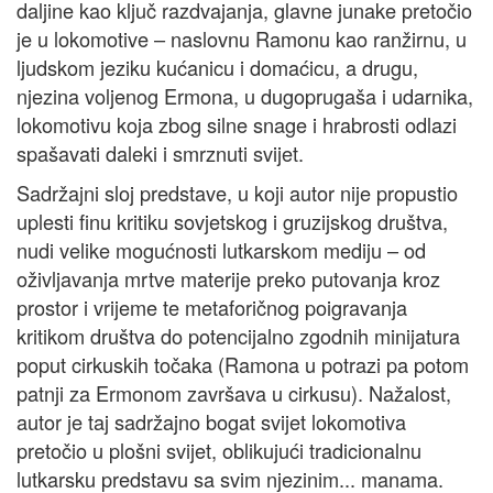
daljine kao ključ razdvajanja, glavne junake pretočio
je u lokomotive – naslovnu Ramonu kao ranžirnu, u
ljudskom jeziku kućanicu i domaćicu, a drugu,
njezina voljenog Ermona, u dugoprugaša i udarnika,
lokomotivu koja zbog silne snage i hrabrosti odlazi
spašavati daleki i smrznuti svijet.
Sadržajni sloj predstave, u koji autor nije propustio
uplesti finu kritiku sovjetskog i gruzijskog društva,
nudi velike mogućnosti lutkarskom mediju – od
oživljavanja mrtve materije preko putovanja kroz
prostor i vrijeme te metaforičnog poigravanja
kritikom društva do potencijalno zgodnih minijatura
poput cirkuskih točaka (Ramona u potrazi pa potom
patnji za Ermonom završava u cirkusu). Nažalost,
autor je taj sadržajno bogat svijet lokomotiva
pretočio u plošni svijet, oblikujući tradicionalnu
lutkarsku predstavu sa svim njezinim... manama.