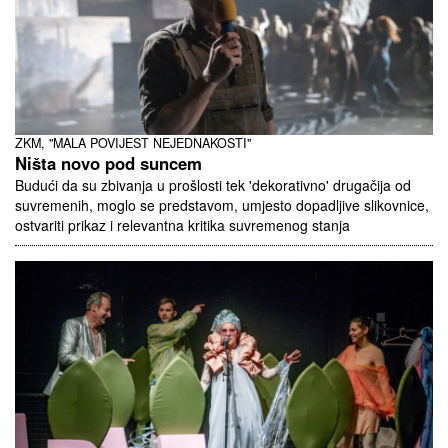
ZKM, "MALA POVIJEST NEJEDNAKOSTI"
Ništa novo pod suncem
Budući da su zbivanja u prošlosti tek 'dekorativno' drugačija od
suvremenih, moglo se predstavom, umjesto dopadljive slikovnice,
ostvariti prikaz i relevantna kritika suvremenog stanja