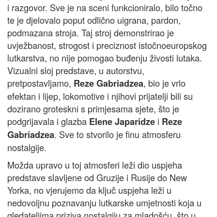
i razgovor. Sve je na sceni funkcioniralo, bilo točno
te je djelovalo poput odlično uigrana, pardon,
podmazana stroja. Taj stroj demonstrirao je
uvježbanost, strogost i preciznost istočnoeuropskog
lutkarstva, no nije pomogao buđenju živosti lutaka.
Vizualni sloj predstave, u autorstvu,
pretpostavljamo,
, bio je vrlo
Reze Gabriadzea
efektan i lijep, lokomotive i njihovi prijatelji bili su
dozirano groteskni s primjesama sjete, što je
podgrijavala i glazba
i
Elene Japaridze
Reze
. Sve to stvorilo je finu atmosferu
Gabriadzea
nostalgije.
Možda upravo u toj atmosferi leži dio uspjeha
predstave slavljene od Gruzije i Rusije do New
Yorka, no vjerujemo da ključ uspjeha leži u
nedovoljnu poznavanju lutkarske umjetnosti koja u
gledateljima priziva nostalgiju za mladošću, što u