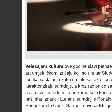
ove godine slavi petnae
Velesajam kulture
art umjetničkom izričaju koji se unutar Stu
točaka sastajanja kako umjetnika tako i publ
karakteriziraju suradnje, a kroz radionice
će sa svojim radom i tehnikama koje koriste
naši stari znanci: Lunar u suradnji s Ron
Bengezom te Chez, Sarme i novosadski gost