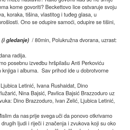
nema kome govoriti? Beckettovo lice ostvaruje svoju
, koraka, tišina, vlastitog i tuđeg glasa, u
rošlosti. Ono se odupire samoći, odupire se tišini,
/ 80min, Polukružna dvorana, uzrast:
(i gledanje)
 dana radija.
mo posebnu izvedbu hršpilašu Anti Perkoviću
 knjiga i albuma. Sav prihod ide u dobrotvorne
Ljubica Letinić, Ivana Rushaidat, Dino
Plužarić, Nina Bajsić, Pavlica Bajsić Brazzoduro uz
uka: Dino Brazzoduro, Ivan Zelić, Ljubica Letinić,
slim da nas prije svega uči da ponovo otkrivamo
rugih ljudi i riječi i značenja i zvukova koji su oko