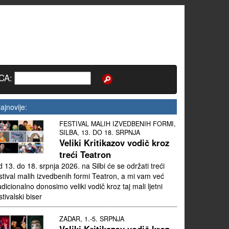
CA:
ajnovije:
FESTIVAL MALIH IZVEDBENIH FORMI,
SILBA, 13. DO 18. SRPNJA
Veliki Kritikazov vodič kroz
treći Teatron
 13. do 18. srpnja 2026. na Silbi će se održati treći
stival malih izvedbenih formi Teatron, a mi vam već
adicionalno donosimo veliki vodič kroz taj mali ljetni
stivalski biser
ZADAR, 1.-5. SRPNJA