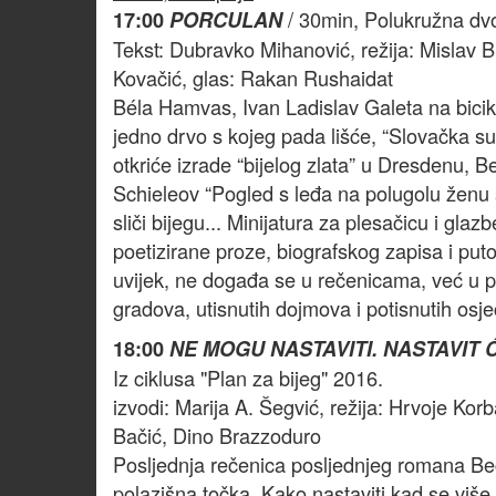
/ 30min, Polukružna dvor
17:00
PORCULAN
Tekst: Dubravko Mihanović, režija: Mislav B
Kovačić, glas: Rakan Rushaidat
Béla Hamvas, Ivan Ladislav Galeta na bicik
jedno drvo s kojeg pada lišće, “Slovačka sui
otkriće izrade “bijelog zlata” u Dresdenu, B
Schieleov “Pogled s leđa na polugolu ženu s
sliči bijegu... Minijatura za plesačicu i gla
poetizirane proze, biografskog zapisa i puto
uvijek, ne događa se u rečenicama, već u p
gradova, utisnutih dojmova i potisnutih osje
18:00
NE MOGU NASTAVITI. NASTAVIT 
Iz ciklusa "Plan za bijeg" 2016.
izvodi: Marija A. Šegvić, režija: Hrvoje Kor
Bačić, Dino Brazzoduro
Posljednja rečenica posljednjeg romana Beck
polazišna točka. Kako nastaviti kad se više