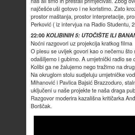
nas ali smo ih prestali primjećivati. Zbog o
najčešće uši gotovo i ne koristimo. Zato k
prostor maštanja, prostor interpretacije, pro
Perković ( iz intervjua na Radio Studentu, 
22:00
KOLIBINIH 5: UTOČIŠTE ILI BAN
Noćni razgovori uz projekcija kratkog filma
O plesu se uvijek govori kao o nečemu što n
odašiljemo i gubimo. A umjetnički radio se
Kolibi ga ne žalujemo nego tražimo na drugi
Na okruglom stolu sudjeluju umjetničke vodi
Mihanović i Pavlica Bajsić Brazzoduro, stalni
uključeni u naše projekte te naša draga pub
Razgovor moderira kazališna kritičarka Anđe
Borščak.