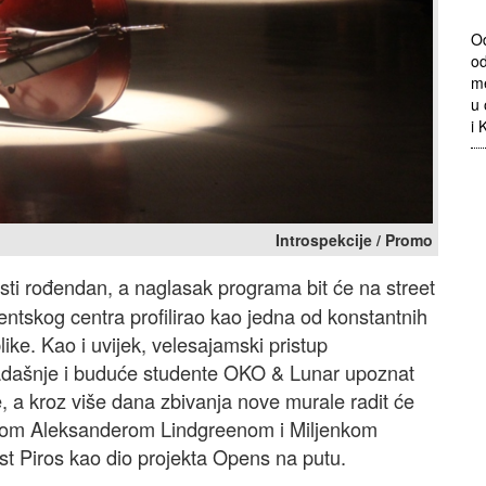
Od
od
me
u 
i 
Introspekcije / Promo
sti rođendan, a naglasak programa bit će na street
dentskog centra profilirao kao jedna od konstantnih
ike. Kao i uvijek, velesajamski pristup
 sadašnje i buduće studente OKO & Lunar upoznat
, a kroz više dana zbivanja nove murale radit će
aldom Aleksanderom Lindgreenom i Miljenkom
 Piros kao dio projekta Opens na putu.