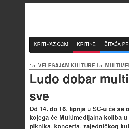
KRITIKAZ.COM
KRITIKE
ČITAĆA P
15. VELESAJAM KULTURE I 5. MULTIMEDI
Ludo dobar multi
sve
Od 14. do 16. lipnja u SC-u će se 
kojega će Multimedijalna koliba u 
piknika, koncerta, zajedničkog kuh