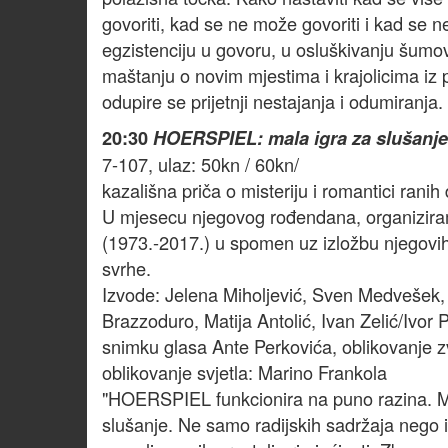
govoriti, kad se ne može govoriti i kad se 
egzistenciju u govoru, u osluškivanju šumova
maštanju o novim mjestima i krajolicima iz p
odupire se prijetnji nestajanja i odumiranja.
20:30
HOERSPIEL: mala igra za slušanje 
7-107, ulaz: 50kn / 60kn/
kazališna priča o misteriju i romantici ranih
U mjesecu njegovog rođendana, organizira
(1973.-2017.) u spomen uz izložbu njegovih
svrhe.
Izvode: Jelena Miholjević, Sven Medvešek, 
Brazzoduro, Matija Antolić, Ivan Zelić/Ivor 
snimku glasa Ante Perkovića, oblikovanje zv
oblikovanje svjetla: Marino Frankola
"HOERSPIEL funkcionira na puno razina. Mi
slušanje. Ne samo radijskih sadržaja nego i d