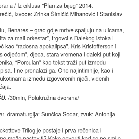
ana / Iz ciklusa "Plan za bijeg" 2014.
rečić, izvode: Zrinka Šimičić Mihanović i Stanislav
lu, Benares – grad gdje mrtve spaljuju na ulicama,
ta za mali orkestar”, trgovci s Dalekog istoka i
eč kao “radosna apokalipsa”, Kris Kristofferson i
 odjećom”, djeca, stara vremena i daleki put koji
zbenika, “Porculan” kao tekst traži put između
pisa. I ne pronalazi ga. Ono najintimnije, kao i
ukotinama između izgovorenih riječi, viđenih
ćaja.
/30min, Polukružna dvorana/
ĆU
.
bar, dramaturgija: Sunčica Sodar, zvuk: Antonija
ettove Trilogije postaje i prva rečenica i
 ne može nastaviti? Kako govoriti kad se ne smije