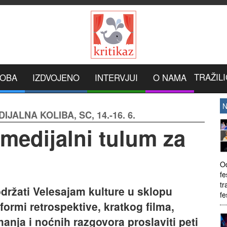
TRAŽILI
ROBA
IZDVOJENO
INTERVJUI
O NAMA
N
JALNA KOLIBA, SC, 14.-16. 6.
medijalni tulum za
Od
fe
tr
održati Velesajam kulture u sklopu
fe
formi retrospektive, kratkog filma,
anja i noćnih razgovora proslaviti peti