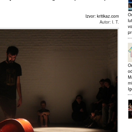
Od
Izvor: kritikaz.com
lu
Autor: I. T.
vo
pr
Od
od
Ma
mi
Ig