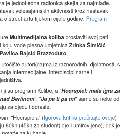
 je jednotjedna radionica skejta za najmlađe.
stavak velesajamskih aktivnosti kroz nastavak
 o street artu tijekom cijele godine.
Program
ture
proslaviti svoj peti
Multimedijalna koliba
ji koju vode plesna umjetnica
Zrinka Šimičić
.
Pavlica Bajsić Brazzoduro
točište autori(ca)ma iz raznorodnih djelatnosti, s
anja intermedijalne, interdisciplinarne i
jedništva.
nji su programi Kolibe, a "
Hoerspiel: mala igra za
", "
" samo su neke od
 nad Berlinom
Ja pa ti pa mi
aju za djecu i odrasle.
osim "Hoerspiela“ (
Igorovu kritiku pročitajte ovdje
)
u 60kn (45kn za student(ic)e i umirovljene), dok je
o povrće za kuhanje.