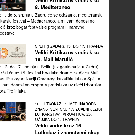
Veliki Kritikazov vodič kroz
8. Mediteraneo
 1. do 5. srpnja u Zadru će se održati 8. mediteranski
tkarski festival – Mediteraneo, a mi vam donosimo
dič kroz bogat festivalski program i, naravno,
edstave
SPLIT (I ZADAR), 13. DO 17. TRAVNJA
Veliki Kritikazov vodič kroz
19. Mali Marulić
 13. do 17. travnja u Splitu (uz gostovanje u Zadru)
ržat će se 19. festival hrvatske drame za djecu Mali
rulić u organizaciji Gradskog kazališta lutaka Split, a
 vam donosimo program predstava uz riječi izbornika
ora Tretinjaka
16. LUTKOKAZ I 1. MEĐUNARODNI
ZNANSTVENI SKUP „VIZUALNI JEZICI
LUTKARSTVA“, VIROVITICA, 29.
OŽUJKA DO 1. TRAVNJA
Veliki vodič kroz 16.
Lutkokaz i znanstveni skup