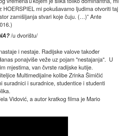
vog vremena u kojem je slika toliko dominantna, mi
roz HOERSPIEL mi pokušavamo ljudima otvoriti taj
stor zamišljanja stvari koje čuju. (…)” Ante
2016.)
/u dvorištu/
ANA?
astaje i nestaje. Radijske valove također
 danas ponajviše veže uz pojam "nestajanja". U
m mjestima, van čvrste radijske kutije.
teljice Multimedijalne kolibe Zrinka Šimičić
 suradnici i suradnice, studentice i studenti
lika.
la Vidović, a autor kratkog filma je Mario