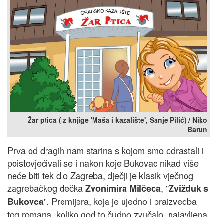
Žar ptica (iz knjige 'Maša i kazalište', Sanje Pilić) / Niko
Barun
Prva od dragih nam starina s kojom smo odrastali i
poistovjećivali se i nakon koje Bukovac nikad više
neće biti tek dio Zagreba, dječji je klasik vječnog
zagrebačkog dečka
, "
Zvonimira Milčeca
Zvižduk s
". Premijera, koja je ujedno i praizvedba
Bukovca
tog romana, koliko god to čudno zvučalo, najavljena