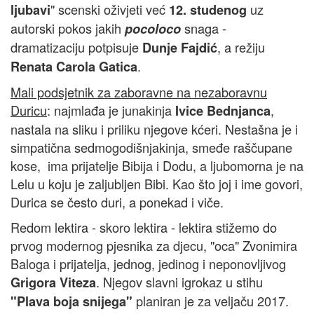
" scenski oživjeti već
uz
ljubavi
12. studenog
autorski pokos jakih
snaga -
pocoloco
dramatizaciju potpisuje
, a režiju
Dunje Fajdić
.
Renata Carola Gatica
Mali podsjetnik za zaboravne na nezaboravnu
Duricu
: najmlađa je junakinja
,
Ivice Bednjanca
nastala na sliku i priliku njegove kćeri. Nestašna je i
simpatična sedmogodišnjakinja, smeđe raščupane
kose, ima prijatelje Bibija i Dodu, a ljubomorna je na
Lelu u koju je zaljubljen Bibi. Kao što joj i ime govori,
Durica se često duri, a ponekad i viče.
Redom lektira - skoro lektira - lektira stižemo do
prvog modernog pjesnika za djecu, "oca" Zvonimira
Baloga i prijatelja, jednog, jedinog i neponovljivog
. Njegov slavni igrokaz u stihu
Grigora Viteza
planiran je za veljaču 2017.
"Plava boja snijega"