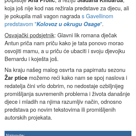
Ana Prolić
Slađana Kilibarda
koja još nije kod nas režirala predstave za djecu, ali
je pokupila mali vagon nagrada
s Gavellinom
predstavom "
"
.
Kolovoz u okrugu Osage
Osvajački podsjetnik
: Glavni lik romana dječak
Antun priča nam priču kako je tata ponovo morao
osvojiti mamu, a u priču će ubaciti i svoju djevojku
Bernardu i koješta još.
Na kraju našeg malog osvrta na papirnatu sezonu
možemo reći kako nam se spoj naslova i
Žar ptice
redatelja čini vrlo dobrim, no nedostaje ozbiljnijeg
promišljanja suvremenih problema i života današnje
djece i mladih na njima razumljiv način, odnosno
predstava po novim tekstovima ili promišljenih
autorskih projekata.
Najnovije: