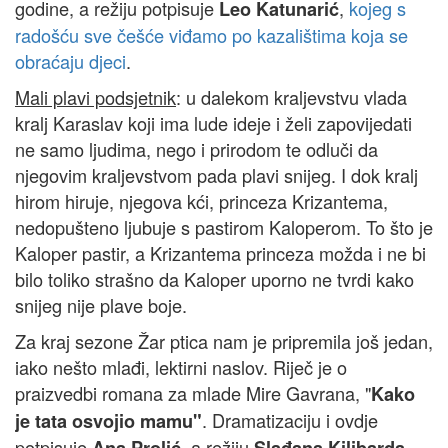
godine, a režiju potpisuje
,
kojeg s
Leo Katunarić
radošću sve češće viđamo po kazalištima koja se
obraćaju djeci
.
Mali plavi podsjetnik
: u dalekom kraljevstvu vlada
kralj Karaslav koji ima lude ideje i želi zapovijedati
ne samo ljudima, nego i prirodom te odluči da
njegovim kraljevstvom pada plavi snijeg. I dok kralj
hirom hiruje, njegova kći, princeza Krizantema,
nedopušteno ljubuje s pastirom Kaloperom. To što je
Kaloper pastir, a Krizantema princeza možda i ne bi
bilo toliko strašno da Kaloper uporno ne tvrdi kako
snijeg nije plave boje.
Za kraj sezone Žar ptica nam je pripremila još jedan,
iako nešto mlađi, lektirni naslov. Riječ je o
praizvedbi romana za mlade Mire Gavrana, "
Kako
. Dramatizaciju i ovdje
je tata osvojio mamu"
potpisuje
, a režiju
,