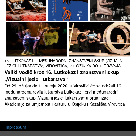
16. LUTKOKAZ I 1. MEĐUNARODNI ZNANSTVENI SKUP „VIZUALNI
JEZICI LUTKARSTVA“, VIROVITICA, 29. OŽUJKA DO 1. TRAVNJA
Veliki vodič kroz 16. Lutkokaz i znanstveni skup
„Vizualni jezici lutkarstva“
Od 29. ožujka do 1. travnja 2026. u Virovitici će se održati 16.
međunarodna revija lutkarstva Lutkokaz i prvi međunarodni
znanstveni skup „Vizualni jezici lutkarstva“ u organizaciji
Akademije za umjetnost i kulturu u Osijeku i Kazališta Virovitica
Impressum