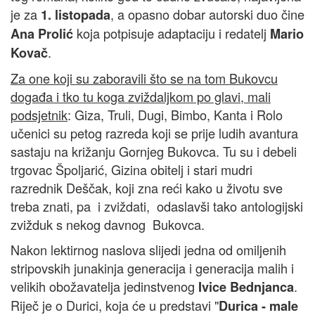
je za
, a opasno dobar autorski duo čine
1. listopada
koja potpisuje adaptaciju i redatelj
Ana Prolić
Mario
.
Kovač
Za one koji su zaboravili što se na tom Bukovcu
događa i tko tu koga zviždaljkom po glavi, mali
podsjetnik
: Giza, Truli, Dugi, Bimbo, Kanta i Rolo
učenici su petog razreda koji se prije ludih avantura
sastaju na križanju Gornjeg Bukovca. Tu su i debeli
trgovac Špoljarić, Gizina obitelj i stari mudri
razrednik Deščak, koji zna reći kako u životu sve
treba znati, pa i zviždati, odaslavši tako antologijski
zvižduk s nekog davnog Bukovca.
Nakon lektirnog naslova slijedi jedna od omiljenih
stripovskih junakinja generacija i generacija malih i
velikih obožavatelja jedinstvenog
.
Ivice Bednjanca
Riječ je o Durici, koja će u predstavi "
Durica - male