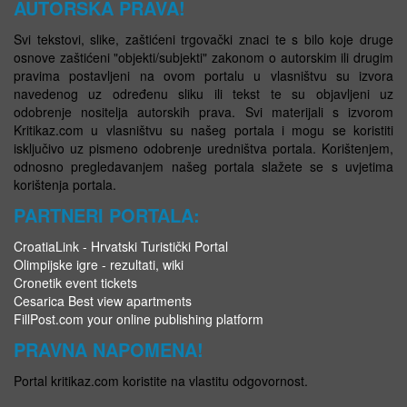
AUTORSKA PRAVA!
Svi tekstovi, slike, zaštićeni trgovački znaci te s bilo koje druge
osnove zaštićeni "objekti/subjekti" zakonom o autorskim ili drugim
pravima postavljeni na ovom portalu u vlasništvu su izvora
navedenog uz određenu sliku ili tekst te su objavljeni uz
odobrenje nositelja autorskih prava. Svi materijali s izvorom
Kritikaz.com u vlasništvu su našeg portala i mogu se koristiti
isključivo uz pismeno odobrenje uredništva portala. Korištenjem,
odnosno pregledavanjem našeg portala slažete se s uvjetima
korištenja portala.
PARTNERI PORTALA:
CroatiaLink - Hrvatski Turistički Portal
Olimpijske igre - rezultati, wiki
Cronetik event tickets
Cesarica Best view apartments
FillPost.com your online publishing platform
PRAVNA NAPOMENA!
Portal kritikaz.com koristite na vlastitu odgovornost.