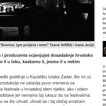
Od
hr
pr
fe
po
v
"Desnica: igre proljeća i smrti" Teatra VeRRdi / Ivana Jenjić
lja i producenta ocjenjuješ dosadašnje hrvatsko
li u toku, kaskamo li, jesmo li u nekim
U 
iz
ti
edbi godišnje u Kazalištu lutaka Zadar, što mi uz
Ma
 produkcije ne ostavlja puno vremena za
an
a festivale u hrvatskoj idem rijetko, ako i odem
pr
edstave jer nemamo taj luksuz da na festivalima
te
ra
 se što uhvati, uhvati se i taj običaj smatram
po