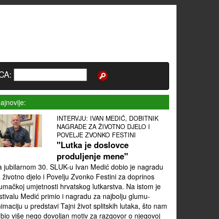
CA:
ajnovije:
INTERVJU: IVAN MEDIĆ, DOBITNIK
NAGRADE ZA ŽIVOTNO DJELO I
POVELJE ZVONKO FESTINI
"Lutka je doslovce
produljenje mene"
 jubilarnom 30. SLUK-u Ivan Medić dobio je nagradu
 životno djelo i Povelju Zvonko Festini za doprinos
umačkoj umjetnosti hrvatskog lutkarstva. Na istom je
stivalu Medić primio i nagradu za najbolju glumu-
imaciju u predstavi Tajni život splitskih lutaka, što nam
 bio više nego dovoljan motiv za razgovor o njegovoj