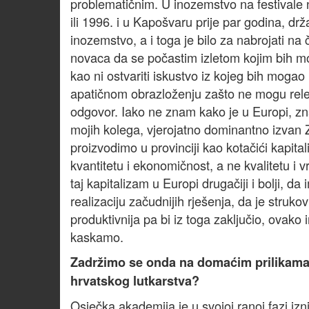
problematičnim. U inozemstvo na festivale
ili 1996. i u Kapošvaru prije par godina, d
inozemstvo, a i toga je bilo za nabrojati 
novaca da se počastim izletom kojim bih mo
kao ni ostvariti iskustvo iz kojeg bih mogao
apatičnom obrazloženju zašto ne mogu relev
odgovor. Iako ne znam kako je u Europi, zn
mojih kolega, vjerojatno dominantno izvan 
proizvodimo u provinciji kao kotačići kapital
kvantitetu i ekonomičnost, a ne kvalitetu i 
taj kapitalizam u Europi drugačiji i bolji, da
realizaciju začudnijih rješenja, da je str
produktivnija pa bi iz toga zaključio, ovak
kaskamo.
Zadržimo se onda na domaćim prilikama. K
hrvatskog lutkarstva?
Osječka akademija je u svojoj ranoj fazi izn