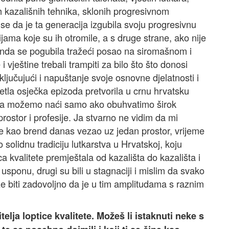
nih kazališnih tehnika, sklonih progresivnom
se da je ta generacija izgubila svoju progresivnu
ijama koje su ih otromile, a s druge strane, ako nije
, onda se pogubila tražeći posao na siromašnom i
 vještine trebali trampiti za bilo što što donosi
ljučujući i napuštanje svoje osnovne djelatnosti i
jetla osječka epizoda pretvorila u crnu hrvatsku
stva možemo naći samo ako obuhvatimo širok
prostor i profesije. Ja stvarno ne vidim da mi
 se kao brend danas vezao uz jedan prostor, vrijeme
 solidnu tradiciju lutkarstva u Hrvatskoj, koju
ica kvalitete premještala od kazališta do kazališta i
u usponu, drugi su bili u stagnaciji i mislim da svako
e biti zadovoljno da je u tim amplitudama s raznim
lja loptice kvalitete. Možeš li istaknuti neke s