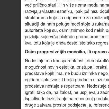
već prilično stari ili ih više nema među nama.
razvijaju vlastitu estetiku, ipak još nisu dobi
strukturama koje su odgovorne za realizaci
situaciji da nam poluge moći stoje u rukama
autoriteta koji su, osim iznimno kod nekih o
pozicija koje vrše blokadu prema promjeni 
kvalitetu koja je onda često isto tako regre
Osim progresivnijih moćnika, ili upravo 
Nedostaje mu transparentnosti, demokratičnos
mogućnost novih estetika, pristupa i praksi,
predstave kojih ima, ne budu iznimka nego 
egidom isplativosti i broja prodanih ulaznica 
predstava nestaje s repertoara. Nedostaje s
igrati, tako da, na žalost, ne uspijevaju zadrž
isplativo to inzistiranje na recentnoj produkc
druge zatvara prostor podsjećanja, referenc