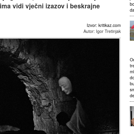
bo
ma vidi vječni izazov i beskrajne
da
Izvor: kritikaz.com
Autor: Igor Tretinjak
Od
tr
ml
do
bu
sm
d