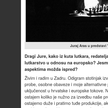
Juraj Aras u predstavi 
Dragi Jure, kako iz kuta lutkara, redate
lutkarstvo u odnosu na europsko? Jesmo 
aspektima možda ispred?
Živim i radim u Zadru. Odigram stotinjak izv
probe, osobne obaveze i moje alternativne
uključenost u hrvatske i europske tokove. N
ostajem koliko je nužno za izvedbu naše pr
ostajemo duže i pratimo tuđe produkcije, ako