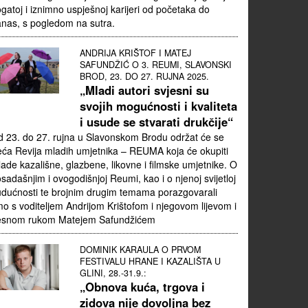
gatoj i iznimno uspješnoj karijeri od početaka do
nas, s pogledom na sutra.
ANDRIJA KRIŠTOF I MATEJ
SAFUNDŽIĆ O 3. REUMI, SLAVONSKI
BROD, 23. DO 27. RUJNA 2025.
„Mladi autori svjesni su
svojih mogućnosti i kvaliteta
i usude se stvarati drukčije“
 23. do 27. rujna u Slavonskom Brodu održat će se
eća Revija mladih umjetnika – REUMA koja će okupiti
ade kazališne, glazbene, likovne i filmske umjetnike. O
sadašnjim i ovogodišnjoj Reumi, kao i o njenoj svijetloj
dućnosti te brojnim drugim temama porazgovarali
o s voditeljem Andrijom Krištofom i njegovom lijevom i
esnom rukom Matejem Safundžićem
DOMINIK KARAULA O PRVOM
FESTIVALU HRANE I KAZALIŠTA U
GLINI, 28.-31.9.:
„Obnova kuća, trgova i
zidova nije dovoljna bez