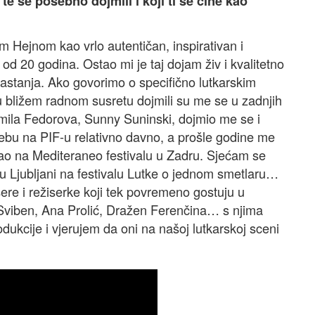
su te se posebno dojmili i koji ti se čine kao
 Hejnom kao vrlo autentičan, inspirativan i
 od 20 godina. Ostao mi je taj dojam živ i kvalitetno
astanja. Ako govorimo o specifično lutkarskim
u bližem radnom susretu dojmili su me se u zadnjih
ila Fedorova, Sunny Suninski, dojmio me se i
ebu na PIF-u relativno davno, a prošle godine me
ao na Mediteraneo festivalu u Zadru. Sjećam se
u Ljubljani na festivalu Lutke o jednom smetlaru…
ere i režiserke koji tek povremeno gostuju u
 Sviben, Ana Prolić, Dražen Ferenčina… s njima
dukcije i vjerujem da oni na našoj lutkarskoj sceni