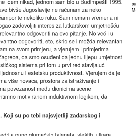
 ne idem nikad, jednom sam bio u Budimpešti 1995.
su
ržave bivše Jugoslavije ne računam za neko
M
na čamporite nekoliko ruku. Sam nemam vremena ni
gao zadovoljiti interes za lutkarskom umjetnošću
 relevantno odgovoriti na ovo pitanje. No već i u
antno odgovoriti, eto, skrio se i možda relevantan
am na svom primjeru, a vjerujem i primjerima
Zagreba, da smo osuđeni da jednu lijepu umjetnost
ističkog sistema pri tom u prvi red stavljajući
vrijednosnu i estetsku produktivnost. Vjerujem da je
 ima više novaca, prostora za istraživanje i
ukovna povezanost među dionicima scene
o intimno motiviranom induktivnom logikom, da
oji su po tebi najsvjetliji zadarskog i
jedrila puno glumačkih talenata, vještih lutkara,