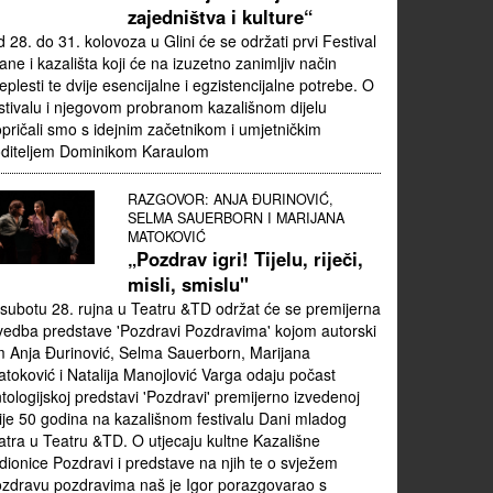
zajedništva i kulture“
 28. do 31. kolovoza u Glini će se održati prvi Festival
ane i kazališta koji će na izuzetno zanimljiv način
eplesti te dvije esencijalne i egzistencijalne potrebe. O
stivalu i njegovom probranom kazališnom dijelu
pričali smo s idejnim začetnikom i umjetničkim
oditeljem Dominikom Karaulom
RAZGOVOR: ANJA ĐURINOVIĆ,
SELMA SAUERBORN I MARIJANA
MATOKOVIĆ
„Pozdrav igri! Tijelu, riječi,
misli, smislu"
subotu 28. rujna u Teatru &TD održat će se premijerna
vedba predstave 'Pozdravi Pozdravima' kojom autorski
m Anja Đurinović, Selma Sauerborn, Marijana
toković i Natalija Manojlović Varga odaju počast
tologijskoj predstavi 'Pozdravi' premijerno izvedenoj
ije 50 godina na kazališnom festivalu Dani mladog
atra u Teatru &TD. O utjecaju kultne Kazališne
dionice Pozdravi i predstave na njih te o svježem
zdravu pozdravima naš je Igor porazgovarao s