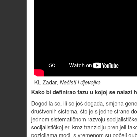
KL Zadar,
Nečisti i djevojka
Kako bi definirao fazu u kojoj se nalazi 
Dogodila se, ili se još događa, smjena gene
društvenih sistema, što je s jedne strane d
jednom sistematičnom razvoju socijalističke e
socijalističkoj eri kroz tranziciju prenijeli t
pozicijama moći, s vremenom su počeli gubi