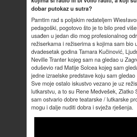
kojima si radio ili bi volio raditi, a koji 
dobar putokaz u sutra?
Pamtim rad s poljskim redateljem Wiesłavom
pedagoški, pogotovo što je to bilo pred više
usađen u jedan dio mog profesionalnog odr
režiserkama i režiserima s kojima sam bio 
dvadesetak godina Tamara Kučinović, Ljudm
Neville Tranter kojeg sam na gledao u Zagr
oduševio rad Matije Solcea kojeg sam gled
jedne izraelske predstave koju sam gledao 
Sve moje ostalo iskustvo vezano je uz režis
lutkarstvu, a to su Rene Medvešek, Zlatko
sam ostvario dobre teatarske / lutkarske pro
mogu i dalje nuditi dobra i svježa rješenja.