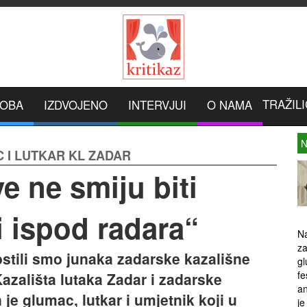
TRAŽILI
ROBA
IZDVOJENO
INTERVJUI
O NAMA
N
 I LUTKAR KL ZADAR
e ne smiju biti
ti ispod radara“
Na
za
stili smo junaka zadarske kazališne
gl
fe
azališta lutaka Zadar i zadarske
an
je glumac, lutkar i umjetnik koji u
je