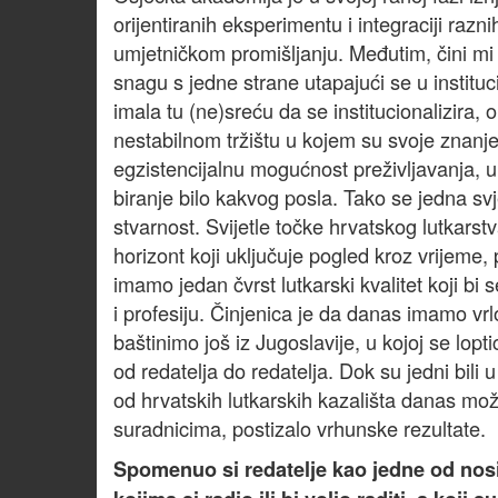
orijentiranih eksperimentu i integraciji raz
umjetničkom promišljanju. Međutim, čini mi 
snagu s jedne strane utapajući se u instituc
imala tu (ne)sreću da se institucionalizira
nestabilnom tržištu u kojem su svoje znanje i
egzistencijalnu mogućnost preživljavanja, uk
biranje bilo kakvog posla. Tako se jedna sv
stvarnost. Svijetle točke hrvatskog lutkar
horizont koji uključuje pogled kroz vrijeme, 
imamo jedan čvrst lutkarski kvalitet koji bi
i profesiju. Činjenica je da danas imamo vrlo
baštinimo još iz Jugoslavije, u kojoj se lopt
od redatelja do redatelja. Dok su jedni bili 
od hrvatskih lutkarskih kazališta danas mož
suradnicima, postizalo vrhunske rezultate.
Spomenuo si redatelje kao jedne od nosite