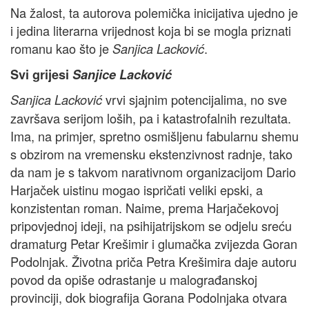
Na žalost, ta autorova polemička inicijativa ujedno je
i jedina literarna vrijednost koja bi se mogla priznati
romanu kao što je
.
Sanjica Lacković
Svi grijesi
Sanjice Lacković
vrvi sjajnim potencijalima, no sve
Sanjica Lacković
završava serijom loših, pa i katastrofalnih rezultata.
Ima, na primjer, spretno osmišljenu fabularnu shemu
s obzirom na vremensku ekstenzivnost radnje, tako
da nam je s takvom narativnom organizacijom Dario
Harjaček uistinu mogao ispričati veliki epski, a
konzistentan roman. Naime, prema Harjačekovoj
pripovjednoj ideji, na psihijatrijskom se odjelu sreću
dramaturg Petar Krešimir i glumačka zvijezda Goran
Podolnjak. Životna priča Petra Krešimira daje autoru
povod da opiše odrastanje u malograđanskoj
provinciji, dok biografija Gorana Podolnjaka otvara