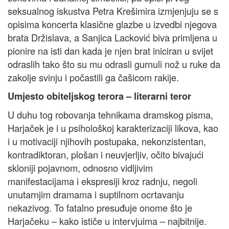
seksualnog iskustva Petra Krešimira izmjenjuju se s
opisima koncerta klasične glazbe u izvedbi njegova
brata Držislava, a Sanjica Lacković biva primljena u
pionire na isti dan kada je njen brat iniciran u svijet
odraslih tako što su mu odrasli gurnuli nož u ruke da
zakolje svinju i počastili ga čašicom rakije.
Umjesto obiteljskog terora – literarni teror
U duhu tog robovanja tehnikama dramskog pisma,
Harjaček je i u psihološkoj karakterizaciji likova, kao
i u motivaciji njihovih postupaka, nekonzistentan,
kontradiktoran, plošan i neuvjerljiv, očito bivajući
skloniji pojavnom, odnosno vidljivim
manifestacijama i ekspresiji kroz radnju, negoli
unutarnjim dramama i suptilnom ocrtavanju
nekazivog. To fatalno presuđuje onome što je
Harjačeku – kako ističe u intervjuima – najbitnije.