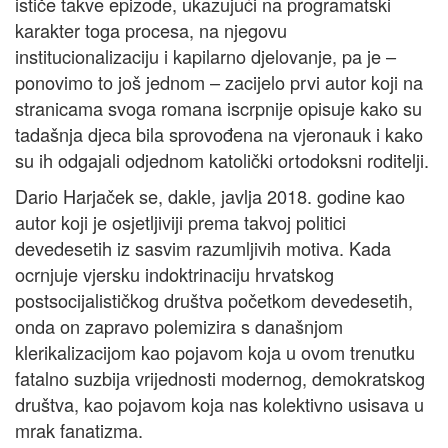
ističe takve epizode, ukazujući na programatski
karakter toga procesa, na njegovu
institucionalizaciju i kapilarno djelovanje, pa je –
ponovimo to još jednom – zacijelo prvi autor koji na
stranicama svoga romana iscrpnije opisuje kako su
tadašnja djeca bila sprovođena na vjeronauk i kako
su ih odgajali odjednom katolički ortodoksni roditelji.
Dario Harjaček se, dakle, javlja 2018. godine kao
autor koji je osjetljiviji prema takvoj politici
devedesetih iz sasvim razumljivih motiva. Kada
ocrnjuje vjersku indoktrinaciju hrvatskog
postsocijalističkog društva početkom devedesetih,
onda on zapravo polemizira s današnjom
klerikalizacijom kao pojavom koja u ovom trenutku
fatalno suzbija vrijednosti modernog, demokratskog
društva, kao pojavom koja nas kolektivno usisava u
mrak fanatizma.