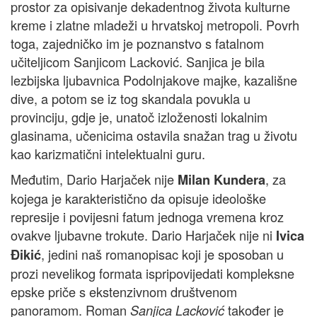
prostor za opisivanje dekadentnog života kulturne
kreme i zlatne mladeži u hrvatskoj metropoli. Povrh
toga, zajedničko im je poznanstvo s fatalnom
učiteljicom Sanjicom Lacković. Sanjica je bila
lezbijska ljubavnica Podolnjakove majke, kazališne
dive, a potom se iz tog skandala povukla u
provinciju, gdje je, unatoč izloženosti lokalnim
glasinama, učenicima ostavila snažan trag u životu
kao karizmatični intelektualni guru.
Međutim, Dario Harjaček nije
, za
Milan Kundera
kojega je karakteristično da opisuje ideološke
represije i povijesni fatum jednoga vremena kroz
ovakve ljubavne trokute. Dario Harjaček nije ni
Ivica
, jedini naš romanopisac koji je sposoban u
Đikić
prozi nevelikog formata ispripovijedati kompleksne
epske priče s ekstenzivnom društvenom
panoramom. Roman
također je
Sanjica Lacković