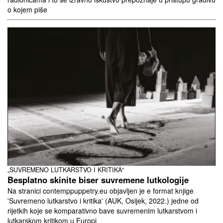
o kojem piše
„SUVREMENO LUTKARSTVO I KRITIKA“
Besplatno skinite biser suvremene lutkologije
Na stranici contemppuppetry.eu objavljen je e format knjige
'Suvremeno lutkarstvo i kritika' (AUK, Osijek, 2022.) jedne od
rijetkih koje se komparativno bave suvremenim lutkarstvom i
lutkarskom kritikom u Europi