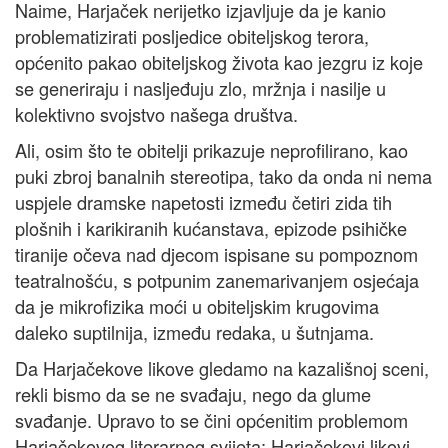
Naime, Harjaček nerijetko izjavljuje da je kanio
problematizirati posljedice obiteljskog terora,
općenito pakao obiteljskog života kao jezgru iz koje
se generiraju i nasljeđuju zlo, mržnja i nasilje u
kolektivno svojstvo našega društva.
Ali, osim što te obitelji prikazuje neprofilirano, kao
puki zbroj banalnih stereotipa, tako da onda ni nema
uspjele dramske napetosti između četiri zida tih
plošnih i karikiranih kućanstava, epizode psihičke
tiranije očeva nad djecom ispisane su pompoznom
teatralnošću, s potpunim zanemarivanjem osjećaja
da je mikrofizika moći u obiteljskim krugovima
daleko suptilnija, između redaka, u šutnjama.
Da Harjačekove likove gledamo na kazališnoj sceni,
rekli bismo da se ne svađaju, nego da glume
svađanje. Upravo to se čini općenitim problemom
Harjačekovog literarnog svijeta: Harjačekovi likovi