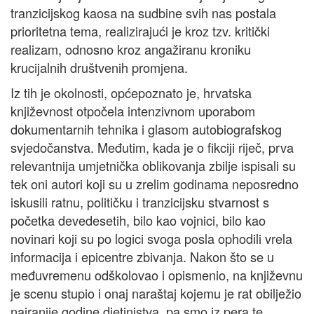
tranzicijskog kaosa na sudbine svih nas postala
prioritetna tema, realizirajući je kroz tzv. kritički
realizam, odnosno kroz angažiranu kroniku
krucijalnih društvenih promjena.
Iz tih je okolnosti, općepoznato je, hrvatska
književnost otpočela intenzivnom uporabom
dokumentarnih tehnika i glasom autobiografskog
svjedočanstva. Međutim, kada je o fikciji riječ, prva
relevantnija umjetnička oblikovanja zbilje ispisali su
tek oni autori koji su u zrelim godinama neposredno
iskusili ratnu, političku i tranzicijsku stvarnost s
početka devedesetih, bilo kao vojnici, bilo kao
novinari koji su po logici svoga posla ophodili vrela
informacija i epicentre zbivanja. Nakon što se u
međuvremenu odškolovao i opismenio, na književnu
je scenu stupio i onaj naraštaj kojemu je rat obilježio
najranije godine djetinjstva, pa smo iz pera te