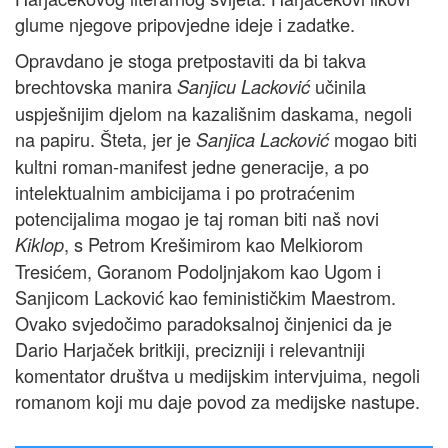
glume njegove pripovjedne ideje i zadatke.
Opravdano je stoga pretpostaviti da bi takva
brechtovska manira
učinila
Sanjicu Lacković
uspješnijim djelom na kazališnim daskama, negoli
na papiru. Šteta, jer je
mogao biti
Sanjica Lacković
kultni roman-manifest jedne generacije, a po
intelektualnim ambicijama i po protraćenim
potencijalima mogao je taj roman biti naš novi
, s Petrom Krešimirom kao Melkiorom
Kiklop
Tresićem, Goranom Podoljnjakom kao Ugom i
Sanjicom Lacković kao feminističkim Maestrom.
Ovako svjedočimo paradoksalnoj činjenici da je
Dario Harjaček britkiji, precizniji i relevantniji
komentator društva u medijskim intervjuima, negoli
romanom koji mu daje povod za medijske nastupe.