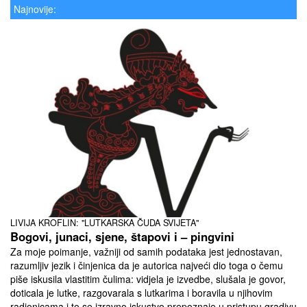
Najnovije:
LIVIJA KROFLIN: "LUTKARSKA ČUDA SVIJETA"
Bogovi, junaci, sjene, štapovi i – pingvini
Za moje poimanje, važniji od samih podataka jest jednostavan,
razumljiv jezik i činjenica da je autorica najveći dio toga o čemu
piše iskusila vlastitim čulima: vidjela je izvedbe, slušala je govor,
doticala je lutke, razgovarala s lutkarima i boravila u njihovim
radionicama i to se izravno iskustvo prepoznaje u pristupu gradivu