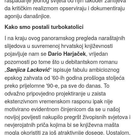
raspadanje jednog svijeta od njih također zahtijeva
da kritičkim realizmom opserviraju i dokumentiraju
agoniju današnjice.
Kako smo postali turbokatolici
I na kraju ovog panoramskog pregleda naraštajnih
slijedova u suvremenoj hrvatskoj književnosti
pojavljuje nam se
, vrijedan
Dario Harjaček
pozornosti po tome što u debitantskom romanu
„
“ ispisuje fabulu ambicioznog
Sanjica Lacković
epskog zahvata od '60-ih godina prošloga stoljeća
preko prijelomne '90-e, pa sve do danas. To
odvažno pripovjedno projektiranje u zaista
ekstenzivnom vremenskom rasponu ipak nije
motivirano evidentnom činjenicom da se u našoj
novijoj povijesti nakupilo pregršt živopisnih svjetova i
nevjerojatnih priča kojima bi se književna mašta
mogla okoristiti za još atraktivnije dosege. Uostalom,