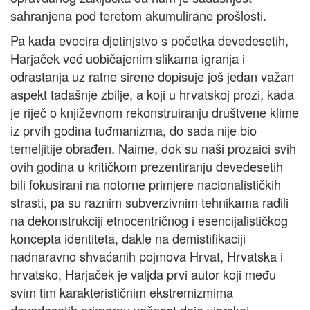
sahranjena pod teretom akumulirane prošlosti.
Pa kada evocira djetinjstvo s početka devedesetih,
Harjaček već uobičajenim slikama igranja i
odrastanja uz ratne sirene dopisuje još jedan važan
aspekt tadašnje zbilje, a koji u hrvatskoj prozi, kada
je riječ o književnom rekonstruiranju društvene klime
iz prvih godina tuđmanizma, do sada nije bio
temeljitije obrađen. Naime, dok su naši prozaici svih
ovih godina u kritičkom prezentiranju devedesetih
bili fokusirani na notorne primjere nacionalističkih
strasti, pa su raznim subverzivnim tehnikama radili
na dekonstrukciji etnocentričnog i esencijalističkog
koncepta identiteta, dakle na demistifikaciji
nadnaravno shvaćanih pojmova Hrvat, Hrvatska i
hrvatsko, Harjaček je valjda prvi autor koji među
svim tim karakterističnim ekstremizmima