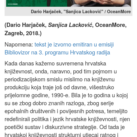
Dario Harjaček, "Sanjica Lacković" / OceanMore
(Dario Harjaček,
Sanjica Lacković
, OceanMore,
Zagreb, 2018.)
Napomena:
tekst je izvorno emitiran u emisiji
Bibliovizor na 3. programu Hrvatskog radija
Kada danas kažemo suvremena hrvatska
književnost, onda, naravno, pod tim pojmom u
periodizacijskom smislu mislimo na književnu
produkciju koja traje još od davne, višestruko
prijelomne godine, 1990-e. Bila je to godina u kojoj
su se zbog dobro znanih razloga, zbog serije
epohalnih društvenih i povijesnih potresa, temeljito
redefinirali politika i jezik hrvatske književnosti, njen
poetički sustav i diskurzivne strategije. Od tada je
hrvatskoj književnosti strukturni utjecaj ratnog i