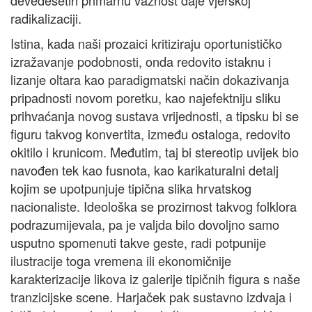
devedesetih primarnu važnost daje vjerskoj
radikalizaciji.
Istina, kada naši prozaici kritiziraju oportunističko
izražavanje podobnosti, onda redovito istaknu i
lizanje oltara kao paradigmatski način dokazivanja
pripadnosti novom poretku, kao najefektniju sliku
prihvaćanja novog sustava vrijednosti, a tipsku bi se
figuru takvog konvertita, između ostaloga, redovito
okitilo i krunicom. Međutim, taj bi stereotip uvijek bio
navođen tek kao fusnota, kao karikaturalni detalj
kojim se upotpunjuje tipična slika hrvatskog
nacionaliste. Ideološka se prozirnost takvog folklora
podrazumijevala, pa je valjda bilo dovoljno samo
usputno spomenuti takve geste, radi potpunije
ilustracije toga vremena ili ekonomičnije
karakterizacije likova iz galerije tipičnih figura s naše
tranzicijske scene. Harjaček pak sustavno izdvaja i