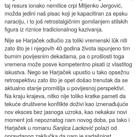
taj resurs ionako nemilice crpi Miljenko Jergović,
možda jedini naš pisac koji je kapacitiran za epsku
naraciju, i to još retrostalgičnim gomilanjem stilskih
figura iz riznice tradicionalnog kazivanja.
Nije se Harjaček odlučio za toliki vremenski lûk niti
zato što je i njegovih 40 godina života ispunjeno tim
burnim povijesnim dekadama, pa o prošlosti toga
vremena može posve kompetentno pisati iz vlastitog
iskustva. Nego se Harjaček upustio u tako opsežnu
retrospektivu zato što je opet došao trenutak da se
aktualno stanje promišlja u povijesnoj perspektivi.
Na kraju krajeva, nitko nije toliko kratke pameti da
tekuće društvene konflikte doživi kao iznenađujuće
nov eksces bez jasnoga uzroka, kao nekakav novi
moment još nepoznatog nam novog doba, pa tako i
Harjaček u romanu
polazi od
Sanjica Lacković
opravdanog zaključka da nam je sadašnjost