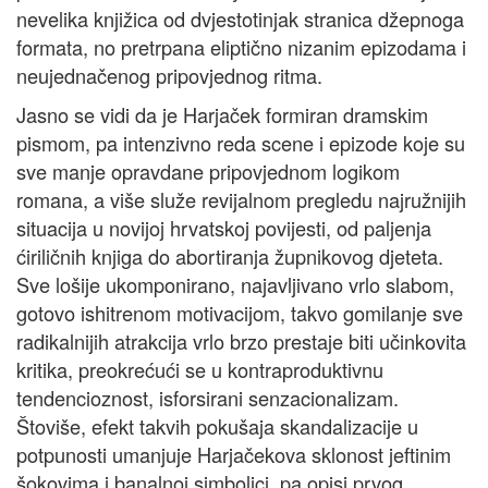
nevelika knjižica od dvjestotinjak stranica džepnoga
formata, no pretrpana eliptično nizanim epizodama i
neujednačenog pripovjednog ritma.
Jasno se vidi da je Harjaček formiran dramskim
pismom, pa intenzivno reda scene i epizode koje su
sve manje opravdane pripovjednom logikom
romana, a više služe revijalnom pregledu najružnijih
situacija u novijoj hrvatskoj povijesti, od paljenja
ćiriličnih knjiga do abortiranja župnikovog djeteta.
Sve lošije ukomponirano, najavljivano vrlo slabom,
gotovo ishitrenom motivacijom, takvo gomilanje sve
radikalnijih atrakcija vrlo brzo prestaje biti učinkovita
kritika, preokrećući se u kontraproduktivnu
tendencioznost, isforsirani senzacionalizam.
Štoviše, efekt takvih pokušaja skandalizacije u
potpunosti umanjuje Harjačekova sklonost jeftinim
šokovima i banalnoj simbolici, pa opisi prvog