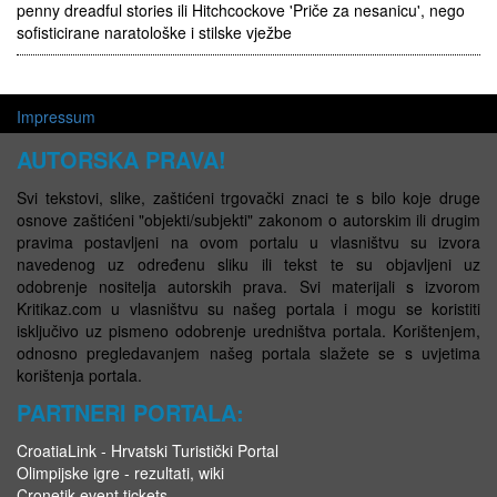
penny dreadful stories ili Hitchcockove 'Priče za nesanicu', nego
sofisticirane naratološke i stilske vježbe
Impressum
AUTORSKA PRAVA!
Svi tekstovi, slike, zaštićeni trgovački znaci te s bilo koje druge
osnove zaštićeni "objekti/subjekti" zakonom o autorskim ili drugim
pravima postavljeni na ovom portalu u vlasništvu su izvora
navedenog uz određenu sliku ili tekst te su objavljeni uz
odobrenje nositelja autorskih prava. Svi materijali s izvorom
Kritikaz.com u vlasništvu su našeg portala i mogu se koristiti
isključivo uz pismeno odobrenje uredništva portala. Korištenjem,
odnosno pregledavanjem našeg portala slažete se s uvjetima
korištenja portala.
PARTNERI PORTALA:
CroatiaLink - Hrvatski Turistički Portal
Olimpijske igre - rezultati, wiki
Cronetik event tickets