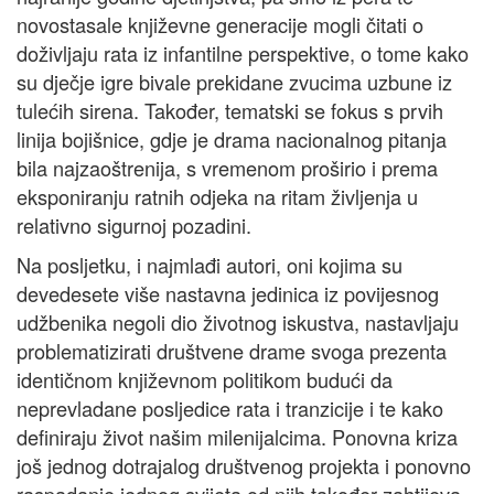
novostasale književne generacije mogli čitati o
doživljaju rata iz infantilne perspektive, o tome kako
su dječje igre bivale prekidane zvucima uzbune iz
tulećih sirena. Također, tematski se fokus s prvih
linija bojišnice, gdje je drama nacionalnog pitanja
bila najzaoštrenija, s vremenom proširio i prema
eksponiranju ratnih odjeka na ritam življenja u
relativno sigurnoj pozadini.
Na posljetku, i najmlađi autori, oni kojima su
devedesete više nastavna jedinica iz povijesnog
udžbenika negoli dio životnog iskustva, nastavljaju
problematizirati društvene drame svoga prezenta
identičnom književnom politikom budući da
neprevladane posljedice rata i tranzicije i te kako
definiraju život našim milenijalcima. Ponovna kriza
još jednog dotrajalog društvenog projekta i ponovno