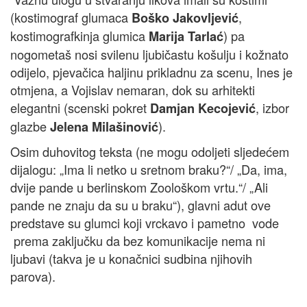
(kostimograf glumaca
,
Boško Jakovljević
kostimografkinja glumica
) pa
Marija Tarlać
nogometaš nosi svilenu ljubičastu košulju i kožnato
odijelo, pjevačica haljinu prikladnu za scenu, Ines je
otmjena, a Vojislav nemaran, dok su arhitekti
elegantni (scenski pokret
, izbor
Damjan Kecojević
glazbe
).
Jelena Milašinović
Osim duhovitog teksta (ne mogu odoljeti sljedećem
dijalogu: „Ima li netko u sretnom braku?“/ „Da, ima,
dvije pande u berlinskom Zoološkom vrtu.“/ „Ali
pande ne znaju da su u braku“), glavni adut ove
predstave su glumci koji vrckavo i pametno vode
prema zaključku da bez komunikacije nema ni
ljubavi (takva je u konačnici sudbina njihovih
parova).