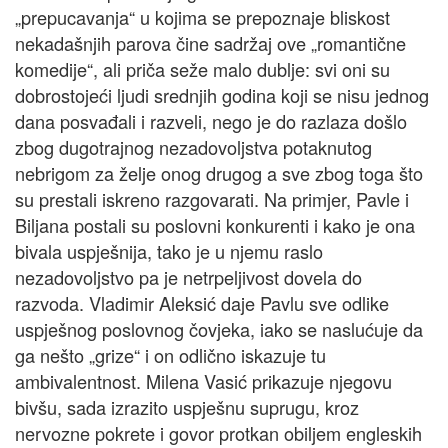
„prepucavanja“ u kojima se prepoznaje bliskost
nekadašnjih parova čine sadržaj ove „romantične
komedije“, ali priča seže malo dublje: svi oni su
dobrostojeći ljudi srednjih godina koji se nisu jednog
dana posvađali i razveli, nego je do razlaza došlo
zbog dugotrajnog nezadovoljstva potaknutog
nebrigom za želje onog drugog a sve zbog toga što
su prestali iskreno razgovarati. Na primjer, Pavle i
Biljana postali su poslovni konkurenti i kako je ona
bivala uspješnija, tako je u njemu raslo
nezadovoljstvo pa je netrpeljivost dovela do
razvoda. Vladimir Aleksić daje Pavlu sve odlike
uspješnog poslovnog čovjeka, iako se naslućuje da
ga nešto „grize“ i on odlično iskazuje tu
ambivalentnost. Milena Vasić prikazuje njegovu
bivšu, sada izrazito uspješnu suprugu, kroz
nervozne pokrete i govor protkan obiljem engleskih