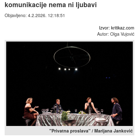
komunikacije nema ni ljubavi
Objavljeno: 4.2.2026. 12:18:51
Izvor: kritikaz.com
Autor: Olga Vujović
"Privatna proslava" / Marijana Janković