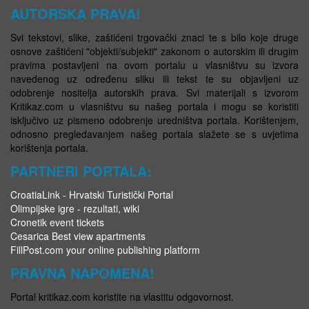
AUTORSKA PRAVA!
Svi tekstovi, slike, zaštićeni trgovački znaci te s bilo koje druge
osnove zaštićeni "objekti/subjekti" zakonom o autorskim ili drugim
pravima postavljeni na ovom portalu u vlasništvu su izvora
navedenog uz određenu sliku ili tekst te su objavljeni uz
odobrenje nositelja autorskih prava. Svi materijali s izvorom
Kritikaz.com u vlasništvu su našeg portala i mogu se koristiti
isključivo uz pismeno odobrenje uredništva portala. Korištenjem,
odnosno pregledavanjem našeg portala slažete se s uvjetima
korištenja portala.
PARTNERI PORTALA:
CroatiaLink - Hrvatski Turistički Portal
Olimpijske igre - rezultati, wiki
Cronetik event tickets
Cesarica Best view apartments
FillPost.com your online publishing platform
PRAVNA NAPOMENA!
Portal kritikaz.com koristite na vlastitu odgovornost.