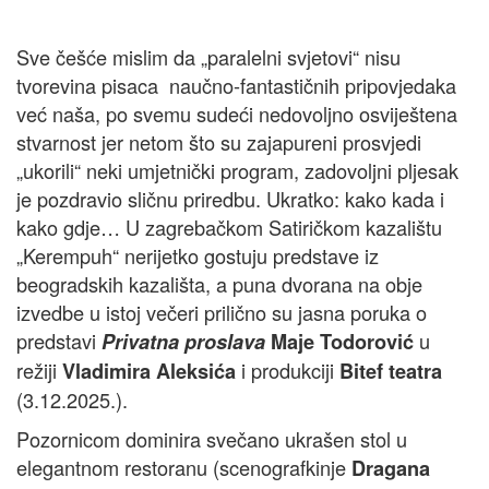
Sve češće mislim da „paralelni svjetovi“ nisu
tvorevina pisaca naučno-fantastičnih pripovjedaka
već naša, po svemu sudeći nedovoljno osviještena
stvarnost jer netom što su zajapureni prosvjedi
„ukorili“ neki umjetnički program, zadovoljni pljesak
je pozdravio sličnu priredbu. Ukratko: kako kada i
kako gdje… U zagrebačkom Satiričkom kazalištu
„Kerempuh“ nerijetko gostuju predstave iz
beogradskih kazališta, a puna dvorana na obje
izvedbe u istoj večeri prilično su jasna poruka o
predstavi
u
Privatna proslava
Maje Todorović
režiji
i produkciji
Vladimira Aleksića
Bitef teatra
(3.12.2025.).
Pozornicom dominira svečano ukrašen stol u
elegantnom restoranu (scenografkinje
Dragana