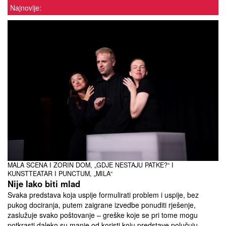
Najnovije:
MALA SCENA I ZORIN DOM, „GDJE NESTAJU PATKE?“ I
KUNSTTEATAR I PUNCTUM, „MILA“
Nije lako biti mlad
Svaka predstava koja uspije formulirati problem i uspije, bez
pukog dociranja, putem zaigrane izvedbe ponuditi rješenje,
zaslužuje svako poštovanje – greške koje se pri tome mogu
potkrasti daleko su manje od koristi koju predstave polučuju