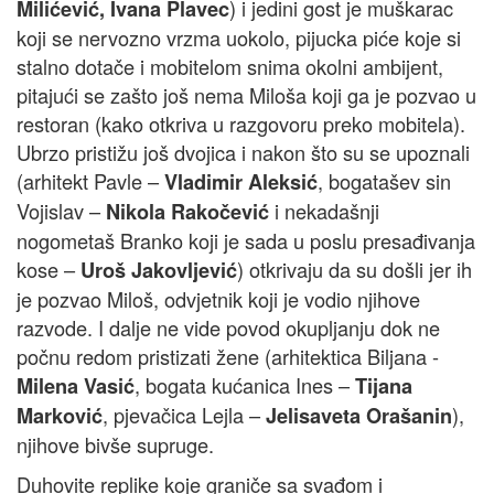
) i jedini gost je muškarac
Milićević, Ivana Plavec
koji se nervozno vrzma uokolo, pijucka piće koje si
stalno dotače i mobitelom snima okolni ambijent,
pitajući se zašto još nema Miloša koji ga je pozvao u
restoran (kako otkriva u razgovoru preko mobitela).
Ubrzo pristižu još dvojica i nakon što su se upoznali
(arhitekt Pavle –
, bogatašev sin
Vladimir Aleksić
Vojislav –
i nekadašnji
Nikola Rakočević
nogometaš Branko koji je sada u poslu presađivanja
kose –
) otkrivaju da su došli jer ih
Uroš Jakovljević
je pozvao Miloš, odvjetnik koji je vodio njihove
razvode. I dalje ne vide povod okupljanju dok ne
počnu redom pristizati žene (arhitektica Biljana -
, bogata kućanica Ines –
Milena Vasić
Tijana
, pjevačica Lejla –
),
Marković
Jelisaveta Orašanin
njihove bivše supruge.
Duhovite replike koje graniče sa svađom i