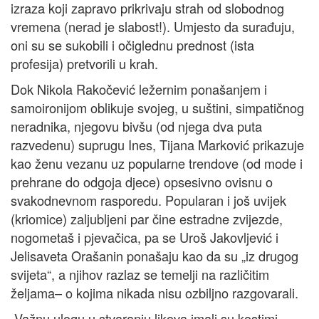
izraza koji zapravo prikrivaju strah od slobodnog
vremena (nerad je slabost!). Umjesto da surađuju,
oni su se sukobili i očiglednu prednost (ista
profesija) pretvorili u krah.
Dok Nikola Rakočević ležernim ponašanjem i
samoironijom oblikuje svojeg, u suštini, simpatičnog
neradnika, njegovu bivšu (od njega dva puta
razvedenu) suprugu Ines, Tijana Marković prikazuje
kao ženu vezanu uz popularne trendove (od mode i
prehrane do odgoja djece) opsesivno ovisnu o
svakodnevnom rasporedu. Popularan i još uvijek
(kriomice) zaljubljeni par čine estradne zvijezde,
nogometaš i pjevačica, pa se Uroš Jakovljević i
Jelisaveta Orašanin ponašaju kao da su „iz drugog
svijeta“, a njihov razlaz se temelji na različitim
željama– o kojima nikada nisu ozbiljno razgovarali.
Važnu ulogu u stvaranju likova imali su kostimi