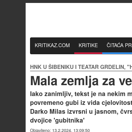
KRITIKAZ.COM
KRITIKE
ČITAĆA P
HNK U ŠIBENIKU I TEATAR GRDELIN, 
Mala zemlja za ve
Iako zanimljiv, tekst je na nekim mj
povremeno gubi iz vida cjelovitost
Darko Milas izvrsni u jasnom, čvr
dvojice 'gubitnika'
Objavljeno: 13.2.2024. 13:09:50