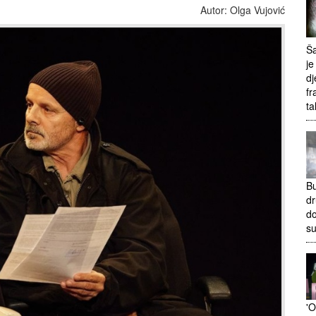
Autor: Olga Vujović
Ša
je
dj
fr
ta
Bu
dr
do
s
'O