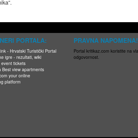
ika“.
NERI PORTALA:
PRAVNA NAPOMENA!
nk - Hrvatski Turistički Portal
Portal kritikaz.com koristite na vla
e igre - rezultati, wiki
odgovornost.
 event tickets
a Best view apartments
.com your online
ng platform