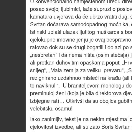
U konvencionalno namještenom uredu direkt
posao svojoj ljubimici, laže supruzi o posl
kamatara uvjerava da će ubrzo vratiti dug:
Svrtan dočarava samodopadnog moćnika, do
istinski uplaši ulazak ljutitog muškarca s 
cjelokupne imovine jer ju je ovaj bespravno s
ratovao dok su se drugi bogatili i dolazi po s
„nespretan“ i da nema ništa (osim stečaja) j
ali protkan duhovitim opaskama poput: „Hrv
snijeg“, „Mala zemlja za veliku prevaru“, „S
rezignirano uzdahnuo misleći na krađu (ali 
to naviknuli“. U braniteljevom monologu dom
preminuloj ženi (koja je bila direktorova dj
izbjegne rat)… Otkrivši da su obojica gubitnic
velebitsku osamu!
Iako zanimljiv, tekst je na nekim mjestima l
cjelovitost izvedbe, ali su zato Boris Svrtan