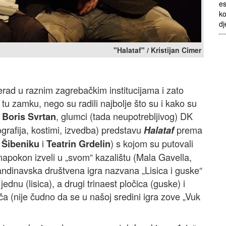
es
ko
dj
"Halataf" / Kristijan Cimer
nerad u raznim zagrebačkim institucijama i zato
tu zamku, nego su radili najbolje što su i kako su
i
, glumci (tada neupotrebljivog) DK
Boris Svrtan
ografija, kostimi, izvedba) predstavu
prema
Halataf
i
) s kojom su putovali
 Šibeniku
Teatrin Grdelin
napokon izveli u „svom“ kazalištu (Mala Gavella,
andinavska društvena igra nazvana „Lisica i guske“
jednu (lisica), a drugi trinaest pločica (guske) i
ča (nije čudno da se u našoj sredini igra zove „Vuk