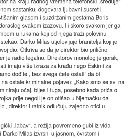
or na kraju radnog vremena telefonski „sređuje“
ovnom sastanku, dogovara ljubavni susret i
 stišanim glasom i suzdržanim gestama Boris
raslog svakom izazovu. Ili skoro svakom jer ga
bombom u rukama koji od njega traži polovinu
tekao: Darko Milas utjelovljuje branitelja koji je
voj dio. Otkriva se da je direktor bio prilično
er je radio legalno. Direktorov monolog je gorak,
ati imaju više izraza za krađu nego Eskimi za
amo dođite , bez svega ćete ostati“ da bi
i na ostale kriminalne pojave): „Kako smo se svi na
iniraju očaj, bijes i tuga, posebno kada priča o
evojka prije negoli je on otišao u Njemačku da
i, direktor i ratnik odlučuju zajedno otići u
ogički „labav“, a režija povremeno gubi iz vida
 i Darko Milas izvrsni u jasnom, čvrstom i