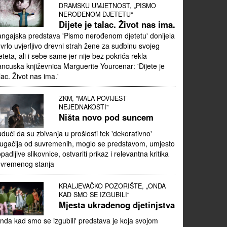
DRAMSKU UMJETNOST, „PISMO
NEROĐENOM DJETETU“
Dijete je talac. Život nas ima.
ngajska predstava 'Pismo nerođenom djetetu' donijela
 vrlo uvjerljivo drevni strah žene za sudbinu svojeg
eteta, ali i sebe same jer nije bez pokrića rekla
ancuska književnica Marguerite Yourcenar: 'Dijete je
lac. Život nas ima.'
ZKM, "MALA POVIJEST
NEJEDNAKOSTI"
Ništa novo pod suncem
dući da su zbivanja u prošlosti tek 'dekorativno'
ugačija od suvremenih, moglo se predstavom, umjesto
padljive slikovnice, ostvariti prikaz i relevantna kritika
uvremenog stanja
KRALJEVAČKO POZORIŠTE, „ONDA
KAD SMO SE IZGUBILI“
Mjesta ukradenog djetinjstva
nda kad smo se izgubili' predstava je koja svojom