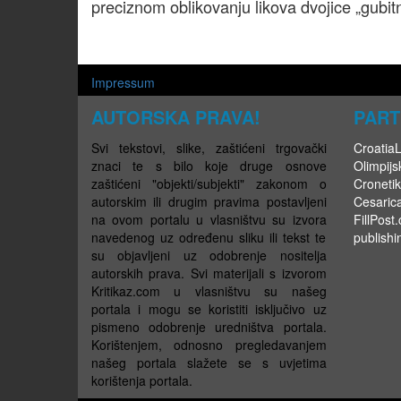
preciznom oblikovanju likova dvojice „gubitn
Impressum
AUTORSKA PRAVA!
PART
Svi tekstovi, slike, zaštićeni trgovački
CroatiaLi
znaci te s bilo koje druge osnove
Olimpijsk
zaštićeni "objekti/subjekti" zakonom o
Cronetik
autorskim ili drugim pravima postavljeni
Cesaric
na ovom portalu u vlasništvu su izvora
FillPost
navedenog uz određenu sliku ili tekst te
publishi
su objavljeni uz odobrenje nositelja
autorskih prava. Svi materijali s izvorom
Kritikaz.com u vlasništvu su našeg
portala i mogu se koristiti isključivo uz
pismeno odobrenje uredništva portala.
Korištenjem, odnosno pregledavanjem
našeg portala slažete se s uvjetima
korištenja portala.