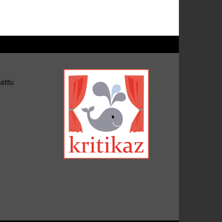
stitu