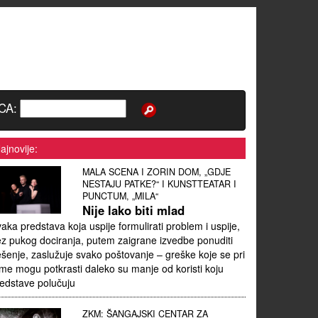
CA:
ajnovije:
MALA SCENA I ZORIN DOM, „GDJE
NESTAJU PATKE?“ I KUNSTTEATAR I
PUNCTUM, „MILA“
Nije lako biti mlad
aka predstava koja uspije formulirati problem i uspije,
z pukog dociranja, putem zaigrane izvedbe ponuditi
ešenje, zaslužuje svako poštovanje – greške koje se pri
me mogu potkrasti daleko su manje od koristi koju
edstave polučuju
ZKM: ŠANGAJSKI CENTAR ZA