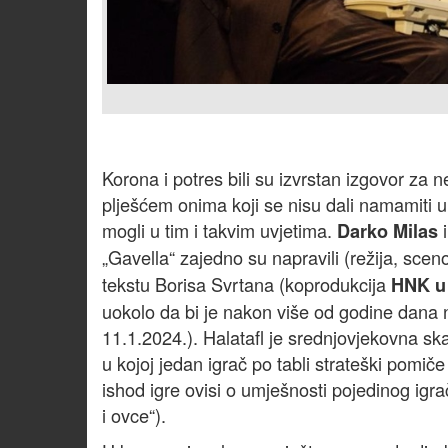
Korona i potres bili su izvrstan izgovor za 
plješćem onima koji se nisu dali namamiti u 
mogli u tim i takvim uvjetima.
Darko Milas
„Gavella“ zajedno su napravili (režija, scen
tekstu Borisa Svrtana (koprodukcija
HNK u
uokolo da bi je nakon više od godine dana 
11.1.2024.). Halatafl je srednjovjekovna sk
u kojoj jedan igrač po tabli strateški pomiče 
ishod igre ovisi o umješnosti pojedinog igra
i ovce“).