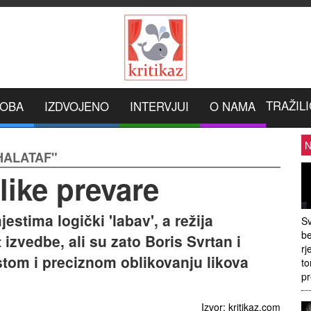
TRAŽILI
ROBA
IZDVOJENO
INTERVJUI
O NAMA
N
"HALATAF"
like prevare
estima logički 'labav', a režija
Sv
be
 izvedbe, ali su zato Boris Svrtan i
rj
stom i preciznom oblikovanju likova
to
pr
Izvor: kritikaz.com