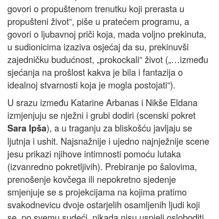
govori o propuštenom trenutku koji prerasta u
propušteni život“, piše u pratećem programu, a
govori o ljubavnoj priči koja, mada voljno prekinuta,
u sudionicima izaziva osjećaj da su, prekinuvši
zajedničku budućnost, „prokockali“ život („…između
sjećanja na prošlost kakva je bila i fantazija o
idealnoj stvarnosti koja je mogla postojati“).
U srazu između Katarine Arbanas i Nikše Eldana
izmjenjuju se nježni i grubi dodiri (scenski pokret
), a u traganju za bliskošću javljaju se
Sara Ipša
ljutnja i ushit. Najsnažnije i ujedno najnježnije scene
jesu prikazi njihove intimnosti pomoću lutaka
(izvanredno pokretljivih). Prebiranje po šalovima,
prenošenje kovčega ili nepokretno sjedenje
smjenjuje se s projekcijama na kojima pratimo
svakodnevicu dvoje ostarjelih osamljenih ljudi koji
se, po svemu sudeći, nikada nisu uspjeli osloboditi