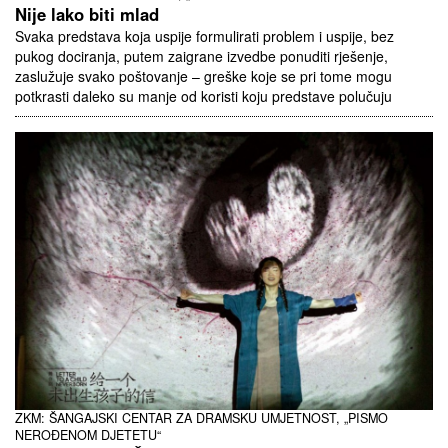
Nije lako biti mlad
Svaka predstava koja uspije formulirati problem i uspije, bez
pukog dociranja, putem zaigrane izvedbe ponuditi rješenje,
zaslužuje svako poštovanje – greške koje se pri tome mogu
potkrasti daleko su manje od koristi koju predstave polučuju
ZKM: ŠANGAJSKI CENTAR ZA DRAMSKU UMJETNOST, „PISMO
NEROĐENOM DJETETU“