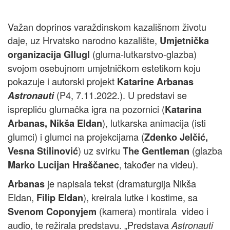
Važan doprinos varaždinskom kazališnom životu
daje, uz Hrvatsko narodno kazalište,
Umjetnička
(gluma-lutkarstvo-glazba)
organizacija Gllugl
svojom osebujnom umjetničkom estetikom koju
pokazuje i autorski projekt
Katarine Arbanas
(P4, 7.11.2022.). U predstavi se
Astronauti
isprepliću glumačka igra na pozornici (
Katarina
), lutkarska animacija (isti
Arbanas, Nikša Eldan
glumci) i glumci na projekcijama (
Zdenko Jelčić,
) uz svirku
(glazba
Vesna Stilinović
The Gentleman
, također na videu).
Marko Lucijan Hraščanec
je napisala tekst (dramaturgija Nikša
Arbanas
Eldan,
), kreirala lutke i kostime, sa
Filip Eldan
(kamera) montirala video i
Svenom Coponyjem
audio, te režirala predstavu. „Predstava
Astronauti