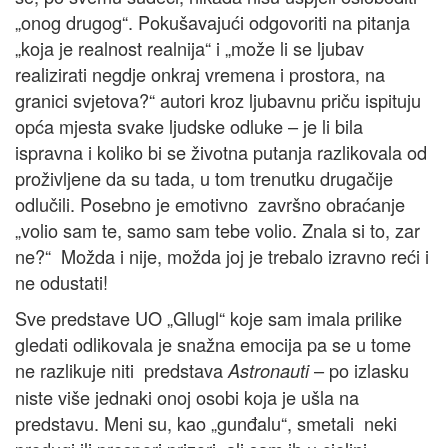
„onog drugog“. Pokušavajući odgovoriti na pitanja
„koja je realnost realnija“ i „može li se ljubav
realizirati negdje onkraj vremena i prostora, na
granici svjetova?“ autori kroz ljubavnu priču ispituju
opća mjesta svake ljudske odluke – je li bila
ispravna i koliko bi se životna putanja razlikovala od
proživljene da su tada, u tom trenutku drugačije
odlučili. Posebno je emotivno završno obraćanje
„volio sam te, samo sam tebe volio. Znala si to, zar
ne?“ Možda i nije, možda joj je trebalo izravno reći i
ne odustati!
Sve predstave UO „Gllugl“ koje sam imala prilike
gledati odlikovala je snažna emocija pa se u tome
ne razlikuje niti predstava
– po izlasku
Astronauti
niste više jednaki onoj osobi koja je ušla na
predstavu. Meni su, kao „gunđalu“, smetali neki