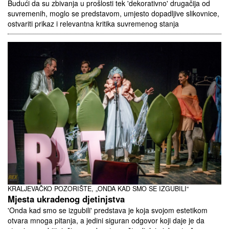
Budući da su zbivanja u prošlosti tek 'dekorativno' drugačija od
suvremenih, moglo se predstavom, umjesto dopadljive slikovnice,
ostvariti prikaz i relevantna kritika suvremenog stanja
KRALJEVAČKO POZORIŠTE, „ONDA KAD SMO SE IZGUBILI“
Mjesta ukradenog djetinjstva
'Onda kad smo se izgubili' predstava je koja svojom estetikom
otvara mnoga pitanja, a jedini siguran odgovor koji daje je da