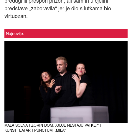
predugi ili prespori prizori, ali sam ih u cjelini
predstave „zaboravila“ jer je dio s lutkama bio
virtuozan.
Najnovije:
MALA SCENA I ZORIN DOM, „GDJE NESTAJU PATKE?“ I
KUNSTTEATAR I PUNCTUM, „MILA“