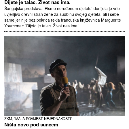
Dijete je talac. Život nas ima.
Šangajska predstava 'Pismo nerođenom djetetu' donijela je vrlo
uvjerljivo drevni strah žene za sudbinu svojeg djeteta, ali i sebe
same jer nije bez pokrića rekla francuska književnica Marguerite
Yourcenar: 'Dijete je talac. Život nas ima.'
ZKM, "MALA POVIJEST NEJEDNAKOSTI"
Ništa novo pod suncem