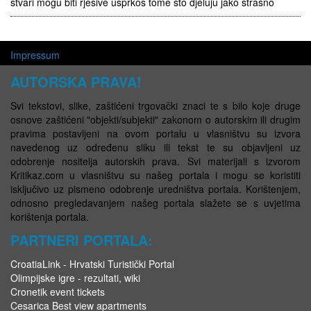
stvari mogu biti rješive usprkos tome što djeluju jako strašno
Impressum
AUTORSKA PRAVA!
Svi tekstovi, slike, zaštićeni trgovački znaci te s bilo koje druge
osnove zaštićeni "objekti/subjekti" zakonom o autorskim ili drugim
pravima postavljeni na ovom portalu u vlasništvu su izvora
navedenog uz određenu sliku ili tekst te su objavljeni uz
odobrenje nositelja autorskih prava. Svi materijali s izvorom
Kritikaz.com u vlasništvu su našeg portala i mogu se koristiti
isključivo uz pismeno odobrenje uredništva portala. Korištenjem,
odnosno pregledavanjem našeg portala slažete se s uvjetima
korištenja portala.
PARTNERI PORTALA:
CroatiaLink - Hrvatski Turistički Portal
Olimpijske igre - rezultati, wiki
Cronetik event tickets
Cesarica Best view apartments