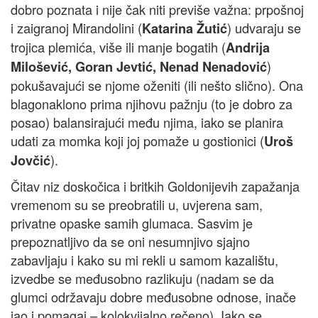
dobro poznata i nije čak niti previše važna: prpošnoj
i zaigranoj Mirandolini (
) udvaraju se
Katarina Žutić
trojica plemića, više ili manje bogatih (
Andrija
)
Milošević, Goran Jevtić, Nenad Nenadović
pokušavajući se njome oženiti (ili nešto slično). Ona
blagonaklono prima njihovu pažnju (to je dobro za
posao) balansirajući među njima, iako se planira
udati za momka koji joj pomaže u gostionici (
Uroš
).
Jovčić
Čitav niz doskočica i britkih Goldonijevih zapažanja
vremenom su se preobratili u, uvjerena sam,
privatne opaske samih glumaca. Sasvim je
prepoznatljivo da se oni nesumnjivo sjajno
zabavljaju i kako su mi rekli u samom kazalištu,
izvedbe se međusobno razlikuju (nadam se da
glumci održavaju dobre međusobne odnose, inače
jao i pomagaj – kolokvijalno rečeno). Iako se