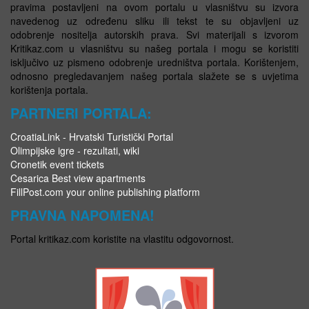
pravima postavljeni na ovom portalu u vlasništvu su izvora
navedenog uz određenu sliku ili tekst te su objavljeni uz
odobrenje nositelja autorskih prava. Svi materijali s izvorom
Kritikaz.com u vlasništvu su našeg portala i mogu se koristiti
isključivo uz pismeno odobrenje uredništva portala. Korištenjem,
odnosno pregledavanjem našeg portala slažete se s uvjetima
korištenja portala.
PARTNERI PORTALA:
CroatiaLink - Hrvatski Turistički Portal
Olimpijske igre - rezultati, wiki
Cronetik event tickets
Cesarica Best view apartments
FillPost.com your online publishing platform
PRAVNA NAPOMENA!
Portal kritikaz.com koristite na vlastitu odgovornost.