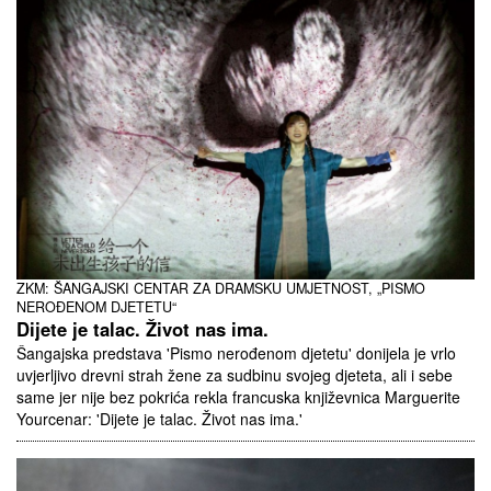
ZKM: ŠANGAJSKI CENTAR ZA DRAMSKU UMJETNOST, „PISMO
NEROĐENOM DJETETU“
Dijete je talac. Život nas ima.
Šangajska predstava 'Pismo nerođenom djetetu' donijela je vrlo
uvjerljivo drevni strah žene za sudbinu svojeg djeteta, ali i sebe
same jer nije bez pokrića rekla francuska književnica Marguerite
Yourcenar: 'Dijete je talac. Život nas ima.'