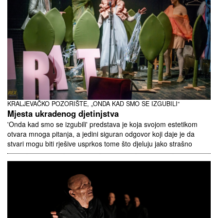
KRALJEVAČKO POZORIŠTE, „ONDA KAD SMO SE IZGUBILI“
Mjesta ukradenog djetinjstva
'Onda kad smo se izgubili' predstava je koja svojom estetikom
otvara mnoga pitanja, a jedini siguran odgovor koji daje je da
stvari mogu biti rješive usprkos tome što djeluju jako strašno