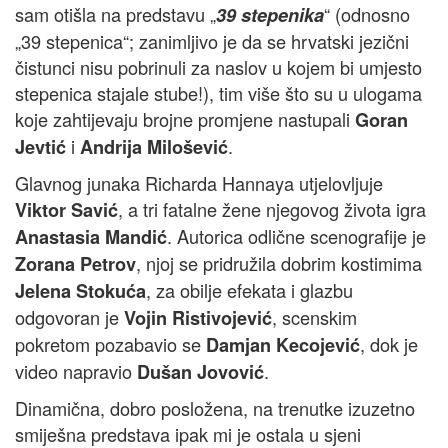
sam otišla na predstavu „
“ (odnosno
39 stepenika
„39 stepenica“; zanimljivo je da se hrvatski jezični
čistunci nisu pobrinuli za naslov u kojem bi umjesto
stepenica stajale stube!), tim više što su u ulogama
koje zahtijevaju brojne promjene nastupali
Goran
i
.
Jevtić
Andrija Milošević
Glavnog junaka Richarda Hannaya utjelovljuje
, a tri fatalne žene njegovog života igra
Viktor Savić
. Autorica odlične scenografije je
Anastasia Mandić
, njoj se pridružila dobrim kostimima
Zorana Petrov
, za obilje efekata i glazbu
Jelena Stokuća
odgovoran je
, scenskim
Vojin Ristivojević
pokretom pozabavio se
, dok je
Damjan Kecojević
video napravio
.
Dušan Jovović
Dinamična, dobro posložena, na trenutke izuzetno
smiješna predstava ipak mi je ostala u sjeni