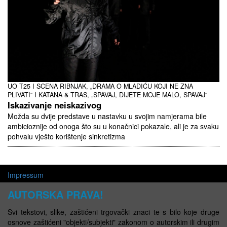
UO T25 I SCENA RIBNJAK, „DRAMA O MLADIĆU KOJI NE ZNA
PLIVATI“ I KATANA & TRAS, „SPAVAJ, DIJETE MOJE MALO, SPAVAJ“
Iskazivanje neiskazivog
Možda su dvije predstave u nastavku u svojim namjerama bile
ambicioznije od onoga što su u konačnici pokazale, ali je za svaku
pohvalu vješto korištenje sinkretizma
Impressum
AUTORSKA PRAVA!
Svi tekstovi, slike, zaštićeni trgovački znaci te s bilo koje druge
osnove zaštićeni "objekti/subjekti" zakonom o autorskim ili drugim