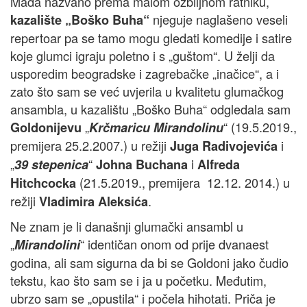
Mada nazvano prema malom ozbiljnom ratniku,
njeguje naglašeno veseli
kazalište „Boško Buha“
repertoar pa se tamo mogu gledati komedije i satire
koje glumci igraju poletno i s „guštom“. U želji da
usporedim beogradske i zagrebačke „inačice“, a i
zato što sam se već uvjerila u kvalitetu glumačkog
ansambla, u kazalištu „Boško Buha“ odgledala sam
„
“ (19.5.2019.,
Goldonijevu
Krčmaricu Mirandolinu
premijera 25.2.2007.) u režiji
i
Juga Radivojevića
„
“
i
39 stepenica
Johna Buchana
Alfreda
(21.5.2019., premijera 12.12. 2014.) u
Hitchcocka
režiji
.
Vladimira Aleksića
Ne znam je li današnji glumački ansambl u
„
“ identičan onom od prije dvanaest
Mirandolini
godina, ali sam sigurna da bi se Goldoni jako čudio
tekstu, kao što sam se i ja u početku. Međutim,
ubrzo sam se „opustila“ i počela hihotati. Priča je