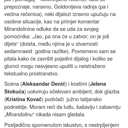
prepoznaje, naravno, Goldonijeva radnja (pa i
većina rečenica), neki dijalozi izravno upućuju na
osobne situacije, kao na primjer komentar
Mirandolinine odluke da se uda za svojeg
pomoćnika: „Jao, pa ona će u zatvor; on je još
dijete“ (doista, među njima je u stvarnosti
sedamnaest godina razlike). Povremeno sam se
pitala kako će završiti pojedini dijalog i koliko se
glumci mogu nesvjesno uputiti u neistraženo
tekstualno prostranstvo.
Scena (
) i kostimi (
Aleksandar Denić
Jelena
) uokviruju očekivani ambijent, dok glazba
Stokuća
(
) podvlači južno talijansko
Kristina Kovač
podneblje. Moram reći da luđu, šašaviju i zabavniju
„
“ nikada nisam gledala.
Mirandolinu
Posljedično spomenutom iskustvo, s nestrpljenjem