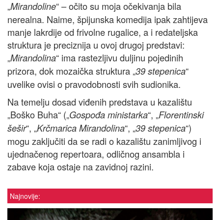
„
“ – očito su moja očekivanja bila
Mirandoline
nerealna. Naime, špijunska komedija ipak zahtijeva
manje lakrdije od frivolne rugalice, a i redateljska
struktura je preciznija u ovoj drugoj predstavi:
„
“ ima rastezljivu duljinu pojedinih
Mirandolina
prizora, dok mozaička struktura „
“
39 stepenica
uvelike ovisi o pravodobnosti svih sudionika.
Na temelju dosad viđenih predstava u kazalištu
„Boško Buha“ („
“, „
Gospođa ministarka
Florentinski
“, „
“, „
“)
šešir
Krčmarica Mirandolina
39 stepenica
mogu zaključiti da se radi o kazalištu zanimljivog i
ujednačenog repertoara, odličnog ansambla i
zabave koja ostaje na zavidnoj razini.
Najnovije: