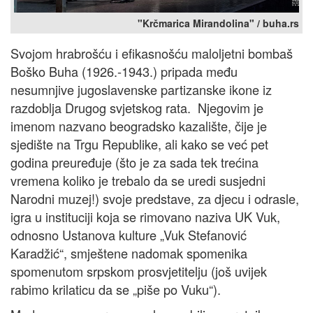
"Krčmarica Mirandolina" / buha.rs
Svojom hrabrošću i efikasnošću maloljetni bombaš
Boško Buha (1926.-1943.) pripada među
nesumnjive jugoslavenske partizanske ikone iz
razdoblja Drugog svjetskog rata. Njegovim je
imenom nazvano beogradsko kazalište, čije je
sjedište na Trgu Republike, ali kako se već pet
godina preuređuje (što je za sada tek trećina
vremena koliko je trebalo da se uredi susjedni
Narodni muzej!) svoje predstave, za djecu i odrasle,
igra u instituciji koja se rimovano naziva UK Vuk,
odnosno Ustanova kulture „Vuk Stefanović
Karadžić“, smještene nadomak spomenika
spomenutom srpskom prosvjetitelju (još uvijek
rabimo krilaticu da se „piše po Vuku“).