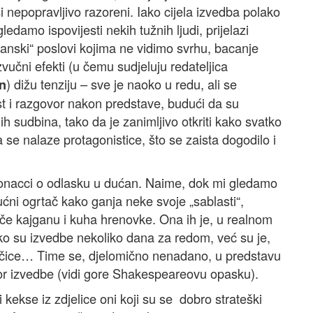
 nepopravljivo razoreni. Iako cijela izvedba polako
ledamo ispovijesti nekih tužnih ljudi, prijelazi
anski“ poslovi kojima ne vidimo svrhu, bacanje
 zvučni efekti (u čemu sudjeluju redateljica
) dižu tenziju – sve je naoko u redu, ali se
n
st i razgovor nakon predstave, budući da su
nih sudbina, tako da je zanimljivo otkriti kako svatko
se nalaze protagonistice, što se zaista dogodilo i
Bonacci o odlasku u dućan. Naime, dok mi gledamo
ni ogrtač kako ganja neke svoje „sablasti“,
eče kajganu i kuha hrenovke. Ona ih je, u realnom
o su izvedbe nekoliko dana za redom, već su je,
ačice… Time se, djelomično nenadano, u predstavu
ostor izvedbe (vidi gore Shakespeareovu opasku).
i kekse iz zdjelice oni koji su se dobro strateški