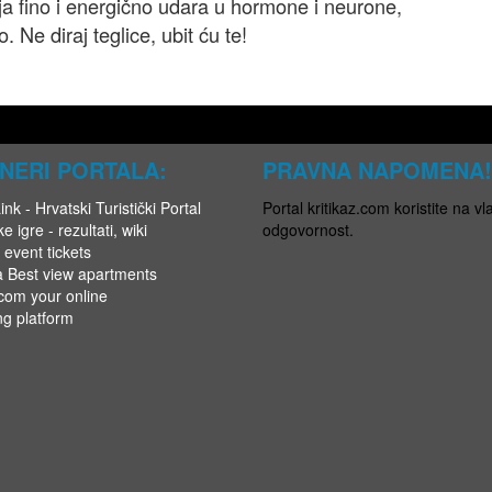
oja fino i energično udara u hormone i neurone,
. Ne diraj teglice, ubit ću te!
NERI PORTALA:
PRAVNA NAPOMENA!
nk - Hrvatski Turistički Portal
Portal kritikaz.com koristite na vla
e igre - rezultati, wiki
odgovornost.
 event tickets
a Best view apartments
.com your online
ng platform