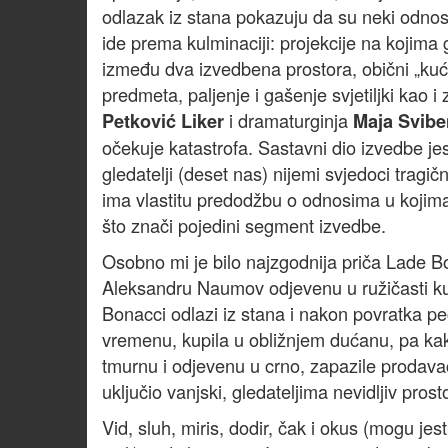
odlazak iz stana pokazuju da su neki odnosi
ide prema kulminaciji: projekcije na kojima g
između dva izvedbena prostora, obični „kuć
predmeta, paljenje i gašenje svjetiljki kao i
i dramaturginja
Petković Liker
Maja Svibe
očekuje katastrofa. Sastavni dio izvedbe je
gledatelji (deset nas) nijemi svjedoci tragič
ima vlastitu predodžbu o odnosima u kojima 
što znači pojedini segment izvedbe.
Osobno mi je bilo najzgodnija priča Lade 
Aleksandru Naumov odjevenu u ružičasti kuć
Bonacci odlazi iz stana i nakon povratka p
vremenu, kupila u obližnjem dućanu, pa kak
tmurnu i odjevenu u crno, zapazile prodav
uključio vanjski, gledateljima nevidljiv pr
Vid, sluh, miris, dodir, čak i okus (mogu jest