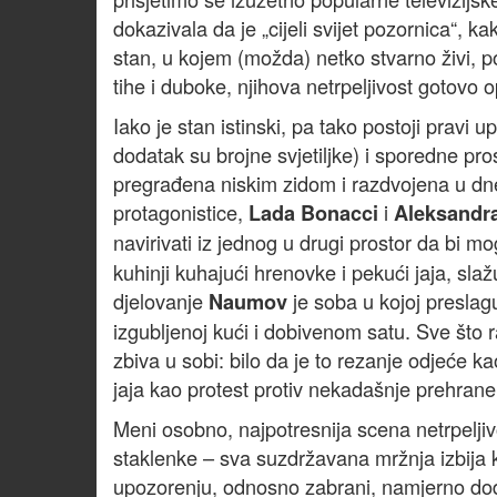
dokazivala da je „cijeli svijet pozornica“, 
stan, u kojem (možda) netko stvarno živi, p
tihe i duboke, njihova netrpeljivost gotovo o
Iako je stan istinski, pa tako postoji pravi u
dodatak su brojne svjetiljke) i sporedne pros
pregrađena niskim zidom i razdvojena u dne
protagonistice,
i
Lada Bonacci
Aleksandr
navirivati iz jednog u drugi prostor da bi mo
kuhinji kuhajući hrenovke i pekući jaja, slaž
djelovanje
je soba u kojoj preslagu
Naumov
izgubljenoj kući i dobivenom satu. Sve što
zbiva u sobi: bilo da je to rezanje odjeće k
jaja kao protest protiv nekadašnje prehrane i
Meni osobno, najpotresnija scena netrpeljivo
staklenke – sva suzdržavana mržnja izbija k
upozorenju, odnosno zabrani, namjerno dodi