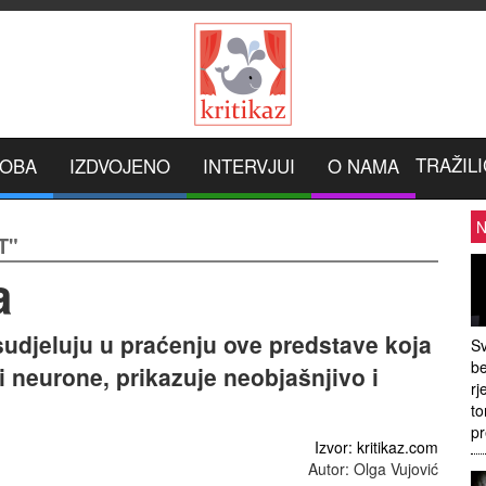
TRAŽILI
ROBA
IZDVOJENO
INTERVJUI
O NAMA
N
T"
a
s sudjeluju u praćenju ove predstave koja
Sv
be
i neurone, prikazuje neobjašnjivo i
rj
to
pr
Izvor: kritikaz.com
Autor: Olga Vujović