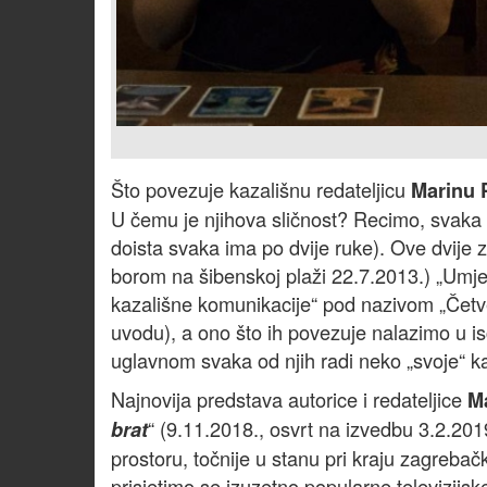
Što povezuje kazališnu redateljicu
Marinu 
U čemu je njihova sličnost? Recimo, svaka
doista svaka ima po dvije ruke). Ove dvije 
borom na šibenskoj plaži 22.7.2013.) „Umjet
kazališne komunikacije“ pod nazivom „Četve
uvodu), a ono što ih povezuje nalazimo u i
uglavnom svaka od njih radi neko „svoje“ ka
Najnovija predstava autorice i redateljice
Ma
“ (9.11.2018., osvrt na izvedbu 3.2.20
brat
prostoru, točnije u stanu pri kraju zagrebač
prisjetimo se izuzetno popularne televizijske