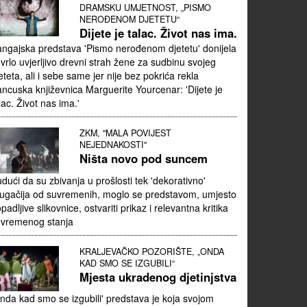
DRAMSKU UMJETNOST, „PISMO
NEROĐENOM DJETETU“
Dijete je talac. Život nas ima.
ngajska predstava 'Pismo nerođenom djetetu' donijela
 vrlo uvjerljivo drevni strah žene za sudbinu svojeg
eteta, ali i sebe same jer nije bez pokrića rekla
ancuska književnica Marguerite Yourcenar: 'Dijete je
lac. Život nas ima.'
ZKM, "MALA POVIJEST
NEJEDNAKOSTI"
Ništa novo pod suncem
dući da su zbivanja u prošlosti tek 'dekorativno'
ugačija od suvremenih, moglo se predstavom, umjesto
padljive slikovnice, ostvariti prikaz i relevantna kritika
uvremenog stanja
KRALJEVAČKO POZORIŠTE, „ONDA
KAD SMO SE IZGUBILI“
Mjesta ukradenog djetinjstva
nda kad smo se izgubili' predstava je koja svojom