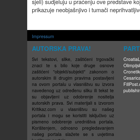
sjeli) sudjeluju u praćenju ove predstave k
prikazuje neobjašnjivo i tumači neprihvatljivo
Impressum
AUTORSKA PRAVA!
PART
Svi tekstovi, slike, zaštićeni trgovački
CroatiaLi
znaci te s bilo koje druge osnove
Olimpijsk
zaštićeni "objekti/subjekti" zakonom o
Cronetik
autorskim ili drugim pravima postavljeni
Cesaric
na ovom portalu u vlasništvu su izvora
FillPost
navedenog uz određenu sliku ili tekst te
publishi
su objavljeni uz odobrenje nositelja
autorskih prava. Svi materijali s izvorom
Kritikaz.com u vlasništvu su našeg
portala i mogu se koristiti isključivo uz
pismeno odobrenje uredništva portala.
Korištenjem, odnosno pregledavanjem
našeg portala slažete se s uvjetima