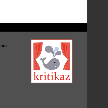
stitu