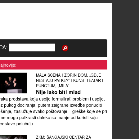
CA:
ajnovije:
MALA SCENA I ZORIN DOM, „GDJE
NESTAJU PATKE?“ I KUNSTTEATAR I
PUNCTUM, „MILA“
Nije lako biti mlad
aka predstava koja uspije formulirati problem i uspije,
z pukog dociranja, putem zaigrane izvedbe ponuditi
ešenje, zaslužuje svako poštovanje – greške koje se pri
me mogu potkrasti daleko su manje od koristi koju
edstave polučuju
ZKM: ŠANGAJSKI CENTAR ZA