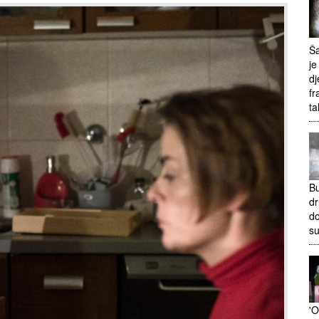
Ša
je
dj
fr
ta
Bu
dr
do
s
'O