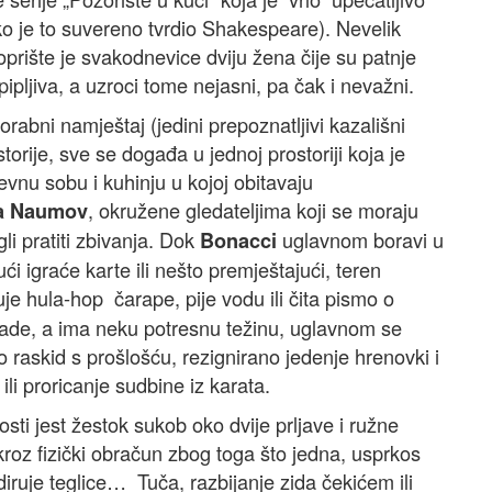
kako je to suvereno tvrdio Shakespeare). Nevelik
oprište je svakodnevice dviju žena čije su patnje
pipljiva, a uzroci tome nejasni, pa čak i nevažni.
porabni namještaj (jedini prepoznatljivi kazališni
torije, sve se događa u jednoj prostoriji koja je
vnu sobu i kuhinju u kojoj obitavaju
, okružene gledateljima koji se moraju
a Naumov
gli pratiti zbivanja. Dok
uglavnom boravi u
Bonacci
ući igraće karte ili nešto premještajući, teren
je hula-hop čarape, pije vodu ili čita pismo o
 rade, a ima neku potresnu težinu, uglavnom se
ao raskid s prošlošću, rezignirano jedenje hrenovki i
li proricanje sudbine iz karata.
sti jest žestok sukob oko dvije prljave i ružne
roz fizički obračun zbog toga što jedna, usprkos
ruje teglice… Tuča, razbijanje zida čekićem ili