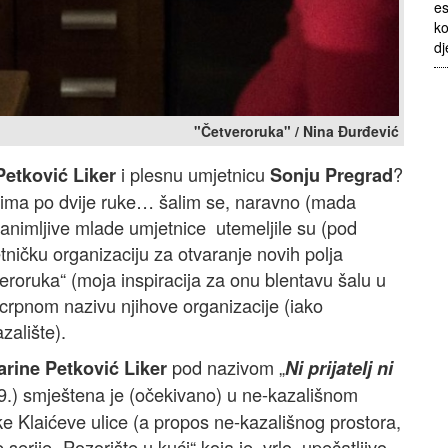
es
ko
dj
"Četveroruka" / Nina Đurđević
i plesnu umjetnicu
?
Petković Liker
Sonju Pregrad
 ima po dvije ruke… šalim se, naravno (mada
zanimljive mlade umjetnice utemeljile su (pod
ničku organizaciju za otvaranje novih polja
roruka“ (moja inspiracija za onu blentavu šalu u
scrpnom nazivu njihove organizacije (iako
zalište).
pod nazivom „
rine Petković Liker
Ni prijatelj ni
19.) smještena je (očekivano) u ne-kazališnom
ke Klaićeve ulice (a propos ne-kazališnog prostora,
 serije „Pozorište u kući“ koja je vrlo upečatljivo