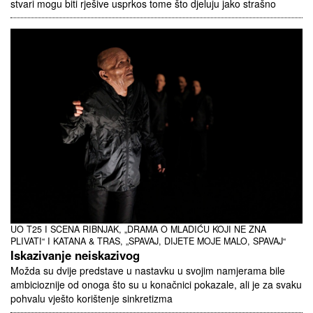
stvari mogu biti rješive usprkos tome što djeluju jako strašno
UO T25 I SCENA RIBNJAK, „DRAMA O MLADIĆU KOJI NE ZNA
PLIVATI“ I KATANA & TRAS, „SPAVAJ, DIJETE MOJE MALO, SPAVAJ“
Iskazivanje neiskazivog
Možda su dvije predstave u nastavku u svojim namjerama bile
ambicioznije od onoga što su u konačnici pokazale, ali je za svaku
pohvalu vješto korištenje sinkretizma