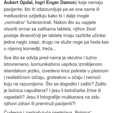
) koje nemaju
Aubert Opdal, Ingri Enger Damon
pacijente, što ih izbezumljuje pa se one same ili
međusobno ozljeđuju kako bi i dalje mogle
„normalno“ funkcionirati. Nakon što su uspjele
otvoriti ormar sa zalihama tableta, njihov život
postaje dinamičniji jer tablete imaju različite učinke:
jedna naglo zaspi, drugu ne služe noge pa hoda kao
u nijemoj komediji, treća...
Sve što se odvija pred nama je okrutno i tužno
istovremeno, komunikativno usprkos izmišljenom
islandskom jeziku, izvedeno kroz pokrete u plesnom
i realističnom izičaju, groteskno u očaju i nemoći
koju ne razumijemo. Što se dogodilo i zašto? Zašto
je bolnica napuštena? I jesu li bolničarke žrtve ili
napadači? Jesu li fotografije muškaraca na zidu
njihovi zdravi ili preminuli pacijenti?!
Čudesna i zastrašujuća predstava „Bolnica“