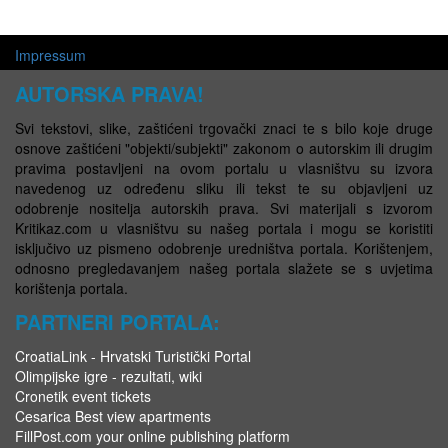
Impressum
AUTORSKA PRAVA!
Svi tekstovi, slike, zaštićeni trgovački znaci te s bilo koje druge
osnove zaštićeni "objekti/subjekti" zakonom o autorskim ili drugim
pravima postavljeni na ovom portalu u vlasništvu su izvora
navedenog uz određenu sliku ili tekst te su objavljeni uz
odobrenje nositelja autorskih prava. Svi materijali s izvorom
Kritikaz.com u vlasništvu su našeg portala i mogu se koristiti
isključivo uz pismeno odobrenje uredništva portala. Korištenjem,
odnosno pregledavanjem našeg portala slažete se s uvjetima
korištenja portala.
PARTNERI PORTALA:
CroatiaLink - Hrvatski Turistički Portal
Olimpijske igre - rezultati, wiki
Cronetik event tickets
Cesarica Best view apartments
FillPost.com your online publishing platform