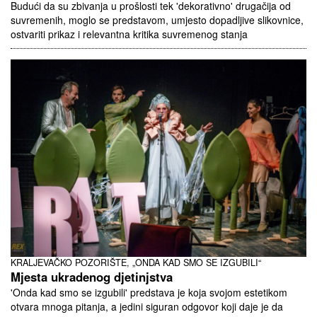
Budući da su zbivanja u prošlosti tek 'dekorativno' drugačija od
suvremenih, moglo se predstavom, umjesto dopadljive slikovnice,
ostvariti prikaz i relevantna kritika suvremenog stanja
KRALJEVAČKO POZORIŠTE, „ONDA KAD SMO SE IZGUBILI“
Mjesta ukradenog djetinjstva
'Onda kad smo se izgubili' predstava je koja svojom estetikom
otvara mnoga pitanja, a jedini siguran odgovor koji daje je da