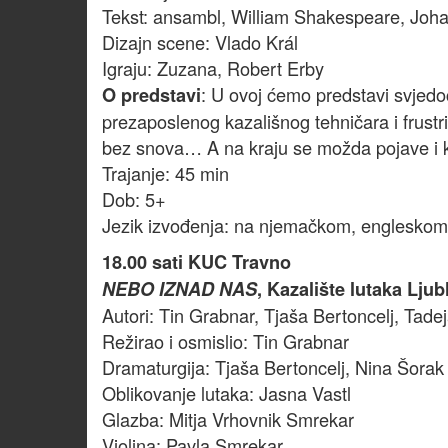
Tekst: ansambl, William Shakespeare, Joh
Dizajn scene: Vlado Král
Igraju: Zuzana, Robert Erby
: U ovoj ćemo predstavi svjedo
O predstavi
prezaposlenog kazališnog tehničara i frustr
bez snova… A na kraju se možda pojave i k
Trajanje: 45 min
Dob: 5+
Jezik izvođenja: na njemačkom, engleskom
18.00 sati KUC Travno
NEBO IZNAD NAS
, Kazalište lutaka Ljub
Autori: Tin Grabnar, Tjaša Bertoncelj, Tad
Režirao i osmislio: Tin Grabnar
Dramaturgija: Tjaša Bertoncelj, Nina Šorak
Oblikovanje lutaka: Jasna Vastl
Glazba: Mitja Vrhovnik Smrekar
Violina: Pavla Smrekar