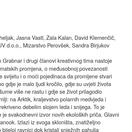
iheljak, Jasna Vastl, Zala Kalan, David Klemenčič,
 UV d.o.o., Mizarstvo Perovšek, Sandra Birjukov
 Grabnar i drugi članovi kreativnog tima nastoje
 klimatskih promjena, o međusobnoj povezanosti
e svijetu i o moći pojedinaca da promijene stvari
gdje je malo ljudi kročilo, gdje su uvjeti života
šume više ne rastu i gdje se život prilagodio
ji: na Arktik, kraljevstvo polarnih medvjeda i
ekriveno debelim slojem leda i snijega. To je
e je svakodnevni izvor novih ekoloških priča. Glavni
nook. Izlazi iz svoga skloništa, znatiželjno
bijeloj ravnici dok kristali snježnih pahulja