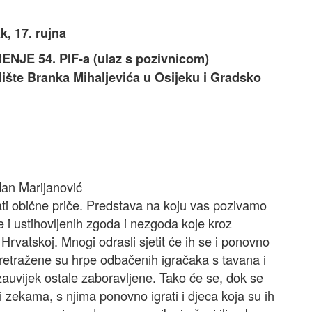
k, 17. rujna
NJE 54. PIF-a (ulaz s pozivnicom)
alište Branka Mihaljevića u Osijeku i Gradsko
dan Marijanović
ati obične priče. Predstava na koju vas pozivamo
je i ustihovljenih zgoda i nezgoda koje kroz
Hrvatskoj. Mnogi odrasli sjetit će ih se i ponovno
 pretražene su hrpe odbačenih igračaka s tavana i
auvijek ostale zaboravljene. Tako će se, dok se
i zekama, s njima ponovno igrati i djeca koja su ih