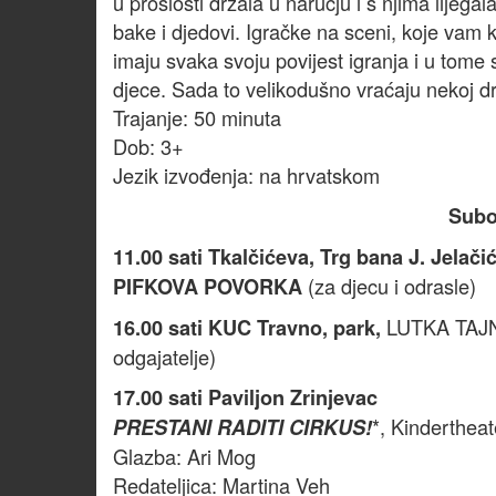
u prošlosti držala u naručju i s njima lijega
bake i djedovi. Igračke na sceni, koje vam k
imaju svaka svoju povijest igranja i u tome s
djece. Sada to velikodušno vraćaju nekoj dr
Trajanje: 50 minuta
Dob: 3+
Jezik izvođenja: na hrvatskom
Subot
11.00 sati
Tkalčićeva, Trg bana J. Jelači
(za djecu i odrasle)
PIFKOVA POVORKA
LUTKA TAJNU 
16.00 sati KUC Travno, park,
odgajatelje)
17.00 sati Paviljon Zrinjevac
*, Kinderthea
PRESTANI RADITI CIRKUS!
Glazba: Ari Mog
Redateljica: Martina Veh