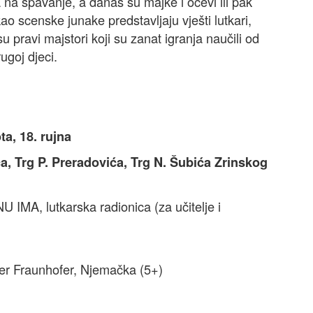
la na spavanje, a danas su majke i očevi ili pak
ao scenske junake predstavljaju vješti lutkari,
u pravi majstori koji su zanat igranja naučili od
ugoj djeci.
a, 18. rujna
ća, Trg P. Preradovića, Trg N. Šubića Zrinskog
IMA, lutkarska radionica (za učitelje i
ter Fraunhofer, Njemačka (5+)