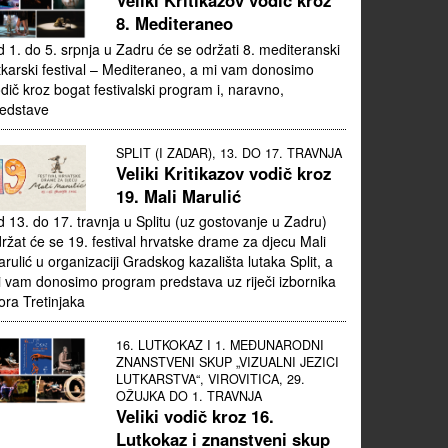
Veliki Kritikazov vodič kroz
8. Mediteraneo
 1. do 5. srpnja u Zadru će se održati 8. mediteranski
tkarski festival – Mediteraneo, a mi vam donosimo
dič kroz bogat festivalski program i, naravno,
edstave
SPLIT (I ZADAR), 13. DO 17. TRAVNJA
Veliki Kritikazov vodič kroz
19. Mali Marulić
 13. do 17. travnja u Splitu (uz gostovanje u Zadru)
ržat će se 19. festival hrvatske drame za djecu Mali
rulić u organizaciji Gradskog kazališta lutaka Split, a
 vam donosimo program predstava uz riječi izbornika
ora Tretinjaka
16. LUTKOKAZ I 1. MEĐUNARODNI
ZNANSTVENI SKUP „VIZUALNI JEZICI
LUTKARSTVA“, VIROVITICA, 29.
OŽUJKA DO 1. TRAVNJA
Veliki vodič kroz 16.
Lutkokaz i znanstveni skup