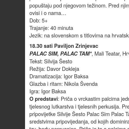
popuštaju pod njegovom težinom. Pred njim
ovisi i o nama…
Dob: 5+
Trajanje: 40 minuta
Jezik: na slovenskom s titlovima na hrvats
18.30 sati Paviljon Zrinjevac
, Mali Teatar, Hr
PALAC SIM, PALAC TAM*
Tekst: Silvija Šesto
Režija: Davor Dokleja
Dramatizacija: Igor Baksa
Glazba i ritam: Nikola Švenda
Igra: Igor Baksa
: Priča o vrckastim palcima jed
O predstavi
tjelesnog lutkarstva i tjelesnih perkusija. P
pripovijetke Silvije Šesto Palac Sim Palac T
sredstvima pripovijedanja, od kojih dominira
tzv. body percussion. Priča je to o palcima