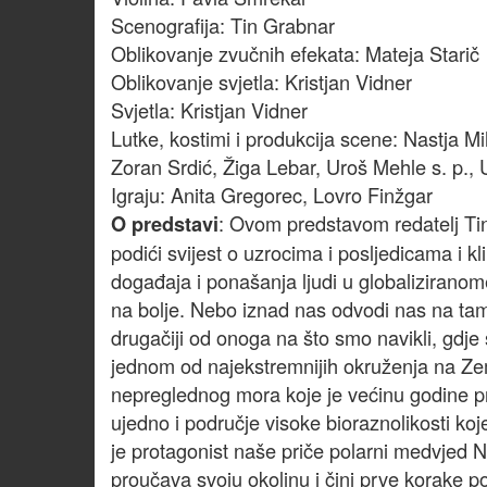
Scenografija: Tin Grabnar
Oblikovanje zvučnih efekata: Mateja Starič
Oblikovanje svjetla: Kristjan Vidner
Svjetla: Kristjan Vidner
Lutke, kostimi i produkcija scene: Nastja M
Zoran Srdić, Žiga Lebar, Uroš Mehle s. p.,
Igraju: Anita Gregorec, Lovro Finžgar
: Ovom predstavom redatelj Tin
O predstavi
podići svijest o uzrocima i posljedicama i
događaja i ponašanja ljudi u globaliziranom
na bolje. Nebo iznad nas odvodi nas na tamo 
drugačiji od onoga na što smo navikli, gdje 
jednom od najekstremnijih okruženja na Zeml
nepreglednog mora koje je većinu godine pr
ujedno i područje visoke bioraznolikosti koj
je protagonist naše priče polarni medvjed Na
proučava svoju okolinu i čini prve korake po 