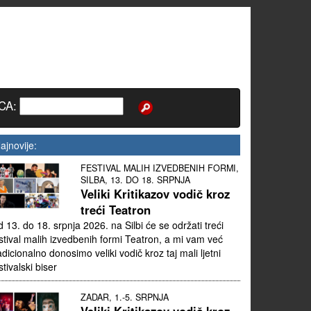
CA:
ajnovije:
FESTIVAL MALIH IZVEDBENIH FORMI,
SILBA, 13. DO 18. SRPNJA
Veliki Kritikazov vodič kroz
treći Teatron
 13. do 18. srpnja 2026. na Silbi će se održati treći
stival malih izvedbenih formi Teatron, a mi vam već
adicionalno donosimo veliki vodič kroz taj mali ljetni
stivalski biser
ZADAR, 1.-5. SRPNJA