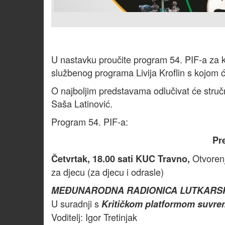
U nastavku proučite program 54. PIF-a za k
službenog programa Livija Kroflin s kojom će
O najboljim predstavama odlučivat će stručn
Saša Latinović.
Program 54. PIF-a:
Pr
Otvorenj
Četvrtak, 18.00 sati KUC Travno,
za djecu (za djecu i odrasle)
MEĐUNARODNA RADIONICA LUTKARSK
U suradnji s
Kritičkom platformom suvre
Voditelj: Igor Tretinjak