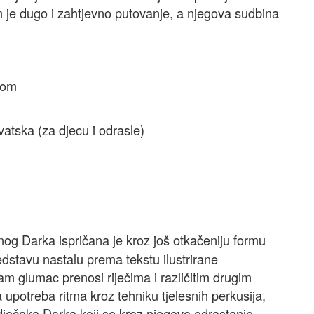
 je dugo i zahtjevno putovanje, a njegova sudbina
kom
vatska (za djecu i odrasle)
nog Darka ispričana je kroz još otkačeniju formu
redstavu nastalu prema tekstu ilustrirane
am glumac prenosi riječima i različitim drugim
 upotreba ritma kroz tehniku tjelesnih perkusija,
 dječaka Darka koji se kroz njegovo odrastanje