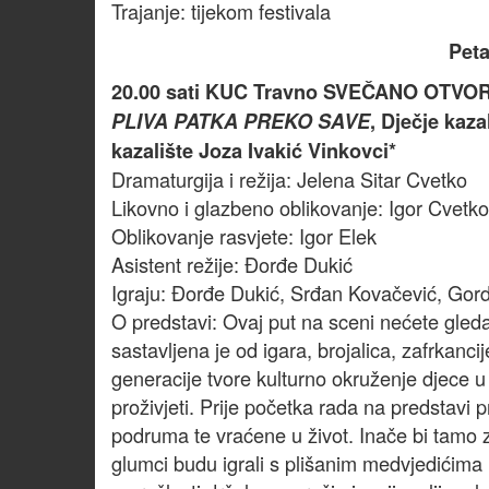
Trajanje: tijekom festivala
Peta
20.00 sati KUC Travno SVEČANO OTVORE
PLIVA PATKA PREKO SAVE
, Dječje kaz
kazalište Joza Ivakić Vinkovci*
Dramaturgija i režija: Jelena Sitar Cvetko
Likovno i glazbeno oblikovanje: Igor Cvetko
Oblikovanje rasvjete: Igor Elek
Asistent režije: Đorđe Dukić
Igraju: Đorđe Dukić, Srđan Kovačević, Gor
O predstavi: Ovaj put na sceni nećete gled
sastavljena je od igara, brojalica, zafrkanci
generacije tvore kulturno okruženje djece u 
proživjeti. Prije početka rada na predstavi
podruma te vraćene u život. Inače bi tamo z
glumci budu igrali s plišanim medvjedićima 