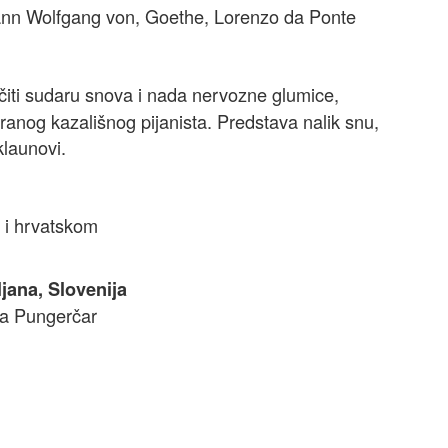
ann Wolfgang von, Goethe, Lorenzo da Ponte
čiti sudaru snova i nada nervozne glumice,
iranog kazališnog pijanista. Predstava nalik snu,
launovi.
 i hrvatskom
ljana, Slovenija
eja Pungerčar