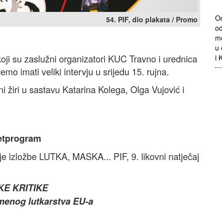
Od
54. PIF, dio plakata / Promo
od
me
u 
oji su zaslužni organizatori KUC Travno i urednica
i 
mo imati veliki intervju u srijedu 15. rujna.
i žiri u sastavu Katarina Kolega, Olga Vujović i
etprogram
e izložbe LUTKA, MASKA... PIF, 9. likovni natječaj
E KRITIKE
menog lutkarstva EU-a