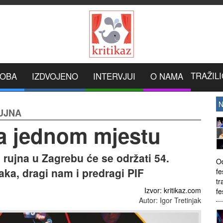
TRAŽILI
ROBA
IZDVOJENO
INTERVJUI
O NAMA
N
RUJNA
na jednom mjestu
. rujna u Zagrebu će se održati 54.
Od
aka, dragi nam i predragi PIF
fe
tr
Izvor: kritikaz.com
fe
Autor: Igor Tretinjak