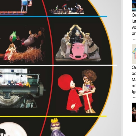
Od
lu
vo
pr
Od
od
Ma
mi
Ig