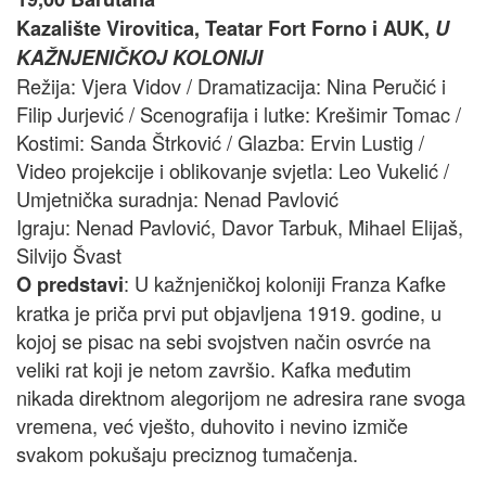
Kazalište Virovitica, Teatar Fort Forno i AUK,
U
KAŽNJENIČKOJ KOLONIJI
Režija: Vjera Vidov / Dramatizacija: Nina Peručić i
Filip Jurjević / Scenografija i lutke: Krešimir Tomac /
Kostimi: Sanda Štrković / Glazba: Ervin Lustig /
Video projekcije i oblikovanje svjetla: Leo Vukelić /
Umjetnička suradnja: Nenad Pavlović
Igraju: Nenad Pavlović, Davor Tarbuk, Mihael Elijaš,
Silvijo Švast
: U kažnjeničkoj koloniji Franza Kafke
O predstavi
kratka je priča prvi put objavljena 1919. godine, u
kojoj se pisac na sebi svojstven način osvrće na
veliki rat koji je netom završio. Kafka međutim
nikada direktnom alegorijom ne adresira rane svoga
vremena, već vješto, duhovito i nevino izmiče
svakom pokušaju preciznog tumačenja.