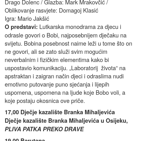
Drago Dolenc / Glazba: Mark Mrakovčić /
Oblikovanje rasvjete: Domagoj Klasić
Igra: Mario Jakšić
Lutkarska monodrama za djecu i
O predstavi:
odrasle govori o Bobi, najposebnijem dječaku na
svijetu. Bobina posebnost naime leži u tome što on
ne govori, ali se zato služi svim mogućim
neverbalnim i fizičkim elementima kako bi
uspostavio komunikaciju. „Laboratorij života“ na
apstraktan i zaigran način djeci i odraslima nudi
emotivno putovanje puno sjećanja i lijepih
uspomena, uspomena na ljude koje Bobo voli, a
koje postaju okosnica ove priče.
17,00 Dječje kazalište Branka Mihaljevića
Dječje kazalište Branka Mihaljevića u Osijeku,
PLIVA PATKA PREKO DRAVE
19,00 Barutana