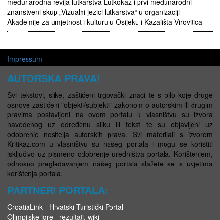
međunarodna revija lutkarstva Lutkokaz i prvi međunarodni
znanstveni skup „Vizualni jezici lutkarstva“ u organizaciji
Akademije za umjetnost i kulturu u Osijeku i Kazališta Virovitica
Impressum
AUTORSKA PRAVA!
Svi tekstovi, slike, zaštićeni trgovački znaci te s bilo koje druge
osnove zaštićeni "objekti/subjekti" zakonom o autorskim ili drugim
pravima postavljeni na ovom portalu u vlasništvu su izvora
navedenog uz određenu sliku ili tekst te su objavljeni uz
odobrenje nositelja autorskih prava. Svi materijali s izvorom
Kritikaz.com u vlasništvu su našeg portala i mogu se koristiti
isključivo uz pismeno odobrenje uredništva portala. Korištenjem,
odnosno pregledavanjem našeg portala slažete se s uvjetima
korištenja portala.
PARTNERI PORTALA:
CroatiaLink - Hrvatski Turistički Portal
Olimpijske igre - rezultati, wiki