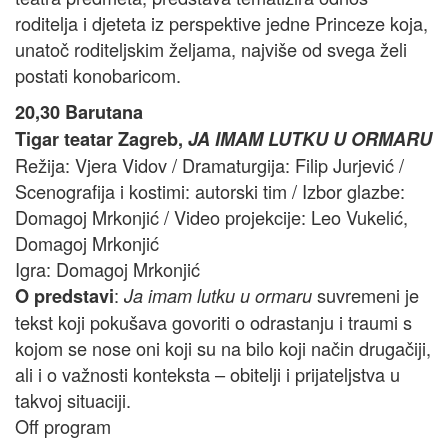
roditelja i djeteta iz perspektive jedne Princeze koja,
unatoč roditeljskim željama, najviše od svega želi
postati konobaricom.
20,30 Barutana
Tigar teatar Zagreb,
JA IMAM LUTKU U ORMARU
Režija: Vjera Vidov / Dramaturgija: Filip Jurjević /
Scenografija i kostimi: autorski tim / Izbor glazbe:
Domagoj Mrkonjić / Video projekcije: Leo Vukelić,
Domagoj Mrkonjić
Igra: Domagoj Mrkonjić
:
suvremeni je
O predstavi
Ja imam lutku u ormaru
tekst koji pokušava govoriti o odrastanju i traumi s
kojom se nose oni koji su na bilo koji način drugačiji,
ali i o važnosti konteksta – obitelji i prijateljstva u
takvoj situaciji.
Off program