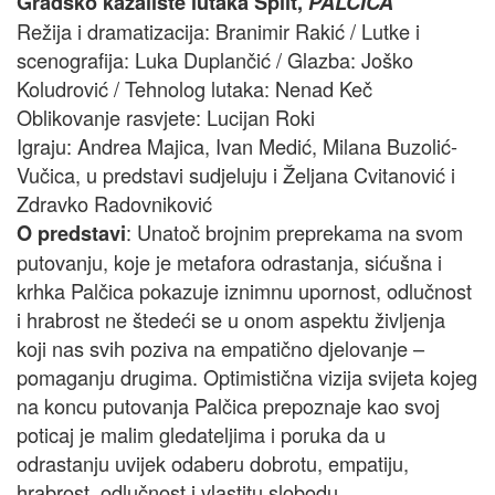
Gradsko kazalište lutaka Split,
PALČICA
Režija i dramatizacija: Branimir Rakić / Lutke i
scenografija: Luka Duplančić / Glazba: Joško
Koludrović / Tehnolog lutaka: Nenad Keč
Oblikovanje rasvjete: Lucijan Roki
Igraju: Andrea Majica, Ivan Medić, Milana Buzolić-
Vučica, u predstavi sudjeluju i Željana Cvitanović i
Zdravko Radovniković
: Unatoč brojnim preprekama na svom
O predstavi
putovanju, koje je metafora odrastanja, sićušna i
krhka Palčica pokazuje iznimnu upornost, odlučnost
i hrabrost ne štedeći se u onom aspektu življenja
koji nas svih poziva na empatično djelovanje –
pomaganju drugima. Optimistična vizija svijeta kojeg
na koncu putovanja Palčica prepoznaje kao svoj
poticaj je malim gledateljima i poruka da u
odrastanju uvijek odaberu dobrotu, empatiju,
hrabrost, odlučnost i vlastitu slobodu.