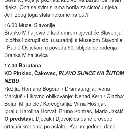
rijeka. Ona se svim silama borila za čistoću rijeka.
Je li zbog toga stala nekome na put?
16,30 Muzej Slavonije
Branko Mihaljević „I kad umrem pjevat će Slavonija“
Izložba i okrugli stol u suradnji s Muzejom Slavonije
i Radio Osijekom u povodu 90. obljetnice rođenja
Branka Mihaljevića
17,30 Barutana
KD Pinklec, Čakovec,
PLAVO SUNCE NA ŽUTOM
NEBU
Režija: Romano Bogdan / Dramaturgija: Ivona
Marciuš / Likovno oblikovanje: Nenad Kern / Glazba:
Bojan Miljančić / Koreografija: Virna Hošnjak
Igraju: Karolina Horvat, Bruno Kontrec, Mario Jakšić
: Dječak i Djevojčica dane provode
O predstavi
crtajući kredama po asfaltu. Kad im jednog dana