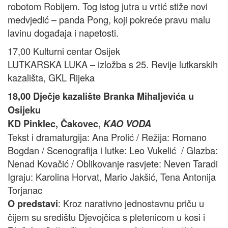
robotom Robijem. Tog istog jutra u vrtić stiže novi
medvjedić – panda Pong, koji pokreće pravu malu
lavinu događaja i napetosti.
17,00 Kulturni centar Osijek
LUTKARSKA LUKA – izložba s 25. Revije lutkarskih
kazališta, GKL Rijeka
18,00 Dječje kazalište Branka Mihaljevića u
Osijeku
KD Pinklec, Čakovec,
KAO VODA
Tekst i dramaturgija: Ana Prolić / Režija: Romano
Bogdan / Scenografija i lutke: Leo Vukelić / Glazba:
Nenad Kovačić / Oblikovanje rasvjete: Neven Taradi
Igraju: Karolina Horvat, Mario Jakšić, Tena Antonija
Torjanac
: Kroz narativno jednostavnu priču u
O predstavi
čijem su središtu Djevojčica s pletenicom u kosi i