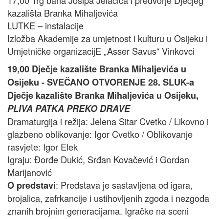
17,00 Trg bana Josipa Jelačića i predvorje Dječjeg
kazališta Branka Mihaljevića
LUTKE – instalacije
Izložba Akademije za umjetnost i kulturu u Osijeku i
Umjetničke organizacijE „Asser Savus“ Vinkovci
19,00 Dječje kazalište Branka Mihaljevića u
Osijeku - SVEČANO OTVORENJE 28. SLUK-a
Dječje kazalište Branka Mihaljevića u Osijeku,
PLIVA PATKA PREKO DRAVE
Dramaturgija i režija: Jelena Sitar Cvetko / Likovno i
glazbeno oblikovanje: Igor Cvetko / Oblikovanje
rasvjete: Igor Elek
Igraju: Đorđe Dukić, Srđan Kovačević i Gordan
Marijanović
: Predstava je sastavljena od igara,
O predstavi
brojalica, zafrkancije i ustihovljenih zgoda i nezgoda
znanih brojnim generacijama. Igračke na sceni