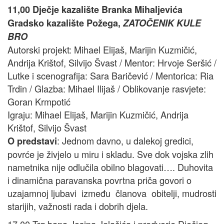
11,00 Dječje kazalište Branka Mihaljevića
Gradsko kazalište Požega,
ZATOČENIK KULE
BRO
Autorski projekt: Mihael Elijaš, Marijin Kuzmičić,
Andrija Krištof, Silvijo Švast / Mentor: Hrvoje Seršić /
Lutke i scenografija: Sara Baričević / Mentorica: Ria
Trdin / Glazba: Mihael Ilijaš / Oblikovanje rasvjete:
Goran Krmpotić
Igraju: Mihael Elijaš, Marijin Kuzmičić, Andrija
Krištof, Silvijo Švast
: Jednom davno, u dalekoj gredici,
O predstavi
povrće je živjelo u miru i skladu. Sve dok vojska zlih
nametnika nije odlučila obilno blagovati…. Duhovita
i dinamična paravanska povrtna priča govori o
uzajamnoj ljubavi između članova obitelji, mudrosti
starijih, važnosti rada i dobrih djela.