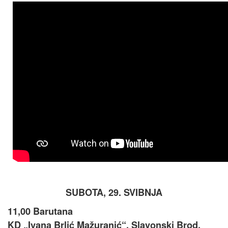
SUBOTA, 29. SVIBNJA
11,00 Barutana
KD „Ivana Brlić Mažuranić“, Slavonski Brod,