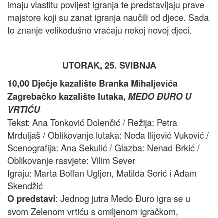
imaju vlastitu povijest igranja te predstavljaju prave
majstore koji su zanat igranja naučili od djece. Sada
to znanje velikodušno vraćaju nekoj novoj djeci.
UTORAK, 25. SVIBNJA
10,00 Dječje kazalište Branka Mihaljevića
Zagrebačko kazalište lutaka,
MEDO ĐURO U
VRTIĆU
Tekst: Ana Tonković Dolenčić / Režija: Petra
Mrduljaš / Oblikovanje lutaka: Neda Ilijević Vuković /
Scenografija: Ana Sekulić / Glazba: Nenad Brkić /
Oblikovanje rasvjete: Vilim Sever
Igraju: Marta Bolfan Ugljen, Matilda Sorić i Adam
Skendžić
: Jednog jutra Medo Đuro igra se u
O predstavi
svom Zelenom vrtiću s omiljenom igračkom,