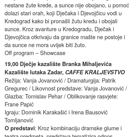
nestane žute krede, a sunce nije obojano, u pomoć
dolazi stari orah, koji Dječaka i Djevojčicu vodi u
Kredograd kako bi pronašli žutu kredu i obojali
sunce. Kroz avanture u Kredogradu, Dječak i
Djevojčica otkrivaju da granice mašte ne postoje i
da sunce ne mora uvijek biti žuto.
Off program – Showcase
19,00 Dječje kazalište Branka Mihaljevića
Kazalište lutaka Zadar,
CAFFE KRALJEVSTVO
Režija: Vanja Jovanović / Dramaturgija: Patrik
Gregurec / Likovnost predstave: Vanja Jovanović /
Glazba: Tomislav Pehar / Oblikovanje rasvjete:
Frane Papić
Igraju: Dominik Karakašić i Irena Bausović
Tomljanović
: Kroz kombinaciju dramske glume i
O predstavi
teatra predmeta, predstava tematizira odnos