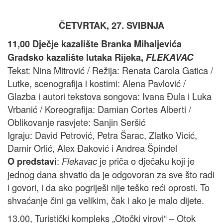
ČETVRTAK, 27. SVIBNJA
11,00 Dječje kazalište Branka Mihaljevića
Gradsko kazalište lutaka Rijeka,
FLEKAVAC
Tekst: Nina Mitrović / Režija: Renata Carola Gatica /
Lutke, scenografija i kostimi: Alena Pavlović /
Glazba i autori tekstova songova: Ivana Đula i Luka
Vrbanić / Koreografija: Damian Cortes Alberti /
Oblikovanje rasvjete: Sanjin Seršić
Igraju: David Petrović, Petra Šarac, Zlatko Vicić,
Damir Orlić, Alex Đaković i Andrea Špindel
:
je priča o dječaku koji je
O predstavi
Flekavac
jednog dana shvatio da je odgovoran za sve što radi
i govori, i da ako pogriješi nije teško reći oprosti. To
shvaćanje čini ga velikim, čak i ako je malo dijete.
13.00, Turistički kompleks „Otočki virovi“ – Otok