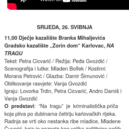
SRIJEDA, 26. SVIBNJA
11,00 Dječje kazalište Branka Mihaljevića
Gradsko kazalište „Zorin dom“ Karlovac,
NA
TRAGU
Tekst: Petra Cicvarić / Režija: Peđa Gvozdić /
Scenografija i lutke: Mladen Bolfek / Kostimi:
Morana Petrović / Glazba: Damir Šimunović /
Oblikovanje rasvjete: Vanja Gvozdić
Igraju: Lovorka Trdin, Petra Cicvarić, Andro Damiš i
Vanja Gvozdić
: “Na tragu” je kriminalistička priča
O predstavi
koja pliva po dubinama četiriju karlovačkih rijeka.
Radnja se vrti oko nestanka ribe mladice, Mladene
Čuvarić, koja je poznata kao velika zaštitnica naših