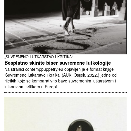
„SUVREMENO LUTKARSTVO I KRITIKA“
Besplatno skinite biser suvremene lutkologije
Na stranici contemppuppetry.eu objavljen je e format knjige
'Suvremeno lutkarstvo i kritika' (AUK, Osijek, 2022.) jedne od
rijetkih koje se komparativno bave suvremenim lutkarstvom i
lutkarskom kritikom u Europi