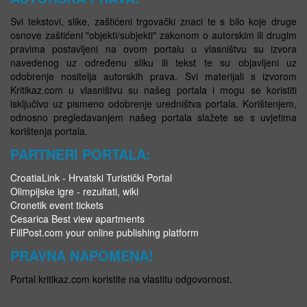
Svi tekstovi, slike, zaštićeni trgovački znaci te s bilo koje druge
osnove zaštićeni "objekti/subjekti" zakonom o autorskim ili drugim
pravima postavljeni na ovom portalu u vlasništvu su izvora
navedenog uz određenu sliku ili tekst te su objavljeni uz
odobrenje nositelja autorskih prava. Svi materijali s izvorom
Kritikaz.com u vlasništvu su našeg portala i mogu se koristiti
isključivo uz pismeno odobrenje uredništva portala. Korištenjem,
odnosno pregledavanjem našeg portala slažete se s uvjetima
korištenja portala.
PARTNERI PORTALA:
CroatiaLink - Hrvatski Turistički Portal
Olimpijske igre - rezultati, wiki
Cronetik event tickets
Cesarica Best view apartments
FillPost.com your online publishing platform
PRAVNA NAPOMENA!
Portal kritikaz.com koristite na vlastitu odgovornost.