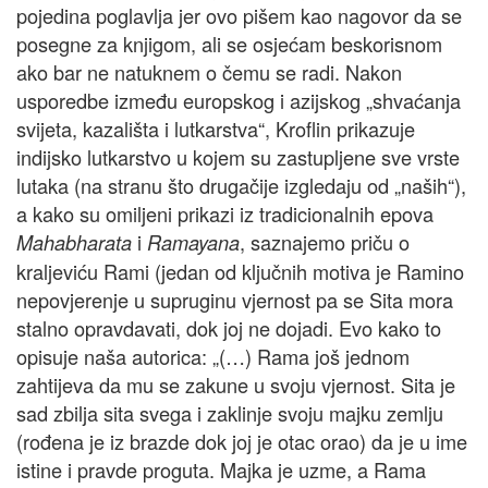
pojedina poglavlja jer ovo pišem kao nagovor da se
posegne za knjigom, ali se osjećam beskorisnom
ako bar ne natuknem o čemu se radi. Nakon
usporedbe između europskog i azijskog „shvaćanja
svijeta, kazališta i lutkarstva“, Kroflin prikazuje
indijsko lutkarstvo u kojem su zastupljene sve vrste
lutaka (na stranu što drugačije izgledaju od „naših“),
a kako su omiljeni prikazi iz tradicionalnih epova
i
, saznajemo priču o
Mahabharata
Ramayana
kraljeviću Rami (jedan od ključnih motiva je Ramino
nepovjerenje u supruginu vjernost pa se Sita mora
stalno opravdavati, dok joj ne dojadi. Evo kako to
opisuje naša autorica: „(…) Rama još jednom
zahtijeva da mu se zakune u svoju vjernost. Sita je
sad zbilja sita svega i zaklinje svoju majku zemlju
(rođena je iz brazde dok joj je otac orao) da je u ime
istine i pravde proguta. Majka je uzme, a Rama