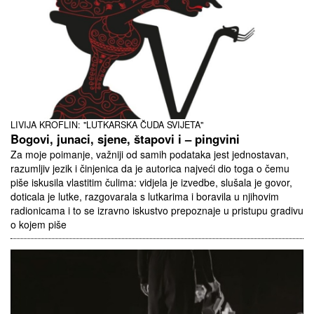
LIVIJA KROFLIN: "LUTKARSKA ČUDA SVIJETA"
Bogovi, junaci, sjene, štapovi i – pingvini
Za moje poimanje, važniji od samih podataka jest jednostavan,
razumljiv jezik i činjenica da je autorica najveći dio toga o čemu
piše iskusila vlastitim čulima: vidjela je izvedbe, slušala je govor,
doticala je lutke, razgovarala s lutkarima i boravila u njihovim
radionicama i to se izravno iskustvo prepoznaje u pristupu gradivu
o kojem piše