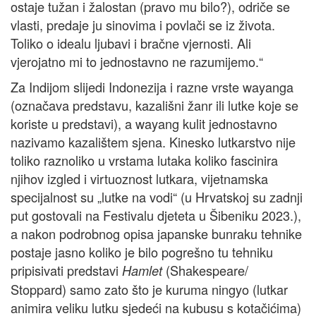
ostaje tužan i žalostan (pravo mu bilo?), odriče se
vlasti, predaje ju sinovima i povlači se iz života.
Toliko o idealu ljubavi i bračne vjernosti. Ali
vjerojatno mi to jednostavno ne razumijemo.“
Za Indijom slijedi Indonezija i razne vrste wayanga
(označava predstavu, kazališni žanr ili lutke koje se
koriste u predstavi), a wayang kulit jednostavno
nazivamo kazalištem sjena. Kinesko lutkarstvo nije
toliko raznoliko u vrstama lutaka koliko fascinira
njihov izgled i virtuoznost lutkara, vijetnamska
specijalnost su „lutke na vodi“ (u Hrvatskoj su zadnji
put gostovali na Festivalu djeteta u Šibeniku 2023.),
a nakon podrobnog opisa japanske bunraku tehnike
postaje jasno koliko je bilo pogrešno tu tehniku
pripisivati predstavi
(Shakespeare/
Hamlet
Stoppard) samo zato što je kuruma ningyo (lutkar
animira veliku lutku sjedeći na kubusu s kotačićima)