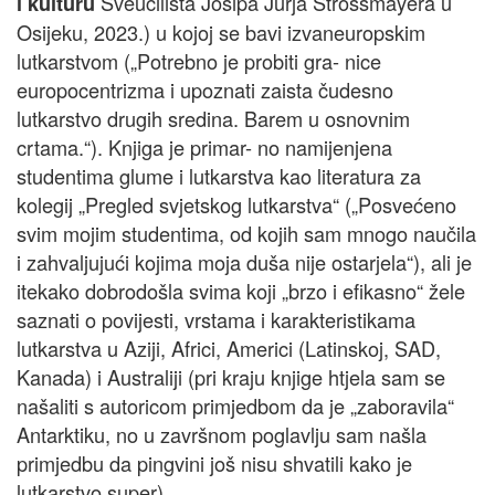
Sveučilišta Josipa Jurja Strossmayera u
i kulturu
Osijeku, 2023.) u kojoj se bavi izvaneuropskim
lutkarstvom („Potrebno je probiti gra- nice
europocentrizma i upoznati zaista čudesno
lutkarstvo drugih sredina. Barem u osnovnim
crtama.“). Knjiga je primar- no namijenjena
studentima glume i lutkarstva kao literatura za
kolegij „Pregled svjetskog lutkarstva“ („Posvećeno
svim mojim studentima, od kojih sam mnogo naučila
i zahvaljujući kojima moja duša nije ostarjela“), ali je
itekako dobrodošla svima koji „brzo i efikasno“ žele
saznati o povijesti, vrstama i karakteristikama
lutkarstva u Aziji, Africi, Americi (Latinskoj, SAD,
Kanada) i Australiji (pri kraju knjige htjela sam se
našaliti s autoricom primjedbom da je „zaboravila“
Antarktiku, no u završnom poglavlju sam našla
primjedbu da pingvini još nisu shvatili kako je
lutkarstvo super).