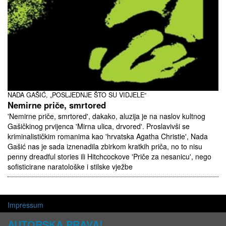
NADA GAŠIĆ, „POSLJEDNJE ŠTO SU VIDJELE“
Nemirne priče, smrtored
'Nemirne priče, smrtored', dakako, aluzija je na naslov kultnog
Gašičkinog prvijenca 'Mirna ulica, drvored'. Proslavivši se
kriminalističkim romanima kao 'hrvatska Agatha Christie', Nada
Gašić nas je sada iznenadila zbirkom kratkih priča, no to nisu
penny dreadful stories ili Hitchcockove 'Priče za nesanicu', nego
sofisticirane naratološke i stilske vježbe
Impressum
AUTORSKA PRAVA!