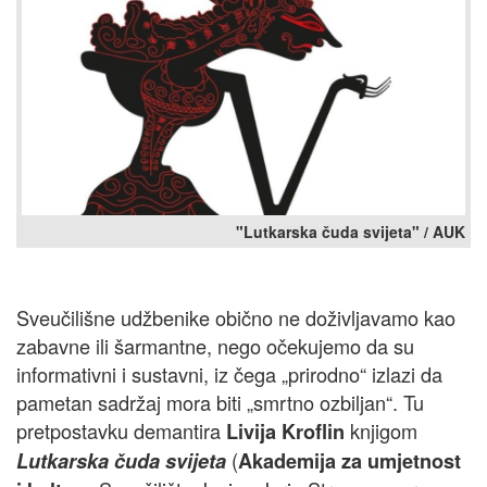
"Lutkarska čuda svijeta" / AUK
Sveučilišne udžbenike obično ne doživljavamo kao
zabavne ili šarmantne, nego očekujemo da su
informativni i sustavni, iz čega „prirodno“ izlazi da
pametan sadržaj mora biti „smrtno ozbiljan“. Tu
pretpostavku demantira
knjigom
Livija Kroflin
(
Lutkarska čuda svijeta
Akademija za umjetnost