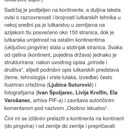
Sadržaj je podijeljen na kontinente, a duljina teksta
ovisi o raznovrsnosti i brojnosti lutkarskih tehnika u
nekoj sredini pa je lutkarstvu u zemljama na
azijskom tlu posvećeno oko 150 stranica, dok je
lutkarska umjetnost na ostalim kontinentima
(uključivo pingvine) stala u stotinjak stranica. Svaka
od cjelina (kontinent, pojedina država) jednako je
strukturirana: nakon uvodnog opisa „prirode i
društva“, slijedi podrobni opis lutkarskih predstava
(teme, tehnologija i vrste lutaka, izvedbe) često
ilustriran crtežima (
) i
Ljubica Suturović
fotografijama (
Ivan Špoljarec, Livija Kroflin, Ela
, arhiva PIF-a) i završava autoričinim
Varošanec
komentarom pod nazivom „Osobno iskustvo“.
Čini mi se izlišnim prelaziti s kontinenta na kontinent
(do pingvina) i od zemlje do zemlje i prepričavati