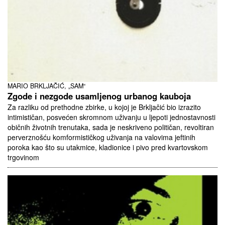
MARIO BRKLJAČIĆ, „SAM“
Zgode i nezgode usamljenog urbanog kauboja
Za razliku od prethodne zbirke, u kojoj je Brkljačić bio izrazito
intimističan, posvećen skromnom uživanju u ljepoti jednostavnosti
običnih životnih trenutaka, sada je neskriveno političan, revoltiran
perverznošću komformističkog uživanja na valovima jeftinih
poroka kao što su utakmice, kladionice i pivo pred kvartovskom
trgovinom