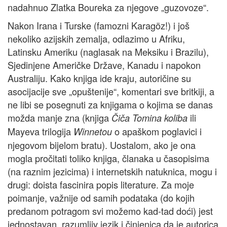
nadahnuo Zlatka Boureka za njegove „guzovoze“.
Nakon Irana i Turske (famozni Karagöz!) i još
nekoliko azijskih zemalja, odlazimo u Afriku,
Latinsku Ameriku (naglasak na Meksiku i Brazilu),
Sjedinjene Američke Države, Kanadu i napokon
Australiju. Kako knjiga ide kraju, autoričine su
asocijacije sve „opuštenije“, komentari sve britkiji, a
ne libi se posegnuti za knjigama o kojima se danas
možda manje zna (knjiga
ili
Čiča Tomina koliba
Mayeva trilogija
o apaškom poglavici i
Winnetou
njegovom bijelom bratu). Uostalom, ako je ona
mogla pročitati toliko knjiga, članaka u časopisima
(na raznim jezicima) i internetskih natuknica, mogu i
drugi: doista fascinira popis literature. Za moje
poimanje, važnije od samih podataka (do kojih
predanom potragom svi možemo kad-tad doći) jest
jednostavan, razumljiv jezik i činjenica da je autorica