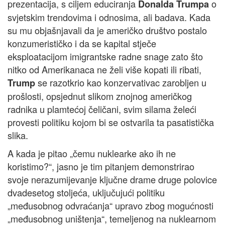
prezentacija, s ciljem educiranja
o
Donalda Trumpa
svjetskim trendovima i odnosima, ali badava. Kada
su mu objašnjavali da je američko društvo postalo
konzumerističko i da se kapital stječe
eksploatacijom imigrantske radne snage zato što
nitko od Amerikanaca ne želi više kopati ili ribati,
se razotkrio kao konzervativac zarobljen u
Trump
prošlosti, opsjednut slikom znojnog američkog
radnika u plamtećoj čeličani, svim silama želeći
provesti politiku kojom bi se ostvarila ta pasatistička
slika.
A kada je pitao „čemu nuklearke ako ih ne
koristimo?“, jasno je tim pitanjem demonstrirao
svoje nerazumijevanje ključne drame druge polovice
dvadesetog stoljeća, uključujući politiku
„međusobnog odvraćanja“ upravo zbog mogućnosti
„međusobnog uništenja“, temeljenog na nuklearnom