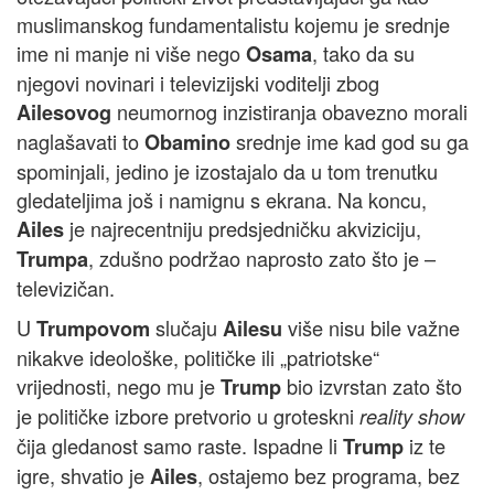
muslimanskog fundamentalistu kojemu je srednje
ime ni manje ni više nego
, tako da su
Osama
njegovi novinari i televizijski voditelji zbog
neumornog inzistiranja obavezno morali
Ailesovog
naglašavati to
srednje ime kad god su ga
Obamino
spominjali, jedino je izostajalo da u tom trenutku
gledateljima još i namignu s ekrana. Na koncu,
je najrecentniju predsjedničku akviziciju,
Ailes
, zdušno podržao naprosto zato što je –
Trumpa
televizičan.
U
slučaju
više nisu bile važne
Trumpovom
Ailesu
nikakve ideološke, političke ili „patriotske“
vrijednosti, nego mu je
bio izvrstan zato što
Trump
je političke izbore pretvorio u groteskni
reality show
čija gledanost samo raste. Ispadne li
iz te
Trump
igre, shvatio je
, ostajemo bez programa, bez
Ailes