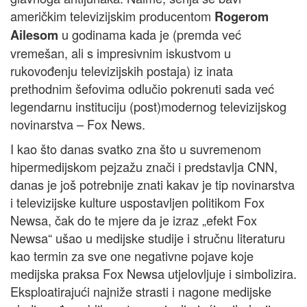
američkim televizijskim producentom
Rogerom
u godinama kada je (premda već
Ailesom
vremešan, ali s impresivnim iskustvom u
rukovođenju televizijskih postaja) iz inata
prethodnim šefovima odlučio pokrenuti sada već
legendarnu instituciju (post)modernog televizijskog
novinarstva – Fox News.
I kao što danas svatko zna što u suvremenom
hipermedijskom pejzažu znači i predstavlja CNN,
danas je još potrebnije znati kakav je tip novinarstva
i televizijske kulture uspostavljen politikom Fox
Newsa, čak do te mjere da je izraz „efekt Fox
Newsa“ ušao u medijske studije i stručnu literaturu
kao termin za sve one negativne pojave koje
medijska praksa Fox Newsa utjelovljuje i simbolizira.
Eksploatirajući najniže strasti i nagone medijske