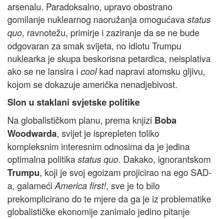
arsenalu. Paradoksalno, upravo obostrano
gomilanje nuklearnog naoružanja omogućava
status
, ravnotežu, primirje i zaziranje da se ne bude
quo
odgovaran za smak svijeta, no idiotu Trumpu
nuklearka je skupa beskorisna petardica, neisplativa
ako se ne lansira i
kad napravi atomsku gljivu,
cool
kojom se dokazuje američka nenadjebivost.
Slon u staklani svjetske politike
Na globalističkom planu, prema knjizi
Boba
, svijet je isprepleten toliko
Woodwarda
kompleksnim interesnim odnosima da je jedina
optimalna politika
. Dakako, ignorantskom
status quo
, koji je svoj egoizam projicirao na ego SAD-
Trumpu
a, galameći
, sve je to bilo
America first!
prekomplicirano do te mjere da ga je iz problematike
globalističke ekonomije zanimalo jedino pitanje