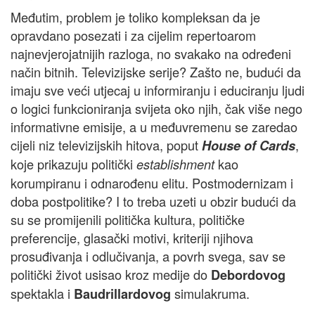
Međutim, problem je toliko kompleksan da je
opravdano posezati i za cijelim repertoarom
najnevjerojatnijih razloga, no svakako na određeni
način bitnih. Televizijske serije? Zašto ne, budući da
imaju sve veći utjecaj u informiranju i educiranju ljudi
o logici funkcioniranja svijeta oko njih, čak više nego
informativne emisije, a u međuvremenu se zaredao
cijeli niz televizijskih hitova, poput
,
House of Cards
koje prikazuju politički
kao
establishment
korumpiranu i odnarođenu elitu. Postmodernizam i
doba postpolitike? I to treba uzeti u obzir budući da
su se promijenili politička kultura, političke
preferencije, glasački motivi, kriteriji njihova
prosuđivanja i odlučivanja, a povrh svega, sav se
politički život usisao kroz medije do
Debordovog
spektakla i
simulakruma.
Baudrillardovog