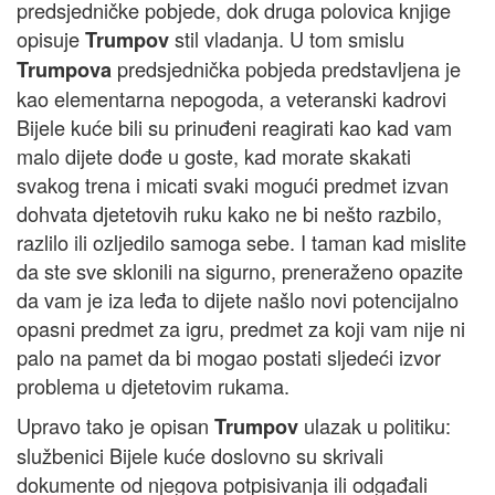
predsjedničke pobjede, dok druga polovica knjige
opisuje
stil vladanja. U tom smislu
Trumpov
predsjednička pobjeda predstavljena je
Trumpova
kao elementarna nepogoda, a veteranski kadrovi
Bijele kuće bili su prinuđeni reagirati kao kad vam
malo dijete dođe u goste, kad morate skakati
svakog trena i micati svaki mogući predmet izvan
dohvata djetetovih ruku kako ne bi nešto razbilo,
razlilo ili ozljedilo samoga sebe. I taman kad mislite
da ste sve sklonili na sigurno, preneraženo opazite
da vam je iza leđa to dijete našlo novi potencijalno
opasni predmet za igru, predmet za koji vam nije ni
palo na pamet da bi mogao postati sljedeći izvor
problema u djetetovim rukama.
Upravo tako je opisan
ulazak u politiku:
Trumpov
službenici Bijele kuće doslovno su skrivali
dokumente od njegova potpisivanja ili odgađali