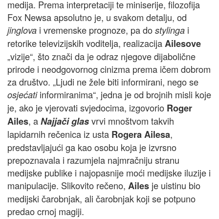
medija. Prema interpretaciji te miniserije, filozofija
Fox Newsa apsolutno je, u svakom detalju, od
i vremenske prognoze, pa do
i
jinglova
stylinga
retorike televizijskih voditelja, realizacija
Ailesove
„vizije“, što znači da je odraz njegove dijabolične
prirode i neodgovornog cinizma prema ičem dobrom
za društvo. „Ljudi ne žele biti informirani, nego se
informiranima“, jedna je od brojnih misli koje
osjećati
je, ako je vjerovati svjedocima, izgovorio
Roger
, a
vrvi mnoštvom takvih
Ailes
Najjači glas
lapidarnih rečenica iz usta
,
Rogera Ailesa
predstavljajući ga kao osobu koja je izvrsno
prepoznavala i razumjela najmračniju stranu
medijske publike i najopasnije moći medijske iluzije i
manipulacije. Slikovito rečeno,
je uistinu bio
Ailes
medijski čarobnjak, ali čarobnjak koji se potpuno
predao crnoj magiji.