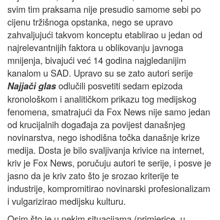
svim tim praksama nije presudio samome sebi po
cijenu tržišnoga opstanka, nego se upravo
zahvaljujući takvom konceptu etablirao u jedan od
najrelevantnijih faktora u oblikovanju javnoga
mnijenja, bivajući već 14 godina najgledanijim
kanalom u SAD. Upravo su se zato autori serije
odlučili posvetiti sedam epizoda
Najjači glas
kronološkom i analitičkom prikazu tog medijskog
fenomena, smatrajući da Fox News nije samo jedan
od krucijalnih događaja za povijest današnjeg
novinarstva, nego ishodišna točka današnje krize
medija. Dosta je bilo svaljivanja krivice na internet,
kriv je Fox News, poručuju autori te serije, i posve je
jasno da je kriv zato što je srozao kriterije te
industrije, kompromitirao novinarski profesionalizam
i vulgarizirao medijsku kulturu.
Osim što je u nekim situacijama (primjerice, u