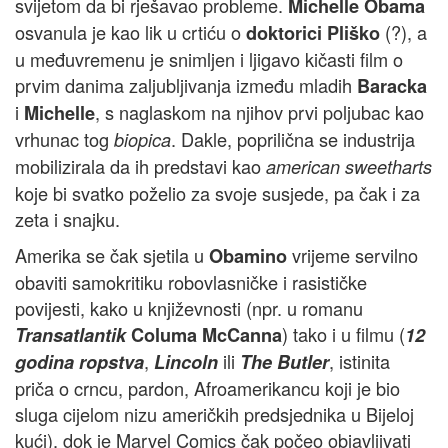
svijetom da bi rješavao probleme.
Michelle Obama
osvanula je kao lik u crtiću o
(?), a
doktorici Pliško
u međuvremenu je snimljen i ljigavo kičasti film o
prvim danima zaljubljivanja između mladih
Baracka
i
, s naglaskom na njihov prvi poljubac kao
Michelle
vrhunac tog
. Dakle, poprilična se industrija
biopica
mobilizirala da ih predstavi kao
american sweetharts
koje bi svatko poželio za svoje susjede, pa čak i za
zeta i snajku.
Amerika se čak sjetila u
vrijeme servilno
Obamino
obaviti samokritiku robovlasničke i rasističke
povijesti, kako u književnosti (npr. u romanu
) tako i u filmu (
Transatlantik
Columa McCanna
12
,
ili
, istinita
godina ropstva
Lincoln
The Butler
priča o crncu, pardon, Afroamerikancu koji je bio
sluga cijelom nizu američkih predsjednika u Bijeloj
kući), dok je Marvel Comics čak počeo objavljivati