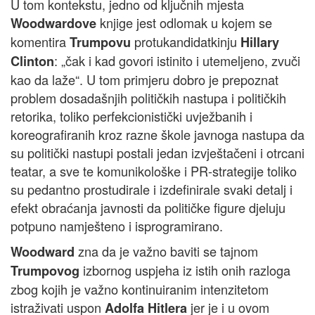
U tom kontekstu, jedno od ključnih mjesta
knjige jest odlomak u kojem se
Woodwardove
komentira
protukandidatkinju
Trumpovu
Hillary
: „čak i kad govori istinito i utemeljeno, zvuči
Clinton
kao da laže“. U tom primjeru dobro je prepoznat
problem dosadašnjih političkih nastupa i političkih
retorika, toliko perfekcionistički uvježbanih i
koreografiranih kroz razne škole javnoga nastupa da
su politički nastupi postali jedan izvještačeni i otrcani
teatar, a sve te komunikološke i PR-strategije toliko
su pedantno prostudirale i izdefinirale svaki detalj i
efekt obraćanja javnosti da političke figure djeluju
potpuno namješteno i isprogramirano.
zna da je važno baviti se tajnom
Woodward
izbornog uspjeha iz istih onih razloga
Trumpovog
zbog kojih je važno kontinuiranim intenzitetom
istraživati uspon
jer je i u ovom
Adolfa Hitlera