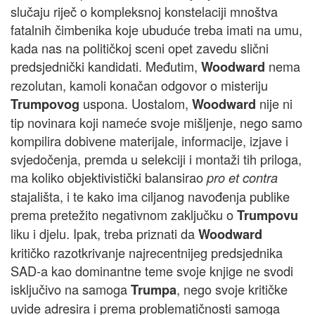
slučaju riječ o kompleksnoj konstelaciji mnoštva
fatalnih čimbenika koje ubuduće treba imati na umu,
kada nas na političkoj sceni opet zavedu slični
predsjednički kandidati. Međutim,
nema
Woodward
rezolutan, kamoli konačan odgovor o misteriju
uspona. Uostalom,
nije ni
Trumpovog
Woodward
tip novinara koji nameće svoje mišljenje, nego samo
kompilira dobivene materijale, informacije, izjave i
svjedočenja, premda u selekciji i montaži tih priloga,
ma koliko objektivistički balansirao
pro et contra
stajališta, i te kako ima ciljanog navođenja publike
prema pretežito negativnom zaključku o
Trumpovu
liku i djelu. Ipak, treba priznati da
Woodward
kritičko razotkrivanje najrecentnijeg predsjednika
SAD-a kao dominantne teme svoje knjige ne svodi
isključivo na samoga
, nego svoje kritičke
Trumpa
uvide adresira i prema problematičnosti samoga