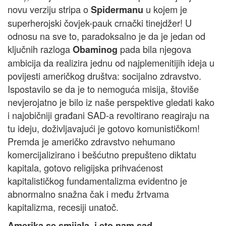
novu verziju stripa o
u kojem je
Spidermanu
superherojski čovjek-pauk crnački tinejdžer! U
odnosu na sve to, paradoksalno je da je jedan od
ključnih razloga
pada bila njegova
Obaminog
ambicija da realizira jednu od najplemenitijih ideja u
povijesti američkog društva: socijalno zdravstvo.
Ispostavilo se da je to nemoguća misija, štoviše
nevjerojatno je bilo iz naše perspektive gledati kako
i najobičniji građani SAD-a revoltirano reagiraju na
tu ideju, doživljavajući je gotovo komunističkom!
Premda je američko zdravstvo nehumano
komercijalizirano i bešćutno prepušteno diktatu
kapitala, gotovo religijska prihvaćenost
kapitalističkog fundamentalizma evidentno je
abnormalno snažna čak i među žrtvama
kapitalizma, recesiji unatoč.
Amerika se smijala, i eto nam sad...