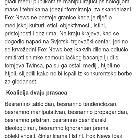
gladi među publikom te manipulirajući psihologijom
mase i tehnikama (dez)informiranja, za skandalozni
Fox News ne postoje granice kada je riječ o
medijskoj kulturi, etici, objektivnosti, istini,
pristojnosti i obzirima. Na kraju krajeva, kad se
dogodio napad na Svjetski trgovački centar, jedino
se krvožedni Fox News bez ikakvih dilema odlučio
emitirati snimke samoubilačkog bacanja ljudi s
tornjeva Twinsa, pa su ga ostali mediji, htjeli-ne
htjeli, slijedili kako ne bi ispali iz konkurentske borbe
za gledanost.
Koalicija dvaju prasaca
Besramno tabloidan, besramno tendenciozan,
besramno manipulativan, besramno propagandan,
besramno pristran, besramno desničarski
ideologiziran, besramno ignorantan prema
objektivnosti, činjenicama i istini, Fox News ipak