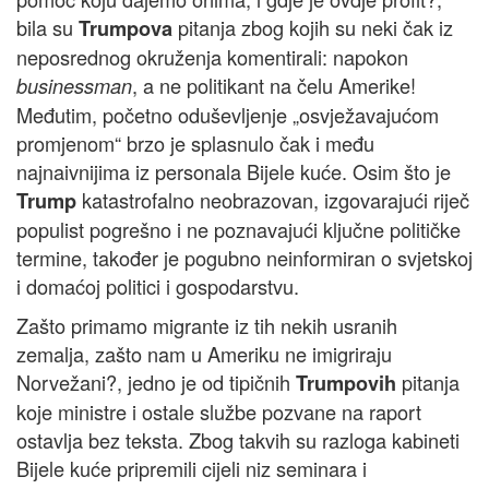
bila su
pitanja zbog kojih su neki čak iz
Trumpova
neposrednog okruženja komentirali: napokon
, a ne politikant na čelu Amerike!
businessman
Međutim, početno oduševljenje „osvježavajućom
promjenom“ brzo je splasnulo čak i među
najnaivnijima iz personala Bijele kuće. Osim što je
katastrofalno neobrazovan, izgovarajući riječ
Trump
populist pogrešno i ne poznavajući ključne političke
termine, također je pogubno neinformiran o svjetskoj
i domaćoj politici i gospodarstvu.
Zašto primamo migrante iz tih nekih usranih
zemalja, zašto nam u Ameriku ne imigriraju
Norvežani?, jedno je od tipičnih
pitanja
Trumpovih
koje ministre i ostale službe pozvane na raport
ostavlja bez teksta. Zbog takvih su razloga kabineti
Bijele kuće pripremili cijeli niz seminara i