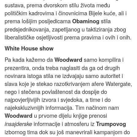
sustava, prema dvorskom stilu života među
političkim kadrovima i činovnicima Bijele kuće, ali i
prema lošijim posljedicama
stila
Obaminog
predsjednikovanja, zapetljanog u taktiziranja zbog
liberalističke osjetljivosti prema pravima i ovih i onih.
White House show
Pa kada kažemo da
samo kompilira i
Woodward
prezentira, onda treba naglasiti da ga od drugih
novinara istoga stila ne izdvajaju samo autoritet i
slava koje je stekao razotkrivanjem afere Watergate,
nego i stečena povlaštenost da dospije do
najpovjerljivijih izvora i svjedoka, a time i do
najekskluzivnijih informacija. Tim načinom nam
u prvome dijelu knjige prenosi
Woodward
informacije i atmosferu iz
insajderske
Trumpovog
izbornog tima dok su još manevrirali kampanjom do