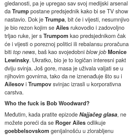
gledanosti, pa je upregao sav svoj medijski arsenal
da
postane predsjednik kako bi se TV show
Trump
nastavio. Dok je
, bit će i vijesti, nesumnjivo
Trumpa
je bio rezon kojim se
rukovodio i zadovoljno
Ailes
trljao ruke, jer s
kao predsjednikom čak
Trumpom
će i vijesti o poreznoj politici ili rebalansu proračuna
biti
, baš kao svojedobni
top news
blow job
Monice
. Ukratko, bio je to logičan interesni pakt
Lewinsky
dviju svinja. Još gore, masa je uživala valjati se u
njihovim govnima, tako da ne iznenađuje što su i
i
svinjac izrasli u korporativna
Ailesov
Trumpov
carstva.
Who the fuck is Bob Woodward?
Međutim, kada pratite epizode
, ne
Najjačeg glasa
možete poreći da se
odlikuje
Roger Ailes
genijalnošću u zlorabljenu
goebbelsovskom