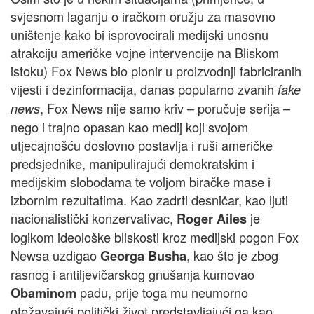
svjesnom laganju o iračkom oružju za masovno
uništenje kako bi isprovocirali medijski unosnu
atrakciju američke vojne intervencije na Bliskom
istoku) Fox News bio pionir u proizvodnji fabriciranih
vijesti i dezinformacija, danas popularno zvanih
fake
, Fox News nije samo kriv – poručuje serija –
news
nego i trajno opasan kao medij koji svojom
utjecajnošću doslovno postavlja i ruši američke
predsjednike, manipulirajući demokratskim i
medijskim slobodama te voljom biračke mase i
izbornim rezultatima. Kao zadrti desničar, kao ljuti
nacionalistički konzervativac,
je
Roger Ailes
logikom ideološke bliskosti kroz medijski pogon Fox
Newsa uzdigao
, kao što je zbog
Georga Busha
rasnog i antiljevičarskog gnušanja kumovao
padu, prije toga mu neumorno
Obaminom
otežavajući politički život predstavljajući ga kao