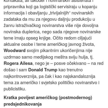
kontakata, ali također i novinarskih asistenata i
pripravnika koji ga logistički servisiraju u kopanju
informacija i obavljanju „trivijalnijih“ novinarskih
zadataka da mu za njegovu daljnju produkciju u
žanru istraživačkog novinarstva više nije dovoljna
novinska duplerica, nego sada njegove novinarske
teme imaju opseg knjige. Očito redom ciljajući
aktualne osobe i teme američkog javnog života,
svojim pikantnim ukoričenjima nije
Woodward
uzdrmao samo medijskog meštra sviju hulja, tj.
, nego je – posve očekivano – na red
Rogera Ailesa
došao i sam
kao trenutno
Donald Trump
najkontroverznija, pa čak i kao najskandaloznija
tema za američko i svjetsko političko novinarstvo i
publicistiku.
Kratka povijest američkog (postmodernog)
predsjednikovanja