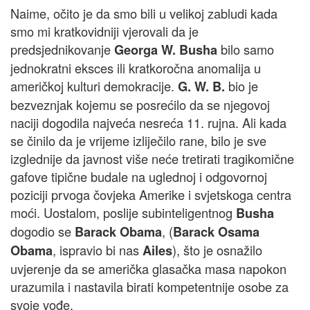
Naime, očito je da smo bili u velikoj zabludi kada
smo mi kratkovidniji vjerovali da je
predsjednikovanje
bilo samo
Georga W. Busha
jednokratni eksces ili kratkoročna anomalija u
američkoj kulturi demokracije.
bio je
G. W. B.
bezveznjak kojemu se posrećilo da se njegovoj
naciji dogodila najveća nesreća 11. rujna. Ali kada
se činilo da je vrijeme izliječilo rane, bilo je sve
izglednije da javnost više neće tretirati tragikomične
gafove tipične budale na uglednoj i odgovornoj
poziciji prvoga čovjeka Amerike i svjetskoga centra
moći. Uostalom, poslije subinteligentnog
Busha
dogodio se
, (
Barack Obama
Barack Osama
, ispravio bi nas
), što je osnažilo
Obama
Ailes
uvjerenje da se američka glasačka masa napokon
urazumila i nastavila birati kompetentnije osobe za
svoje vođe.