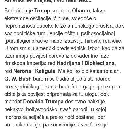
Budući da je
smijenio
, takve
Trump
Obamu
ekstremne oscilacije, čini se, svjedoče o
neprolaznosti duboke krize američkoga društva, dok
sociopolitičke turbulencije očito u psihosocijalnoj
(para)logici biračke mase izazivaju hirovite reakcije.
U tom smislu američki predsjednički izbori kao da za
uzor imaju povijest careva iz dekadentne faze
rimskoga imperija: red
i
,
Hadrijana
Dioklecijana
red
i
. Ma koliko bio katastrofalan,
Nerona
Kaligula
barem se trudio slijediti standarde
G. W. Bush
predsjedničkog držanja budući da ga je cjelokupna
obiteljska povijest pripremala za tu ulogu, dok
mandat
doslovno nalikuje
Donalda Trumpa
nekakvoj hollywoodskoj
parodiji u kojoj
trash
moronska seljačina preko noći postane lider
američke nacije, pa konvencije takve funkcije