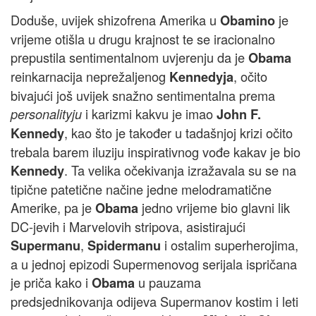
Doduše, uvijek shizofrena Amerika u
je
Obamino
vrijeme otišla u drugu krajnost te se iracionalno
prepustila sentimentalnom uvjerenju da je
Obama
reinkarnacija neprežaljenog
, očito
Kennedyja
bivajući još uvijek snažno sentimentalna prema
i karizmi kakvu je imao
personalityju
John F.
, kao što je također u tadašnjoj krizi očito
Kennedy
trebala barem iluziju inspirativnog vođe kakav je bio
. Ta velika očekivanja izražavala su se na
Kennedy
tipične patetične načine jedne melodramatične
Amerike, pa je
jedno vrijeme bio glavni lik
Obama
DC-jevih i Marvelovih stripova, asistirajući
,
i ostalim superherojima,
Supermanu
Spidermanu
a u jednoj epizodi Supermenovog serijala ispričana
je priča kako i
u pauzama
Obama
predsjednikovanja odijeva Supermanov kostim i leti