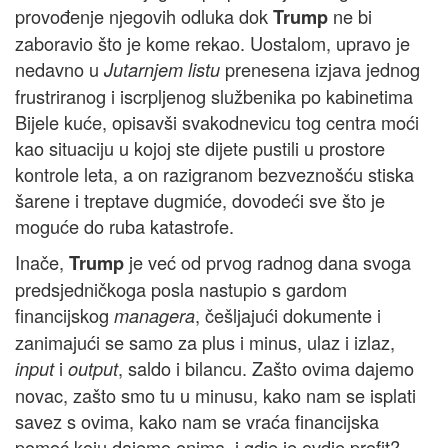
provođenje njegovih odluka dok
ne bi
Trump
zaboravio što je kome rekao. Uostalom, upravo je
nedavno u
prenesena izjava jednog
Jutarnjem listu
frustriranog i iscrpljenog službenika po kabinetima
Bijele kuće, opisavši svakodnevicu tog centra moći
kao situaciju u kojoj ste dijete pustili u prostore
kontrole leta, a on razigranom bezveznošću stiska
šarene i treptave dugmiće, dovodeći sve što je
moguće do ruba katastrofe.
Inače,
je već od prvog radnog dana svoga
Trump
predsjedničkoga posla nastupio s gardom
financijskog
, češljajući dokumente i
managera
zanimajući se samo za plus i minus, ulaz i izlaz,
i
, saldo i bilancu. Zašto ovima dajemo
input
output
novac, zašto smo tu u minusu, kako nam se isplati
savez s ovima, kako nam se vraća financijska
pomoć koju dajemo onima, i gdje je ovdje profit?,