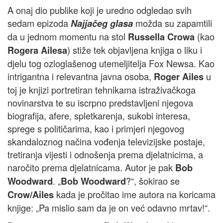
A onaj dio publike koji je uredno odgledao svih
sedam epizoda
možda su zapamtili
Najjačeg glasa
da u jednom momentu na stol
(kao
Russella Crowa
) stiže tek objavljena knjiga o liku i
Rogera Ailesa
djelu tog ozloglašenog utemeljitelja Fox Newsa. Kao
intrigantna i relevantna javna osoba,
u
Roger Ailes
toj je knjizi portretiran tehnikama istraživačkoga
novinarstva te su iscrpno predstavljeni njegova
biografija, afere, spletkarenja, sukobi interesa,
sprege s političarima, kao i primjeri njegovog
skandaloznog načina vođenja televizijske postaje,
tretiranja vijesti i odnošenja prema djelatnicima, a
naročito prema djelatnicama. Autor je pak
Bob
. „
?“, šokirao se
Woodward
Bob Woodward
kada je pročitao ime autora na koricama
Crow/Ailes
knjige: „Pa mislio sam da je on već odavno mrtav!“.