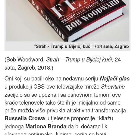
"Strah - Trump u Bijeloj kući" / 24 sata, Zagreb
(Bob Woodward,
, 24
Strah – Trump u Bijeloj kući
sata, Zagreb, 2018.)
Oni koji su bacili oko na nedavnu seriju
Najjači glas
u produkciji CBS-ove televizijske mreže
Showtime
zacijelo su se upoznali sa osnovnom temom ove
kraće telenovele tako što ih je inicijalno od same
priče možda više privukla atraktivna transformacija
u tjelesne proporcije i kilažu
Russella Crowa
jednoga
da bi dočarao lik
Marlona Branda
glavnoga antijunaka. Naime, serija se bavi