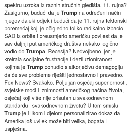
spektru uzroka iz raznih stručnih gledišta. 11. rujna?
Zasigurno, budući da je
na određeni način
Trump
njegov daleki odjek i budući da je 11. rujna tektonski
poremećaj koji je očigledno toliko radikalno izbacio
SAD iz orbite i preusmjerio američku povijest da je
sav daljnji put američkog društva nekako logično
vodio do
. Recesija? Nedvojbeno, jer je
Trumpa
kreirala socijalne frustracije i deziluzioniranost
kojima je
ponudio slatkorječivu demagogiju
Trump
da će sve probleme riješiti jednostavno i pravedno.
Fox News? Svakako. Poljuljan osjećaj superiornosti,
svjetske moći i iznimnosti američkog načina života,
osjećaj koji više nije prisutan u svakodnevnom
standardu i svakodnevnom životu? U tom smislu
je i likom i djelom personalizirao dokaz da
Trump
Amerika još uvijek može biti velika, bogata i
uspješna.