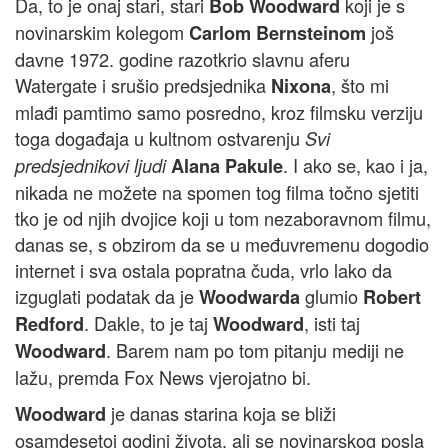
Da, to je onaj stari, stari
koji je s
Bob Woodward
novinarskim kolegom
još
Carlom Bernsteinom
davne 1972. godine razotkrio slavnu aferu
Watergate i srušio predsjednika
, što mi
Nixona
mlađi pamtimo samo posredno, kroz filmsku verziju
toga događaja u kultnom ostvarenju
Svi
. I ako se, kao i ja,
predsjednikovi ljudi
Alana Pakule
nikada ne možete na spomen tog filma točno sjetiti
tko je od njih dvojice koji u tom nezaboravnom filmu,
danas se, s obzirom da se u međuvremenu dogodio
internet i sva ostala popratna čuda, vrlo lako da
izguglati podatak da je
glumio
Woodwarda
Robert
. Dakle, to je taj
, isti taj
Redford
Woodward
. Barem nam po tom pitanju mediji ne
Woodward
lažu, premda Fox News vjerojatno bi.
je danas starina koja se bliži
Woodward
osamdesetoj godini života, ali se novinarskog posla