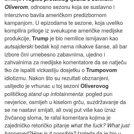
, odnosno sezonu koja se sustavno i
Oliverom
intenzivno bavila američkom predizbornom
kampanjom. U epizodama te sezone, koja uveliko
kompilira priloge iz sveukupne američke medijske
produkcije,
je bio nemilice ismijavan kao
Trump
bedak koji nema nikakve šanse, ali bar
autsajderski
izbore čini urnebesno zabavnima, ujedno i
zahvalnima za medijske komentatore da se natječu
tko će ispaliti vickastiju dosjetku o
Trumpovom
idiotizmu. Nakon što su rezultati obznanjeni,
uslijedio je vrhunac u toj sezoni
Oliverovog
političkog
: pogled pun
stand up infotainmenta
nevjerice, osmijeh u kiselom grču, suzdržavanje da
se ne nastavi smijati, ali ovaj put više kao izraz
živčanog sloma, te rafal komentara kojima je
zajedničko retoričko pitanje
what the fuck? What just
Izgleda da je bio u
happened?How is it possible?