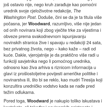
još ostavio nije, nego kruh zarađuje kao pomoćni
urednik svoje cjeloživotne redakcije,
The
. Doduše, čini se da je ta titula više
Washington Post
počasna, jer
, razumljivo, više nije jedan
Woodward
od onih novinara koji zbog vječite trke za vijestima i
obveze prema svakodnevnom ispunjavanju
novinskih stranica žive i spavaju u redakciji 24 sata,
bez privatnog života, nego – kako kaže – radi od
kuće. Dakle, vjerojatnije je da praktično više radi u
funkciji savjetnika nego li pomoćnog urednika,
odnosno kao živa arhiva s riznicom informacija u
glavi iz prošlostoljetne povijesti američke politike i
novinarstva ili, što bi se reklo, kao mudri Tiresija koji
konzultira uredničko vodstvo kada se nađe pred
težim odlukama.
Pored toga,
je nakupio toliko iskustava i
Woodward