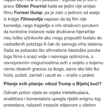
pravu
kada se jedini nije smijao
Olivier Pourriol
filmu
, pa je zato u jednom od eseja
Forrest Gump
iz knjige
napisao da taj film nije
Filmozofija
komedija, nego tragedija s vrlo strašnom porukom
da kontrolne instance naše društvene hijerarhije
nisu toliko učinkovite ako mogu propustiti budalu do
nadređenih položaja ili čak do samoga vrha sistema.
Sada se pokazalo što afirmativne ideološke poruke
toga filma o snazi volje i naivnoga optimizma, o
ravnopravnim mogućnostima svih u svijetu u kojemu
nema nikakvih granica za ikoga, samo ako bilo tko
hoće, poželi, zamisli i usudi se – znače u praksi.
Pitanje svih pitanja: otkud Trump u Bijeloj kući?
Odmah potom cijela se vojska intelektualaca,
analitičara i komentatora upregla riješiti enigmu tog
presedana, nalazeći moguće odgovore u cijelom