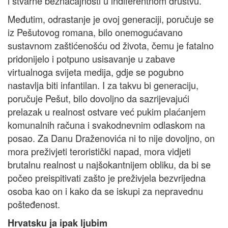
i stvarne beznačajnosti u indiferentnom društvu.
Međutim, odrastanje je ovoj generaciji, poručuje se
iz Pešutovog romana, bilo onemogućavano
sustavnom zaštićenošću od života, čemu je fatalno
pridonijelo i potpuno usisavanje u zabave
virtualnoga svijeta medija, gdje se pogubno
nastavlja biti infantilan. I za takvu bi generaciju,
poručuje Pešut, bilo dovoljno da sazrijevajući
prelazak u realnost ostvare već pukim plaćanjem
komunalnih računa i svakodnevnim odlaskom na
posao. Za Danu Draženovića ni to nije dovoljno, on
mora preživjeti teroristički napad, mora vidjeti
brutalnu realnost u najšokantnijem obliku, da bi se
počeo preispitivati zašto je preživjela bezvrijedna
osoba kao on i kako da se iskupi za nepravednu
pošteđenost.
Hrvatsku ja ipak ljubim