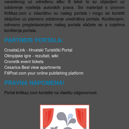
navedenog uz određenu sliku ili tekst te su objavljeni uz
odobrenje nositelja autorskih prava. Svi materijali s izvorom
Kritikaz.com u vlasništvu su našeg portala i mogu se koristiti
isključivo uz pismeno odobrenje uredništva portala. Korištenjem,
odnosno pregledavanjem našeg portala slažete se s uvjetima
korištenja portala.
PARTNERI PORTALA:
CroatiaLink - Hrvatski Turistički Portal
Olimpijske igre - rezultati, wiki
Cronetik event tickets
Cesarica Best view apartments
FillPost.com your online publishing platform
PRAVNA NAPOMENA!
Portal kritikaz.com koristite na vlastitu odgovornost.