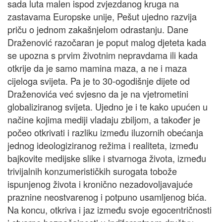
sada luta malen ispod zvjezdanog kruga na
zastavama Europske unije, Pešut ujedno razvija
priču o jednom zakašnjelom odrastanju. Dane
Draženović razočaran je poput malog djeteta kada
se upozna s prvim životnim nepravdama ili kada
otkrije da je samo mamina maza, a ne i maza
cijeloga svijeta. Pa je to 30-ogodišnje dijete od
Draženovića već svjesno da je na vjetrometini
globaliziranog svijeta. Ujedno je i te kako upućen u
načine kojima mediji vladaju zbiljom, a također je
počeo otkrivati i razliku između iluzornih obećanja
jednog ideologiziranog režima i realiteta, između
bajkovite medijske slike i stvarnoga života, između
trivijalnih konzumerističkih surogata tobože
ispunjenog života i kronično nezadovoljavajuće
praznine neostvarenog i potpuno usamljenog bića.
Na koncu, otkriva i jaz između svoje egocentričnosti