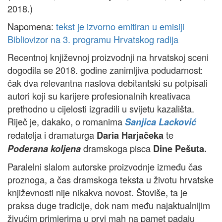
2018.)
Napomena:
tekst je izvorno emitiran u emisiji
Bibliovizor na 3. programu Hrvatskog radija
Recentnoj književnoj proizvodnji na hrvatskoj sceni
dogodila se 2018. godine zanimljiva podudarnost:
čak dva relevantna naslova debitantski su potpisali
autori koji su karijere profesionalnih kreativaca
prethodno u cijelosti izgradili u svijetu kazališta.
Riječ je, dakako, o romanima
Sanjica Lacković
redatelja i dramaturga
te
Daria Harjačeka
dramskoga pisca
Poderana koljena
Dine Pešuta.
Paralelni slalom autorske proizvodnje između čas
proznoga, a čas dramskoga teksta u životu hrvatske
književnosti nije nikakva novost. Štoviše, ta je
praksa duge tradicije, dok nam među najaktualnijim
živućim primjerima u prvi mah na pamet padaju