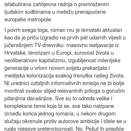
isfabulirana zahtijevna radnja o premreženim
ljudskim sudbinama u metežu prenapućene
europske metropole.
I povrh svega toga, roman mu je tematski aktualan
kao da je priču izgradio na prvih pet udarnih vijesti u
jučerašnjem TV-dnevniku: masovno iseljavanje iz
Hrvatske, terorizam u Europi, surovost života u
neoliberalnom kapitalizmu, izgubljenost milenijske
generacije u vrlom novom svijetu prekarijata i
medijska kolonizacija svakog trenutka našeg života.
Ni urednici ozbiljnih informativnih emisija ne bi bolje
montirali ovakav slijed relevantnih priloga o gorućim
pitanjima današnjice. Sve su to odreda velike i
kompleksne teme koje bi se, sve tako natrpane
između korica jednog romana, u nekom drugom
slučaju okrenule protiv autorove ambicije i otele se u
ruglo njegove pretencioznosti. No, Pešut ih prepliće