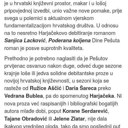
je u hrvatski književni prostor, makar i u lošoj
pripovjednoj izvedbi, unio važne nove pomake, prije
svega u polemici s aktualnom vjerskom
fundamentalizacijom hrvatskog društva. U odnosu
na to nesretno Harjačekovo debitiranje romanom
,
Dine Pešuta
Sanjica Lacković
Poderana koljena
roman je posve suprotnih kvaliteta.
Prethodno je potrebno naglasiti da je Pešutov
prvijenac osvanuo nakon duge, odveć duge sezone
krajnje loše ili jedva solidne debitantske proze u
novijoj hrvatskoj književnosti, u sezoni koja se
rasteže od
i
preko
Ružice Aščić
Daria Šareca
, pa do spomenutog
. Ni
Vedrana Bublea
Harjačeka
nova proza već raspisanijih i bibliografski bogatijih
autora mlađe dobi, poput
,
Korane Serdarević
ili
, nije dala
Tajane Obradović
Jelene Zlatar
ikakvog vrednijeg ploda, tako da smo posljednji put