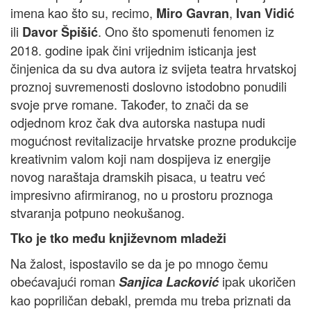
imena kao što su, recimo,
,
Miro Gavran
Ivan Vidić
ili
. Ono što spomenuti fenomen iz
Davor Špišić
2018. godine ipak čini vrijednim isticanja jest
činjenica da su dva autora iz svijeta teatra hrvatskoj
proznoj suvremenosti doslovno istodobno ponudili
svoje prve romane. Također, to znači da se
odjednom kroz čak dva autorska nastupa nudi
mogućnost revitalizacije hrvatske prozne produkcije
kreativnim valom koji nam dospijeva iz energije
novog naraštaja dramskih pisaca, u teatru već
impresivno afirmiranog, no u prostoru proznoga
stvaranja potpuno neokušanog.
Tko je tko među književnom mladeži
Na žalost, ispostavilo se da je po mnogo čemu
obećavajući roman
ipak ukoričen
Sanjica Lacković
kao popriličan debakl, premda mu treba priznati da