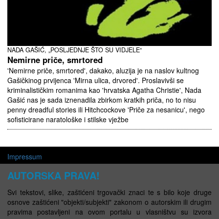
NADA GAŠIĆ, „POSLJEDNJE ŠTO SU VIDJELE“
Nemirne priče, smrtored
'Nemirne priče, smrtored', dakako, aluzija je na naslov kultnog
Gašičkinog prvijenca 'Mirna ulica, drvored'. Proslavivši se
kriminalističkim romanima kao 'hrvatska Agatha Christie', Nada
Gašić nas je sada iznenadila zbirkom kratkih priča, no to nisu
penny dreadful stories ili Hitchcockove 'Priče za nesanicu', nego
sofisticirane naratološke i stilske vježbe
Impressum
AUTORSKA PRAVA!
Svi tekstovi, slike, zaštićeni trgovački znaci te s bilo koje druge
osnove zaštićeni "objekti/subjekti" zakonom o autorskim ili drugim
pravima postavljeni na ovom portalu u vlasništvu su izvora