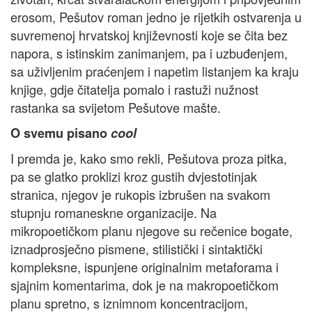
erosom, Pešutov roman jedno je rijetkih ostvarenja u
suvremenoj hrvatskoj književnosti koje se čita bez
napora, s istinskim zanimanjem, pa i uzbuđenjem,
sa uživljenim praćenjem i napetim listanjem ka kraju
knjige, gdje čitatelja pomalo i rastuži nužnost
rastanka sa svijetom Pešutove mašte.
O svemu pisano
cool
I premda je, kako smo rekli, Pešutova proza pitka,
pa se glatko proklizi kroz gustih dvjestotinjak
stranica, njegov je rukopis izbrušen na svakom
stupnju romaneskne organizacije. Na
mikropoetičkom planu njegove su rečenice bogate,
iznadprosječno pismene, stilistički i sintaktički
kompleksne, ispunjene originalnim metaforama i
sjajnim komentarima, dok je na makropoetičkom
planu spretno, s iznimnom koncentracijom,