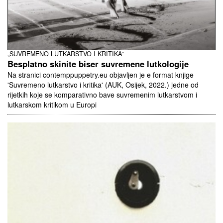
„SUVREMENO LUTKARSTVO I KRITIKA“
Besplatno skinite biser suvremene lutkologije
Na stranici contemppuppetry.eu objavljen je e format knjige
'Suvremeno lutkarstvo i kritika' (AUK, Osijek, 2022.) jedne od
rijetkih koje se komparativno bave suvremenim lutkarstvom i
lutkarskom kritikom u Europi