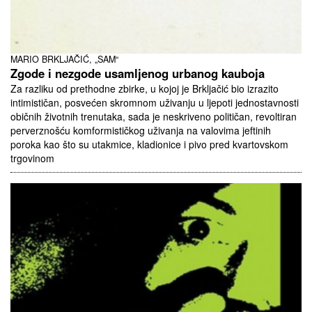
MARIO BRKLJAČIĆ, „SAM“
Zgode i nezgode usamljenog urbanog kauboja
Za razliku od prethodne zbirke, u kojoj je Brkljačić bio izrazito
intimističan, posvećen skromnom uživanju u ljepoti jednostavnosti
običnih životnih trenutaka, sada je neskriveno političan, revoltiran
perverznošću komformističkog uživanja na valovima jeftinih
poroka kao što su utakmice, kladionice i pivo pred kvartovskom
trgovinom