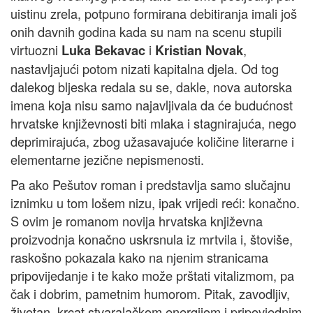
uistinu zrela, potpuno formirana debitiranja imali još
onih davnih godina kada su nam na scenu stupili
virtuozni
i
,
Luka Bekavac
Kristian Novak
nastavljajući potom nizati kapitalna djela. Od tog
dalekog bljeska redala su se, dakle, nova autorska
imena koja nisu samo najavljivala da će budućnost
hrvatske književnosti biti mlaka i stagnirajuća, nego
deprimirajuća, zbog užasavajuće količine literarne i
elementarne jezične nepismenosti.
Pa ako Pešutov roman i predstavlja samo slučajnu
iznimku u tom lošem nizu, ipak vrijedi reći: konačno.
S ovim je romanom novija hrvatska književna
proizvodnja konačno uskrsnula iz mrtvila i, štoviše,
raskošno pokazala kako na njenim stranicama
pripovijedanje i te kako može prštati vitalizmom, pa
čak i dobrim, pametnim humorom. Pitak, zavodljiv,
životan, krcat stvaralačkom energijom i pripovjednim