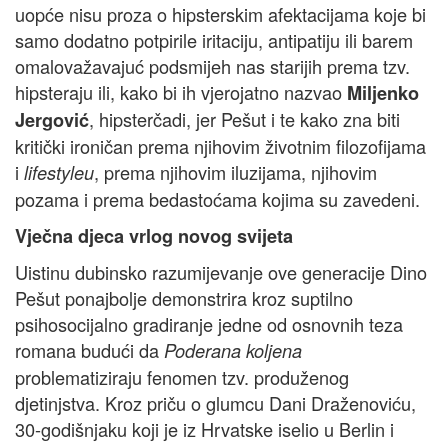
uopće nisu proza o hipsterskim afektacijama koje bi
samo dodatno potpirile iritaciju, antipatiju ili barem
omalovažavajuć podsmijeh nas starijih prema tzv.
hipsteraju ili, kako bi ih vjerojatno nazvao
Miljenko
, hipsterčadi, jer Pešut i te kako zna biti
Jergović
kritički ironičan prema njihovim životnim filozofijama
i
, prema njihovim iluzijama, njihovim
lifestyleu
pozama i prema bedastoćama kojima su zavedeni.
Vječna djeca vrlog novog svijeta
Uistinu dubinsko razumijevanje ove generacije Dino
Pešut ponajbolje demonstrira kroz suptilno
psihosocijalno gradiranje jedne od osnovnih teza
romana budući da
Poderana koljena
problematiziraju fenomen tzv. produženog
djetinjstva. Kroz priču o glumcu Dani Draženoviću,
30-godišnjaku koji je iz Hrvatske iselio u Berlin i