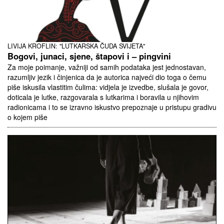
LIVIJA KROFLIN: "LUTKARSKA ČUDA SVIJETA"
Bogovi, junaci, sjene, štapovi i – pingvini
Za moje poimanje, važniji od samih podataka jest jednostavan,
razumljiv jezik i činjenica da je autorica najveći dio toga o čemu
piše iskusila vlastitim čulima: vidjela je izvedbe, slušala je govor,
doticala je lutke, razgovarala s lutkarima i boravila u njihovim
radionicama i to se izravno iskustvo prepoznaje u pristupu gradivu
o kojem piše