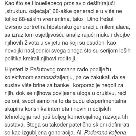
Kao što se Houellebecq proslavio dešifrirajući
„strukturu osjećaja“ 68-aške generacije u više ne
toliko 68-aškim vremenima, tako i Dino Pešut
izvrsno portretira hipstersku generaciju milenijalaca,
sa izrazitom osjetljivošću analizirajući muke i dvojbe
njihovih života u svijetu na koji su osuđeni kao
nevoljki nasljednici svega onoga što su serijom loših
politika kreirali njihovi roditelji.
Hipsteri iz Pešutovog romana rado podliježu
kolektivnom samosažaljenju, pa će zakukati da se
sustav više brine za banke i korporacije negoli za
njih, dok se njihova povijesna uloga u društvu, reći
će oni, svodi samo na to da budu eksperimentalna
skupina korisnika interneta i novih medijskih
tehnologija radi još boljeg komercijalnog razvoja tih
sustava. Stoga su također patetično skloni definirati
se kao izgubljena generacija. Ali
Poderana koljena