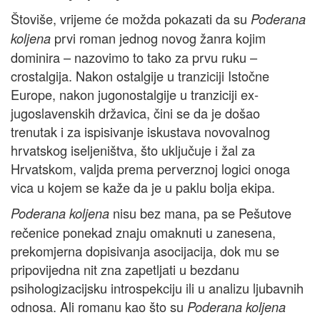
Štoviše, vrijeme će možda pokazati da su
Poderana
prvi roman jednog novog žanra kojim
koljena
dominira – nazovimo to tako za prvu ruku –
crostalgija. Nakon ostalgije u tranziciji Istočne
Europe, nakon jugonostalgije u tranziciji ex-
jugoslavenskih državica, čini se da je došao
trenutak i za ispisivanje iskustava novovalnog
hrvatskog iseljeništva, što uključuje i žal za
Hrvatskom, valjda prema perverznoj logici onoga
vica u kojem se kaže da je u paklu bolja ekipa.
nisu bez mana, pa se Pešutove
Poderana koljena
rečenice ponekad znaju omaknuti u zanesena,
prekomjerna dopisivanja asocijacija, dok mu se
pripovijedna nit zna zapetljati u bezdanu
psihologizacijsku introspekciju ili u analizu ljubavnih
odnosa. Ali romanu kao što su
Poderana koljena