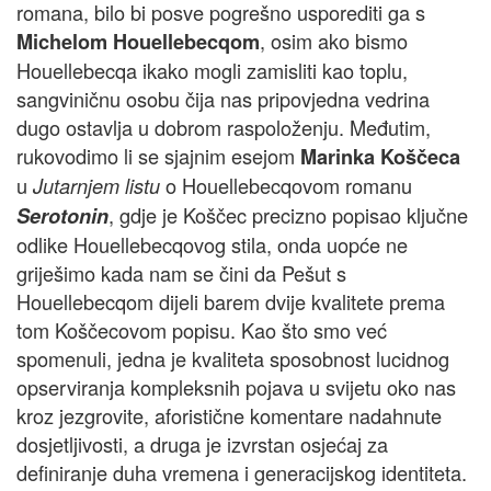
romana, bilo bi posve pogrešno usporediti ga s
, osim ako bismo
Michelom Houellebecqom
Houellebecqa ikako mogli zamisliti kao toplu,
sangviničnu osobu čija nas pripovjedna vedrina
dugo ostavlja u dobrom raspoloženju. Međutim,
rukovodimo li se sjajnim esejom
Marinka Koščeca
u
o Houellebecqovom romanu
Jutarnjem listu
, gdje je Koščec precizno popisao ključne
Serotonin
odlike Houellebecqovog stila, onda uopće ne
griješimo kada nam se čini da Pešut s
Houellebecqom dijeli barem dvije kvalitete prema
tom Koščecovom popisu. Kao što smo već
spomenuli, jedna je kvaliteta sposobnost lucidnog
opserviranja kompleksnih pojava u svijetu oko nas
kroz jezgrovite, aforistične komentare nadahnute
dosjetljivosti, a druga je izvrstan osjećaj za
definiranje duha vremena i generacijskog identiteta.