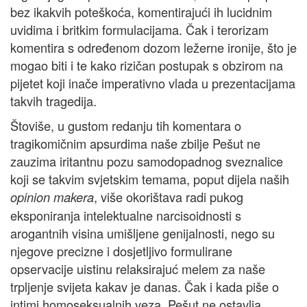
bez ikakvih poteškoća, komentirajući ih lucidnim
uvidima i britkim formulacijama. Čak i terorizam
komentira s određenom dozom ležerne ironije, što je
mogao biti i te kako rizičan postupak s obzirom na
pijetet koji inače imperativno vlada u prezentacijama
takvih tragedija.
Štoviše, u gustom redanju tih komentara o
tragikomičnim apsurdima naše zbilje Pešut ne
zauzima iritantnu pozu samodopadnog sveznalice
koji se takvim svjetskim temama, poput dijela naših
, više okorištava radi pukog
opinion makera
eksponiranja intelektualne narcisoidnosti s
arogantnih visina umišljene genijalnosti, nego su
njegove precizne i dosjetljivo formulirane
opservacije uistinu relaksirajuć melem za naše
trpljenje svijeta kakav je danas. Čak i kada piše o
intimi homoseksualnih veza, Pešut ne ostavlja