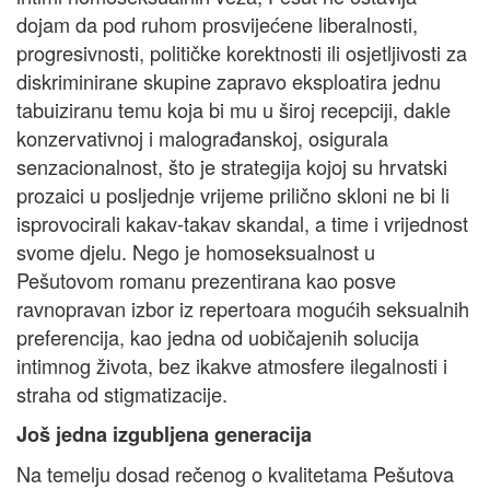
dojam da pod ruhom prosvijećene liberalnosti,
progresivnosti, političke korektnosti ili osjetljivosti za
diskriminirane skupine zapravo eksploatira jednu
tabuiziranu temu koja bi mu u široj recepciji, dakle
konzervativnoj i malograđanskoj, osigurala
senzacionalnost, što je strategija kojoj su hrvatski
prozaici u posljednje vrijeme prilično skloni ne bi li
isprovocirali kakav-takav skandal, a time i vrijednost
svome djelu. Nego je homoseksualnost u
Pešutovom romanu prezentirana kao posve
ravnopravan izbor iz repertoara mogućih seksualnih
preferencija, kao jedna od uobičajenih solucija
intimnog života, bez ikakve atmosfere ilegalnosti i
straha od stigmatizacije.
Još jedna izgubljena generacija
Na temelju dosad rečenog o kvalitetama Pešutova