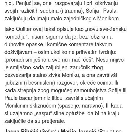
njoj. Penjući se, one razgovaraju i pri otkrivanju
svojih različitih sudbina (i trauma), Sofija i Paula
zaključuju da imaju malo zajedničkog s Monikom.
Iako Quilter ovaj tekst opisuje kao „novu sve-žensku
komediju“, nisam sigurna da je, bez obzira na
duhovite opaske i komične komentare takvom
doživljavam – osim ukoliko ne prihvatim tvrdnju:
„pronađi smiješno u svemu i naći ćeš“. Nesumnjivo
je smiješno kada zaljubljeni zaručnik zbog
bezvezarija stalno zivka Moniku, a ona završivši
ljubazni (i besmisleni) razgovor, okreće očima. Ili
kada strepnja zbog mogućeg samoubojstva Sofije ili
Paule bacanjem niz liticu završi slučajnim
Monikinim skliznućem (spase je, naravno). Ili kada
si uzajamno „saspu“ silne optužbe da bi na kraju
zaključile da su pretjerale.
(Sofija) i
(Paula) na
Jasna Bilušić
Marija Jerneić