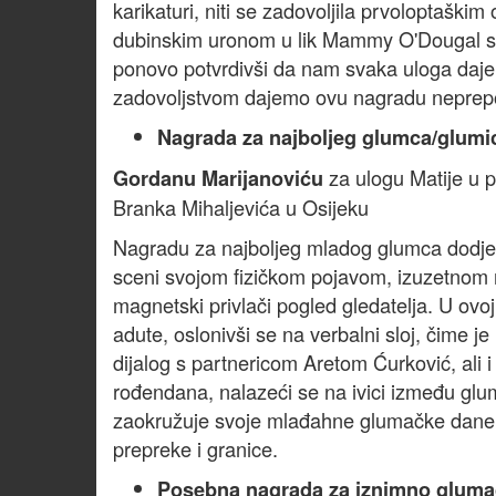
karikaturi, niti se zadovoljila prvoloptaški
dubinskim uronom u lik Mammy O'Dougal spo
ponovo potvrdivši da nam svaka uloga daje 
zadovoljstvom dajemo ovu nagradu neprepozna
Nagrada za najboljeg glumca/glumi
za ulogu Matije u 
Gordanu Marijanoviću
Branka Mihaljevića u Osijeku
Nagradu za najboljeg mladog glumca dodje
sceni svojom fizičkom pojavom, izuzetnom
magnetski privlači pogled gledatelja. U ovo
adute, oslonivši se na verbalni sloj, čime je
dijalog s partnericom Aretom Ćurković, ali
rođendana, nalazeći se na ivici između gluma
zaokružuje svoje mlađahne glumačke dane k
prepreke i granice.
Posebna nagrada za iznimno glumač