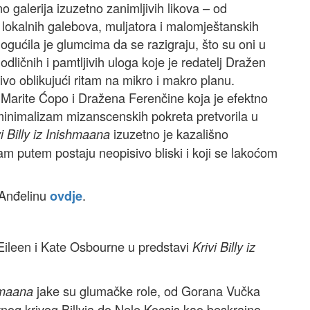
o galerija izuzetno zanimljivih likova – od
i lokalnih galebova, muljatora i malomještanskih
ogućila je glumcima da se razigraju, što su oni u
ku odličnih i pamtljivih uloga koje je redatelj Dražen
jivo oblikujući ritam na mikro i makro planu.
 Marite Ćopo i Dražena Ferenčine koja je efektno
 minimalizam mizanscenskih pokreta pretvorila u
izuzetno je kazališno
vi Billy iz Inishmaana
am putem postaju neopisivo bliski i koji se lakoćom
 Anđelinu
.
ovdje
Eileen i Kate Osbourne u predstavi
Krivi Billy iz
jake su glumačke role, od Gorana Vučka
shmaana
ovnog krivog Billyja do Nele Kocsis kao beskrajno