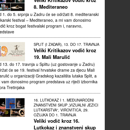
Veliki Kritikazov vodič kroz
8. Mediteraneo
 1. do 5. srpnja u Zadru će se održati 8. mediteranski
tkarski festival – Mediteraneo, a mi vam donosimo
dič kroz bogat festivalski program i, naravno,
edstave
SPLIT (I ZADAR), 13. DO 17. TRAVNJA
Veliki Kritikazov vodič kroz
19. Mali Marulić
 13. do 17. travnja u Splitu (uz gostovanje u Zadru)
ržat će se 19. festival hrvatske drame za djecu Mali
rulić u organizaciji Gradskog kazališta lutaka Split, a
 vam donosimo program predstava uz riječi izbornika
ora Tretinjaka
16. LUTKOKAZ I 1. MEĐUNARODNI
ZNANSTVENI SKUP „VIZUALNI JEZICI
LUTKARSTVA“, VIROVITICA, 29.
OŽUJKA DO 1. TRAVNJA
Veliki vodič kroz 16.
Lutkokaz i znanstveni skup