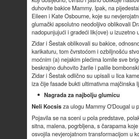
duhovite bakice Mammy. Ipak, na pijedestal
Eileen i Kate Osbourne, koje su nevjerojatno
glumački apsolutno neodoljivo oblikovali D
nadopunjujući i gradeći lik(ove) u izuzetno u
Zidar i Šestak oblikovali su bakice, odnosno
karikaturu, tom čvrstoćom i ozbiljnošću stvo
moćnim (a) nejakim plećima lomile sve brige
beskrajno duhovito žarile i palile bombons
Zidar i Šestak odlično su upisali u lica kam
iza čije fasade bukti ultimativna majčinska l
Nagrada za najbolju glumicu
za ulogu Mammy O'Dougal u p
Neli Kocsis
Pojavila se na sceni u pola predstave, polak
sitna, malena, pogrbljena, s čarapama koje
osvojila nevjerojatnom transformacijom u kojoj