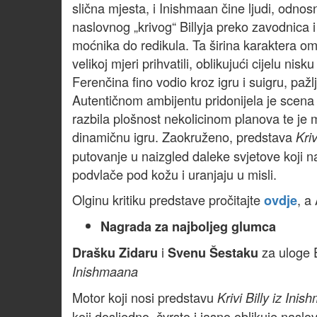
slična mjesta, i Inishmaan čine ljudi, odnosn
naslovnog „krivog“ Billyja preko zavodnica 
moćnika do redikula. Ta širina karaktera om
velikoj mjeri prihvatili, oblikujući cijelu nis
Ferenčina fino vodio kroz igru i suigru, pažl
Autentičnom ambijentu pridonijela je scena
razbila plošnost nekolicinom planova te je
dinamičnu igru. Zaokruženo, predstava
Kri
putovanje u naizgled daleke svjetove koji n
podvlače pod kožu i uranjaju u misli.
Olginu kritiku predstave pročitajte
, a
ovdje
Nagrada za najboljeg glumca
i
za uloge 
Drašku Zidaru
Svenu Šestaku
Inishmaana
Motor koji nosi predstavu
Krivi Billy iz Ini
koji dosljedno, čvrsto i jasno oblikuje nasl