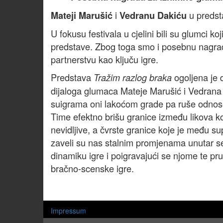
i
u predst
Mateji Marušić
Vedranu Dakiću
U fokusu festivala u cjelini bili su glumci k
predstave. Zbog toga smo i posebnu nagradu 
partnerstvu kao ključu igre.
Predstava
ogoljena je 
Tražim razlog braka
dijaloga glumaca Mateje Marušić i Vedrana D
suigrama oni lakoćom grade pa ruše odnose 
Time efektno brišu granice između likova ko
nevidljive, a čvrste granice koje je među s
zaveli su nas stalnim promjenama unutar se
dinamiku igre i poigravajući se njome te pru
bračno-scenske igre.
Impressum