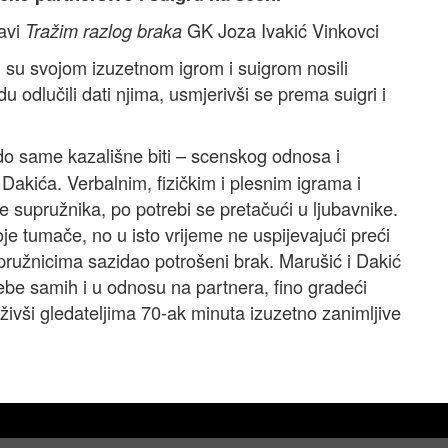
avi
GK Joza Ivakić Vinkovci
Tražim razlog braka
oji su svojom izuzetnom igrom i suigrom nosili
odlučili dati njima, usmjerivši se prema suigri i
do same kazališne biti – scenskog odnosa i
akića. Verbalnim, fizičkim i plesnim igrama i
supružnika, po potrebi se pretačući u ljubavnike.
je tumače, no u isto vrijeme ne uspijevajući preći
upružnicima sazidao potrošeni brak. Marušić i Dakić
be samih i u odnosu na partnera, fino gradeći
živši gledateljima 70-ak minuta izuzetno zanimljive