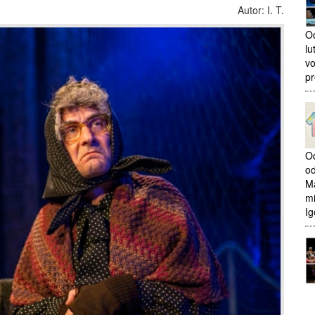
Autor: I. T.
Od
lu
vo
pr
Od
od
Ma
mi
Ig