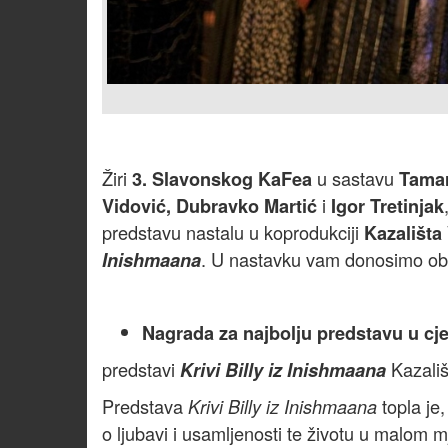
Žiri
u sastavu
3. Slavonskog KaFea
Tamar
i
Vidović, Dubravko Martić
Igor Tretinjak
predstavu nastalu u koprodukciji
Kazališta 
. U nastavku vam donosimo obr
Inishmaana
Nagrada za najbolju predstavu u cje
predstavi
Kazališ
Krivi Billy iz Inishmaana
Predstava
topla je
Krivi Billy iz Inishmaana
o ljubavi i usamljenosti te životu u malom