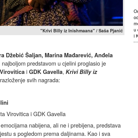
Od
od
me
u 
"Krivi Billy iz Inishmaana" / Saša Pjanić
i 
a Džebić Šaljan, Marina Mađarević, Anđela
, najboljom predstavom u cjelini proglasio je
i
,
Virovitica
GDK Gavella
Krivi Billy iz
azloženje svih nagrada:
lini
ta Virovitica i GDK Gavella
, emocijama nabijena, ali ne i prebijena, predstava
 mjestu s pogledom prema daljinama. Kao i sva