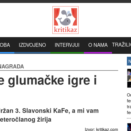
TRAŽILI
ROBA
IZDVOJENO
INTERVJUI
O NAMA
N
 NAGRADA
e glumačke igre i
Od
fe
tr
 održan 3. Slavonski KaFe, a mi vam
fe
teročlanog žirija
Izvor: kritikaz.com