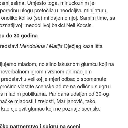
m osmijesima. Umjesto toga, minucioznim je
rednu ulogu pretočila u neodoljivu minijaturu,
onoliko koliko (se) mi dajemo njoj. Samim time, sa
tljivoj i neodoljivoj bakici Neli Kocsis.
cu do 30 godina
predstavi
Dječjeg kazališta
Mendolena i Matija
ljujemo mladom, no silno iskusnom glumcu koji na
 neverbalnom igrom i vrsnom animacijom
j predstavi u velikoj je mjeri odbacio spomenute
 proširio vlastite scenske adute na odličnu suigru i
 i s mladim publikama. Par dana udaljen od 30-og
čke mladosti i zrelosti, Marijanović, tako,
ao cjelovit glumac koji ne poznaje scenske
ko partnerstvo i suigru na sceni