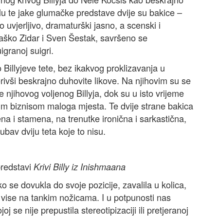
u te jake glumačke predstave dvije su bakice –
 uvjerljivo, dramaturški jasno, a scenski i
raško Zidar i Sven Šestak, savršeno se
igranoj suigri.
 Billyjeve tete, bez ikakvog proklizavanja u
rivši beskrajno duhovite likove. Na njihovim su se
 njihovog voljenog Billyja, dok su u isto vrijeme
kim biznisom maloga mjesta. Te dvije strane bakica
ena i stamena, na trenutke ironična i sarkastična,
jubav dviju teta koje to nisu.
redstavi
Krivi Billy iz Inishmaana
o se dovukla do svoje pozicije, zavalila u kolica,
 vise na tankim nožicama. I u potpunosti nas
 se nije prepustila stereotipizaciji ili pretjeranoj