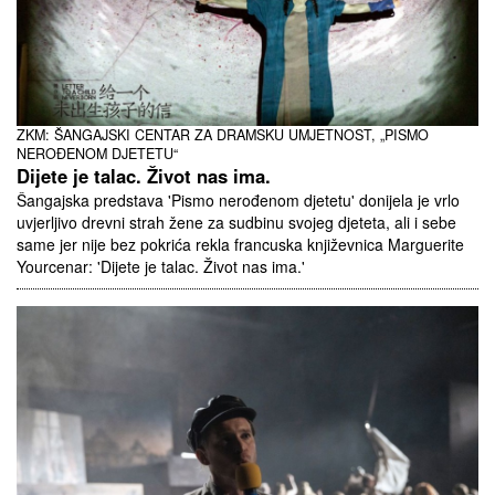
ZKM: ŠANGAJSKI CENTAR ZA DRAMSKU UMJETNOST, „PISMO
NEROĐENOM DJETETU“
Dijete je talac. Život nas ima.
Šangajska predstava 'Pismo nerođenom djetetu' donijela je vrlo
uvjerljivo drevni strah žene za sudbinu svojeg djeteta, ali i sebe
same jer nije bez pokrića rekla francuska književnica Marguerite
Yourcenar: 'Dijete je talac. Život nas ima.'