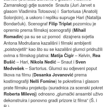
Zamanskog) gdje susreće Snauta (Juri Jarvet s
glasom Vladimira Totosova) i Sartoriusa (Anatolij
Solonjicin), a uskoro i repliku supruge Hari (Natalija
Bondarčuk). Scenograf
pozornicu je
Filip Triplat
opremio prema filmskoj scenografiji (
Mihail
) pa su se uz pomoć dizajnera svjetla
Romadin
Antona Modrušana kazališni i filmski ambijenti
„poistovjetili“ kao što su se kazališni glumci pridružili
ovima s filmskog platna:
– Kelvin,
Matija Čigir
Rea
– Hari,
– Snaut i
Bušić
Nikola Nedić
Sven
– Sartorius. Glumci su odjeveni poput
Medvešek
likova na filmu (
prema
Desanka Jovanović
kostimografiji
) te pokretima i glasom
Nelli Fomine
prate filmsku projekciju (suradnica za scenski pokret
) odnosno „glumački ansambl uživo
Roberta Milevoj
dekonstruira i ponovno gradi prizore iz filma“ (Š. i
R.).