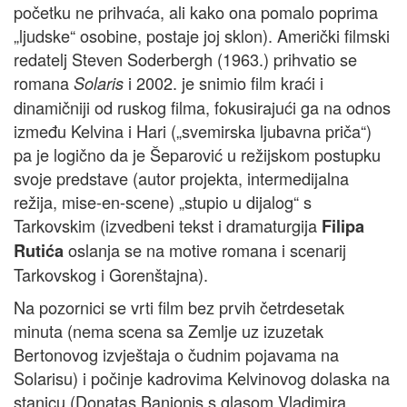
početku ne prihvaća, ali kako ona pomalo poprima
„ljudske“ osobine, postaje joj sklon). Američki filmski
redatelj Steven Soderbergh (1963.) prihvatio se
romana
i 2002. je snimio film kraći i
Solaris
dinamičniji od ruskog filma, fokusirajući ga na odnos
između Kelvina i Hari („svemirska ljubavna priča“)
pa je logično da je Šeparović u režijskom postupku
svoje predstave (autor projekta, intermedijalna
režija, mise-en-scene) „stupio u dijalog“ s
Tarkovskim (izvedbeni tekst i dramaturgija
Filipa
oslanja se na motive romana i scenarij
Rutića
Tarkovskog i Gorenštajna).
Na pozornici se vrti film bez prvih četrdesetak
minuta (nema scena sa Zemlje uz izuzetak
Bertonovog izvještaja o čudnim pojavama na
Solarisu) i počinje kadrovima Kelvinovog dolaska na
stanicu (Donatas Banionis s glasom Vladimira