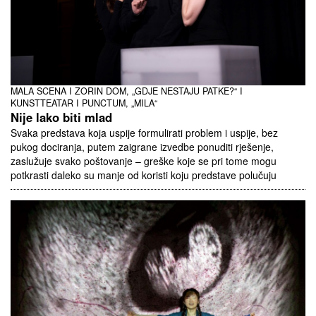
MALA SCENA I ZORIN DOM, „GDJE NESTAJU PATKE?“ I
KUNSTTEATAR I PUNCTUM, „MILA“
Nije lako biti mlad
Svaka predstava koja uspije formulirati problem i uspije, bez
pukog dociranja, putem zaigrane izvedbe ponuditi rješenje,
zaslužuje svako poštovanje – greške koje se pri tome mogu
potkrasti daleko su manje od koristi koju predstave polučuju