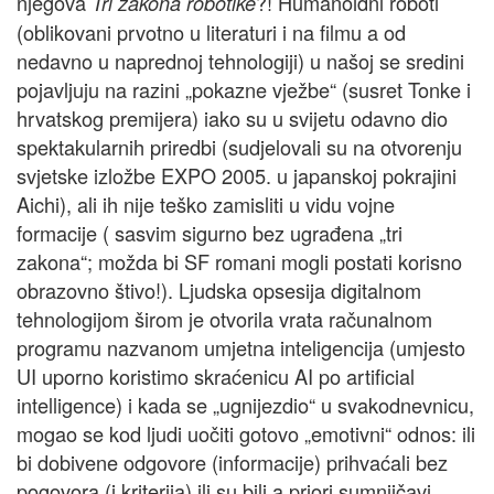
njegova
?! Humanoidni roboti
Tri zakona robotike
(oblikovani prvotno u literaturi i na filmu a od
nedavno u naprednoj tehnologiji) u našoj se sredini
pojavljuju na razini „pokazne vježbe“ (susret Tonke i
hrvatskog premijera) iako su u svijetu odavno dio
spektakularnih priredbi (sudjelovali su na otvorenju
svjetske izložbe EXPO 2005. u japanskoj pokrajini
Aichi), ali ih nije teško zamisliti u vidu vojne
formacije ( sasvim sigurno bez ugrađena „tri
zakona“; možda bi SF romani mogli postati korisno
obrazovno štivo!). Ljudska opsesija digitalnom
tehnologijom širom je otvorila vrata računalnom
programu nazvanom umjetna inteligencija (umjesto
UI uporno koristimo skraćenicu AI po artificial
intelligence) i kada se „ugnijezdio“ u svakodnevnicu,
mogao se kod ljudi uočiti gotovo „emotivni“ odnos: ili
bi dobivene odgovore (informacije) prihvaćali bez
pogovora (i kriterija) ili su bili a priori sumnjičavi