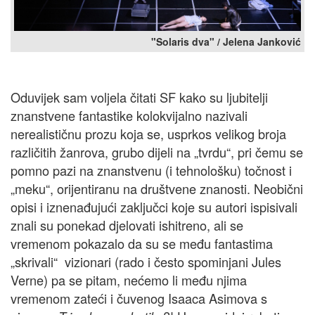
"Solaris dva" / Jelena Janković
Oduvijek sam voljela čitati SF kako su ljubitelji
znanstvene fantastike kolokvijalno nazivali
nerealističnu prozu koja se, usprkos velikog broja
različitih žanrova, grubo dijeli na „tvrdu“, pri čemu se
pomno pazi na znanstvenu (i tehnološku) točnost i
„meku“, orijentiranu na društvene znanosti. Neobični
opisi i iznenađujući zaključci koje su autori ispisivali
znali su ponekad djelovati ishitreno, ali se
vremenom pokazalo da su se među fantastima
„skrivali“ vizionari (rado i često spominjani Jules
Verne) pa se pitam, nećemo li među njima
vremenom zateći i čuvenog Isaaca Asimova s