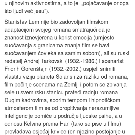
u njihovim aktivnostima, a to je „pojačavanje onoga
što ljudi već jesu“).
Stanisłav Lem nije bio zadovoljan filmskom
adaptacijom svojeg romana smatrajući da je
znanost iznevjerena u korist emocija (umjesto
suočavanja s granicama znanja film se bavi
suočavanjem čovjeka sa samim sobom), ali su ruski
redatelj Andrej Tarkovski (1932.-1986.) i scenarist
Fridrih Gorenštajn (1932.-2002.) uspjeli snimiti
vlastitu viziju planeta Solaris i za razliku od romana,
film počinje scenama na Zemlji i potom se zbivanja
sele u svemirsku stanicu prateći radnju romana.
Dugim kadrovima, sporim tempom i hipnotičkom
atmosferom film se od propitivanja nerazumljive
inteligencije pomiče u područje ljudske psihe, a u
odnosu Kelvina prema Hari (tako se piše u filmu)
prevladava osjećaj krivice (on njezino postojanje u