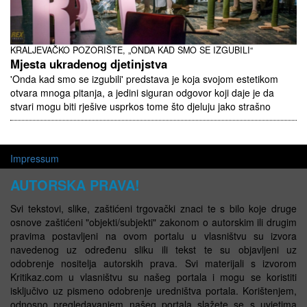
KRALJEVAČKO POZORIŠTE, „ONDA KAD SMO SE IZGUBILI“
Mjesta ukradenog djetinjstva
'Onda kad smo se izgubili' predstava je koja svojom estetikom
otvara mnoga pitanja, a jedini siguran odgovor koji daje je da
stvari mogu biti rješive usprkos tome što djeluju jako strašno
Impressum
AUTORSKA PRAVA!
Svi tekstovi, slike, zaštićeni trgovački znaci te s bilo koje druge
osnove zaštićeni "objekti/subjekti" zakonom o autorskim ili drugim
pravima postavljeni na ovom portalu u vlasništvu su izvora
navedenog uz određenu sliku ili tekst te su objavljeni uz
odobrenje nositelja autorskih prava. Svi materijali s izvorom
Kritikaz.com u vlasništvu su našeg portala i mogu se koristiti
isključivo uz pismeno odobrenje uredništva portala. Korištenjem,
odnosno pregledavanjem našeg portala slažete se s uvjetima