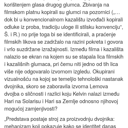
korištenjem glasa drugog glumca. Zbivanja na
filmskom platnu kopirali su glumci na pozornici („…
dok bi u konvencionalnom kazalištu izvođači kopirali
odluke iz proba, tradiciju uloge ili stilsku konvenciju“,
Š. i R.) no prije toga bi se identificirali, a praćenje
filmskih likova se zadržalo na razini pokreta i govora
i vrlo suzdržane izražajnosti. Između filma i kazališta
nalazio se ekran na kojem su se stapala lica filmskih
i kazališnih glumaca, pri čemu niti jedno od tih lica
više nije odgovaralo izvornom izgledu. Okupirani
vizualnošću na kojoj se temeljio tehnološki nastanak
dvojnika, skoro se zaboravila izvorna Lemova
dvojba o sličnosti i razlici koju Kelvin nalazi između
Hari na Solarisu i Hari sa Zemlje odnosno njihovoj
mogućoj zamjenjivosti?
„Predstava postaje stroj za proizvodnju dvojnika:
mehanizam koji pokazuje kako se identitet danas