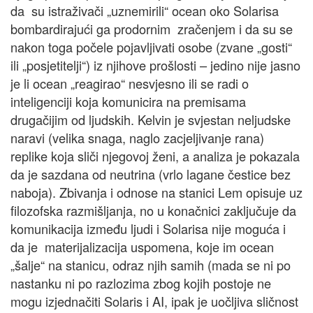
da su istraživači „uznemirili“ ocean oko Solarisa
bombardirajući ga prodornim zračenjem i da su se
nakon toga počele pojavljivati osobe (zvane „gosti“
ili „posjetitelji“) iz njihove prošlosti – jedino nije jasno
je li ocean „reagirao“ nesvjesno ili se radi o
inteligenciji koja komunicira na premisama
drugačijim od ljudskih. Kelvin je svjestan neljudske
naravi (velika snaga, naglo zacjeljivanje rana)
replike koja sliči njegovoj ženi, a analiza je pokazala
da je sazdana od neutrina (vrlo lagane čestice bez
naboja). Zbivanja i odnose na stanici Lem opisuje uz
filozofska razmišljanja, no u konačnici zaključuje da
komunikacija između ljudi i Solarisa nije moguća i
da je materijalizacija uspomena, koje im ocean
„šalje“ na stanicu, odraz njih samih (mada se ni po
nastanku ni po razlozima zbog kojih postoje ne
mogu izjednačiti Solaris i AI, ipak je uočljiva sličnost