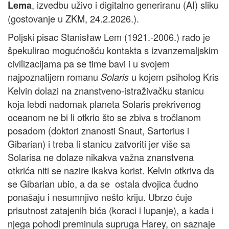
, izvedbu uživo i digitalno generiranu (AI) sliku
Lema
(gostovanje u ZKM, 24.2.2026.).
Poljski pisac Stanisław Lem (1921.-2006.) rado je
špekulirao mogućnošću kontakta s izvanzemaljskim
civilizacijama pa se time bavi i u svojem
najpoznatijem romanu
u kojem psiholog Kris
Solaris
Kelvin dolazi na znanstveno-istraživačku stanicu
koja lebdi nadomak planeta Solaris prekrivenog
oceanom ne bi li otkrio što se zbiva s tročlanom
posadom (doktori znanosti Snaut, Sartorius i
Gibarian) i treba li stanicu zatvoriti jer više sa
Solarisa ne dolaze nikakva važna znanstvena
otkrića niti se nazire ikakva korist. Kelvin otkriva da
se Gibarian ubio, a da se ostala dvojica čudno
ponašaju i nesumnjivo nešto kriju. Ubrzo čuje
prisutnost zatajenih bića (koraci i lupanje), a kada i
njega pohodi preminula supruga Harey, on saznaje