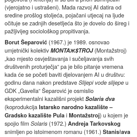
(vjerojatno i ustrašeni). Mada razvoj AI datira od
sredine prošlog stoljeća, pojačani utjecaj na ljude
očituje se zadnjih desetljeća što je dovelo do šireg i
pažljivijeg sociološkog propitivanja.
(1967.) je 1989. osnovao
Borut Šeparović
umjetnički kolektiv
(Montažstroj)
MONTAЖ$TROJ
„kao mjesto osvještavanja i sučeljavanja svih
društvenih proturječja“ pa je bilo pitanje vremena
kada će se početi baviti djelovanjem AI u društvu:
godinu dana nakon predstave
u
Slijepi vode slijepe
GDK „Gavella“ Šeparović je osmislio
eksperimentalni kazališni projekt
Solaris dva
(koprodukcija
Istarsko narodno kazalište –
i
) u kojem je
Gradsko kazalište Pula
Montažstroj
spojio film
(1972.)
Solaris
Andreja Tarkovskog
snimljen po istoimenom romanu (1961.)
ł
Stanis
ava