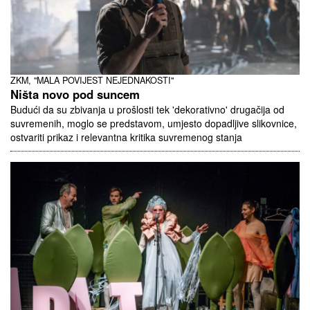
ZKM, "MALA POVIJEST NEJEDNAKOSTI"
Ništa novo pod suncem
Budući da su zbivanja u prošlosti tek 'dekorativno' drugačija od
suvremenih, moglo se predstavom, umjesto dopadljive slikovnice,
ostvariti prikaz i relevantna kritika suvremenog stanja