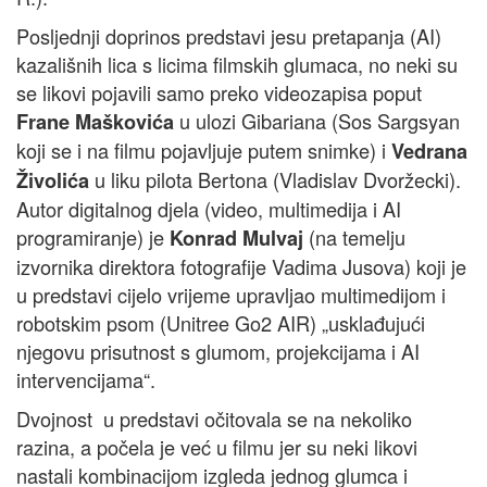
Posljednji doprinos predstavi jesu pretapanja (AI)
kazališnih lica s licima filmskih glumaca, no neki su
se likovi pojavili samo preko videozapisa poput
u ulozi Gibariana (Sos Sargsyan
Frane Maškovića
koji se i na filmu pojavljuje putem snimke) i
Vedrana
u liku pilota Bertona (Vladislav Dvoržecki).
Živolića
Autor digitalnog djela (video, multimedija i AI
programiranje) je
(na temelju
Konrad Mulvaj
izvornika direktora fotografije Vadima Jusova) koji je
u predstavi cijelo vrijeme upravljao multimedijom i
robotskim psom (Unitree Go2 AIR) „usklađujući
njegovu prisutnost s glumom, projekcijama i AI
intervencijama“.
Dvojnost u predstavi očitovala se na nekoliko
razina, a počela je već u filmu jer su neki likovi
nastali kombinacijom izgleda jednog glumca i