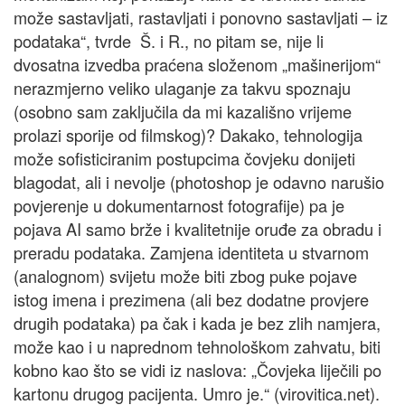
može sastavljati, rastavljati i ponovno sastavljati – iz
podataka“, tvrde Š. i R., no pitam se, nije li
dvosatna izvedba praćena složenom „mašinerijom“
nerazmjerno veliko ulaganje za takvu spoznaju
(osobno sam zaključila da mi kazališno vrijeme
prolazi sporije od filmskog)? Dakako, tehnologija
može sofisticiranim postupcima čovjeku donijeti
blagodat, ali i nevolje (photoshop je odavno narušio
povjerenje u dokumentarnost fotografije) pa je
pojava AI samo brže i kvalitetnije oruđe za obradu i
preradu podataka. Zamjena identiteta u stvarnom
(analognom) svijetu može biti zbog puke pojave
istog imena i prezimena (ali bez dodatne provjere
drugih podataka) pa čak i kada je bez zlih namjera,
može kao i u naprednom tehnološkom zahvatu, biti
kobno kao što se vidi iz naslova: „Čovjeka liječili po
kartonu drugog pacijenta. Umro je.“ (virovitica.net).